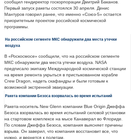
сообщил гендиректор госкорпорации Дмитрий Баканов.
Первый запуск ракеты состоялся 30 апреля. Денис
Мантуров говорил ранее, что именно «Союз-5» остается
приоритетным проектом российской космической
программы.
На российском сегменте МКС обнаружили два места утечки
воздуха
В «Роскосмосе» сообщили, что на российском сегменте
МКС обнаружили два места утечки воздуха. NASA
предписало экипажу Международной космической станции
на время ремонта укрыться в пристыкованном корабле
Crew Dragon, надеть скафандры и были готовым к
возможной экстренной эвакуации.
Ракета компании Безоса взорвалась во время испытаний
Ракета-носитель New Glenn компании Blue Origin Джеффа
Безоса взорвалась во время испытаний силовой установки
на стартовом комплексе на мысе Канаверал во Флориде.
По словам Джеффа Безоса, компания выясняет причины
взрыва. Он заверил, что компания восстановит все, что
нужно, и вернется к полетам.