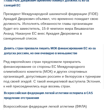
Глава FIDE Дворкович временно покинул должность из-за
санкций ЕС
Президент Международной шахматной федерации (FIDE)
Аркадий Дворкович объявил, что временно покидает свою
должность. Исполнять обязанности главы организации
будет его заместитель, 15-й чемпион мира Вишванатан
Ананд. Накануне ЕС внес Аркадия Дворковича в
санкционный список.
Девять стран призвали лишить МОК финансирования ЕС из-за
допуска россиян, но они очевидно в меньшинстве
Ряд европейских стран предложили прекратить
финансирование со стороны ЕС Международного
олимпийского комитета (МОК) и других спортивных
организаций, допустивших россиян и белорусов к турнирам
под своей эгидой. С такой инициативой выступила Эстония,
к ней присоединились еще восемь стран.
Всероссийская федерация легкой атлетики оспорила в CAS
продление отстранения
Всероссийская федерация легкой атлетики (ВФЛА)