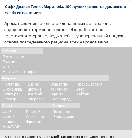
Софи Дюпюи-Голье: Мир хлеба. 100 лучших рецептов домашнего
хлеба со всего мира
Аромат свежеиспеченного хлеба повышает уровень
эндорфинов, гормонов счастья. Это работает на
генетическом уровне, ведь хлеб — универсальный продукт,
основа повседневного рациона всех народов мира.
Новости
Все новости
В мире
Фото
Новости партнеров
Рубрики
Политика
В кино
Общество
Происшествия
Экономика
Шоубиз
Криминал
Авто
Культура
Желтый
Туризм
Хайтек
В театр
Здоровье
Сад-огород
Спорт
Регионы
Футбол
Баскетбол
Татарстан
Хоккей
Автоспорт
Белоруссия
Теннис
Фристайл
Бокс/ММА
© Сетевое издание "Суть событий" (argumentiru.com) Свидетельство о