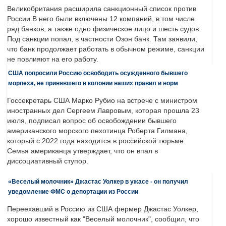
Великобритания расширила санкционный список против
России.В него были включены 12 компаний, в том числе
ряд банков, а также одно физическое лицо и шесть судов.
Под санкции попал, в частности Озон банк. Там заявили,
что банк продолжает работать в обычном режиме, санкции
не повлияют на его работу.
США попросили Россию освободить осужденного бывшего
морпеха, не принявшего в колонии наших правил и норм
Госсекретарь США Марко Рубио на встрече с министром
иностранных дел Сергеем Лавровым, которая прошла 23
июля, подписал вопрос об освобождении бывшего
американского морского пехотинца Роберта Гилмана,
который с 2022 года находится в российской тюрьме.
Семья американца утверждает, что он впал в
диссоциативный ступор.
«Веселый молочник» Джастас Уолкер в ужасе - он получил
уведомление ФМС о депортации из России
Переехавший в Россию из США фермер Джастас Уолкер,
хорошо известный как "Веселый молочник", сообщил, что