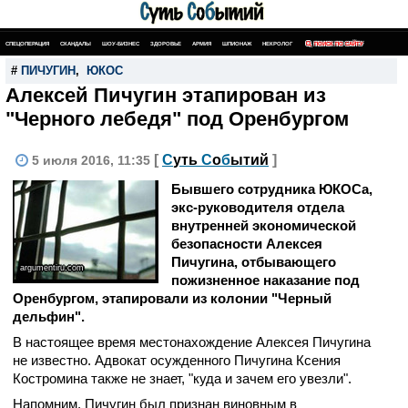
СПЕЦОПЕРАЦИЯ
СКАНДАЛЫ
ШОУ-БИЗНЕС
ЗДОРОВЬЕ
АРМИЯ
ШПИОНАЖ
НЕКРОЛОГ
ПОИСК ПО САЙТУ
#
ПИЧУГИН
,
ЮКОС
Алексей Пичугин этапирован из
"Черного лебедя" под Оренбургом
[
С
уть
С
о
б
ытий
]
5 июля 2016, 11:35
Бывшего сотрудника ЮКОСа,
экс-руководителя отдела
внутренней экономической
безопасности Алексея
Пичугина, отбывающего
argumentiru.com
пожизненное наказание под
Оренбургом, этапировали из колонии "Черный
дельфин".
В настоящее время местонахождение Алексея Пичугина
не известно. Адвокат осужденного Пичугина Ксения
Костромина также не знает, "куда и зачем его увезли".
Напомним, Пичугин был признан виновным в