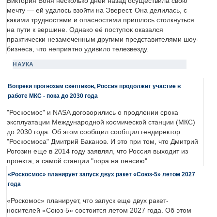
Виктория Боня несколько дней назад осуществила свою
мечту — ей удалось взойти на Эверест. Она делилась, с
какими трудностями и опасностями пришлось столкнуться
на пути к вершине. Однако её поступок оказался
практически незамеченным другими представителями шоу-
бизнеса, что неприятно удивило телезвезду.
НАУКА
Вопреки прогнозам скептиков, Россия продолжит участие в
работе МКС - пока до 2030 года
"Роскосмос" и NASA договорились о продлении срока
эксплуатации Международной космической станции (МКС)
до 2030 года. Об этом сообщил сообщил гендиректор
"Роскосмоса" Дмитрий Баканов. И это при том, что Дмитрий
Рогозин еще в 2014 году заявлял, что Россия выходит из
проекта, а самой станции "пора на пенсию".
«Роскосмос» планирует запуск двух ракет «Союз-5» летом 2027
года
«Роскомос» планирует, что запуск еще двух ракет-
носителей «Союз-5» состоится летом 2027 года. Об этом