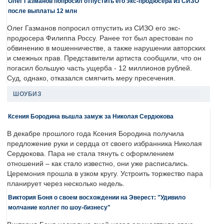
Олег Газманов попросил отпустить его экс-продюсера из СИЗО
после выплаты 12 млн
Олег Газманов попросил отпустить из СИЗО его экс-
продюсера Филиппа Россу. Ранее тот был арестован по
обвинению в мошенничестве, а также нарушении авторских
и смежных прав. Представители артиста сообщили, что он
погасил большую часть ущерба - 12 миллионов рублей.
Суд, однако, отказался смягчить меру пресечения.
ШОУБИЗ
Ксения Бородина вышла замуж за Николая Сердюкова
В декабре прошлого года Ксения Бородина получила
предложение руки и сердца от своего избранника Николая
Сердюкова. Пара не стала тянуть с оформлением
отношений – как стало известно, они уже расписались.
Церемония прошла в узком кругу. Устроить торжество пара
планирует через несколько недель.
Виктория Боня о своем восхождении на Эверест: "Удивило
молчание коллег по шоу-бизнесу"