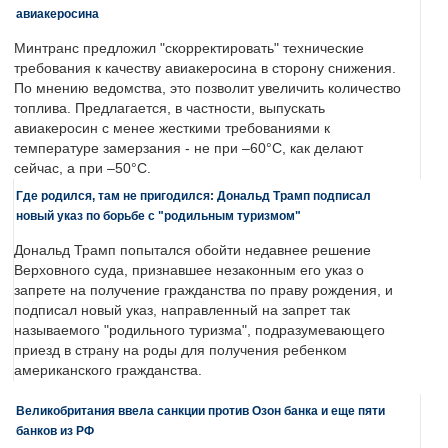
авиакеросина
Минтранс предложил "скорректировать" технические
требования к качеству авиакеросина в сторону снижения.
По мнению ведомства, это позволит увеличить количество
топлива. Предлагается, в частности, выпускать
авиакеросин с менее жесткими требованиями к
температуре замерзания - не при –60°C, как делают
сейчас, а при –50°C.
Где родился, там не пригодился: Дональд Трамп подписал
новый указ по борьбе с "родильным туризмом"
Дональд Трамп попытался обойти недавнее решение
Верховного суда, признавшее незаконным его указ о
запрете на получение гражданства по праву рождения, и
подписал новый указ, направленный на запрет так
называемого "родильного туризма", подразумевающего
приезд в страну на роды для получения ребенком
американского гражданства.
Великобритания ввела санкции против Озон банка и еще пяти
банков из РФ