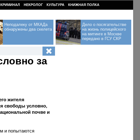
КРИМИНАЛ
НЕКРОЛОГ
КУЛЬТУРА
КНИЖНАЯ ПОЛКА
Неподалеку от МКАДа
Дело о посягательстве
обнаружены два скелета
на жизнь полицейского
на митинге в Москве
передано в ГСУ СКР
словно за
его жителя
ия свободы условно,
национальной почве и
ем и попытаются