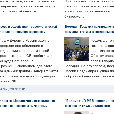
ам экспертов, вызов при этом не
Росфинмониторинге заявили, 
 переводится на автоответчик, за
распространяются ограничени
ся плата с абонентов.
этим статусом накладываютс
бизнесмена.
рова в содействии террористической
Володин: Госдума приняла почти
леграм теперь под вопросом?
послания Путина выполнены н
Павлу Дурову в России заочно
Госдума в теч
предъявлено обвинение в
заканчивающе
содействии террористической
приняла почти
деятельности. ФСБ сообщила, что
Об этом заяв
он будет объявлен в
палаты парла
розыск. Основанием для этого
Володин. По его словам, пос
ие администрацией Telegram чатов
России Владимира Путина Ф
е используются для координации
собранию были выполнены н
рсий в РФ.
ДАЛЫ, СПЛЕТНИ
оддержке Инфантино и отказалась от
"Ведомости": МВД проводит про
же прав на чемпионаты частным
ректора ГИТИСа Заславского