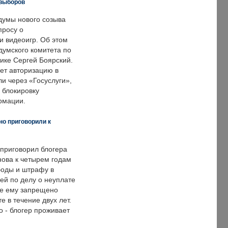
 выборов
думы нового созыва
просу о
и видеоигр. Об этом
думского комитета по
ке Сергей Боярский.
ет авторизацию в
и через «Госуслуги»,
 блокировку
рмации.
но приговорили к
 приговорил блогера
нова к четырем годам
оды и штрафу в
ей по делу о неуплате
же ему запрещено
е в течение двух лет.
 - блогер проживает