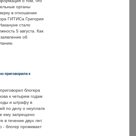
формация о том, что
ельные органы
верку в отношении
ора ГИТИСа Григория
 Накануне стало
лжность 5 августа. Как
 заявление об
еланию.
но приговорили к
 приговорил блогера
нова к четырем годам
оды и штрафу в
ей по делу о неуплате
же ему запрещено
е в течение двух лет.
 - блогер проживает