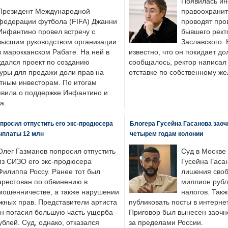
Появилась ин
Президент Международной
правоохранит
федерации футбола (FIFA) Джанни
проводят про
Инфантино провел встречу с
бывшего рект
высшим руководством организации
Заславского.
в марокканском Рабате. На ней в
известно, что он покидает до
ждался проект по созданию
сообщалось, ректор написал
туры для продажи доли прав на
отставке по собственному ж
тным инвесторам. По итогам
аявила о поддержке Инфантино и
а.
просил отпустить его экс-продюсера
Блогера Гусейна Гасанова заоч
ыплаты 12 млн
четырем годам колонии
Олег Газманов попросил отпустить
Суд в Москве
из СИЗО его экс-продюсера
Гусейна Гаса
Филиппа Россу. Ранее тот был
лишения своб
арестован по обвинению в
миллион рубл
мошенничестве, а также нарушении
налогов. Так
жных прав. Представители артиста
публиковать посты в интернет
он погасил большую часть ущерба -
Приговор был вынесен заочно
блей. Суд, однако, отказался
за пределами России.