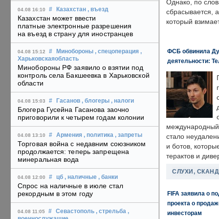
Однако, по слов
#
Казахстан
, въезд
04.08 16:10
сбрасывается, а
Казахстан может ввести
который взимает
платные электронные разрешения
на въезд в страну для иностранцев
ФСБ обвинила Ду
#
Минобороны
, спецоперация
,
04.08 15:12
Харьковскаяобласть
деятельности: Те
Минобороны РФ заявило о взятии под
контроль села Бакшеевка в Харьковской
области
#
Гасанов
, блогеры
, налоги
04.08 15:03
Блогера Гусейна Гасанова заочно
приговорили к четырем годам колонии
международный 
#
Армения
, политика
, запреты
04.08 13:10
стало неудален
Торговая война с недавним союзником
и ботов, которы
продолжается: теперь запрещена
терактов и диве
минеральная вода
СЛУХИ, СКАН
#
цб
, наличные
, банки
04.08 12:00
Спрос на наличные в июле стал
рекордным в этом году
FIFA заявила о п
проекта о прода
#
Севастополь
, стрельба
,
04.08 11:05
инвесторам
военнослужащие