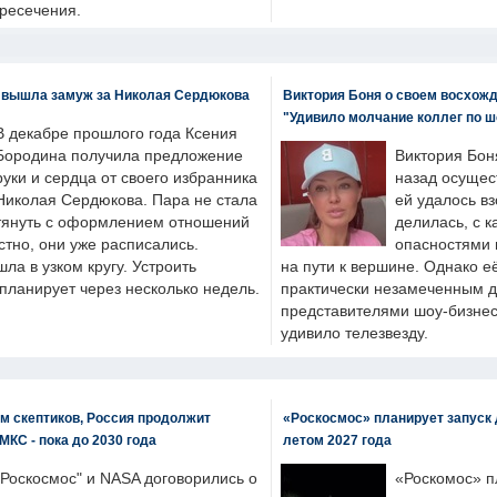
пресечения.
 вышла замуж за Николая Сердюкова
Виктория Боня о своем восхожд
"Удивило молчание коллег по ш
В декабре прошлого года Ксения
Бородина получила предложение
Виктория Бон
руки и сердца от своего избранника
назад осущес
Николая Сердюкова. Пара не стала
ей удалось вз
тянуть с оформлением отношений
делилась, с к
естно, они уже расписались.
опасностями 
а в узком кругу. Устроить
на пути к вершине. Однако е
планирует через несколько недель.
практически незамеченным 
представителями шоу-бизнес
удивило телезвезду.
м скептиков, Россия продолжит
«Роскосмос» планирует запуск 
МКС - пока до 2030 года
летом 2027 года
"Роскосмос" и NASA договорились о
«Роскомос» пл