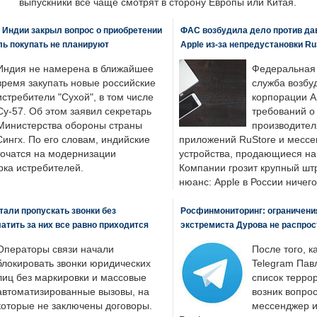
выпускники все чаще смотрят в сторону Европы или Китая.
 Индии закрыл вопрос о приобретении
ФАС возбудила дело против да
ль покупать не планируют
Apple из-за непредустановки Ru
Индия не намерена в ближайшее
Федеральная
время закупать новые российские
служба возбу
истребители "Сухой", в том числе
корпорации A
Су-57. Об этом заявил секретарь
требований о
Министерства обороны страны
производител
ингх. По его словам, индийские
приложений RuStore и месс
точатся на модернизации
устройства, продающиеся на
ка истребителей.
Компании грозит крупный штр
нюанс: Apple в России ничего
али пропускать звонки без
Росфинмониторинг: ограничения
латить за них все равно приходится
экстремиста Дурова не распрос
Операторы связи начали
После того, к
блокировать звонки юридических
Telegram Пав
лиц без маркировки и массовые
список террор
автоматизированные вызовы, на
возник вопрос
которые не заключены договоры.
мессенджер и