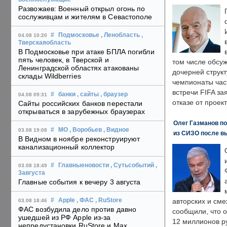
Развожаев: Военный открыл огонь по
сослуживцам и жителям в Севастополе
#
Подмосковье
, Ленобласть
,
04.08 10:20
Тверскаяобласть
В Подмосковье при атаке БПЛА погибли
пять человек, в Тверской и
том числе обсу
Ленинградской областях атакованы
дочерней струк
склады Wildberries
чемпионаты час
встречи FIFA з
#
банки
, сайты
, браузер
04.08 09:31
отказе от проект
Сайты российских банков перестали
открываться в зарубежных браузерах
Олег Газманов по
#
МО
, Воробьев
, Видное
03.08 19:08
из СИЗО после в
В Видном в ноябре реконструируют
канализационный коллектор
#
Главныеновости
, Сутьсобытий
,
03.08 18:49
3августа
Главные события к вечеру 3 августа
#
Apple
, ФАС
, RuStore
авторских и сме
03.08 18:46
ФАС возбудила дело против давно
сообщили, что 
ушедшей из РФ Apple из-за
12 миллионов ру
непредустановки RuStore и Max