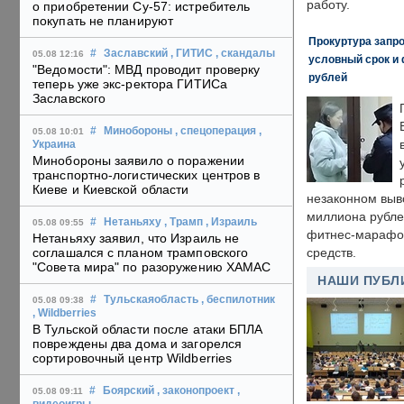
работу.
о приобретении Су-57: истребитель
покупать не планируют
Прокуртура запр
#
Заславский
, ГИТИС
, скандалы
05.08 12:16
условный срок и 
"Ведомости": МВД проводит проверку
рублей
теперь уже экс-ректора ГИТИСа
Заславского
#
Минобороны
, спецоперация
,
05.08 10:01
Украина
Минобороны заявило о поражении
транспортно-логистических центров в
Киеве и Киевской области
незаконном выв
миллиона рубле
#
Нетаньяху
, Трамп
, Израиль
05.08 09:55
фитнес-марафон
Нетаньяху заявил, что Израиль не
соглашался с планом трамповского
средств.
"Совета мира" по разоружению ХАМАС
НАШИ ПУБЛ
#
Тульскаяобласть
, беспилотник
05.08 09:38
, Wildberries
В Тульской области после атаки БПЛА
повреждены два дома и загорелся
сортировочный центр Wildberries
#
Боярский
, законопроект
,
05.08 09:11