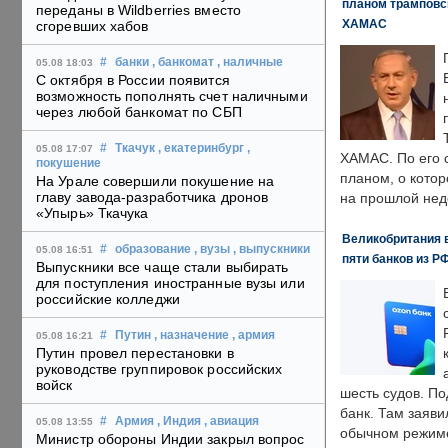
планом трамповс
переданы в Wildberries вместо
ХАМАС
сгоревших хабов
#
банки
, банкомат
, наличные
05.08 18:03
С октября в России появится
возможность пополнять счет наличными
через любой банкомат по СБП
#
Ткачук
, екатеринбург
,
05.08 17:07
ХАМАС. По его 
покушение
планом, о кото
На Урале совершили покушение на
главу завода-разработчика дронов
на прошлой нед
«Упырь» Ткачука
Великобритания в
#
образование
, вузы
, выпускники
05.08 16:51
пяти банков из Р
Выпускники все чаще стали выбирать
для поступления иностранные вузы или
российские колледжи
#
Путин
, назначение
, армия
05.08 16:21
Путин провел перестановки в
руководстве группировок российских
войск
шесть судов. По
банк. Там заяви
#
Армия
, Индия
, авиация
05.08 13:55
обычном режиме
Министр обороны Индии закрыл вопрос