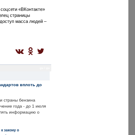
 соцсети «ВКонтакте»
елец страницы
т доступ масса людей –
gu / gu
андартов вплоть до
ии страны бензина
ечение года - до 1 июля
влять информацию о
к закону о