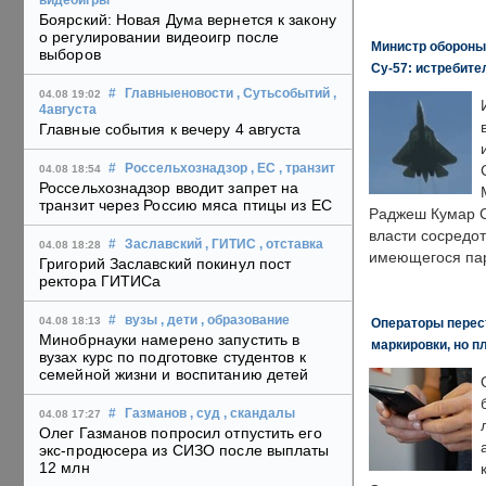
видеоигры
Боярский: Новая Дума вернется к закону
о регулировании видеоигр после
Министр обороны
выборов
Су-57: истребите
#
Главныеновости
, Сутьсобытий
,
04.08 19:02
4августа
Главные события к вечеру 4 августа
#
Россельхознадзор
, ЕС
, транзит
04.08 18:54
Россельхознадзор вводит запрет на
транзит через Россию мяса птицы из ЕС
Раджеш Кумар С
власти сосредо
#
Заславский
, ГИТИС
, отставка
04.08 18:28
имеющегося пар
Григорий Заславский покинул пост
ректора ГИТИСа
#
вузы
, дети
, образование
04.08 18:13
Операторы перест
Минобрнауки намерено запустить в
маркировки, но п
вузах курс по подготовке студентов к
семейной жизни и воспитанию детей
#
Газманов
, суд
, скандалы
04.08 17:27
Олег Газманов попросил отпустить его
экс-продюсера из СИЗО после выплаты
12 млн