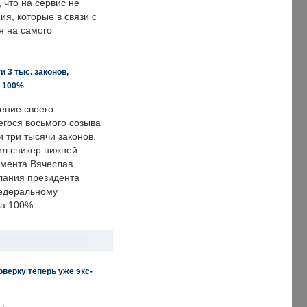
что на сервис не
я, которые в связи с
я на самого
 3 тыс. законов,
а 100%
ение своего
гося восьмого созыва
 три тысячи законов.
ил спикер нижней
мента Вячеслав
лания президента
едеральному
а 100%.
верку теперь уже экс-