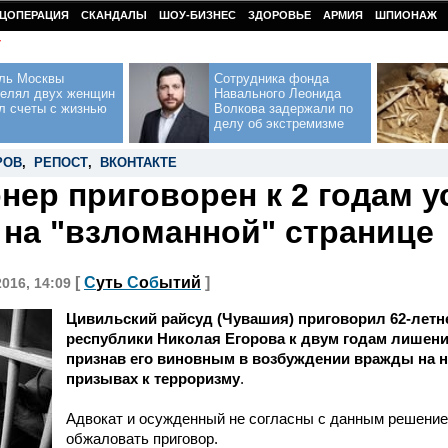
ЦОПЕРАЦИЯ
СКАНДАЛЫ
ШОУ-БИЗНЕС
ЗДОРОВЬЕ
АРМИЯ
ШПИОНАЖ
У
ль Москвы
Сотрудника фонда
релял двух женщин
Навального Леонида
л счеты с жизнью
Волкова задержали по
делу об экстремизме
РОВ
,
РЕПОСТ
,
ВКОНТАКТЕ
нер приговорен к 2 годам у
 на "взломанной" странице
[
С
уть
С
о
б
ытий
]
2016, 14:09
Цивильский райсуд (Чувашия) приговорил 62-летн
республики Николая Егорова к двум годам лишен
признав его виновным в возбуждении вражды на 
призывах к терроризму
.
Адвокат и осужденный не согласны с данным решени
обжаловать приговор.