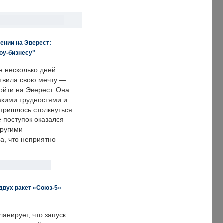
ении на Эверест:
оу-бизнесу"
я несколько дней
твила свою мечту —
ойти на Эверест. Она
акими трудностями и
пришлось столкнуться
ё поступок оказался
другими
а, что неприятно
двух ракет «Союз-5»
анирует, что запуск