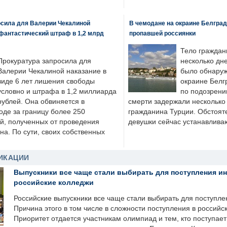
осила для Валерии Чекалиной
В чемодане на окраине Белград
фантастический штраф в 1,2 млрд
пропавшей россиянки
Тело граждан
Прокуратура запросила для
несколько дне
Валерии Чекалиной наказание в
было обнаруж
виде 6 лет лишения свободы
окраине Белг
условно и штрафа в 1,2 миллиарда
по подозрени
рублей. Она обвиняется в
смерти задержали несколько 
оде за границу более 250
гражданина Турции. Обстоят
й, полученных от проведения
девушки сейчас устанавлива
а. По сути, своих собственных
ИКАЦИИ
Выпускники все чаще стали выбирать для поступления и
российские колледжи
Российские выпускники все чаще стали выбирать для поступле
Причина этого в том числе в сложности поступления в российс
Приоритет отдается участникам олимпиад и тем, кто поступает 