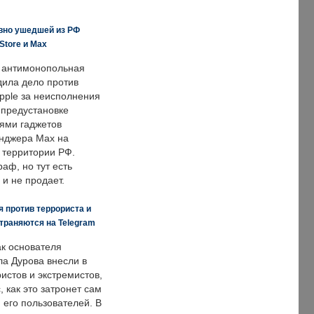
вно ушедшей из РФ
Store и Max
 антимонопольная
дила дело против
pple за неисполнения
 предустановке
ями гаджетов
енджера Max на
 территории РФ.
аф, но тут есть
 и не продает.
 против террориста и
траняются на Telegram
ак основателя
ла Дурова внесли в
истов и экстремистов,
, как это затронет сам
 его пользователей. В