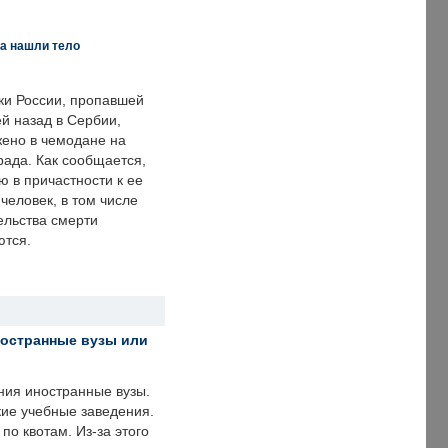
а нашли тело
ки России, пропавшей
й назад в Сербии,
ено в чемодане на
рада. Как сообщается,
ю в причастности к ее
человек, в том числе
ельства смерти
ются.
ностранные вузы или
ния иностранные вузы.
кие учебные заведения.
по квотам. Из-за этого