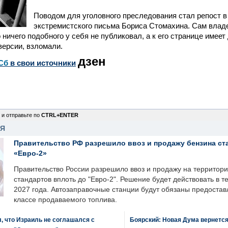
Поводом для уголовного преследования стал репост в
экстремистского письма Бориса Стомахина. Сам влад
о ничего подобного у себя не публиковал, а к его странице имее
 версии, взломали.
дзен
Сб
в свои источники
 и отправьте по
CTRL+ENTER
НЯ
Правительство РФ разрешило ввоз и продажу бензина ст
«Евро-2»
Правительство России разрешило ввоз и продажу на территор
стандартов вплоть до "Евро-2". Решение будет действовать в т
2027 года. Автозаправочные станции будут обязаны предоста
классе продаваемого топлива.
, что Израиль не соглашался с
Боярский: Новая Дума вернется 