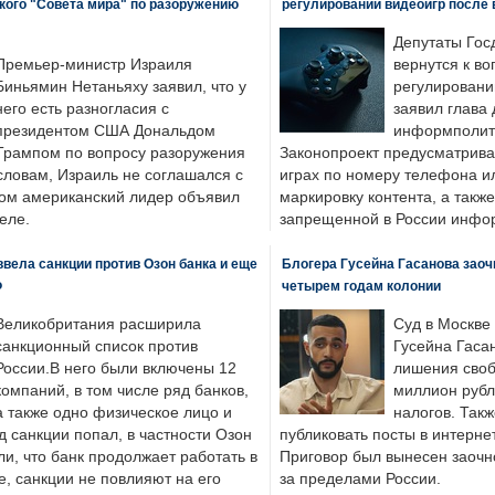
кого "Совета мира" по разоружению
регулировании видеоигр после
Депутаты Гос
Премьер-министр Израиля
вернутся к во
Биньямин Нетаньяху заявил, что у
регулировани
него есть разногласия с
заявил глава 
президентом США Дональдом
информполити
Трампом по вопросу разоружения
Законопроект предусматрива
словам, Израиль не соглашался с
играх по номеру телефона ил
ром американский лидер объявил
маркировку контента, а также
еле.
запрещенной в России инфо
вела санкции против Озон банка и еще
Блогера Гусейна Гасанова заоч
Ф
четырем годам колонии
Великобритания расширила
Суд в Москве
санкционный список против
Гусейна Гаса
России.В него были включены 12
лишения своб
компаний, в том числе ряд банков,
миллион рубл
а также одно физическое лицо и
налогов. Так
д санкции попал, в частности Озон
публиковать посты в интернет
ли, что банк продолжает работать в
Приговор был вынесен заочно
, санкции не повлияют на его
за пределами России.