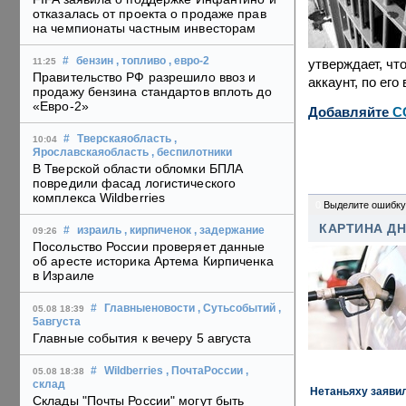
отказалась от проекта о продаже прав
на чемпионаты частным инвесторам
#
бензин
, топливо
, евро-2
утверждает, чт
11:25
Правительство РФ разрешило ввоз и
аккаунт, по его
продажу бензина стандартов вплоть до
«Евро-2»
Добавляйте
C
#
Тверскаяобласть
,
10:04
Ярославскаяобласть
, беспилотники
В Тверской области обломки БПЛА
повредили фасад логистического
комплекса Wildberries
0
Выделите ошибку
КАРТИНА Д
#
израиль
, кирпиченок
, задержание
09:26
Посольство России проверяет данные
об аресте историка Артема Кирпиченка
в Израиле
#
Главныеновости
, Сутьсобытий
,
05.08 18:39
5августа
Главные события к вечеру 5 августа
#
Wildberries
, ПочтаРоссии
,
05.08 18:38
склад
Нетаньяху заявил
Склады "Почты России" могут быть