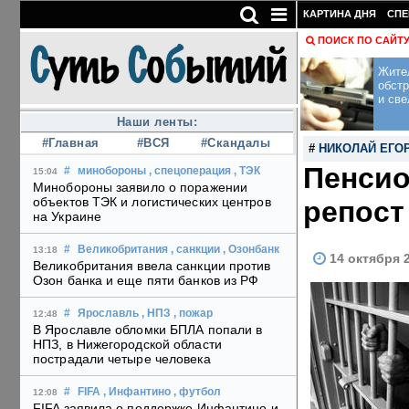
КАРТИНА ДНЯ
СПЕ
ПОИСК ПО САЙТ
Жите
обст
и све
Наши ленты:
#Главная
#ВСЯ
#Скандалы
#
НИКОЛАЙ ЕГО
Пенсио
#
минобороны
, спецоперация
, ТЭК
15:04
Минобороны заявило о поражении
объектов ТЭК и логистических центров
репост
на Украине
#
Великобритания
, санкции
, Озонбанк
13:18
14 октября 
Великобритания ввела санкции против
Озон банка и еще пяти банков из РФ
#
Ярославль
, НПЗ
, пожар
12:48
В Ярославле обломки БПЛА попали в
НПЗ, в Нижегородской области
пострадали четыре человека
#
FIFA
, Инфантино
, футбол
12:08
FIFA заявила о поддержке Инфантино и