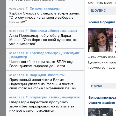
смягчить меру 
#
Омаров
, скандалы
03.08 17:00
ШОУБИЗ
Курбан Омаров о скандале вокруг жены:
"Это случилось из-за моего выбора в
прошлом"
Ксения Бородина
#
Пересильд
, Мороз
, скандалы
03.08 16:38
Анна Пересильд - об учебе у Дарьи
Мороз: "Она берет на свой курс тех, кто
уже снимается"
#
Краснодарскийкрай
, Геленджик
03.08 16:03
– как стало изв
, Владимир
Число погибших при атаке БПЛА под
Церемония прошл
Геленджиком выросло до шести
торжество пара 
#
Надеждин
, иноагенты
03.08 14:38
Признанный иноагентом Борис
Надеждин улетел из России и постит
НАУКА
свои фото на фоне Эйфелевой башни
Вопреки прогноза
#
операторы
, звонки
, маркировка
03.08 14:14
Операторы перестали пропускать
участие в работе 
звонки без маркировки, но платить за
них все равно приходится