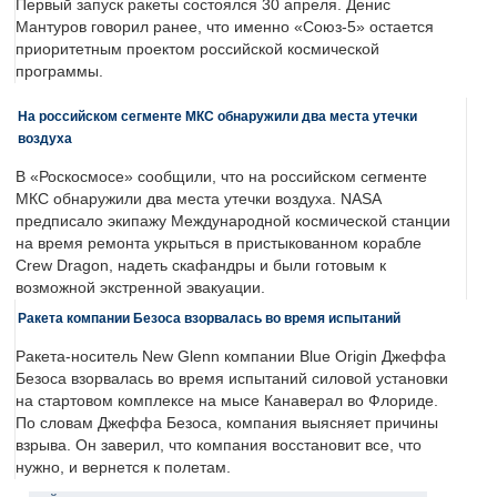
Первый запуск ракеты состоялся 30 апреля. Денис
Мантуров говорил ранее, что именно «Союз-5» остается
приоритетным проектом российской космической
программы.
На российском сегменте МКС обнаружили два места утечки
воздуха
В «Роскосмосе» сообщили, что на российском сегменте
МКС обнаружили два места утечки воздуха. NASA
предписало экипажу Международной космической станции
на время ремонта укрыться в пристыкованном корабле
Crew Dragon, надеть скафандры и были готовым к
возможной экстренной эвакуации.
Ракета компании Безоса взорвалась во время испытаний
Ракета-носитель New Glenn компании Blue Origin Джеффа
Безоса взорвалась во время испытаний силовой установки
на стартовом комплексе на мысе Канаверал во Флориде.
По словам Джеффа Безоса, компания выясняет причины
взрыва. Он заверил, что компания восстановит все, что
нужно, и вернется к полетам.