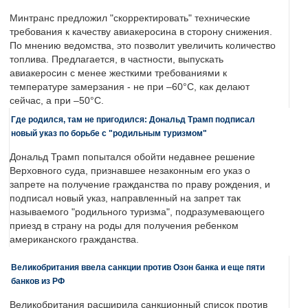
Минтранс предложил "скорректировать" технические
требования к качеству авиакеросина в сторону снижения.
По мнению ведомства, это позволит увеличить количество
топлива. Предлагается, в частности, выпускать
авиакеросин с менее жесткими требованиями к
температуре замерзания - не при –60°C, как делают
сейчас, а при –50°C.
Где родился, там не пригодился: Дональд Трамп подписал
новый указ по борьбе с "родильным туризмом"
Дональд Трамп попытался обойти недавнее решение
Верховного суда, признавшее незаконным его указ о
запрете на получение гражданства по праву рождения, и
подписал новый указ, направленный на запрет так
называемого "родильного туризма", подразумевающего
приезд в страну на роды для получения ребенком
американского гражданства.
Великобритания ввела санкции против Озон банка и еще пяти
банков из РФ
Великобритания расширила санкционный список против