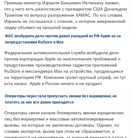
Премьер-министр Израиля Биньямин Нетаньяху заявил,
что у него есть разногласия с президентом США Дональдом
Трампом по вопросу разоружения ХАМАС. По его словам,
Израиль не соглашался с планом, о котором американский
лидер объявил на прошлой неделе.
ФАС возбудила дело против давно ушедшей из РФ Apple из-за
непредустановки RuStore и Max
Федеральная антимонопольная служба возбудила дело
против корпорации Apple за неисполнения требований о
предустановке производителями гаджетов приложений
RuStore и мессенджера Max на устройства, продающиеся
на территории РФ. Компании грозит крупный штраф, но тут
есть нюанс: Apple в России ничего и не продает.
Операторы перестали пропускать звонки без маркировки, но
платить за них все равно приходится
Операторы связи начали блокировать звонки юридических
лиц без маркировки и массовые автоматизированные
вызовы, на которые не заключены договоры. Однако, по
словам экспертов, вызов при этом не сбрасывается, а
переводится на автоответчик, за который взимается плата с