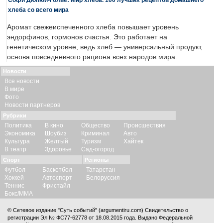
хлеба со всего мира
Аромат свежеиспеченного хлеба повышает уровень
эндорфинов, гормонов счастья. Это работает на
генетическом уровне, ведь хлеб — универсальный продукт,
основа повседневного рациона всех народов мира.
Новости
Все новости
В мире
Фото
Новости партнеров
Рубрики
Политика
В кино
Общество
Происшествия
Экономика
Шоубиз
Криминал
Авто
Культура
Желтый
Туризм
Хайтек
В театр
Здоровье
Сад-огород
Спорт
Регионы
Футбол
Баскетбол
Татарстан
Хоккей
Автоспорт
Белоруссия
Теннис
Фристайл
Бокс/ММА
© Сетевое издание "Суть событий" (argumentiru.com) Свидетельство о
регистрации Эл № ФС77-62778 от 18.08.2015 года. Выдано Федеральной