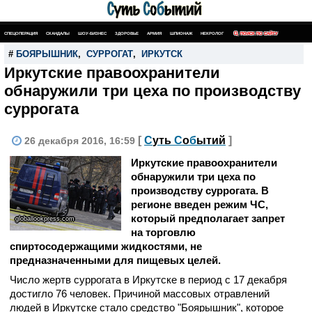
СПЕЦОПЕРАЦИЯ
СКАНДАЛЫ
ШОУ-БИЗНЕС
ЗДОРОВЬЕ
АРМИЯ
ШПИОНАЖ
НЕКРОЛОГ
ПОИСК ПО САЙТУ
#
БОЯРЫШНИК
,
СУРРОГАТ
,
ИРКУТСК
Иркутские правоохранители
обнаружили три цеха по производству
суррогата
[
С
уть
С
о
б
ытий
]
26 декабря 2016, 16:59
Иркутские правоохранители
обнаружили три цеха по
производству суррогата. В
регионе введен режим ЧС,
который предполагает запрет
globallookpress.com
на торговлю
спиртосодержащими жидкостями, не
предназначенными для пищевых целей.
Число жертв суррогата в Иркутске в период с 17 декабря
достигло 76 человек. Причиной массовых отравлений
людей в Иркутске стало средство "Боярышник", которое