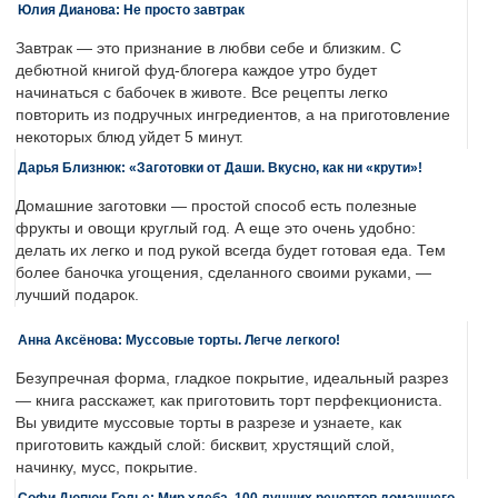
Юлия Дианова: Не просто завтрак
Завтрак — это признание в любви себе и близким. С
дебютной книгой фуд-блогера каждое утро будет
начинаться с бабочек в животе. Все рецепты легко
повторить из подручных ингредиентов, а на приготовление
некоторых блюд уйдет 5 минут.
Дарья Близнюк: «Заготовки от Даши. Вкусно, как ни «крути»!
Домашние заготовки — простой способ есть полезные
фрукты и овощи круглый год. А еще это очень удобно:
делать их легко и под рукой всегда будет готовая еда. Тем
более баночка угощения, сделанного своими руками, —
лучший подарок.
Анна Аксёнова: Муссовые торты. Легче легкого!
Безупречная форма, гладкое покрытие, идеальный разрез
— книга расскажет, как приготовить торт перфекциониста.
Вы увидите муссовые торты в разрезе и узнаете, как
приготовить каждый слой: бисквит, хрустящий слой,
начинку, мусс, покрытие.
Софи Дюпюи-Голье: Мир хлеба. 100 лучших рецептов домашнего