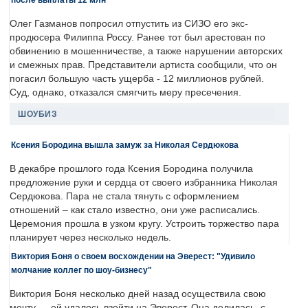
Олег Газманов попросил отпустить из СИЗО его экс-
продюсера Филиппа Россу. Ранее тот был арестован по
обвинению в мошенничестве, а также нарушении авторских
и смежных прав. Представители артиста сообщили, что он
погасил большую часть ущерба - 12 миллионов рублей.
Суд, однако, отказался смягчить меру пресечения.
ШОУБИЗ
Ксения Бородина вышла замуж за Николая Сердюкова
В декабре прошлого года Ксения Бородина получила
предложение руки и сердца от своего избранника Николая
Сердюкова. Пара не стала тянуть с оформлением
отношений – как стало известно, они уже расписались.
Церемония прошла в узком кругу. Устроить торжество пара
планирует через несколько недель.
Виктория Боня о своем восхождении на Эверест: "Удивило
молчание коллег по шоу-бизнесу"
Виктория Боня несколько дней назад осуществила свою
мечту — ей удалось взойти на Эверест. Она делилась, с