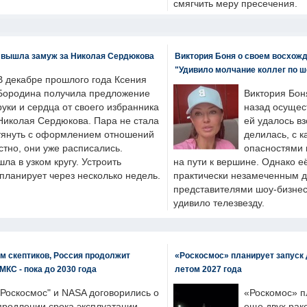
смягчить меру пресечения.
 вышла замуж за Николая Сердюкова
Виктория Боня о своем восхожд
"Удивило молчание коллег по ш
В декабре прошлого года Ксения
Бородина получила предложение
Виктория Бон
руки и сердца от своего избранника
назад осущес
Николая Сердюкова. Пара не стала
ей удалось вз
тянуть с оформлением отношений
делилась, с к
естно, они уже расписались.
опасностями 
а в узком кругу. Устроить
на пути к вершине. Однако е
планирует через несколько недель.
практически незамеченным 
представителями шоу-бизнес
удивило телезвезду.
м скептиков, Россия продолжит
«Роскосмос» планирует запуск 
МКС - пока до 2030 года
летом 2027 года
"Роскосмос" и NASA договорились о
«Роскомос» пл
продлении срока эксплуатации
еще двух рак