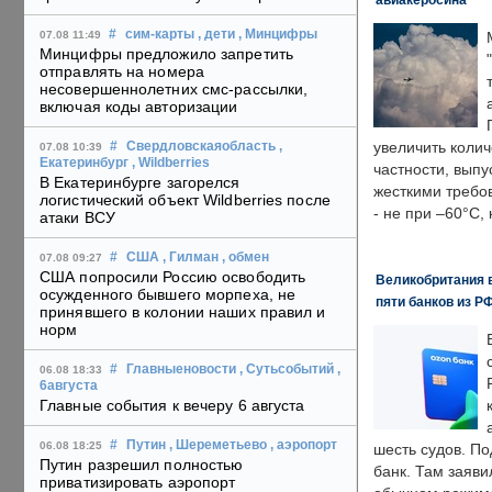
#
сим-карты
, дети
, Минцифры
07.08 11:49
Минцифры предложило запретить
отправлять на номера
несовершеннолетних смс-рассылки,
включая коды авторизации
увеличить колич
#
Свердловскаяобласть
,
07.08 10:39
Екатеринбург
, Wildberries
частности, выпу
В Екатеринбурге загорелся
жесткими требо
логистический объект Wildberries после
- не при –60°C,
атаки ВСУ
#
США
, Гилман
, обмен
07.08 09:27
США попросили Россию освободить
Великобритания в
осужденного бывшего морпеха, не
пяти банков из Р
принявшего в колонии наших правил и
норм
#
Главныеновости
, Сутьсобытий
,
06.08 18:33
6августа
Главные события к вечеру 6 августа
#
Путин
, Шереметьево
, аэропорт
06.08 18:25
шесть судов. По
Путин разрешил полностью
банк. Там заяви
приватизировать аэропорт