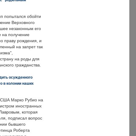
п попытался обойти
ение Верховного
вшее незаконным его
е на получение
по праву рождения, и
ленный на запрет так
изма",
страну на роды для
нского гражданства.
дить осужденного
о в колонии наших
 США Марко Рубио на
нистром иностранных
Лавровым, которая
ля, подписал вопрос
нии бывшего
отинца Роберта