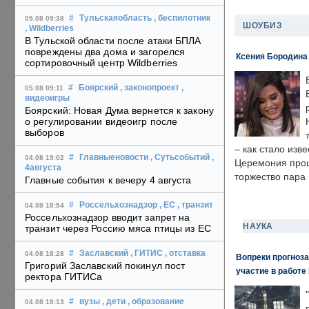
#
Тульскаяобласть
, беспилотник
05.08 09:38
ШОУБИЗ
, Wildberries
В Тульской области после атаки БПЛА
повреждены два дома и загорелся
Ксения Бородина
сортировочный центр Wildberries
#
Боярский
, законопроект
,
05.08 09:11
видеоигры
Боярский: Новая Дума вернется к закону
о регулировании видеоигр после
выборов
– как стало изв
#
Главныеновости
, Сутьсобытий
,
04.08 19:02
Церемония прошл
4августа
торжество пара 
Главные события к вечеру 4 августа
#
Россельхознадзор
, ЕС
, транзит
04.08 18:54
Россельхознадзор вводит запрет на
НАУКА
транзит через Россию мяса птицы из ЕС
#
Заславский
, ГИТИС
, отставка
04.08 18:28
Вопреки прогноза
Григорий Заславский покинул пост
участие в работе 
ректора ГИТИСа
#
вузы
, дети
, образование
04.08 18:13