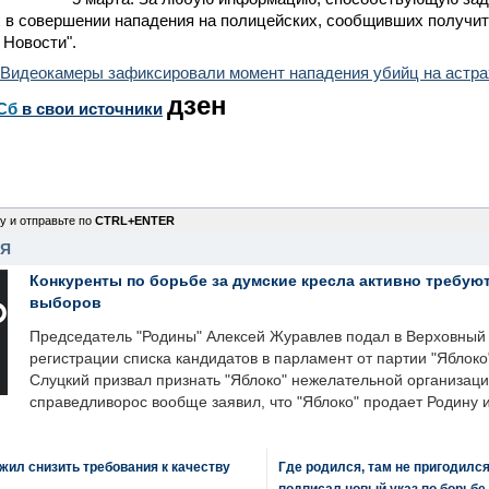
 в совершении нападения на полицейских, сообщивших получит
 Новости".
Видеокамеры зафиксировали момент нападения убийц на астра
дзен
Сб
в свои источники
у и отправьте по
CTRL+ENTER
НЯ
Конкуренты по борьбе за думские кресла активно требуют
выборов
Председатель "Родины" Алексей Журавлев подал в Верховный 
регистрации списка кандидатов в парламент от партии "Яблок
Слуцкий призвал признать "Яблоко" нежелательной организаци
справедливорос вообще заявил, что "Яблоко" продает Родину 
ил снизить требования к качеству
Где родился, там не пригодилс
подписал новый указ по борьбе