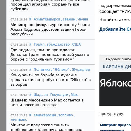
пообещал аграриям сохранить все
подозреваемых
субсидии
сообщает "РИА
Читайте также:
#
АхматКадыров
, звание
, Чечня
07.08 18:16
Министр по физкультуре и спорту Чечни
Добавляйте
C
Ахмат Кадыров удостоен звания Героя
республики
#
Трамп
, гражданство
, США
07.08 16:29
Где родился, там не пригодился:
Дональд Трамп подписал новый указ по
борьбе с "родильным туризмом"
24
Выделите ошибк
КАРТИНА Д
#
Политика
, "Яблоко"
, Журавлев
07.08 16:15
Конкуренты по борьбе за думские
кресла активно требуют снять "Яблоко" с
выборов
#
Шадаев
, Госуслуги
, Max
07.08 15:43
Шадаев: Мессенджер Max остается в
жизни россиян навсегда
прокуратуру.
#
авиакеросин
, топливо
,
07.08 13:19
минтранс
Минтранс предложил снизить
Минтранс предлож
требования к качеству авиакеросина
авиакеросина