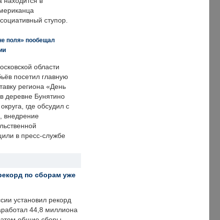
а находится в
американца
ссоциативный ступор.
не поля» пообещал
ии
осковской области
ьёв посетил главную
тавку региона «День
 в деревне Бунятино
округа, где обсудил с
, внедрение
ольственной
щили в пресс-службе
рекорд по сборам уже
ссии установил рекорд
заработал 44,8 миллиона
и этом общие сборы