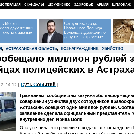
ЦОПЕРАЦИЯ
СКАНДАЛЫ
ШОУ-БИЗНЕС
ЗДОРОВЬЕ
АРМИЯ
ШПИОНАЖ
У
ль Москвы
Сотрудника фонда
релял двух женщин
Навального Леонида
л счеты с жизнью
Волкова задержали по
делу об экстремизме
Я
,
АСТРАХАНСКАЯ ОБЛАСТЬ
,
ВОЗНАГРАЖДЕНИЕ
,
УБИЙСТВО
обещало миллион рублей з
йцах полицейских в Астрах
[
С
уть
С
о
б
ытий
]
17, 14:12
Гражданам, сообщившим какую-либо информацию
совершении убийства двух сотрудников правоохр
Астрахани, обещают один миллион рублей. Соотв
заявление сделала официальный представитель 
внутренних дел Ирина Волк.
Она уточнила, что решение о выдаче вознаграждения 
5 марта. За любую информацию, способствующую за