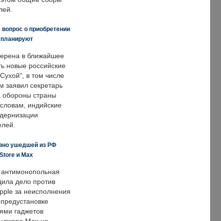
лей.
 вопрос о приобретении
е планируют
ерена в ближайшее
ть новые российские
Сухой", в том числе
м заявил секретарь
 обороны страны
 словам, индийские
одернизации
елей.
вно ушедшей из РФ
Store и Max
 антимонопольная
дила дело против
pple за неисполнения
 предустановке
ями гаджетов