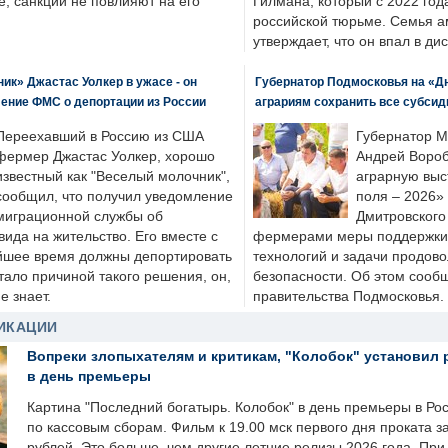
, санкции не повлияют на его
Гилмана, который с 2022 год
российской тюрьме. Семья 
утверждает, что он впал в ди
к» Джастас Уолкер в ужасе - он
Губернатор Подмосковья на «Д
ение ФМС о депортации из России
аграриям сохранить все субсид
Переехавший в Россию из США
Губернатор М
фермер Джастас Уолкер, хорошо
Андрей Вороб
известный как "Веселый молочник",
аграрную выс
сообщил, что получил уведомление
поля – 2026»
миграционной службы об
Дмитровского 
ида на жительство. Его вместе с
фермерами меры поддержки
йшее время должны депортировать
технологий и задачи продов
стало причиной такого решения, он,
безопасности. Об этом сооб
е знает.
правительства Подмосковья.
ИКАЦИИ
Вопреки злопыхателям и критикам, "Колобок" установил 
в день премьеры
Картина "Последний богатырь. Колобок" в день премьеры в Ро
по кассовым сборам. Фильм к 19.00 мск первого дня проката 
рублей. Это больше, чем другие летние релизы 2026 года. Пр