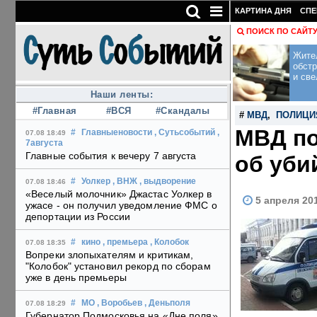
КАРТИНА ДНЯ
СПЕ
ПОИСК ПО САЙТ
Жите
обст
и све
Наши ленты:
#Главная
#ВСЯ
#Скандалы
#
МВД
,
ПОЛИЦИ
МВД по
#
Главныеновости
, Сутьсобытий
,
07.08 18:49
7августа
Главные события к вечеру 7 августа
об уби
#
Уолкер
, ВНЖ
, выдворение
07.08 18:46
«Веселый молочник» Джастас Уолкер в
5 апреля 20
ужасе - он получил уведомление ФМС о
депортации из России
#
кино
, премьера
, Колобок
07.08 18:35
Вопреки злопыхателям и критикам,
"Колобок" установил рекорд по сборам
уже в день премьеры
#
МО
, Воробьев
, Деньполя
07.08 18:29
Губернатор Подмосковья на «Дне поля»