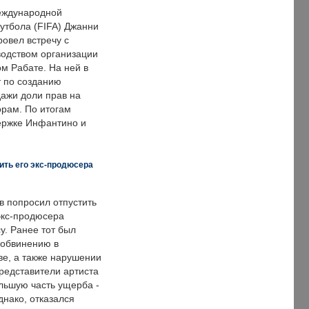
еждународной
тбола (FIFA) Джанни
овел встречу с
одством организации
м Рабате. На ней в
т по созданию
дажи доли прав на
рам. По итогам
держке Инфантино и
ить его экс-продюсера
в попросил отпустить
экс-продюсера
у. Ранее тот был
 обвинению в
е, а также нарушении
редставители артиста
льшую часть ущерба -
днако, отказался