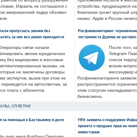
Трампом по вопросу разоружения
приложений RuStore и месс
словам, Израиль не соглашался с
устройства, продающиеся на
ром американский лидер объявил
Компании грозит крупный штр
еле.
нюанс: Apple в России ничего
али пропускать звонки без
Росфинмониторинг: ограничения
латить за них все равно приходится
экстремиста Дурова не распрос
Операторы связи начали
После того, к
блокировать звонки юридических
Telegram Пав
лиц без маркировки и массовые
список террор
автоматизированные вызовы, на
возник вопрос
которые не заключены договоры.
мессенджер и
ам экспертов, вызов при этом не
Росфинмониторинге заявили, 
 переводится на автоответчик, за
распространяются ограничени
ся плата с абонентов.
этим статусом накладываютс
бизнесмена.
ДАЛЫ, СПЛЕТНИ
я за помощью к Бастрыкину в деле
FIFA заявила о поддержке Инфа
проекта о продаже прав на чем
инвесторам
На днях жена Курбана Омарова