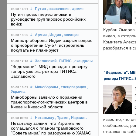
#
Путин
, назначение
, армия
05.08 16:21
Путин провел перестановки в
руководстве группировок российских
войск
Курбан Омаров в
#
Армия
, Индия
, авиация
05.08 13:55
видео, в которо
Министр обороны Индии закрыл вопрос
Комитета Алекс
о приобретении Су-57: истребитель
разобраться в с
покупать не планируют
#
Заславский
, ГИТИС
, скандалы
05.08 12:16
"Ведомости": МВД проводит проверку
теперь уже экс-ректора ГИТИСа
"Ведомости": МВД
Заславского
ректора ГИТИСа 
#
Минобороны
, спецоперация
,
05.08 10:01
Украина
Минобороны заявило о поражении
транспортно-логистических центров в
Киеве и Киевской области
#
Нетаньяху
, Трамп
, Израиль
05.08 09:55
известно, что о
Нетаньяху заявил, что Израиль не
сообщалось, ре
соглашался с планом трамповского
отставке по со
"Совета мира" по разоружению ХАМАС