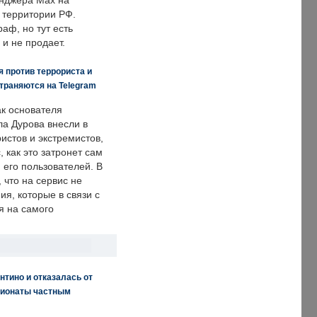
енджера Max на
 территории РФ.
аф, но тут есть
 и не продает.
 против террориста и
траняются на Telegram
ак основателя
ла Дурова внесли в
истов и экстремистов,
, как это затронет сам
 его пользователей. В
что на сервис не
я, которые в связи с
я на самого
нтино и отказалась от
пионаты частным