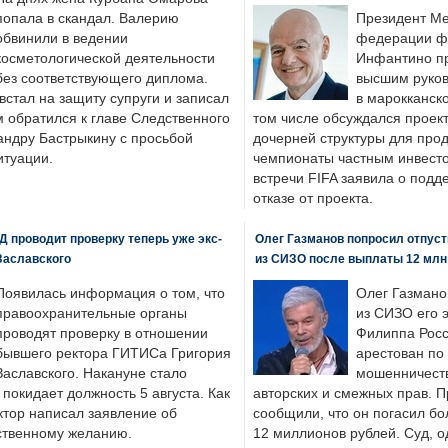
попала в скандал. Валерию
Президент М
обвинили в ведении
федерации фу
косметологической деятельности
Инфантино пр
без соответствующего диплома.
высшим руков
стал на защиту супруги и записал
в марокканско
м обратился к главе Следственного
том числе обсуждался проек
андру Бастрыкину с просьбой
дочерней структуры для про
итуации.
чемпионаты частным инвесто
встречи FIFA заявила о под
отказе от проекта.
 проводит проверку теперь уже экс-
Олег Газманов попросил отпуст
Заславского
из СИЗО после выплаты 12 млн
Появилась информация о том, что
Олег Газмано
правоохранительные органы
из СИЗО его 
проводят проверку в отношении
Филиппа Росс
бывшего ректора ГИТИСа Григория
арестован по
Заславского. Накануне стало
мошенничеств
н покидает должность 5 августа. Как
авторских и смежных прав. П
ктор написал заявление об
сообщили, что он погасил бо
бственному желанию.
12 миллионов рублей. Суд, о