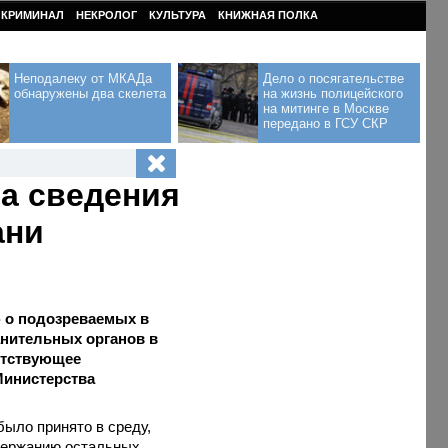
КРИМИНАЛ
НЕКРОЛОГ
КУЛЬТУРА
КНИЖНАЯ ПОЛКА
Неподалеку от МКАДа
Дело о посягательстве
обнаружены два скелета
на жизнь полицейского
на митинге в Москве
передано в ГСУ СКР
а сведения
ани
 о подозреваемых в
анительных органов в
етствующее
Министерства
было принято в среду,
держанию остальных