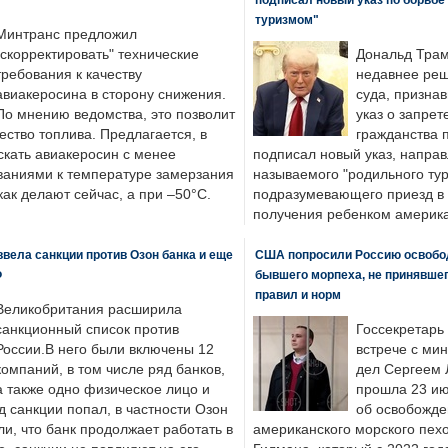
туризмом"
Минтранс предложил
"скорректировать" технические
Дональд Трам
требования к качеству
недавнее реш
авиакеросина в сторону снижения.
суда, призна
По мнению ведомства, это позволит
указ о запрет
ество топлива. Предлагается, в
гражданства 
скать авиакеросин с менее
подписал новый указ, направ
ваниями к температуре замерзания
называемого "родильного тур
 как делают сейчас, а при –50°C.
подразумевающего приезд в 
получения ребенком америка
вела санкции против Озон банка и еще
США попросили Россию освобо
Ф
бывшего морпеха, не принявшег
правил и норм
Великобритания расширила
санкционный список против
Госсекретарь
России.В него были включены 12
встрече с ми
компаний, в том числе ряд банков,
дел Сергеем 
а также одно физическое лицо и
прошла 23 ию
д санкции попал, в частности Озон
об освобожде
ли, что банк продолжает работать в
американского морского пех