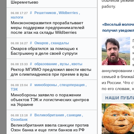
обычном режиме
Шереметьево
работу.
#
Решетников
, Wildberries
,
06.08 17:27
налоги
Минэкономразвития прорабатывает
«Веселый молочни
меры поддержки предпринимателей
получил уведомл
после атак на склады Wildberries
#
Омаров
, скандалы
06.08 16:27
Омаров обратился за помощью к
Бастрыкину в деле своей супруги
#
образование
, вузы
, квоты
06.08 15:33
Ректор МГИМО предложил ввести квоты
аннулировании в
для олимпиадников при приеме в вузы
семьей в ближа
из России. Что 
#
минобороны
, спецоперация
,
06.08 15:04
по его словам, н
ТЭК
Минобороны заявило о поражении
НАШИ ПУБЛ
объектов ТЭК и логистических центров
на Украине
#
Великобритания
, санкции
,
06.08 13:18
Озонбанк
Великобритания ввела санкции против
Озон банка и еще пяти банков из РФ