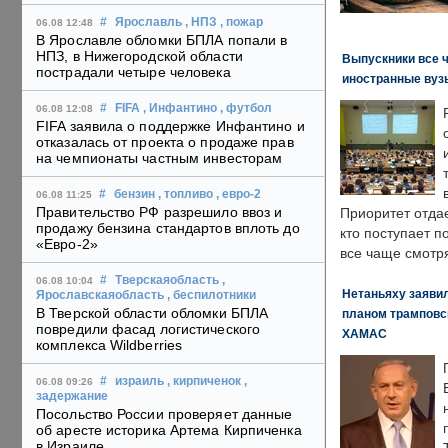
#
Ярославль
, НПЗ
, пожар
06.08 12:48
В Ярославле обломки БПЛА попали в
НПЗ, в Нижегородской области
Выпускники все 
пострадали четыре человека
иностранные вуз
#
FIFA
, Инфантино
, футбол
06.08 12:08
FIFA заявила о поддержке Инфантино и
отказалась от проекта о продаже прав
на чемпионаты частным инвесторам
#
бензин
, топливо
, евро-2
06.08 11:25
Правительство РФ разрешило ввоз и
Приоритет отда
продажу бензина стандартов вплоть до
кто поступает п
«Евро-2»
все чаще смотря
#
Тверскаяобласть
,
06.08 10:04
Нетаньяху заявил
Ярославскаяобласть
, беспилотники
В Тверской области обломки БПЛА
планом трамповс
повредили фасад логистического
ХАМАС
комплекса Wildberries
#
израиль
, кирпиченок
,
06.08 09:26
задержание
Посольство России проверяет данные
об аресте историка Артема Кирпиченка
в Израиле