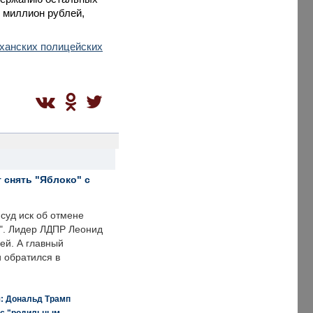
 миллион рублей,
ханских полицейских
 снять "Яблоко" с
суд иск об отмене
о". Лидер ЛДПР Леонид
ей. А главный
и обратился в
я: Дональд Трамп
 с "родильным