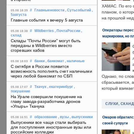
ХАМАС. По его 
#
Главныеновости
, Сутьсобытий
,
05.08 18:39
планом, о кото
5августа
на прошлой нед
Главные события к вечеру 5 августа
Операторы перест
#
Wildberries
, ПочтаРоссии
,
05.08 18:38
склад
маркировки, но п
Склады "Почты России" могут быть
переданы в Wildberries вместо
сгоревших хабов
#
банки
, банкомат
, наличные
05.08 18:03
С октября в России появится
возможность пополнять счет наличными
через любой банкомат по СБП
Однако, по слов
сбрасывается, а
#
Ткачук
, екатеринбург
,
05.08 17:07
который взимает
покушение
На Урале совершили покушение на
главу завода-разработчика дронов
СЛУХИ, СКАН
«Упырь» Ткачука
Омаров обратилс
#
образование
, вузы
, выпускники
05.08 16:51
Выпускники все чаще стали выбирать
своей супруги
для поступления иностранные вузы или
российские колледжи