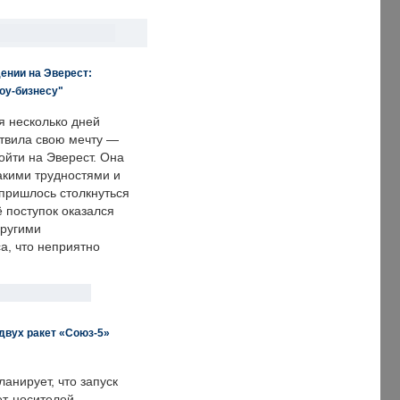
ении на Эверест:
оу-бизнесу"
я несколько дней
твила свою мечту —
ойти на Эверест. Она
акими трудностями и
пришлось столкнуться
ё поступок оказался
другими
а, что неприятно
двух ракет «Союз-5»
анирует, что запуск
ет-носителей