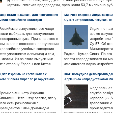
картины, включая предпродажи, превысили 53,7 миллиона руб
чаще стали выбирать для поступления
Министр обороны Индии закрыл
ы или российские колледжи
Су-57: истребитель покупать н
Российские выпускники все чаще
Индия не нам
стали выбирать для поступления
время закупа
иностранные вузы. Причина этого в
истребители "
том числе в сложности поступления
Су-57. Об это
в российские учебные заведения.
Министерства
ется участникам олимпиад и тем,
Раджеш Кумар Сингх. По его
о квотам. Из-за этого выпускники
власти сосредоточатся на м
т в сторону Европы или Китая.
имеющегося парка истребит
, что Израиль не соглашался с
ФАС возбудила дело против да
кого "Совета мира" по разоружению
Apple из-за непредустановки Ru
Федеральная
Премьер-министр Израиля
служба возбу
Биньямин Нетаньяху заявил, что у
корпорации A
него есть разногласия с
требований о
президентом США Дональдом
производител