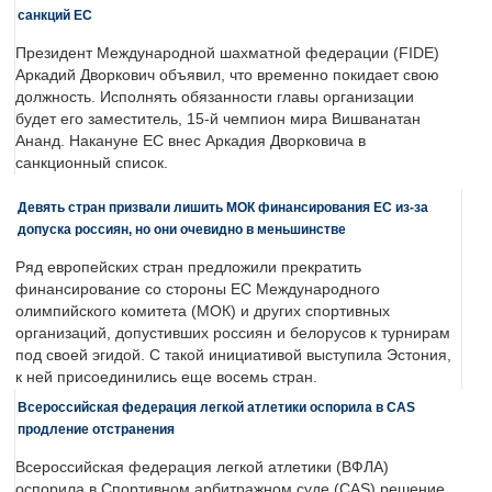
санкций ЕС
Президент Международной шахматной федерации (FIDE)
Аркадий Дворкович объявил, что временно покидает свою
должность. Исполнять обязанности главы организации
будет его заместитель, 15-й чемпион мира Вишванатан
Ананд. Накануне ЕС внес Аркадия Дворковича в
санкционный список.
Девять стран призвали лишить МОК финансирования ЕС из-за
допуска россиян, но они очевидно в меньшинстве
Ряд европейских стран предложили прекратить
финансирование со стороны ЕС Международного
олимпийского комитета (МОК) и других спортивных
организаций, допустивших россиян и белорусов к турнирам
под своей эгидой. С такой инициативой выступила Эстония,
к ней присоединились еще восемь стран.
Всероссийская федерация легкой атлетики оспорила в CAS
продление отстранения
Всероссийская федерация легкой атлетики (ВФЛА)
оспорила в Спортивном арбитражном суде (CAS) решение