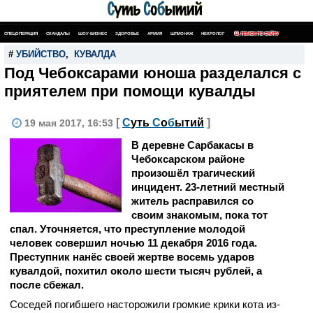
СПЕЦОПЕРАЦИЯ
СКАНДАЛЫ
ШОУ-БИЗНЕС
ЗДОРОВЬЕ
АРМИЯ
ШПИОНАЖ
НЕКРОЛОГ
ПОИСК ПО САЙТУ
#
УБИЙСТВО
,
КУВАЛДА
Под Чебоксарами юноша разделался с
приятелем при помощи кувалды
[
С
уть
С
о
б
ытий
]
19 мая 2017, 16:53
В деревне Сарбакасы в
Чебоксарском районе
произошёл трагический
инцидент. 23-летний местный
житель расправился со
своим знакомым, пока тот
спал. Уточняется, что преступление молодой
человек совершил ночью 11 декабря 2016 года.
Преступник нанёс своей жертве восемь ударов
кувалдой, похитил около шести тысяч рублей, а
после сбежал.
Соседей погибшего насторожили громкие крики кота из-