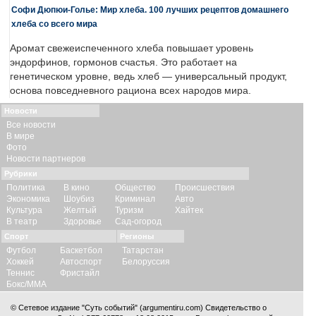
Софи Дюпюи-Голье: Мир хлеба. 100 лучших рецептов домашнего
хлеба со всего мира
Аромат свежеиспеченного хлеба повышает уровень
эндорфинов, гормонов счастья. Это работает на
генетическом уровне, ведь хлеб — универсальный продукт,
основа повседневного рациона всех народов мира.
Новости
Все новости
В мире
Фото
Новости партнеров
Рубрики
Политика
В кино
Общество
Происшествия
Экономика
Шоубиз
Криминал
Авто
Культура
Желтый
Туризм
Хайтек
В театр
Здоровье
Сад-огород
Спорт
Регионы
Футбол
Баскетбол
Татарстан
Хоккей
Автоспорт
Белоруссия
Теннис
Фристайл
Бокс/ММА
© Сетевое издание "Суть событий" (argumentiru.com) Свидетельство о