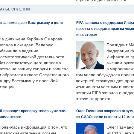
ДАЛЫ, СПЛЕТНИ
я за помощью к Бастрыкину в деле
FIFA заявила о поддержке Инфа
проекта о продаже прав на чем
инвесторам
На днях жена Курбана Омарова
попала в скандал. Валерию
Президент М
обвинили в ведении
федерации фу
косметологической деятельности
Инфантино пр
без соответствующего диплома.
высшим руков
стал на защиту супруги и записал
в марокканско
м обратился к главе Следственного
том числе обсуждался проек
андру Бастрыкину с просьбой
дочерней структуры для про
итуации.
чемпионаты частным инвесто
встречи FIFA заявила о под
отказе от проекта.
 проводит проверку теперь уже экс-
Олег Газманов попросил отпуст
Заславского
из СИЗО после выплаты 12 млн
Появилась информация о том, что
Олег Газмано
правоохранительные органы
из СИЗО его 