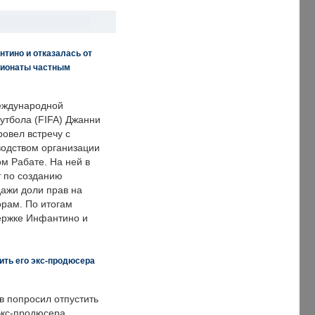
нтино и отказалась от
пионаты частным
еждународной
тбола (FIFA) Джанни
овел встречу с
одством организации
м Рабате. На ней в
т по созданию
дажи доли прав на
рам. По итогам
держке Инфантино и
ить его экс-продюсера
в попросил отпустить
экс-продюсера