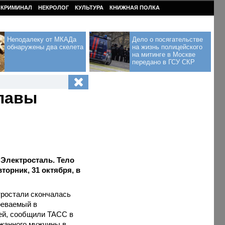
КРИМИНАЛ
НЕКРОЛОГ
КУЛЬТУРА
КНИЖНАЯ ПОЛКА
Неподалеку от МКАДа
Дело о посягательстве
обнаружены два скелета
на жизнь полицейского
на митинге в Москве
передано в ГСУ СКР
главы
 Электросталь. Тело
торник, 31 октября, в
ростали скончалась
реваемый в
ей, сообщили ТАСС в
ржанного мужчины в