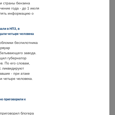
ии страны бензина
ечение года - до 1 июля
влять информацию о
али в НПЗ, в
дали четыре человека
обломки беспилотника
ервуар
батывающего завода.
щил губернатор
в. По его словам,
с ликвидируют
авшие - при атаке
и четыре человека.
но приговорили к
 приговорил блогера