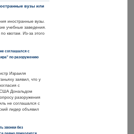
ностранные вузы или
ния иностранные вузы.
кие учебные заведения.
по квотам. Из-за этого
 не соглашался с
мира" по разоружению
истр Израиля
аньяху заявил, что у
ногласия с
 США Дональдом
опросу разоружения
иль не соглашался с
ский лидер объявил
ь звонки без
все равно приходится