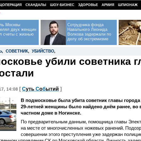
ЦОПЕРАЦИЯ
СКАНДАЛЫ
ШОУ-БИЗНЕС
ЗДОРОВЬЕ
АРМИЯ
ШПИОНАЖ
У
ль Москвы
Сотрудника фонда
релял двух женщин
Навального Леонида
л счеты с жизнью
Волкова задержали по
делу об экстремизме
Ь
,
СОВЕТНИК
,
УБИЙСТВО
,
осковье убили советника 
остали
[
С
уть
С
о
б
ытий
]
17, 14:08
В подмосковье была убита советник главы города
29-летней женщины было найдено днём ранее, во в
частном доме в Ногинске.
По предварительным данным, помощница главы Элект
com/Sergey
на месте от многочисленных ножевых ранений. Подоз
совершении этого преступления уже задержан полици
твенном управлении СК по Московской области. Личность заде