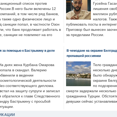
санкционный список против
Гусейна Гаса
России.В него были включены 12
лишения своб
компаний, в том числе ряд банков,
миллион рубл
а также одно физическое лицо и
налогов. Так
д санкции попал, в частности Озон
публиковать посты в интернет
ли, что банк продолжает работать в
Приговор был вынесен заочно
, санкции не повлияют на его
за пределами России.
я за помощью к Бастрыкину в деле
В чемодане на окраине Белград
пропавшей россиянки
На днях жена Курбана Омарова
Тело граждан
попала в скандал. Валерию
несколько дне
обвинили в ведении
было обнаруж
косметологической деятельности
окраине Белг
без соответствующего диплома.
по подозрени
стал на защиту супруги и записал
смерти задержали несколько 
м обратился к главе Следственного
гражданина Турции. Обстоят
андру Бастрыкину с просьбой
девушки сейчас устанавлива
итуации.
ИКАЦИИ