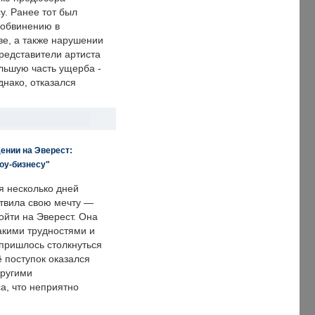
у. Ранее тот был
 обвинению в
е, а также нарушении
редставители артиста
льшую часть ущерба -
днако, отказался
ении на Эверест:
оу-бизнесу"
я несколько дней
твила свою мечту —
ойти на Эверест. Она
акими трудностями и
пришлось столкнуться
ё поступок оказался
другими
а, что неприятно