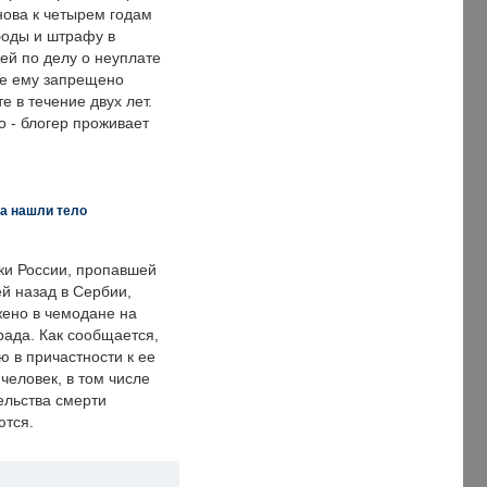
нова к четырем годам
оды и штрафу в
ей по делу о неуплате
же ему запрещено
е в течение двух лет.
 - блогер проживает
а нашли тело
ки России, пропавшей
й назад в Сербии,
ено в чемодане на
рада. Как сообщается,
ю в причастности к ее
человек, в том числе
ельства смерти
ются.