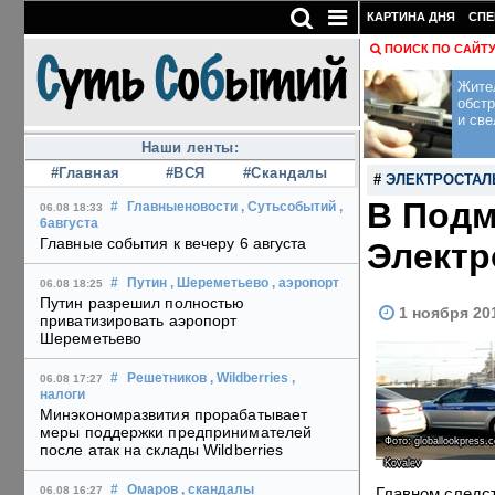
КАРТИНА ДНЯ
СПЕ
ПОИСК ПО САЙТ
Жите
обст
и све
Наши ленты:
#Главная
#ВСЯ
#Скандалы
#
ЭЛЕКТРОСТАЛ
В Подм
#
Главныеновости
, Сутьсобытий
,
06.08 18:33
6августа
Главные события к вечеру 6 августа
Электр
#
Путин
, Шереметьево
, аэропорт
06.08 18:25
Путин разрешил полностью
1 ноября 20
приватизировать аэропорт
Шереметьево
#
Решетников
, Wildberries
,
06.08 17:27
налоги
Минэкономразвития прорабатывает
меры поддержки предпринимателей
Фото: globallookpress.
после атак на склады Wildberries
Kovalev
#
Омаров
, скандалы
Главном следс
06.08 16:27