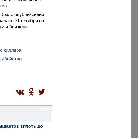
тво".
я было опубликовано
валась 31 октября на
ым и близким
о киллера
а убийство
sm / sm
андартов вплоть до