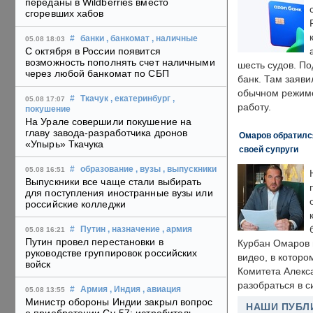
переданы в Wildberries вместо
сгоревших хабов
#
банки
, банкомат
, наличные
05.08 18:03
С октября в России появится
возможность пополнять счет наличными
шесть судов. По
через любой банкомат по СБП
банк. Там заяви
обычном режиме
#
Ткачук
, екатеринбург
,
05.08 17:07
работу.
покушение
На Урале совершили покушение на
главу завода-разработчика дронов
Омаров обратилс
«Упырь» Ткачука
своей супруги
#
образование
, вузы
, выпускники
05.08 16:51
Выпускники все чаще стали выбирать
для поступления иностранные вузы или
российские колледжи
#
Путин
, назначение
, армия
05.08 16:21
Путин провел перестановки в
Курбан Омаров в
руководстве группировок российских
видео, в которо
войск
Комитета Алекс
разобраться в с
#
Армия
, Индия
, авиация
05.08 13:55
Министр обороны Индии закрыл вопрос
НАШИ ПУБЛ