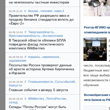
на чемпионаты частным инвесторам
#
бензин
, топливо
, евро-2
06.08 11:25
Правительство РФ разрешило ввоз и
продажу бензина стандартов вплоть до
«Евро-2»
Ректор МГИМО пр
олимпиадников п
#
Тверскаяобласть
,
06.08 10:04
Ярославскаяобласть
, беспилотники
В Тверской области обломки БПЛА
повредили фасад логистического
комплекса Wildberries
#
израиль
, кирпиченок
,
06.08 09:26
задержание
Посольство России проверяет данные
число, поскольк
об аресте историка Артема Кирпиченка
бюджетные мест
в Израиле
все чаще выбир
невозможности 
#
Главныеновости
, Сутьсобытий
,
05.08 18:39
обучения.
5августа
Главные события к вечеру 5 августа
Великобритания в
#
Wildberries
, ПочтаРоссии
,
05.08 18:38
пяти банков из Р
склад
Склады "Почты России" могут быть