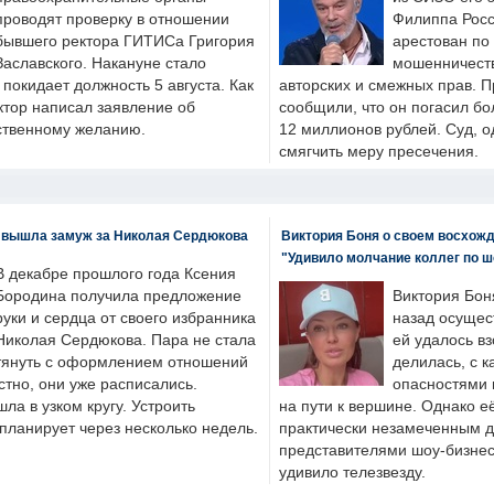
проводят проверку в отношении
Филиппа Росс
бывшего ректора ГИТИСа Григория
арестован по
Заславского. Накануне стало
мошенничеств
н покидает должность 5 августа. Как
авторских и смежных прав. П
ктор написал заявление об
сообщили, что он погасил бо
бственному желанию.
12 миллионов рублей. Суд, о
смягчить меру пресечения.
 вышла замуж за Николая Сердюкова
Виктория Боня о своем восхожд
"Удивило молчание коллег по ш
В декабре прошлого года Ксения
Бородина получила предложение
Виктория Бон
руки и сердца от своего избранника
назад осущес
Николая Сердюкова. Пара не стала
ей удалось вз
тянуть с оформлением отношений
делилась, с к
естно, они уже расписались.
опасностями 
а в узком кругу. Устроить
на пути к вершине. Однако е
планирует через несколько недель.
практически незамеченным 
представителями шоу-бизнес
удивило телезвезду.