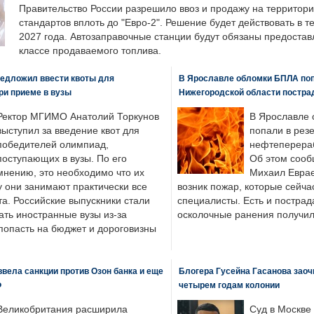
Правительство России разрешило ввоз и продажу на территор
стандартов вплоть до "Евро-2". Решение будет действовать в т
2027 года. Автозаправочные станции будут обязаны предоста
классе продаваемого топлива.
едложил ввести квоты для
В Ярославле обломки БПЛА поп
ри приеме в вузы
Нижегородской области постра
Ректор МГИМО Анатолий Торкунов
В Ярославле 
выступил за введение квот для
попали в рез
победителей олимпиад,
нефтеперера
поступающих в вузы. По его
Об этом сооб
мнению, это необходимо что их
Михаил Еврае
у они занимают практически все
возник пожар, которые сейча
а. Российские выпускники стали
специалисты. Есть и пострад
ать иностранные вузы из-за
осколочные ранения получил
попасть на бюджет и дороговизны
вела санкции против Озон банка и еще
Блогера Гусейна Гасанова заоч
Ф
четырем годам колонии
Великобритания расширила
Суд в Москве