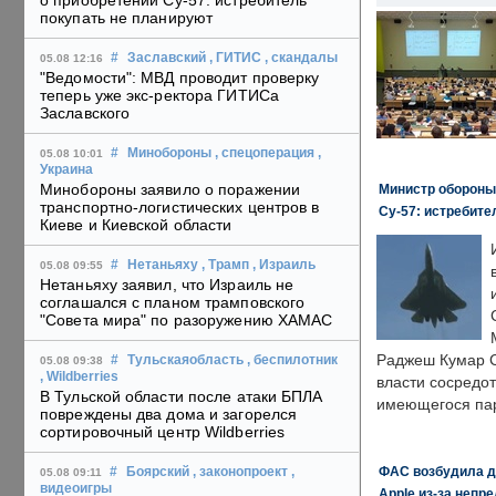
о приобретении Су-57: истребитель
покупать не планируют
#
Заславский
, ГИТИС
, скандалы
05.08 12:16
"Ведомости": МВД проводит проверку
теперь уже экс-ректора ГИТИСа
Заславского
#
Минобороны
, спецоперация
,
05.08 10:01
Украина
Минобороны заявило о поражении
Министр обороны
транспортно-логистических центров в
Су-57: истребите
Киеве и Киевской области
#
Нетаньяху
, Трамп
, Израиль
05.08 09:55
Нетаньяху заявил, что Израиль не
соглашался с планом трамповского
"Совета мира" по разоружению ХАМАС
Раджеш Кумар С
#
Тульскаяобласть
, беспилотник
05.08 09:38
, Wildberries
власти сосредо
В Тульской области после атаки БПЛА
имеющегося пар
повреждены два дома и загорелся
сортировочный центр Wildberries
ФАС возбудила д
#
Боярский
, законопроект
,
05.08 09:11
видеоигры
Apple из-за непр