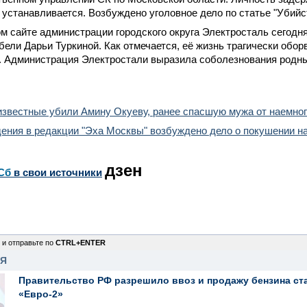
устанавливается. Возбуждено уголовное дело по статье "Убийс
 сайте администрации городского округа Электросталь сегодн
бели Дарьи Туркиной. Как отмечается, её жизнь трагически обор
у. Администрация Электростали выразила соболезнования родн
известные убили Амину Окуеву, ранее спасшую мужа от наемног
ения в редакции "Эха Москвы" возбуждено дело о покушении н
дзен
Сб
в свои источники
 и отправьте по
CTRL+ENTER
НЯ
Правительство РФ разрешило ввоз и продажу бензина ст
«Евро-2»