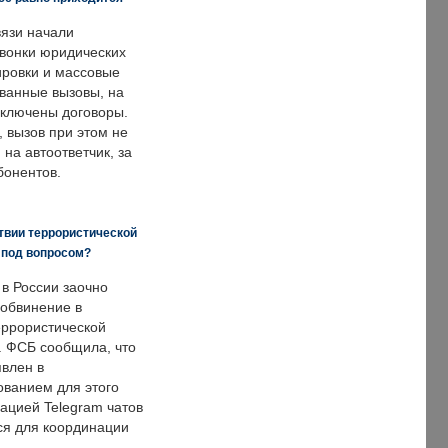
язи начали
звонки юридических
ировки и массовые
ванные вызовы, на
аключены договоры.
, вызов при этом не
на автоответчик, за
бонентов.
твии террористической
 под вопросом?
 в России заочно
обвинение в
еррористической
. ФСБ сообщила, что
явлен в
ванием для этого
ацией Telegram чатов
ся для координации