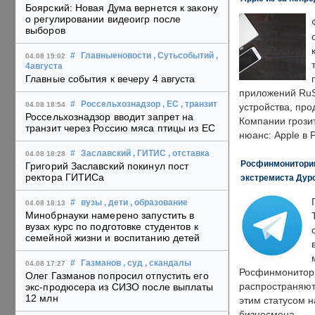
Боярский: Новая Дума вернется к закону
о регулировании видеоигр после
выборов
#
Главныеновости
, Сутьсобытий
,
04.08 19:02
4августа
Главные события к вечеру 4 августа
приложений RuS
#
Россельхознадзор
, ЕС
, транзит
04.08 18:54
устройства, пр
Россельхознадзор вводит запрет на
Компании грозит
транзит через Россию мяса птицы из ЕС
нюанс: Apple в 
#
Заславский
, ГИТИС
, отставка
04.08 18:28
Росфинмониторинг
Григорий Заславский покинул пост
ректора ГИТИСа
экстремиста Дуро
#
вузы
, дети
, образование
04.08 18:13
Минобрнауки намерено запустить в
вузах курс по подготовке студентов к
семейной жизни и воспитанию детей
#
Газманов
, суд
, скандалы
04.08 17:27
Росфинмонитори
Олег Газманов попросил отпустить его
распространяютс
экс-продюсера из СИЗО после выплаты
12 млн
этим статусом 
бизнесмена.