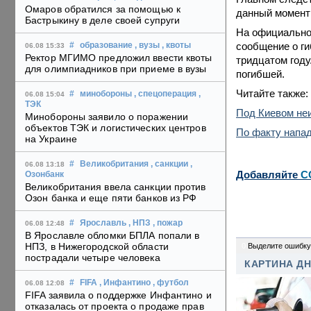
Омаров обратился за помощью к
данный момент 
Бастрыкину в деле своей супруги
На официальном
сообщение о ги
#
образование
, вузы
, квоты
06.08 15:33
Ректор МГИМО предложил ввести квоты
тридцатом год
для олимпиадников при приеме в вузы
погибшей.
Читайте также:
#
минобороны
, спецоперация
,
06.08 15:04
ТЭК
Под Киевом не
Минобороны заявило о поражении
объектов ТЭК и логистических центров
По факту напад
на Украине
#
Великобритания
, санкции
,
06.08 13:18
Добавляйте
C
Озонбанк
Великобритания ввела санкции против
Озон банка и еще пяти банков из РФ
#
Ярославль
, НПЗ
, пожар
06.08 12:48
В Ярославле обломки БПЛА попали в
НПЗ, в Нижегородской области
0
Выделите ошибку
пострадали четыре человека
КАРТИНА Д
#
FIFA
, Инфантино
, футбол
06.08 12:08
FIFA заявила о поддержке Инфантино и
отказалась от проекта о продаже прав