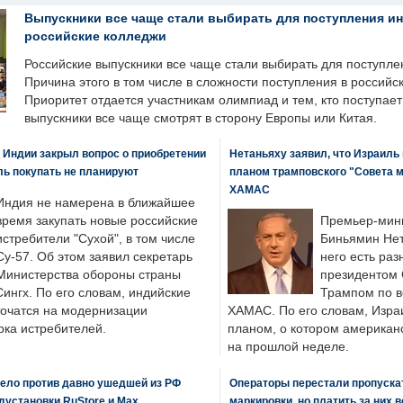
Выпускники все чаще стали выбирать для поступления и
российские колледжи
Российские выпускники все чаще стали выбирать для поступле
Причина этого в том числе в сложности поступления в российс
Приоритет отдается участникам олимпиад и тем, кто поступает 
выпускники все чаще смотрят в сторону Европы или Китая.
 Индии закрыл вопрос о приобретении
Нетаньяху заявил, что Израиль
ль покупать не планируют
планом трамповского "Совета 
ХАМАС
Индия не намерена в ближайшее
время закупать новые российские
Премьер-мин
истребители "Сухой", в том числе
Биньямин Нет
Су-57. Об этом заявил секретарь
него есть раз
Министерства обороны страны
президентом
ингх. По его словам, индийские
Трампом по в
точатся на модернизации
ХАМАС. По его словам, Изра
ка истребителей.
планом, о котором американ
на прошлой неделе.
ело против давно ушедшей из РФ
Операторы перестали пропускат
едустановки RuStore и Max
маркировки, но платить за них 