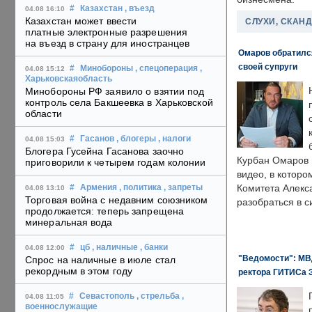
#
Казахстан
, въезд
04.08 16:10
Казахстан может ввести
СЛУХИ, СКАН
платные электронные разрешения
на въезд в страну для иностранцев
Омаров обратилс
своей супруги
#
Минобороны
, спецоперация
,
04.08 15:12
Харьковскаяобласть
Минобороны РФ заявило о взятии под
контроль села Бакшеевка в Харьковской
области
#
Гасанов
, блогеры
, налоги
04.08 15:03
Блогера Гусейна Гасанова заочно
Курбан Омаров в
приговорили к четырем годам колонии
видео, в которо
Комитета Алекс
#
Армения
, политика
, запреты
04.08 13:10
Торговая война с недавним союзником
разобраться в с
продолжается: теперь запрещена
минеральная вода
#
цб
, наличные
, банки
04.08 12:00
"Ведомости": МВД
Спрос на наличные в июле стал
рекордным в этом году
ректора ГИТИСа 
#
Севастополь
, стрельба
,
04.08 11:05
военнослужащие