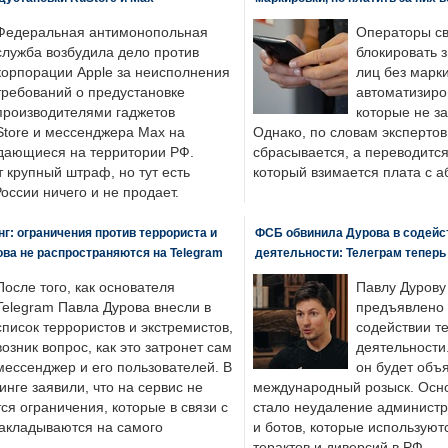
Федеральная антимонопольная
Операторы св
служба возбудила дело против
блокировать 
корпорации Apple за неисполнения
лиц без марк
требований о предустановке
автоматизиро
производителями гаджетов
которые не з
tore и мессенджера Max на
Однако, по словам экспертов
одающиеся на территории РФ.
сбрасывается, а переводится 
 крупный штраф, но тут есть
который взимается плата с а
России ничего и не продает.
: ограничения против террориста и
ФСБ обвинила Дурова в содейс
ва не распространяются на Telegram
деятельности: Телеграм теперь
После того, как основателя
Павлу Дурову
Telegram Павла Дурова внесли в
предъявлено 
список террористов и экстремистов,
содействии т
возник вопрос, как это затронет сам
деятельности
мессенджер и его пользователей. В
он будет объ
нге заявили, что на сервис не
международный розыск. Осно
я ограничения, которые в связи с
стало неудаление администр
накладываются на самого
и ботов, которые используют
терактов и диверсий в РФ.