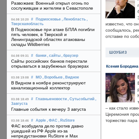
Развожаев: Военный открыл огонь по
сослуживцам и жителям в Севастополе
#
Подмосковье
, Ленобласть
,
04.08 10:20
известно, что о
Тверскаяобласть
В Подмосковье при атаке БПЛА погибли
сообщалось, ре
пять человек, в Тверской и
отставке по со
Ленинградской областях атакованы
склады Wildberries
ШОУБИЗ
#
банки
, сайты
, браузер
04.08 09:31
Сайты российских банков перестали
открываться в зарубежных браузерах
Ксения Бородина
#
МО
, Воробьев
, Видное
03.08 19:08
В Видном в ноябре реконструируют
канализационный коллектор
#
Главныеновости
, Сутьсобытий
,
03.08 18:49
3августа
– как стало изв
Главные события к вечеру 3 августа
Церемония прошл
торжество пара 
#
Apple
, ФАС
, RuStore
03.08 18:46
ФАС возбудила дело против давно
ушедшей из РФ Apple из-за
непредустановки RuStore и Max