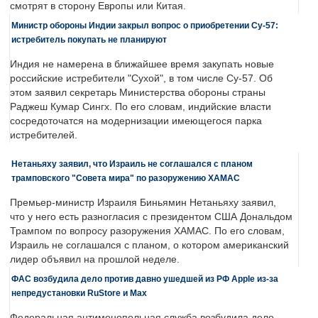
смотрят в сторону Европы или Китая.
Министр обороны Индии закрыл вопрос о приобретении Су-57:
истребитель покупать не планируют
Индия не намерена в ближайшее время закупать новые
российские истребители "Сухой", в том числе Су-57. Об
этом заявил секретарь Министерства обороны страны
Раджеш Кумар Сингх. По его словам, индийские власти
сосредоточатся на модернизации имеющегося парка
истребителей.
Нетаньяху заявил, что Израиль не соглашался с планом
трамповского "Совета мира" по разоружению ХАМАС
Премьер-министр Израиля Биньямин Нетаньяху заявил,
что у него есть разногласия с президентом США Дональдом
Трампом по вопросу разоружения ХАМАС. По его словам,
Израиль не соглашался с планом, о котором американский
лидер объявил на прошлой неделе.
ФАС возбудила дело против давно ушедшей из РФ Apple из-за
непредустановки RuStore и Max
Федеральная антимонопольная служба возбудила дело