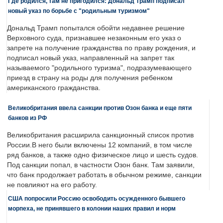
Где родился, там не пригодился: Дональд Трамп подписал
новый указ по борьбе с "родильным туризмом"
Дональд Трамп попытался обойти недавнее решение
Верховного суда, признавшее незаконным его указ о
запрете на получение гражданства по праву рождения, и
подписал новый указ, направленный на запрет так
называемого "родильного туризма", подразумевающего
приезд в страну на роды для получения ребенком
американского гражданства.
Великобритания ввела санкции против Озон банка и еще пяти
банков из РФ
Великобритания расширила санкционный список против
России.В него были включены 12 компаний, в том числе
ряд банков, а также одно физическое лицо и шесть судов.
Под санкции попал, в частности Озон банк. Там заявили,
что банк продолжает работать в обычном режиме, санкции
не повлияют на его работу.
США попросили Россию освободить осужденного бывшего
морпеха, не принявшего в колонии наших правил и норм