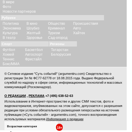
В мире
Фото
Новости партнеров
Рубрики
Политика
В кино
Общество
Происшествия
Экономика
Шоубиз
Криминал
Авто
Культура
Желтый
Туризм
Хайтек
В театр
Здоровье
Сад-огород
Спорт
Регионы
Футбол
Баскетбол
Татарстан
Хоккей
Автоспорт
Белоруссия
Теннис
Фристайл
Бокс/ММА
© Сетевое издание "Суть событий" (argumentiru.com) Свидетельство о
регистрации Эл № ФС77-62778 от 18.08.2015 года. Выдано Федеральной
службой по надзору в сфере связи, информационных технологий и массовых
коммуникаций (Роскомнадзор).
О РЕДАКЦИИ
,
РЕКЛАМА
+7 (495) 638-52-63
Использование в Интернет-пространстве и других СМИ текстов, фото и
видеоматериалов, опубликованных на этом сайте, допускается с
разрешения
редакции
при условии обязательного размещения гиперссылки на источник
публикации («Суть событий» - argumentiru.com), точного воспроизведения
используемых материалов.
Информация о редакции
Возрастная категория
18+