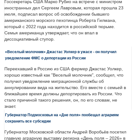
Госсекретарь США Марко Рубио на встрече с министром
иностранных дел Сергеем Лавровым, которая прошла 23
июля, подписал вопрос об освобождении бывшего
американского морского пехотинца Роберта Гилмана,
который с 2022 года находится в российской тюрьме.
Семья американца утверждает, что он впал в
диссоциативный ступор.
«Веселый молочник» Джастас Уолкер в ужасе - он получил
уведомление ФМС о депортации из России
Переехавший в Россию из США фермер Джастас Уолкер,
хорошо известный как "Веселый молочник", сообщил, что
получил уведомление миграционной службы об
аннулировании вида на жительство. Его вместе с семьей в
ближайшее время должны депортировать из России. Что
стало причиной такого решения, он, по его словам, не
знает.
Губернатор Подмосковья на «Дне поля» пообещал аграриям
сохранить все субсидии
Губернатор Московской области Андрей Воробьёв посетил
главную аграрную выставку региона «День поля – 2026» в