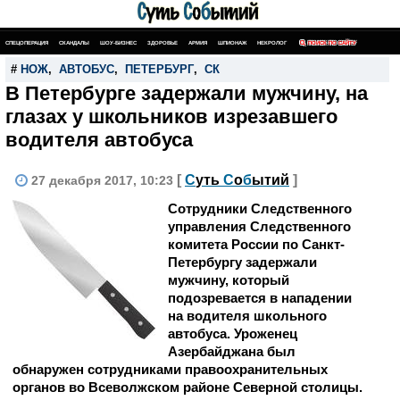
СПЕЦОПЕРАЦИЯ
СКАНДАЛЫ
ШОУ-БИЗНЕС
ЗДОРОВЬЕ
АРМИЯ
ШПИОНАЖ
НЕКРОЛОГ
ПОИСК ПО САЙТУ
#
НОЖ
,
АВТОБУС
,
ПЕТЕРБУРГ
,
СК
В Петербурге задержали мужчину, на
глазах у школьников изрезавшего
водителя автобуса
[
С
уть
С
о
б
ытий
]
27 декабря 2017, 10:23
Сотрудники Следственного
управления Следственного
комитета России по Санкт-
Петербургу задержали
мужчину, который
подозревается в нападении
на водителя школьного
автобуса. Уроженец
Азербайджана был
обнаружен сотрудниками правоохранительных
органов во Всеволжском районе Северной столицы.