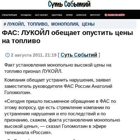
СПЕЦОПЕРАЦИЯ
СКАНДАЛЫ
ШОУ-БИЗНЕС
ЗДОРОВЬЕ
АРМИЯ
ШПИОНАЖ
НЕКРОЛОГ
ПОИСК ПО САЙТУ
#
ЛУКОЙЛ
,
ТОПЛИВО
,
МОНОПОЛИЯ
,
ЦЕНЫ
ФАС: ЛУКОЙЛ обещает опустить цены
на топливо
[
С
уть
С
о
б
ытий
]
2 августа 2011, 21:19
Факт установления монопольно высокой цены на
топливо признал ЛУКОЙЛ.
Компания обещает устранить нарушения, заявил
заместитель руководителя ФАС России Анатолий
Голомолзин.
«Сегодня пришло письменное обращение в ФАС по
этому вопросу, где есть стремление компании по
устранению нарушения и его последствий и по
признанию, скажем, факта установления монопольно
высокой цены», — сказал Голомолзин в эфире
телеканала «Россия».