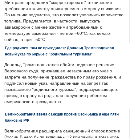
Минтранс предложил "скорректировать" технические
требования к качеству авиакеросина в сторону снижения.
По мнению ведомства, это позволит увеличить количество
топлива. Предлагается, в частности, выпускать
авиакеросин с менее жесткими требованиями к
температуре замерзания - не при –60°C, как делают
сейчас, а при –50°C.
Где родился, там не пригодился: Дональд Трамп подписал
новый указ по борьбе с "родильным туризмом"
Дональд Трамп попытался обойти недавнее решение
Верховного суда, признавшее незаконным его указ о
запрете на получение гражданства по праву рождения, и
подписал новый указ, направленный на запрет так
называемого "родильного туризма", подразумевающего
приезд в страну на роды для получения ребенком
американского гражданства.
Великобритания ввела санкции против Озон банка и еще пяти
банков из РФ
Великобритания расширила санкционный список против
России.В него были включены 12 компаний, в том числе