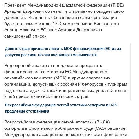
Президент Международной шахматной федерации (FIDE)
Аркадий Дворкович объявил, что временно покидает свою
должность. Исполнять обязанности главы организации
будет его заместитель, 15-й чемпион мира Вишванатан
Ананд. Накануне ЕС внес Аркадия Дворковича в
санкционный список.
Девять стран призвали лишить МОК финансирования ЕС из-за
допуска россиян, но они очевидно в меньшинстве
Ряд европейских стран предложили прекратить
финансирование со стороны ЕС Международного
олимпийского комитета (МОК) и других спортивных
организаций, допустивших россиян и белорусов к турнирам
под своей эгидой. С такой инициативой выступила Эстония,
к ней присоединились еще восемь стран.
Всероссийская федерация легкой атлетики оспорила в CAS
продление отстранения
Всероссийская федерация легкой атлетики (ВФЛА)
оспорила в Спортивном арбитражном суде (CAS) решение
Международной ассоциации легкоатлетических федераций