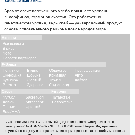
хлеба со всего мира
Аромат свежеиспеченного хлеба повышает уровень
эндорфинов, гормонов счастья. Это работает на
генетическом уровне, ведь хлеб — универсальный продукт,
основа повседневного рациона всех народов мира.
Новости
Все новости
В мире
Фото
Новости партнеров
Рубрики
Политика
В кино
Общество
Происшествия
Экономика
Шоубиз
Криминал
Авто
Культура
Желтый
Туризм
Хайтек
В театр
Здоровье
Сад-огород
Спорт
Регионы
Футбол
Баскетбол
Татарстан
Хоккей
Автоспорт
Белоруссия
Теннис
Фристайл
Бокс/ММА
© Сетевое издание "Суть событий" (argumentiru.com) Свидетельство о
регистрации Эл № ФС77-62778 от 18.08.2015 года. Выдано Федеральной
службой по надзору в сфере связи, информационных технологий и массовых