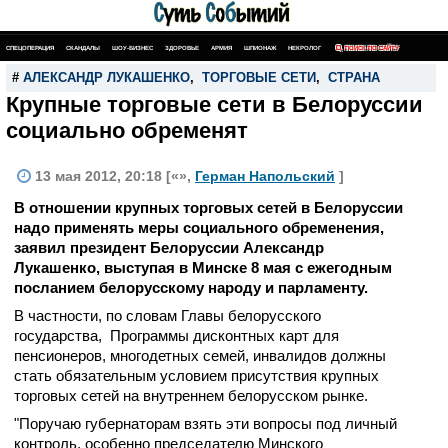
СПЕЦОПЕРАЦИЯ
СКАНДАЛЫ
ШОУ-БИЗНЕС
ЗДОРОВЬЕ
АРМИЯ
ШПИОНАЖ
НЕКРОЛОГ
ПОИСК ПО САЙТУ
#
АЛЕКСАНДР ЛУКАШЕНКО
,
ТОРГОВЫЕ СЕТИ
,
СТРАНА
Крупные торговые сети в Белоруссии
социально обременят
13 мая 2012, 20:18 [«»,
Герман Напольский
]
В отношении крупных торговых сетей в Белоруссии
надо применять меры социального обременения,
заявил президент Белоруссии Александр
Лукашенко, выступая в Минске 8 мая с ежегодным
посланием белорусскому народу и парламенту.
В частности, по словам Главы белорусского
государства, Программы дисконтных карт для
пенсионеров, многодетных семей, инвалидов должны
стать обязательным условием присутствия крупных
торговых сетей на внутреннем белорусском рынке.
"Поручаю губернаторам взять эти вопросы под личный
контроль, особенно председателю Минского