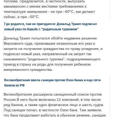
топлива. Предлагается, в частности, выпускать
авиакеросин с менее жесткими требованиями к
температуре замерзания - не при –60°C, как делают
сейчас, а при –50°C.
Где родился, там не пригодился: Дональд Трамп подписал
новый указ по борьбе с "родильным туризмом"
Дональд Трамп попытался обойти недавнее решение
Верховного суда, признавшее незаконным его указ о
запрете на получение гражданства по праву рождения, и
подписал новый указ, направленный на запрет так
называемого "родильного туризма", подразумевающего
приезд в страну на роды для получения ребенком
американского гражданства.
Великобритания ввела санкции против Озон банка и еще пяти
банков из РФ
Великобритания расширила санкционный список против
России.В него были включены 12 компаний, в том числе
ряд банков, а также одно физическое лицо и шесть судов.
Под санкции попал, в частности Озон банк. Там заявили,
что банк продолжает работать в обычном режиме, санкции