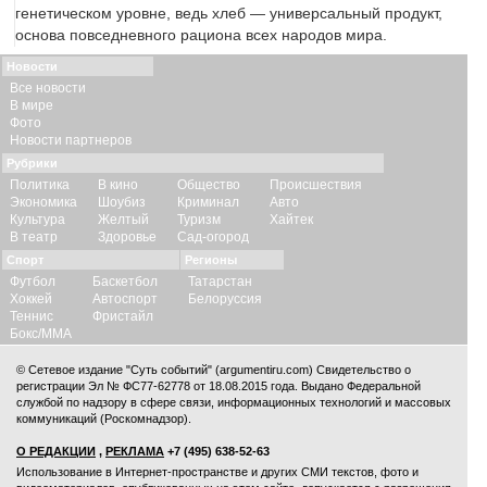
генетическом уровне, ведь хлеб — универсальный продукт,
основа повседневного рациона всех народов мира.
Новости
Все новости
В мире
Фото
Новости партнеров
Рубрики
Политика
В кино
Общество
Происшествия
Экономика
Шоубиз
Криминал
Авто
Культура
Желтый
Туризм
Хайтек
В театр
Здоровье
Сад-огород
Спорт
Регионы
Футбол
Баскетбол
Татарстан
Хоккей
Автоспорт
Белоруссия
Теннис
Фристайл
Бокс/ММА
© Сетевое издание "Суть событий" (argumentiru.com) Свидетельство о
регистрации Эл № ФС77-62778 от 18.08.2015 года. Выдано Федеральной
службой по надзору в сфере связи, информационных технологий и массовых
коммуникаций (Роскомнадзор).
О РЕДАКЦИИ
,
РЕКЛАМА
+7 (495) 638-52-63
Использование в Интернет-пространстве и других СМИ текстов, фото и