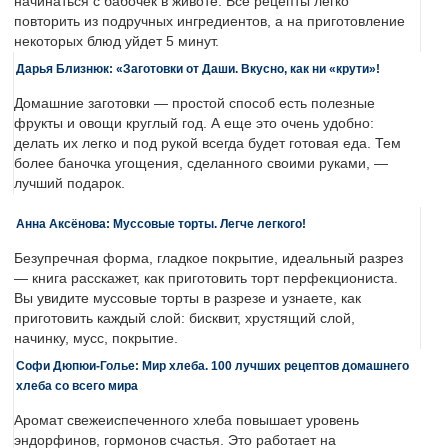
начинаться с бабочек в животе. Все рецепты легко
повторить из подручных ингредиентов, а на приготовление
некоторых блюд уйдет 5 минут.
Дарья Близнюк: «Заготовки от Даши. Вкусно, как ни «крути»!
Домашние заготовки — простой способ есть полезные
фрукты и овощи круглый год. А еще это очень удобно:
делать их легко и под рукой всегда будет готовая еда. Тем
более баночка угощения, сделанного своими руками, —
лучший подарок.
Анна Аксёнова: Муссовые торты. Легче легкого!
Безупречная форма, гладкое покрытие, идеальный разрез
— книга расскажет, как приготовить торт перфекциониста.
Вы увидите муссовые торты в разрезе и узнаете, как
приготовить каждый слой: бисквит, хрустящий слой,
начинку, мусс, покрытие.
Софи Дюпюи-Голье: Мир хлеба. 100 лучших рецептов домашнего
хлеба со всего мира
Аромат свежеиспеченного хлеба повышает уровень
эндорфинов, гормонов счастья. Это работает на