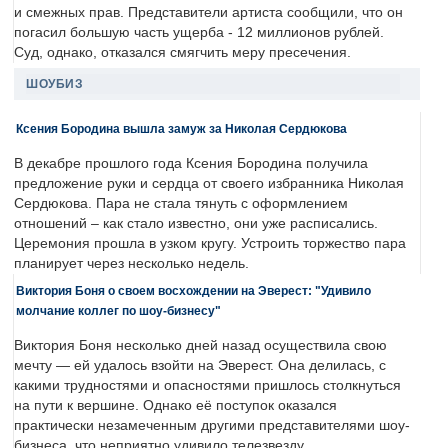
и смежных прав. Представители артиста сообщили, что он
погасил большую часть ущерба - 12 миллионов рублей.
Суд, однако, отказался смягчить меру пресечения.
ШОУБИЗ
Ксения Бородина вышла замуж за Николая Сердюкова
В декабре прошлого года Ксения Бородина получила
предложение руки и сердца от своего избранника Николая
Сердюкова. Пара не стала тянуть с оформлением
отношений – как стало известно, они уже расписались.
Церемония прошла в узком кругу. Устроить торжество пара
планирует через несколько недель.
Виктория Боня о своем восхождении на Эверест: "Удивило
молчание коллег по шоу-бизнесу"
Виктория Боня несколько дней назад осуществила свою
мечту — ей удалось взойти на Эверест. Она делилась, с
какими трудностями и опасностями пришлось столкнуться
на пути к вершине. Однако её поступок оказался
практически незамеченным другими представителями шоу-
бизнеса, что неприятно удивило телезвезду.