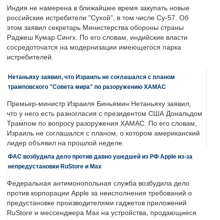
Индия не намерена в ближайшее время закупать новые
российские истребители "Сухой", в том числе Су-57. Об
этом заявил секретарь Министерства обороны страны
Раджеш Кумар Сингх. По его словам, индийские власти
сосредоточатся на модернизации имеющегося парка
истребителей.
Нетаньяху заявил, что Израиль не соглашался с планом
трамповского "Совета мира" по разоружению ХАМАС
Премьер-министр Израиля Биньямин Нетаньяху заявил,
что у него есть разногласия с президентом США Дональдом
Трампом по вопросу разоружения ХАМАС. По его словам,
Израиль не соглашался с планом, о котором американский
лидер объявил на прошлой неделе.
ФАС возбудила дело против давно ушедшей из РФ Apple из-за
непредустановки RuStore и Max
Федеральная антимонопольная служба возбудила дело
против корпорации Apple за неисполнения требований о
предустановке производителями гаджетов приложений
RuStore и мессенджера Max на устройства, продающиеся