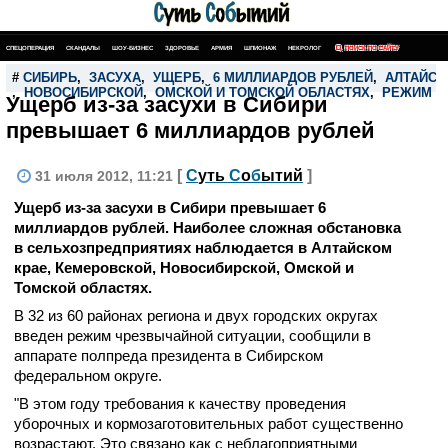
СПЕЦОПЕРАЦИЯ
СКАНДАЛЫ
ШОУ-БИЗНЕС
ЗДОРОВЬЕ
АРМИЯ
ШПИОНАЖ
НЕКРОЛОГ
ПОИСК ПО САЙТУ
#
СИБИРЬ
,
ЗАСУХА
,
УЩЕРБ
,
6 МИЛЛИАРДОВ РУБЛЕЙ
,
АЛТАЙСК
,
НОВОСИБИРСКОЙ
,
ОМСКОЙ И ТОМСКОЙ ОБЛАСТЯХ
,
РЕЖИМ Ч
Ущерб из-за засухи в Сибири
превышает 6 миллиардов рублей
[
С
уть
С
о
б
ытий
]
31 июля 2012, 11:21
Ущерб из-за засухи в Сибири превышает 6
миллиардов рублей. Наиболее сложная обстановка
в сельхозпредприятиях наблюдается в Алтайском
крае, Кемеровской, Новосибирской, Омской и
Томской областях.
В 32 из 60 районах региона и двух городских округах
введен режим чрезвычайной ситуации, сообщили в
аппарате полпреда президента в Сибирском
федеральном округе.
"В этом году требования к качеству проведения
уборочных и кормозаготовительных работ существенно
возрастают. Это связано как с неблагоприятными