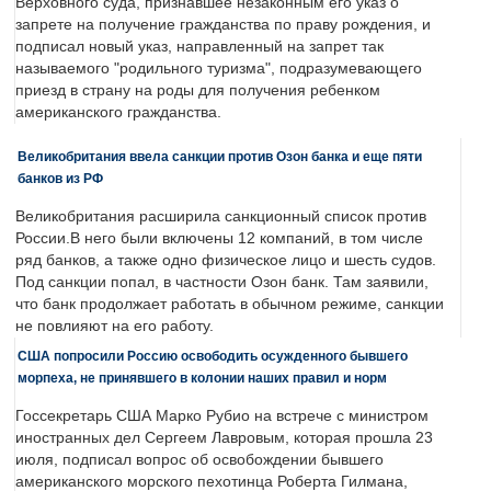
Верховного суда, признавшее незаконным его указ о
запрете на получение гражданства по праву рождения, и
подписал новый указ, направленный на запрет так
называемого "родильного туризма", подразумевающего
приезд в страну на роды для получения ребенком
американского гражданства.
Великобритания ввела санкции против Озон банка и еще пяти
банков из РФ
Великобритания расширила санкционный список против
России.В него были включены 12 компаний, в том числе
ряд банков, а также одно физическое лицо и шесть судов.
Под санкции попал, в частности Озон банк. Там заявили,
что банк продолжает работать в обычном режиме, санкции
не повлияют на его работу.
США попросили Россию освободить осужденного бывшего
морпеха, не принявшего в колонии наших правил и норм
Госсекретарь США Марко Рубио на встрече с министром
иностранных дел Сергеем Лавровым, которая прошла 23
июля, подписал вопрос об освобождении бывшего
американского морского пехотинца Роберта Гилмана,