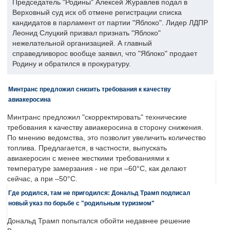
Председатель "Родины" Алексей Журавлев подал в
Верховный суд иск об отмене регистрации списка
кандидатов в парламент от партии "Яблоко". Лидер ЛДПР
Леонид Слуцкий призвал признать "Яблоко"
нежелательной организацией. А главный
справедливорос вообще заявил, что "Яблоко" продает
Родину и обратился в прокуратуру.
Минтранс предложил снизить требования к качеству
авиакеросина
Минтранс предложил "скорректировать" технические
требования к качеству авиакеросина в сторону снижения.
По мнению ведомства, это позволит увеличить количество
топлива. Предлагается, в частности, выпускать
авиакеросин с менее жесткими требованиями к
температуре замерзания - не при –60°C, как делают
сейчас, а при –50°C.
Где родился, там не пригодился: Дональд Трамп подписал
новый указ по борьбе с "родильным туризмом"
Дональд Трамп попытался обойти недавнее решение