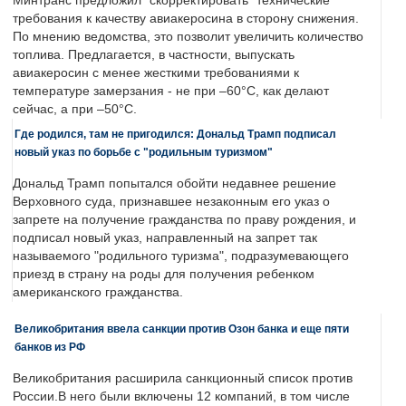
Минтранс предложил "скорректировать" технические
требования к качеству авиакеросина в сторону снижения.
По мнению ведомства, это позволит увеличить количество
топлива. Предлагается, в частности, выпускать
авиакеросин с менее жесткими требованиями к
температуре замерзания - не при –60°C, как делают
сейчас, а при –50°C.
Где родился, там не пригодился: Дональд Трамп подписал
новый указ по борьбе с "родильным туризмом"
Дональд Трамп попытался обойти недавнее решение
Верховного суда, признавшее незаконным его указ о
запрете на получение гражданства по праву рождения, и
подписал новый указ, направленный на запрет так
называемого "родильного туризма", подразумевающего
приезд в страну на роды для получения ребенком
американского гражданства.
Великобритания ввела санкции против Озон банка и еще пяти
банков из РФ
Великобритания расширила санкционный список против
России.В него были включены 12 компаний, в том числе