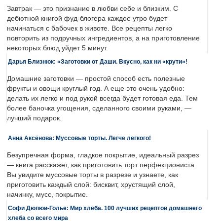
Завтрак — это признание в любви себе и близким. С
дебютной книгой фуд-блогера каждое утро будет
начинаться с бабочек в животе. Все рецепты легко
повторить из подручных ингредиентов, а на приготовление
некоторых блюд уйдет 5 минут.
Дарья Близнюк: «Заготовки от Даши. Вкусно, как ни «крути»!
Домашние заготовки — простой способ есть полезные
фрукты и овощи круглый год. А еще это очень удобно:
делать их легко и под рукой всегда будет готовая еда. Тем
более баночка угощения, сделанного своими руками, —
лучший подарок.
Анна Аксёнова: Муссовые торты. Легче легкого!
Безупречная форма, гладкое покрытие, идеальный разрез
— книга расскажет, как приготовить торт перфекциониста.
Вы увидите муссовые торты в разрезе и узнаете, как
приготовить каждый слой: бисквит, хрустящий слой,
начинку, мусс, покрытие.
Софи Дюпюи-Голье: Мир хлеба. 100 лучших рецептов домашнего
хлеба со всего мира