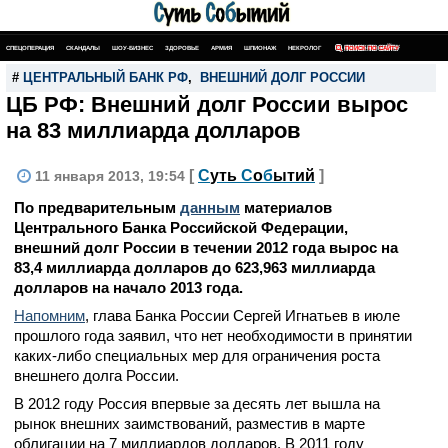
СПЕЦОПЕРАЦИЯ
СКАНДАЛЫ
ШОУ-БИЗНЕС
ЗДОРОВЬЕ
АРМИЯ
ШПИОНАЖ
НЕКРОЛОГ
ПОИСК ПО САЙТУ
#
ЦЕНТРАЛЬНЫЙ БАНК РФ
,
ВНЕШНИЙ ДОЛГ РОССИИ
ЦБ РФ: Внешний долг России вырос
на 83 миллиарда долларов
[
С
уть
С
о
б
ытий
]
11 января 2013, 19:54
По предварительным
данным
материалов
Центрального Банка Российской Федерации,
внешний долг России в течении 2012 года вырос на
83,4 миллиарда долларов до 623,963 миллиарда
долларов на начало 2013 года.
Напомним
, глава Банка России Сергей Игнатьев в июле
прошлого года заявил, что нет необходимости в принятии
каких-либо специальных мер для ограничения роста
внешнего долга России.
В 2012 году Россия впервые за десять лет вышла на
рынок внешних заимствований, разместив в марте
облигации на 7 миллиардов долларов. В 2011 году