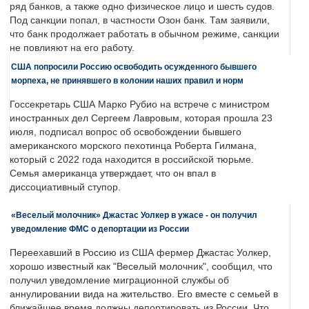
ряд банков, а также одно физическое лицо и шесть судов.
Под санкции попал, в частности Озон банк. Там заявили,
что банк продолжает работать в обычном режиме, санкции
не повлияют на его работу.
США попросили Россию освободить осужденного бывшего
морпеха, не принявшего в колонии наших правил и норм
Госсекретарь США Марко Рубио на встрече с министром
иностранных дел Сергеем Лавровым, которая прошла 23
июля, подписал вопрос об освобождении бывшего
американского морского пехотинца Роберта Гилмана,
который с 2022 года находится в российской тюрьме.
Семья американца утверждает, что он впал в
диссоциативный ступор.
«Веселый молочник» Джастас Уолкер в ужасе - он получил
уведомление ФМС о депортации из России
Переехавший в Россию из США фермер Джастас Уолкер,
хорошо известный как "Веселый молочник", сообщил, что
получил уведомление миграционной службы об
аннулировании вида на жительство. Его вместе с семьей в
ближайшее время должны депортировать из России. Что