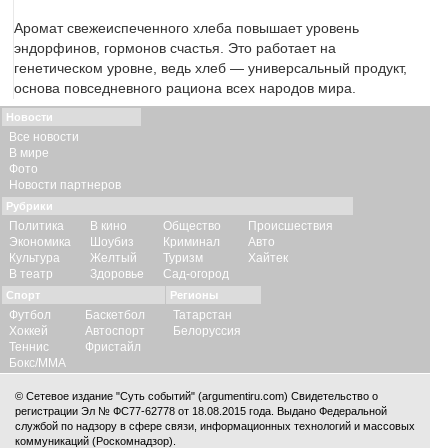
Аромат свежеиспеченного хлеба повышает уровень
эндорфинов, гормонов счастья. Это работает на
генетическом уровне, ведь хлеб — универсальный продукт,
основа повседневного рациона всех народов мира.
Новости
Все новости
В мире
Фото
Новости партнеров
Рубрики
Политика
В кино
Общество
Происшествия
Экономика
Шоубиз
Криминал
Авто
Культура
Желтый
Туризм
Хайтек
В театр
Здоровье
Сад-огород
Спорт
Регионы
Футбол
Баскетбол
Татарстан
Хоккей
Автоспорт
Белоруссия
Теннис
Фристайл
Бокс/ММА
© Сетевое издание "Суть событий" (argumentiru.com) Свидетельство о
регистрации Эл № ФС77-62778 от 18.08.2015 года. Выдано Федеральной
службой по надзору в сфере связи, информационных технологий и массовых
коммуникаций (Роскомнадзор).