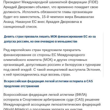
Президент Международной шахматной федерации (FIDE)
Аркадий Дворкович объявил, что временно покидает свою
должность. Исполнять обязанности главы организации
будет его заместитель, 15-й чемпион мира Вишванатан
Ананд. Накануне ЕС внес Аркадия Дворковича в
санкционный список.
Девять стран призвали лишить МОК финансирования ЕС из-за
допуска россиян, но они очевидно в меньшинстве
Ряд европейских стран предложили прекратить
финансирование со стороны ЕС Международного
олимпийского комитета (МОК) и других спортивных
организаций, допустивших россиян и белорусов к турнирам
под своей эгидой. С такой инициативой выступила Эстония,
к ней присоединились еще восемь стран.
Всероссийская федерация легкой атлетики оспорила в CAS
продление отстранения
Всероссийская федерация легкой атлетики (ВФЛА)
оспорила в Спортивном арбитражном суде (CAS) решение
Международной ассоциации легкоатлетических федераций
(World Athletics) о продлении запрета на участие