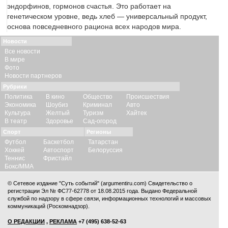
эндорфинов, гормонов счастья. Это работает на
генетическом уровне, ведь хлеб — универсальный продукт,
основа повседневного рациона всех народов мира.
Новости
Все новости
В мире
Фото
Новости партнеров
Рубрики
Политика
В кино
Общество
Происшествия
Экономика
Шоубиз
Криминал
Авто
Культура
Желтый
Туризм
Хайтек
В театр
Здоровье
Сад-огород
Спорт
Регионы
Футбол
Баскетбол
Татарстан
Хоккей
Автоспорт
Белоруссия
Теннис
Фристайл
Бокс/ММА
© Сетевое издание "Суть событий" (argumentiru.com) Свидетельство о
регистрации Эл № ФС77-62778 от 18.08.2015 года. Выдано Федеральной
службой по надзору в сфере связи, информационных технологий и массовых
коммуникаций (Роскомнадзор).
О РЕДАКЦИИ
,
РЕКЛАМА
+7 (495) 638-52-63