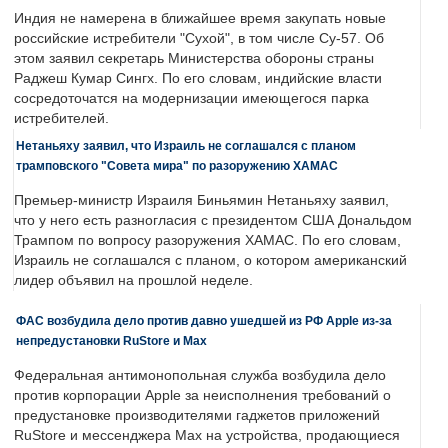
Индия не намерена в ближайшее время закупать новые
российские истребители "Сухой", в том числе Су-57. Об
этом заявил секретарь Министерства обороны страны
Раджеш Кумар Сингх. По его словам, индийские власти
сосредоточатся на модернизации имеющегося парка
истребителей.
Нетаньяху заявил, что Израиль не соглашался с планом
трамповского "Совета мира" по разоружению ХАМАС
Премьер-министр Израиля Биньямин Нетаньяху заявил,
что у него есть разногласия с президентом США Дональдом
Трампом по вопросу разоружения ХАМАС. По его словам,
Израиль не соглашался с планом, о котором американский
лидер объявил на прошлой неделе.
ФАС возбудила дело против давно ушедшей из РФ Apple из-за
непредустановки RuStore и Max
Федеральная антимонопольная служба возбудила дело
против корпорации Apple за неисполнения требований о
предустановке производителями гаджетов приложений
RuStore и мессенджера Max на устройства, продающиеся