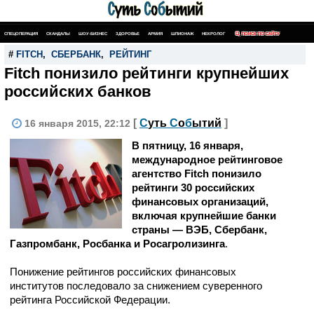
СПЕЦОПЕРАЦИЯ
СКАНДАЛЫ
ШОУ-БИЗНЕС
ЗДОРОВЬЕ
АРМИЯ
ШПИОНАЖ
НЕКРОЛОГ
ПОИСК ПО САЙТУ
#
FITCH
,
СБЕРБАНК
,
РЕЙТИНГ
Fitch понизило рейтинги крупнейших
российских банков
[
С
уть
С
о
б
ытий
]
16 января 2015, 22:12
В пятницу, 16 января,
международное рейтинговое
агентство Fitch понизило
рейтинги 30 российских
финансовых организаций,
включая крупнейшие банки
страны — ВЭБ, Сбербанк,
Газпромбанк, Росбанка и Росагролизинга
.
Понижение рейтингов российских финансовых
институтов последовало за снижением суверенного
рейтинга Российской Федерации.