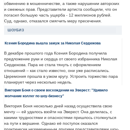
обвинению в мошенничестве, а также нарушении авторских
и смежных прав. Представители артиста сообщили, что он
погасил большую часть ущерба - 12 миллионов рублей.
Суд, однако, отказался смягчить меру пресечения.
ШОУБИЗ
Ксения Бородина вышла замуж за Николая Сердюкова
В декабре прошлого года Ксения Бородина получила
предложение руки и сердца от своего избранника Николая
Сердюкова. Пара не стала тянуть с оформлением
отношений – как стало известно, они уже расписались.
Церемония прошла в узком кругу. Устроить торжество пара
планирует через несколько недель.
Виктория Боня о своем восхождении на Эверест: "Удивило
молчание коллег по шоу-бизнесу"
Виктория Боня несколько дней назад осуществила свою
мечту — ей удалось взойти на Эверест. Она делилась, с
какими трудностями и опасностями пришлось столкнуться
на пути к вершине. Однако её поступок оказался
практически незамеченным другими представителями шоу-