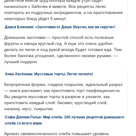
дебютной книгой фуд-блогера каждое утро будет
начинаться с бабочек в животе. Все рецепты легко
повторить из подручных ингредиентов, а на приготовление
некоторых блюд уйдет 5 минут.
Дарья Близнюк: «Заготовки от Даши. Вкусно, как ни «крути»!
Домашние заготовки — простой способ есть полезные
фрукты и овощи круглый год. А еще это очень удобно:
делать их легко и под рукой всегда будет готовая еда. Тем
более баночка угощения, сделанного своими руками, —
лучший подарок.
Анна Аксёнова: Муссовые торты. Легче легкого!
Безупречная форма, гладкое покрытие, идеальный разрез
— книга расскажет, как приготовить торт перфекциониста.
Вы увидите муссовые торты в разрезе и узнаете, как
приготовить каждый слой: бисквит, хрустящий слой,
начинку, мусс, покрытие.
Софи Дюпюи-Голье: Мир хлеба. 100 лучших рецептов домашнего
хлеба со всего мира
Аромат свежеиспеченного хлеба повышает уровень