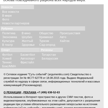
основа повседневного рациона всех народов мира.
Новости
Все новости
В мире
Фото
Новости партнеров
Рубрики
Политика
В кино
Общество
Происшествия
Экономика
Шоубиз
Криминал
Авто
Культура
Желтый
Туризм
Хайтек
В театр
Здоровье
Сад-огород
Спорт
Регионы
Футбол
Баскетбол
Татарстан
Хоккей
Автоспорт
Белоруссия
Теннис
Фристайл
Бокс/ММА
© Сетевое издание "Суть событий" (argumentiru.com) Свидетельство о
регистрации Эл № ФС77-62778 от 18.08.2015 года. Выдано Федеральной
службой по надзору в сфере связи, информационных технологий и массовых
коммуникаций (Роскомнадзор).
О РЕДАКЦИИ
,
РЕКЛАМА
+7 (495) 638-52-63
Использование в Интернет-пространстве и других СМИ текстов, фото и
видеоматериалов, опубликованных на этом сайте, допускается с
разрешения
редакции
при условии обязательного размещения гиперссылки на источник
публикации («Суть событий» - argumentiru.com), точного воспроизведения