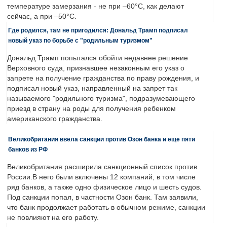
температуре замерзания - не при –60°C, как делают
сейчас, а при –50°C.
Где родился, там не пригодился: Дональд Трамп подписал
новый указ по борьбе с "родильным туризмом"
Дональд Трамп попытался обойти недавнее решение
Верховного суда, признавшее незаконным его указ о
запрете на получение гражданства по праву рождения, и
подписал новый указ, направленный на запрет так
называемого "родильного туризма", подразумевающего
приезд в страну на роды для получения ребенком
американского гражданства.
Великобритания ввела санкции против Озон банка и еще пяти
банков из РФ
Великобритания расширила санкционный список против
России.В него были включены 12 компаний, в том числе
ряд банков, а также одно физическое лицо и шесть судов.
Под санкции попал, в частности Озон банк. Там заявили,
что банк продолжает работать в обычном режиме, санкции
не повлияют на его работу.