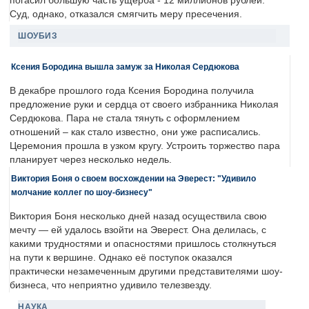
погасил большую часть ущерба - 12 миллионов рублей.
Суд, однако, отказался смягчить меру пресечения.
ШОУБИЗ
Ксения Бородина вышла замуж за Николая Сердюкова
В декабре прошлого года Ксения Бородина получила
предложение руки и сердца от своего избранника Николая
Сердюкова. Пара не стала тянуть с оформлением
отношений – как стало известно, они уже расписались.
Церемония прошла в узком кругу. Устроить торжество пара
планирует через несколько недель.
Виктория Боня о своем восхождении на Эверест: "Удивило
молчание коллег по шоу-бизнесу"
Виктория Боня несколько дней назад осуществила свою
мечту — ей удалось взойти на Эверест. Она делилась, с
какими трудностями и опасностями пришлось столкнуться
на пути к вершине. Однако её поступок оказался
практически незамеченным другими представителями шоу-
бизнеса, что неприятно удивило телезвезду.
НАУКА