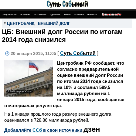
СПЕЦОПЕРАЦИЯ
СКАНДАЛЫ
ШОУ-БИЗНЕС
ЗДОРОВЬЕ
АРМИЯ
ШПИОНАЖ
НЕКРОЛОГ
ПОИСК ПО САЙТУ
#
ЦЕНТРОБАНК
,
ВНЕШНИЙ ДОЛГ
ЦБ: Внешний долг России по итогам
2014 года снизился
[
С
уть
С
о
б
ытий
]
20 января 2015, 11:05
Центробанк РФ сообщает, что
согласно предварительной
оценке внешний долг России
по итогам 2014 года снизился
на 18% и составил 599,5
globallookpress.com
миллиарда рублей на 1
января 2015 года, сообщается
в материалах регулятора.
На 1 января прошлого года размер внешнего долга
оценивался в 728,86 миллиарда рублей.
дзен
Добавляйте
CСб
в свои источники