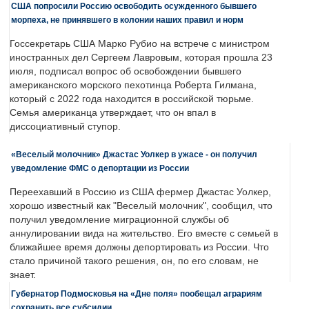
США попросили Россию освободить осужденного бывшего
морпеха, не принявшего в колонии наших правил и норм
Госсекретарь США Марко Рубио на встрече с министром
иностранных дел Сергеем Лавровым, которая прошла 23
июля, подписал вопрос об освобождении бывшего
американского морского пехотинца Роберта Гилмана,
который с 2022 года находится в российской тюрьме.
Семья американца утверждает, что он впал в
диссоциативный ступор.
«Веселый молочник» Джастас Уолкер в ужасе - он получил
уведомление ФМС о депортации из России
Переехавший в Россию из США фермер Джастас Уолкер,
хорошо известный как "Веселый молочник", сообщил, что
получил уведомление миграционной службы об
аннулировании вида на жительство. Его вместе с семьей в
ближайшее время должны депортировать из России. Что
стало причиной такого решения, он, по его словам, не
знает.
Губернатор Подмосковья на «Дне поля» пообещал аграриям
сохранить все субсидии