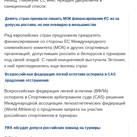
Ананд. Накануне ЕС внес Аркадия Дворковича в
санкционный список.
Девять стран призвали лишить МОК финансирования ЕС из-за
допуска россиян, но они очевидно в меньшинстве
Ряд европейских стран предложили прекратить
финансирование со стороны ЕС Международного
олимпийского комитета (МОК) и других спортивных
организаций, допустивших россиян и белорусов к турнирам
под своей эгидой. С такой инициативой выступила Эстония,
к ней присоединились еще восемь стран.
Всероссийская федерация легкой атлетики оспорила в CAS
продление отстранения
Всероссийская федерация легкой атлетики (ВФЛА)
оспорила в Спортивном арбитражном суде (CAS) решение
Международной ассоциации легкоатлетических федераций
(World Athletics) о продлении запрета на участие
российских спортсменов в турнирах.
FIFA обсудит допуск российских команд на турниры