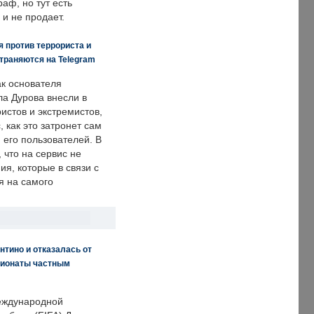
аф, но тут есть
 и не продает.
 против террориста и
траняются на Telegram
ак основателя
ла Дурова внесли в
истов и экстремистов,
, как это затронет сам
 его пользователей. В
что на сервис не
я, которые в связи с
я на самого
нтино и отказалась от
пионаты частным
еждународной