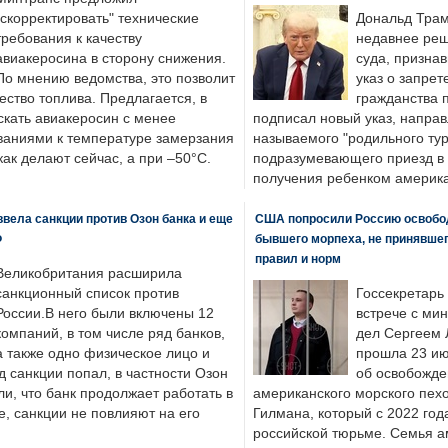
"скорректировать" технические
Дональд Трам
требования к качеству
недавнее реш
авиакеросина в сторону снижения.
суда, призна
По мнению ведомства, это позволит
указ о запрет
ество топлива. Предлагается, в
гражданства 
скать авиакеросин с менее
подписал новый указ, направ
ваниями к температуре замерзания
называемого "родильного тур
 как делают сейчас, а при –50°C.
подразумевающего приезд в 
получения ребенком америка
вела санкции против Озон банка и еще
США попросили Россию освобо
Ф
бывшего морпеха, не принявшег
правил и норм
Великобритания расширила
санкционный список против
Госсекретарь
России.В него были включены 12
встрече с ми
компаний, в том числе ряд банков,
дел Сергеем 
а также одно физическое лицо и
прошла 23 ию
д санкции попал, в частности Озон
об освобожде
ли, что банк продолжает работать в
американского морского пех
, санкции не повлияют на его
Гилмана, который с 2022 год
российской тюрьме. Семья 