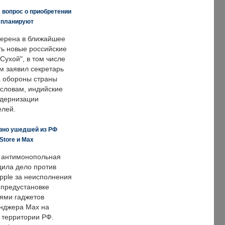
 вопрос о приобретении
е планируют
ерена в ближайшее
ть новые российские
Сухой", в том числе
м заявил секретарь
 обороны страны
 словам, индийские
одернизации
елей.
вно ушедшей из РФ
Store и Max
 антимонопольная
дила дело против
pple за неисполнения
 предустановке
ями гаджетов
енджера Max на
 территории РФ.