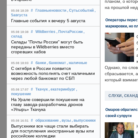
планом, о кото
на прошлой нед
#
Главныеновости
, Сутьсобытий
,
05.08 18:39
5августа
Операторы перест
Главные события к вечеру 5 августа
маркировки, но п
#
Wildberries
, ПочтаРоссии
,
05.08 18:38
склад
Склады "Почты России" могут быть
переданы в Wildberries вместо
сгоревших хабов
#
банки
, банкомат
, наличные
05.08 18:03
Однако, по слов
С октября в России появится
возможность пополнять счет наличными
сбрасывается, а
через любой банкомат по СБП
который взимает
#
Ткачук
, екатеринбург
,
05.08 17:07
покушение
СЛУХИ, СКАН
На Урале совершили покушение на
главу завода-разработчика дронов
«Упырь» Ткачука
Омаров обратилс
своей супруги
#
образование
, вузы
, выпускники
05.08 16:51
Выпускники все чаще стали выбирать
для поступления иностранные вузы или
российские колледжи