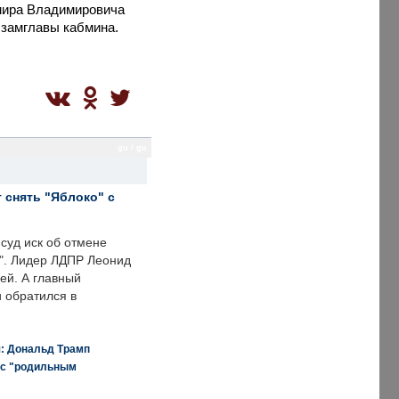
имира Владимировича
л замглавы кабмина.
gu / gu
 снять "Яблоко" с
суд иск об отмене
о". Лидер ЛДПР Леонид
ей. А главный
и обратился в
я: Дональд Трамп
 с "родильным