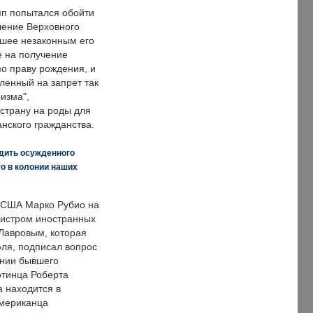
п попытался обойти
ение Верховного
вшее незаконным его
е на получение
по праву рождения, и
ленный на запрет так
изма",
страну на роды для
нского гражданства.
дить осужденного
о в колонии наших
 США Марко Рубио на
нистром иностранных
Лавровым, которая
ля, подписал вопрос
нии бывшего
отинца Роберта
а находится в
американца