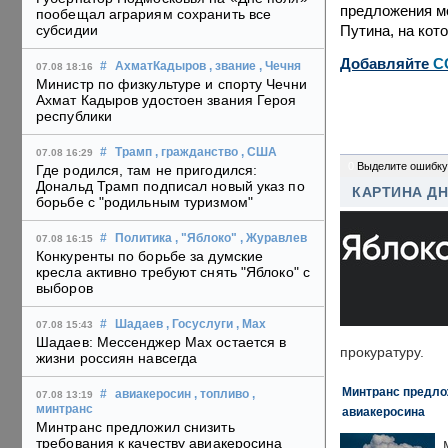
предложения мо
пообещал аграриям сохранить все
Путина, на кот
субсидии
Добавляйте
C
#
АхматКадыров
, звание
, Чечня
07.08 18:16
Министр по физкультуре и спорту Чечни
Ахмат Кадыров удостоен звания Героя
республики
#
Трамп
, гражданство
, США
07.08 16:29
0
Выделите ошибку
Где родился, там не пригодился:
Дональд Трамп подписал новый указ по
КАРТИНА Д
борьбе с "родильным туризмом"
#
Политика
, "Яблоко"
, Журавлев
07.08 16:15
Конкуренты по борьбе за думские
кресла активно требуют снять "Яблоко" с
выборов
#
Шадаев
, Госуслуги
, Max
07.08 15:43
Шадаев: Мессенджер Max остается в
прокуратуру.
жизни россиян навсегда
Минтранс предлож
#
авиакеросин
, топливо
,
07.08 13:19
минтранс
авиакеросина
Минтранс предложил снизить
требования к качеству авиакеросина