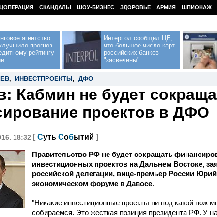
ЦОПЕРАЦИЯ
СКАНДАЛЫ
ШОУ-БИЗНЕС
ЗДОРОВЬЕ
АРМИЯ
ШПИОНАЖ
У
нговое агентство
Интерпол сообщил ЦБ,
улучшило прогноз
что большое число карт
едитному рейтингу
российских банков
ии
"засвечены"
НЕВ
,
ИНВЕСТПРОЕКТЫ
,
ДФО
в: Кабмин не будет сокраща
ирование проектов в ДФО
[
С
уть
С
о
б
ытий
]
016, 18:32
Правительство РФ не будет сокращать финансиро
инвестиционных проектов на Дальнем Востоке, за
российской делегации, вице-премьер России Юрий
экономическом форуме в Давосе
.
"Никакие инвестиционные проекты ни под какой нож м
собираемся. Это жесткая позиция президента РФ. У н