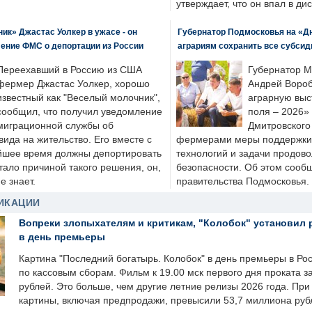
утверждает, что он впал в ди
к» Джастас Уолкер в ужасе - он
Губернатор Подмосковья на «Д
ение ФМС о депортации из России
аграриям сохранить все субсид
Переехавший в Россию из США
Губернатор М
фермер Джастас Уолкер, хорошо
Андрей Вороб
известный как "Веселый молочник",
аграрную выс
сообщил, что получил уведомление
поля – 2026»
миграционной службы об
Дмитровского 
ида на жительство. Его вместе с
фермерами меры поддержки
йшее время должны депортировать
технологий и задачи продов
стало причиной такого решения, он,
безопасности. Об этом сооб
е знает.
правительства Подмосковья.
ИКАЦИИ
Вопреки злопыхателям и критикам, "Колобок" установил 
в день премьеры
Картина "Последний богатырь. Колобок" в день премьеры в Ро
по кассовым сборам. Фильм к 19.00 мск первого дня проката 
рублей. Это больше, чем другие летние релизы 2026 года. Пр
картины, включая предпродажи, превысили 53,7 миллиона руб