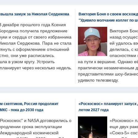
 вышла замуж за Николая Сердюкова
Виктория Боня о своем восхожд
"Удивило молчание коллег по ш
В декабре прошлого года Ксения
Бородина получила предложение
Виктория Бон
руки и сердца от своего избранника
назад осущес
Николая Сердюкова. Пара не стала
ей удалось вз
тянуть с оформлением отношений
делилась, с к
естно, они уже расписались.
опасностями 
а в узком кругу. Устроить
на пути к вершине. Однако е
планирует через несколько недель.
практически незамеченным 
представителями шоу-бизнес
удивило телезвезду.
м скептиков, Россия продолжит
«Роскосмос» планирует запуск 
МКС - пока до 2030 года
летом 2027 года
"Роскосмос" и NASA договорились о
«Роскомос» пл
продлении срока эксплуатации
еще двух рак
Международной космической
«Союз-5» сос