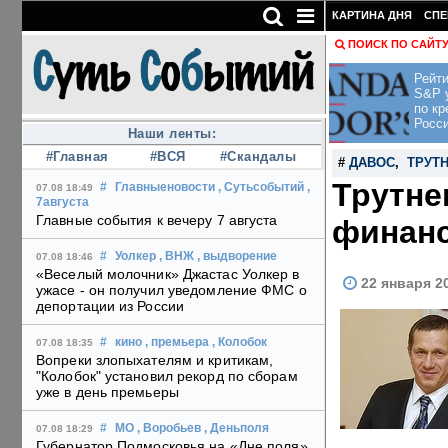
КАРТИНА ДНЯ
СПЕ
ПОИСК ПО САЙТ
Рейти
S&P 
по кр
Росс
Наши ленты:
#Главная
#ВСЯ
#Скандалы
#
ДАВОС
,
ТРУТ
Трутне
#
Главныеновости
, Сутьсобытий
,
07.08 18:49
7августа
Главные события к вечеру 7 августа
финанс
#
Уолкер
, ВНЖ
, выдворение
07.08 18:46
«Веселый молочник» Джастас Уолкер в
22 января 2
ужасе - он получил уведомление ФМС о
депортации из России
#
кино
, премьера
, Колобок
07.08 18:35
Вопреки злопыхателям и критикам,
"Колобок" установил рекорд по сборам
уже в день премьеры
#
МО
, Воробьев
, Деньполя
07.08 18:29
Губернатор Подмосковья на «Дне поля»