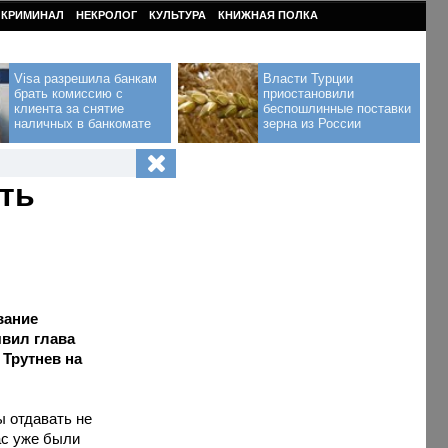
КРИМИНАЛ
НЕКРОЛОГ
КУЛЬТУРА
КНИЖНАЯ ПОЛКА
Visa разрешила банкам
Власти Турции
брать комиссию с
приостановили
клиента за снятие
беспошлинные поставки
наличных в банкомате
зерна из России
ть
вание
явил глава
 Трутнев на
ы отдавать не
ас уже были