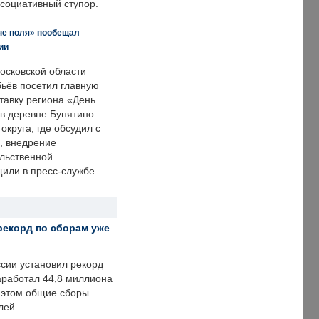
ссоциативный ступор.
не поля» пообещал
ии
осковской области
ьёв посетил главную
тавку региона «День
 в деревне Бунятино
округа, где обсудил с
, внедрение
ольственной
щили в пресс-службе
рекорд по сборам уже
ссии установил рекорд
заработал 44,8 миллиона
и этом общие сборы
лей.