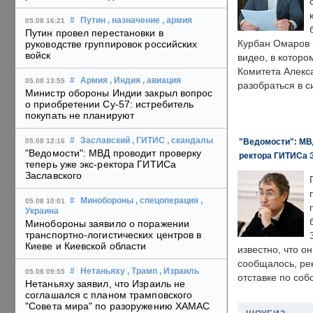
#
Путин
, назначение
, армия
05.08 16:21
Путин провел перестановки в
Курбан Омаров в
руководстве группировок российских
войск
видео, в которо
Комитета Алекс
#
Армия
, Индия
, авиация
05.08 13:55
разобраться в с
Министр обороны Индии закрыл вопрос
о приобретении Су-57: истребитель
покупать не планируют
#
Заславский
, ГИТИС
, скандалы
"Ведомости": МВД
05.08 12:16
"Ведомости": МВД проводит проверку
ректора ГИТИСа 
теперь уже экс-ректора ГИТИСа
Заславского
#
Минобороны
, спецоперация
,
05.08 10:01
Украина
Минобороны заявило о поражении
транспортно-логистических центров в
Киеве и Киевской области
известно, что о
сообщалось, ре
#
Нетаньяху
, Трамп
, Израиль
05.08 09:55
отставке по со
Нетаньяху заявил, что Израиль не
соглашался с планом трамповского
"Совета мира" по разоружению ХАМАС