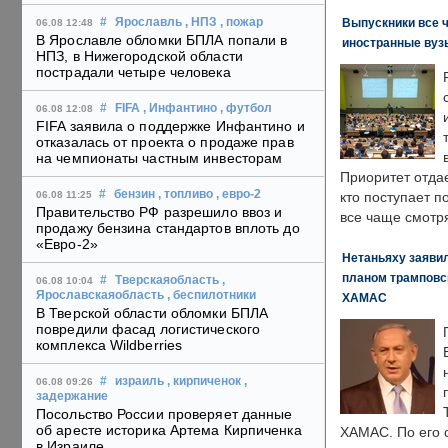
Выпускники все 
#
Ярославль
, НПЗ
, пожар
06.08 12:48
В Ярославле обломки БПЛА попали в
иностранные вуз
НПЗ, в Нижегородской области
пострадали четыре человека
#
FIFA
, Инфантино
, футбол
06.08 12:08
FIFA заявила о поддержке Инфантино и
отказалась от проекта о продаже прав
на чемпионаты частным инвесторам
Приоритет отда
#
бензин
, топливо
, евро-2
06.08 11:25
кто поступает п
Правительство РФ разрешило ввоз и
все чаще смотря
продажу бензина стандартов вплоть до
«Евро-2»
Нетаньяху заявил
планом трамповс
#
Тверскаяобласть
,
06.08 10:04
Ярославскаяобласть
, беспилотники
ХАМАС
В Тверской области обломки БПЛА
повредили фасад логистического
комплекса Wildberries
#
израиль
, кирпиченок
,
06.08 09:26
задержание
Посольство России проверяет данные
об аресте историка Артема Кирпиченка
ХАМАС. По его 
в Израиле