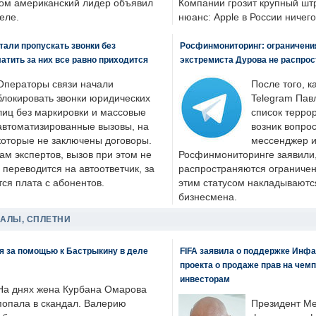
ром американский лидер объявил
Компании грозит крупный штр
еле.
нюанс: Apple в России ничего
али пропускать звонки без
Росфинмониторинг: ограничения
латить за них все равно приходится
экстремиста Дурова не распрос
Операторы связи начали
После того, к
блокировать звонки юридических
Telegram Пав
лиц без маркировки и массовые
список террор
автоматизированные вызовы, на
возник вопрос
которые не заключены договоры.
мессенджер и
ам экспертов, вызов при этом не
Росфинмониторинге заявили, 
 переводится на автоответчик, за
распространяются ограничени
ся плата с абонентов.
этим статусом накладываютс
бизнесмена.
ДАЛЫ, СПЛЕТНИ
я за помощью к Бастрыкину в деле
FIFA заявила о поддержке Инфа
проекта о продаже прав на чем
инвесторам
На днях жена Курбана Омарова
попала в скандал. Валерию
Президент М