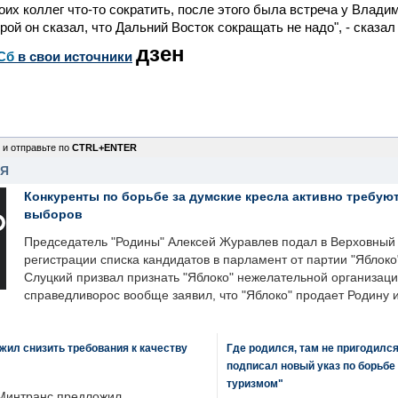
их коллег что-то сократить, после этого была встреча у Влад
орой он сказал, что Дальний Восток сокращать не надо", - сказа
дзен
Сб
в свои источники
 и отправьте по
CTRL+ENTER
НЯ
Конкуренты по борьбе за думские кресла активно требуют
выборов
Председатель "Родины" Алексей Журавлев подал в Верховный 
регистрации списка кандидатов в парламент от партии "Яблок
Слуцкий призвал признать "Яблоко" нежелательной организаци
справедливорос вообще заявил, что "Яблоко" продает Родину 
ил снизить требования к качеству
Где родился, там не пригодилс
подписал новый указ по борьбе
туризмом"
Минтранс предложил