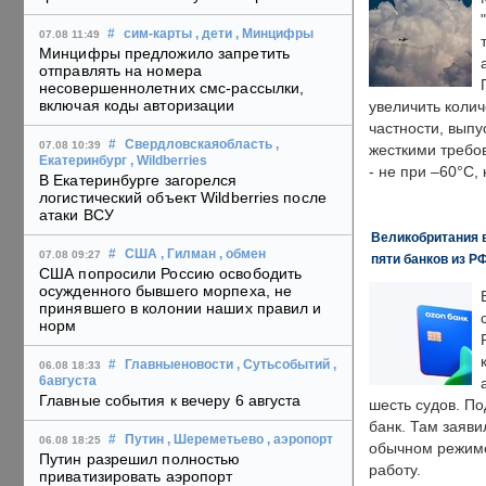
#
сим-карты
, дети
, Минцифры
07.08 11:49
Минцифры предложило запретить
отправлять на номера
несовершеннолетних смс-рассылки,
включая коды авторизации
увеличить колич
частности, выпу
#
Свердловскаяобласть
,
07.08 10:39
жесткими требо
Екатеринбург
, Wildberries
- не при –60°C,
В Екатеринбурге загорелся
логистический объект Wildberries после
атаки ВСУ
Великобритания в
#
США
, Гилман
, обмен
07.08 09:27
пяти банков из Р
США попросили Россию освободить
осужденного бывшего морпеха, не
принявшего в колонии наших правил и
норм
#
Главныеновости
, Сутьсобытий
,
06.08 18:33
6августа
Главные события к вечеру 6 августа
шесть судов. По
банк. Там заяви
#
Путин
, Шереметьево
, аэропорт
06.08 18:25
обычном режиме
Путин разрешил полностью
работу.
приватизировать аэропорт