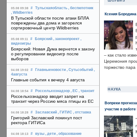
ШОУБИЗ
#
Тульскаяобласть
, беспилотник
05.08 09:38
, Wildberries
Ксения Бородина
В Тульской области после атаки БПЛА
повреждены два дома и загорелся
сортировочный центр Wildberries
#
Боярский
, законопроект
,
05.08 09:11
видеоигры
Боярский: Новая Дума вернется к закону
о регулировании видеоигр после
– как стало изв
выборов
Церемония прошл
торжество пара 
#
Главныеновости
, Сутьсобытий
,
04.08 19:02
4августа
Главные события к вечеру 4 августа
НАУКА
#
Россельхознадзор
, ЕС
, транзит
04.08 18:54
Россельхознадзор вводит запрет на
транзит через Россию мяса птицы из ЕС
Вопреки прогноза
участие в работе 
#
Заславский
, ГИТИС
, отставка
04.08 18:28
Григорий Заславский покинул пост
ректора ГИТИСа
#
вузы
, дети
, образование
04.08 18:13