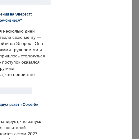
ении на Эверест:
оу-бизнесу"
я несколько дней
твила свою мечту —
ойти на Эверест. Она
акими трудностями и
пришлось столкнуться
ё поступок оказался
другими
а, что неприятно
двух ракет «Союз-5»
анирует, что запуск
ет-носителей
тоится летом 2027