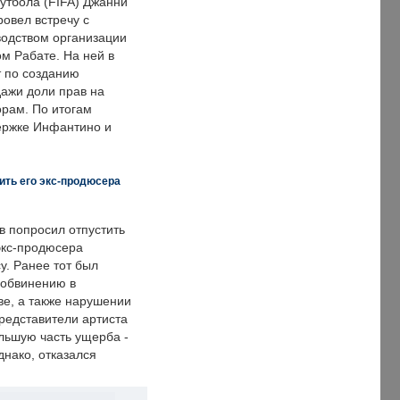
тбола (FIFA) Джанни
овел встречу с
одством организации
м Рабате. На ней в
т по созданию
дажи доли прав на
рам. По итогам
держке Инфантино и
ить его экс-продюсера
в попросил отпустить
экс-продюсера
у. Ранее тот был
 обвинению в
е, а также нарушении
редставители артиста
льшую часть ущерба -
днако, отказался