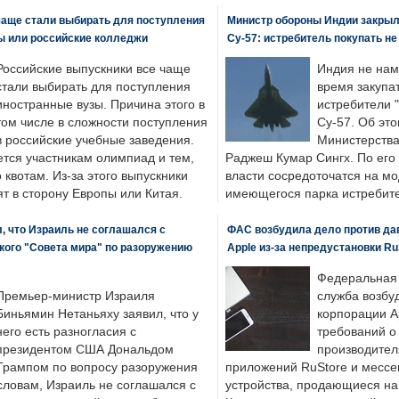
чаще стали выбирать для поступления
Министр обороны Индии закрыл
ы или российские колледжи
Су-57: истребитель покупать н
Российские выпускники все чаще
Индия не нам
стали выбирать для поступления
время закупа
иностранные вузы. Причина этого в
истребители "
том числе в сложности поступления
Су-57. Об это
в российские учебные заведения.
Министерства
ется участникам олимпиад и тем,
Раджеш Кумар Сингх. По его
о квотам. Из-за этого выпускники
власти сосредоточатся на м
т в сторону Европы или Китая.
имеющегося парка истребит
, что Израиль не соглашался с
ФАС возбудила дело против да
кого "Совета мира" по разоружению
Apple из-за непредустановки Ru
Федеральная
Премьер-министр Израиля
служба возбу
Биньямин Нетаньяху заявил, что у
корпорации A
него есть разногласия с
требований о
президентом США Дональдом
производител
Трампом по вопросу разоружения
приложений RuStore и месс
словам, Израиль не соглашался с
устройства, продающиеся на