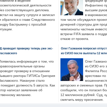
обвинили в ведении
федерации фу
косметологической деятельности
Инфантино пр
без соответствующего диплома.
высшим руков
стал на защиту супруги и записал
в марокканско
м обратился к главе Следственного
том числе обсуждался проек
андру Бастрыкину с просьбой
дочерней структуры для про
итуации.
чемпионаты частным инвесто
встречи FIFA заявила о под
отказе от проекта.
 проводит проверку теперь уже экс-
Олег Газманов попросил отпуст
Заславского
из СИЗО после выплаты 12 млн
Появилась информация о том, что
Олег Газмано
правоохранительные органы
из СИЗО его 
проводят проверку в отношении
Филиппа Росс
бывшего ректора ГИТИСа Григория
арестован по
Заславского. Накануне стало
мошенничеств
н покидает должность 5 августа. Как
авторских и смежных прав. П
ктор написал заявление об
сообщили, что он погасил бо
бственному желанию.
12 миллионов рублей. Суд, о
смягчить меру пресечения.