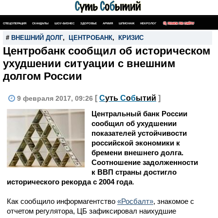
СПЕЦОПЕРАЦИЯ
СКАНДАЛЫ
ШОУ-БИЗНЕС
ЗДОРОВЬЕ
АРМИЯ
ШПИОНАЖ
НЕКРОЛОГ
ПОИСК ПО САЙТУ
#
ВНЕШНИЙ ДОЛГ
,
ЦЕНТРОБАНК
,
КРИЗИС
Центробанк сообщил об историческом
ухудшении ситуации с внешним
долгом России
[
С
уть
С
о
б
ытий
]
9 февраля 2017, 09:26
Центральный банк России
сообщил об ухудшении
показателей устойчивости
российской экономики к
бремени внешнего долга.
Соотношение задолженности
к ВВП страны достигло
исторического рекорда с 2004 года
.
Как сообщило информагентство
«Росбалт»
, знакомое с
отчетом регулятора, ЦБ зафиксировал наихудшие