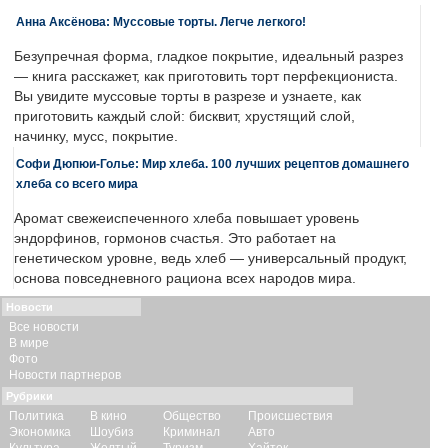
Анна Аксёнова: Муссовые торты. Легче легкого!
Безупречная форма, гладкое покрытие, идеальный разрез
— книга расскажет, как приготовить торт перфекциониста.
Вы увидите муссовые торты в разрезе и узнаете, как
приготовить каждый слой: бисквит, хрустящий слой,
начинку, мусс, покрытие.
Софи Дюпюи-Голье: Мир хлеба. 100 лучших рецептов домашнего
хлеба со всего мира
Аромат свежеиспеченного хлеба повышает уровень
эндорфинов, гормонов счастья. Это работает на
генетическом уровне, ведь хлеб — универсальный продукт,
основа повседневного рациона всех народов мира.
Новости
Все новости
В мире
Фото
Новости партнеров
Рубрики
Политика
В кино
Общество
Происшествия
Экономика
Шоубиз
Криминал
Авто