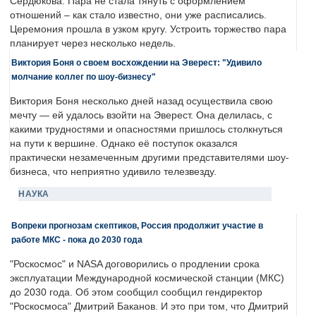
Сердюкова. Пара не стала тянуть с оформлением
отношений – как стало известно, они уже расписались.
Церемония прошла в узком кругу. Устроить торжество пара
планирует через несколько недель.
Виктория Боня о своем восхождении на Эверест: "Удивило
молчание коллег по шоу-бизнесу"
Виктория Боня несколько дней назад осуществила свою
мечту — ей удалось взойти на Эверест. Она делилась, с
какими трудностями и опасностями пришлось столкнуться
на пути к вершине. Однако её поступок оказался
практически незамеченным другими представителями шоу-
бизнеса, что неприятно удивило телезвезду.
НАУКА
Вопреки прогнозам скептиков, Россия продолжит участие в
работе МКС - пока до 2030 года
"Роскосмос" и NASA договорились о продлении срока
эксплуатации Международной космической станции (МКС)
до 2030 года. Об этом сообщил сообщил гендиректор
"Роскосмоса" Дмитрий Баканов. И это при том, что Дмитрий