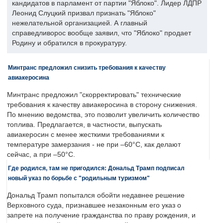
кандидатов в парламент от партии "Яблоко". Лидер ЛДПР
Леонид Слуцкий призвал признать "Яблоко"
нежелательной организацией. А главный
справедливорос вообще заявил, что "Яблоко" продает
Родину и обратился в прокуратуру.
Минтранс предложил снизить требования к качеству
авиакеросина
Минтранс предложил "скорректировать" технические
требования к качеству авиакеросина в сторону снижения.
По мнению ведомства, это позволит увеличить количество
топлива. Предлагается, в частности, выпускать
авиакеросин с менее жесткими требованиями к
температуре замерзания - не при –60°C, как делают
сейчас, а при –50°C.
Где родился, там не пригодился: Дональд Трамп подписал
новый указ по борьбе с "родильным туризмом"
Дональд Трамп попытался обойти недавнее решение
Верховного суда, признавшее незаконным его указ о
запрете на получение гражданства по праву рождения, и