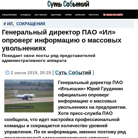
СПЕЦОПЕРАЦИЯ
СКАНДАЛЫ
ШОУ-БИЗНЕС
ЗДОРОВЬЕ
АРМИЯ
ШПИОНАЖ
НЕКРОЛОГ
ПОИСК ПО САЙТУ
#
ИЛ
,
СОКРАЩЕНИЯ
Генеральный директор ПАО «Ил»
опроверг информацию о массовых
увольнениях
Покидает свои посты ряд представителей
административного аппарата
[
С
уть
С
о
б
ытий
]
2 июля 2019, 20:29
Генеральный директор ПАО
«Ильюшин» Юрий Грудинин
официально опроверг
информацию о массовых
увольнениях на предприятии.
globallookpress.com
Хотя пресс-служба ПАО
сообщила, что идет настройка профессиональной
команды и сокращается количество уровней
управления. По ее информации, именно поэтому ряд
представителей административного аппарата