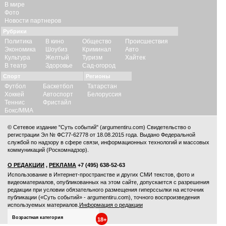
В мире
Фото
Новости партнеров
Рубрики
Политика
В кино
Общество
Происшествия
Экономика
Шоубиз
Криминал
Авто
Культура
Желтый
Туризм
Хайтек
В театр
Здоровье
Сад-огород
Спорт
Регионы
Футбол
Баскетбол
Татарстан
Хоккей
Автоспорт
Белоруссия
Теннис
Фристайл
Бокс/ММА
© Сетевое издание "Суть событий" (argumentiru.com) Свидетельство о
регистрации Эл № ФС77-62778 от 18.08.2015 года. Выдано Федеральной
службой по надзору в сфере связи, информационных технологий и массовых
коммуникаций (Роскомнадзор).
О РЕДАКЦИИ
,
РЕКЛАМА
+7 (495) 638-52-63
Использование в Интернет-пространстве и других СМИ текстов, фото и
видеоматериалов, опубликованных на этом сайте, допускается с
разрешения
редакции
при условии обязательного размещения гиперссылки на источник
публикации («Суть событий» - argumentiru.com), точного воспроизведения
используемых материалов.
Информация о редакции
Возрастная категория
18+