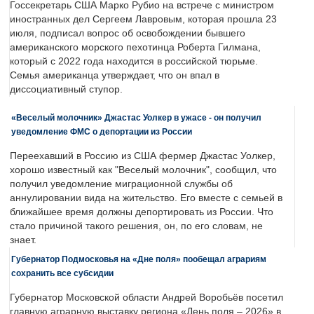
Госсекретарь США Марко Рубио на встрече с министром
иностранных дел Сергеем Лавровым, которая прошла 23
июля, подписал вопрос об освобождении бывшего
американского морского пехотинца Роберта Гилмана,
который с 2022 года находится в российской тюрьме.
Семья американца утверждает, что он впал в
диссоциативный ступор.
«Веселый молочник» Джастас Уолкер в ужасе - он получил
уведомление ФМС о депортации из России
Переехавший в Россию из США фермер Джастас Уолкер,
хорошо известный как "Веселый молочник", сообщил, что
получил уведомление миграционной службы об
аннулировании вида на жительство. Его вместе с семьей в
ближайшее время должны депортировать из России. Что
стало причиной такого решения, он, по его словам, не
знает.
Губернатор Подмосковья на «Дне поля» пообещал аграриям
сохранить все субсидии
Губернатор Московской области Андрей Воробьёв посетил
главную аграрную выставку региона «День поля – 2026» в