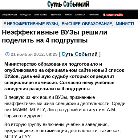
СПЕЦОПЕРАЦИЯ
СКАНДАЛЫ
ШОУ-БИЗНЕС
ЗДОРОВЬЕ
АРМИЯ
ШПИОНАЖ
НЕКРОЛОГ
ПОИСК ПО САЙТУ
#
НЕЭФФЕКТИВНЫЕ ВУЗЫ
,
ВЫСШЕЕ ОБРАЗОВАНИЕ
,
МИНИСТЕР
Неэффективные ВУЗы решили
поделить на 4 подгруппы
[
С
уть
С
о
б
ытий
]
21 ноября 2012, 08:29
Министерство образования подготовило и
опубликовало на официальном сайте новый список
ВУЗов, дальнейшую судьбу которых определит
специальная комиссия. Согласно нему учебные
заведения разделили на 4 подгруппы.
В первую из них вошли ВУЗы, признанные
неэффективными из-за специфики деятельности. Среди
них МАМИ, МГУТУ, Литературный институт им. А.М.
Горького и другие.
Во вторую группу включены учебные заведения,
нуждающиеся в оптимизации деятельности, такие как:
МПГУ и ГУУ.