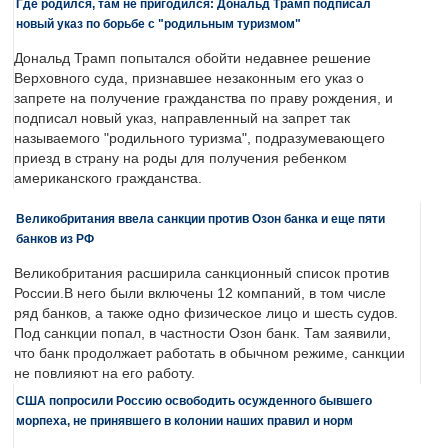
Где родился, там не пригодился: Дональд Трамп подписал
новый указ по борьбе с "родильным туризмом"
Дональд Трамп попытался обойти недавнее решение
Верховного суда, признавшее незаконным его указ о
запрете на получение гражданства по праву рождения, и
подписал новый указ, направленный на запрет так
называемого "родильного туризма", подразумевающего
приезд в страну на роды для получения ребенком
американского гражданства.
Великобритания ввела санкции против Озон банка и еще пяти
банков из РФ
Великобритания расширила санкционный список против
России.В него были включены 12 компаний, в том числе
ряд банков, а также одно физическое лицо и шесть судов.
Под санкции попал, в частности Озон банк. Там заявили,
что банк продолжает работать в обычном режиме, санкции
не повлияют на его работу.
США попросили Россию освободить осужденного бывшего
морпеха, не принявшего в колонии наших правил и норм