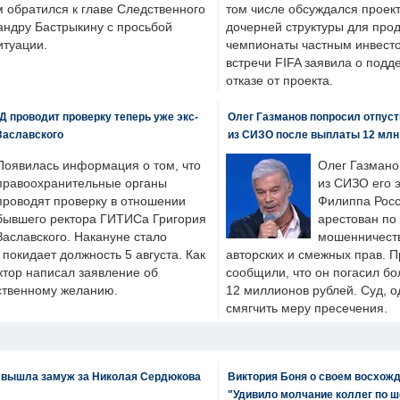
м обратился к главе Следственного
том числе обсуждался проек
андру Бастрыкину с просьбой
дочерней структуры для про
итуации.
чемпионаты частным инвесто
встречи FIFA заявила о под
отказе от проекта.
 проводит проверку теперь уже экс-
Олег Газманов попросил отпуст
Заславского
из СИЗО после выплаты 12 млн
Появилась информация о том, что
Олег Газмано
правоохранительные органы
из СИЗО его 
проводят проверку в отношении
Филиппа Росс
бывшего ректора ГИТИСа Григория
арестован по
Заславского. Накануне стало
мошенничеств
н покидает должность 5 августа. Как
авторских и смежных прав. П
ктор написал заявление об
сообщили, что он погасил бо
бственному желанию.
12 миллионов рублей. Суд, о
смягчить меру пресечения.
 вышла замуж за Николая Сердюкова
Виктория Боня о своем восхожд
"Удивило молчание коллег по ш