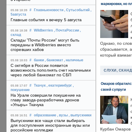
маркировки, но п
#
Главныеновости
, Сутьсобытий
,
05.08 18:39
5августа
Главные события к вечеру 5 августа
#
Wildberries
, ПочтаРоссии
,
05.08 18:38
склад
Склады "Почты России" могут быть
Однако, по слов
переданы в Wildberries вместо
сбрасывается, а
сгоревших хабов
который взимает
#
банки
, банкомат
, наличные
05.08 18:03
С октября в России появится
возможность пополнять счет наличными
СЛУХИ, СКАН
через любой банкомат по СБП
Омаров обратилс
#
Ткачук
, екатеринбург
,
05.08 17:07
своей супруги
покушение
На Урале совершили покушение на
главу завода-разработчика дронов
«Упырь» Ткачука
#
образование
, вузы
, выпускники
05.08 16:51
Выпускники все чаще стали выбирать
для поступления иностранные вузы или
Курбан Омаров в
российские колледжи