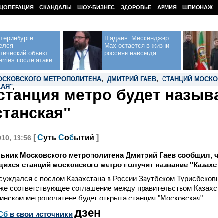
ЦОПЕРАЦИЯ
СКАНДАЛЫ
ШОУ-БИЗНЕС
ЗДОРОВЬЕ
АРМИЯ
ШПИОНАЖ
У
теринбурге
Шадаев: Мессенджер
елся
Max остается в жизни
тический объект
россиян навсегда
erries после атаки
ОСКОВСКОГО МЕТРОПОЛИТЕНА
,
ДМИТРИЙ ГАЕВ
,
СТАНЦИЙ МОСКО
КАЯ"
,
станция метро будет называ
станская"
[
С
уть
С
о
б
ытий
]
010, 13:56
ьник Московского метрополитена Дмитрий Гаев сообщил, ч
щихся станций московского метро получит название "Казахс
суждался с послом Казахстана в России Заутбеком Турисбековы
же соответствующее соглашение между правительством Казахст
тинском метрополитене будет открыта станция "Московская".
дзен
Сб
в свои источники