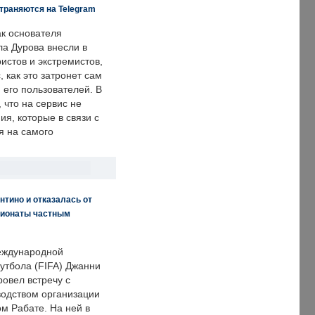
траняются на Telegram
ак основателя
ла Дурова внесли в
истов и экстремистов,
, как это затронет сам
 его пользователей. В
что на сервис не
я, которые в связи с
я на самого
нтино и отказалась от
пионаты частным
еждународной
тбола (FIFA) Джанни
овел встречу с
одством организации
м Рабате. На ней в