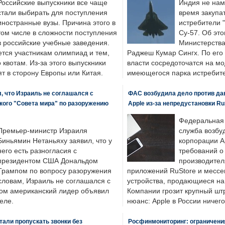
Российские выпускники все чаще
Индия не нам
стали выбирать для поступления
время закупа
иностранные вузы. Причина этого в
истребители "
том числе в сложности поступления
Су-57. Об это
в российские учебные заведения.
Министерства
ется участникам олимпиад и тем,
Раджеш Кумар Сингх. По его
о квотам. Из-за этого выпускники
власти сосредоточатся на м
т в сторону Европы или Китая.
имеющегося парка истребит
, что Израиль не соглашался с
ФАС возбудила дело против да
кого "Совета мира" по разоружению
Apple из-за непредустановки Ru
Федеральная
Премьер-министр Израиля
служба возбу
Биньямин Нетаньяху заявил, что у
корпорации A
него есть разногласия с
требований о
президентом США Дональдом
производител
Трампом по вопросу разоружения
приложений RuStore и месс
словам, Израиль не соглашался с
устройства, продающиеся на
ром американский лидер объявил
Компании грозит крупный штр
еле.
нюанс: Apple в России ничего
али пропускать звонки без
Росфинмониторинг: ограничения