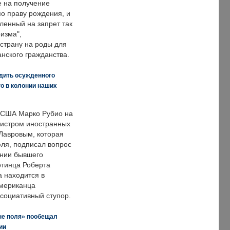
е на получение
по праву рождения, и
ленный на запрет так
изма",
страну на роды для
нского гражданства.
дить осужденного
о в колонии наших
 США Марко Рубио на
нистром иностранных
Лавровым, которая
ля, подписал вопрос
нии бывшего
отинца Роберта
а находится в
американца
ссоциативный ступор.
не поля» пообещал
ии