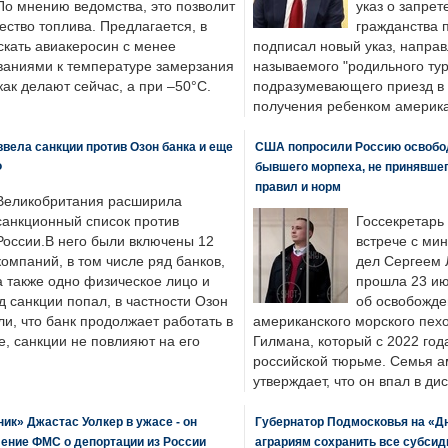
По мнению ведомства, это позволит
указ о запрет
ество топлива. Предлагается, в
гражданства 
скать авиакеросин с менее
подписал новый указ, направ
ваниями к температуре замерзания
называемого "родильного тур
 как делают сейчас, а при –50°C.
подразумевающего приезд в 
получения ребенком америка
вела санкции против Озон банка и еще
США попросили Россию освобо
Ф
бывшего морпеха, не принявшег
правил и норм
Великобритания расширила
санкционный список против
Госсекретарь
России.В него были включены 12
встрече с ми
компаний, в том числе ряд банков,
дел Сергеем 
а также одно физическое лицо и
прошла 23 ию
д санкции попал, в частности Озон
об освобожде
ли, что банк продолжает работать в
американского морского пех
, санкции не повлияют на его
Гилмана, который с 2022 год
российской тюрьме. Семья 
утверждает, что он впал в ди
к» Джастас Уолкер в ужасе - он
Губернатор Подмосковья на «Д
ение ФМС о депортации из России
аграриям сохранить все субсид