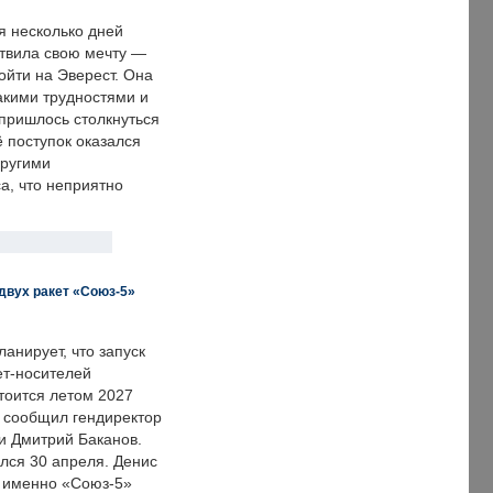
я несколько дней
твила свою мечту —
ойти на Эверест. Она
акими трудностями и
пришлось столкнуться
ё поступок оказался
другими
а, что неприятно
двух ракет «Союз-5»
анирует, что запуск
ет-носителей
тоится летом 2027
м сообщил гендиректор
и Дмитрий Баканов.
лся 30 апреля. Денис
о именно «Союз-5»