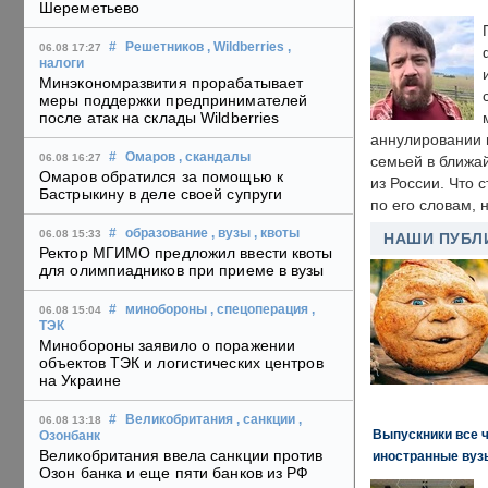
Шереметьево
#
Решетников
, Wildberries
,
06.08 17:27
налоги
Минэкономразвития прорабатывает
меры поддержки предпринимателей
после атак на склады Wildberries
аннулировании в
#
Омаров
, скандалы
06.08 16:27
семьей в ближа
Омаров обратился за помощью к
из России. Что 
Бастрыкину в деле своей супруги
по его словам, н
#
образование
, вузы
, квоты
06.08 15:33
НАШИ ПУБЛ
Ректор МГИМО предложил ввести квоты
для олимпиадников при приеме в вузы
#
минобороны
, спецоперация
,
06.08 15:04
ТЭК
Минобороны заявило о поражении
объектов ТЭК и логистических центров
на Украине
#
Великобритания
, санкции
,
06.08 13:18
Выпускники все 
Озонбанк
Великобритания ввела санкции против
иностранные вуз
Озон банка и еще пяти банков из РФ