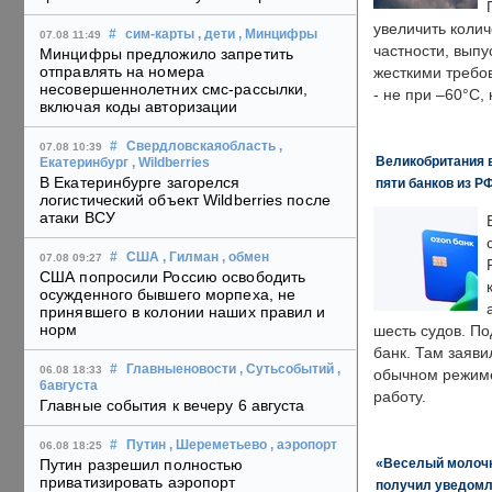
увеличить колич
#
сим-карты
, дети
, Минцифры
07.08 11:49
частности, выпу
Минцифры предложило запретить
отправлять на номера
жесткими требо
несовершеннолетних смс-рассылки,
- не при –60°C,
включая коды авторизации
#
Свердловскаяобласть
,
07.08 10:39
Великобритания в
Екатеринбург
, Wildberries
В Екатеринбурге загорелся
пяти банков из Р
логистический объект Wildberries после
атаки ВСУ
#
США
, Гилман
, обмен
07.08 09:27
США попросили Россию освободить
осужденного бывшего морпеха, не
принявшего в колонии наших правил и
норм
шесть судов. По
банк. Там заяви
#
Главныеновости
, Сутьсобытий
,
06.08 18:33
обычном режиме
6августа
работу.
Главные события к вечеру 6 августа
#
Путин
, Шереметьево
, аэропорт
06.08 18:25
«Веселый молочни
Путин разрешил полностью
приватизировать аэропорт
получил уведомл