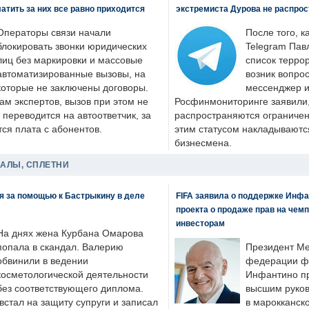
латить за них все равно приходится
экстремиста Дурова не распрос
Операторы связи начали
После того, к
блокировать звонки юридических
Telegram Пав
лиц без маркировки и массовые
список террор
автоматизированные вызовы, на
возник вопрос
которые не заключены договоры.
мессенджер и
ам экспертов, вызов при этом не
Росфинмониторинге заявили, 
 переводится на автоответчик, за
распространяются ограничени
ся плата с абонентов.
этим статусом накладываютс
бизнесмена.
ДАЛЫ, СПЛЕТНИ
я за помощью к Бастрыкину в деле
FIFA заявила о поддержке Инфа
проекта о продаже прав на чем
инвесторам
На днях жена Курбана Омарова
попала в скандал. Валерию
Президент М
обвинили в ведении
федерации фу
косметологической деятельности
Инфантино пр
без соответствующего диплома.
высшим руков
стал на защиту супруги и записал
в марокканско