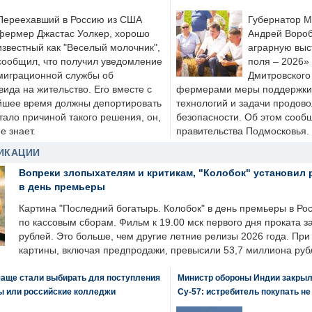
Переехавший в Россию из США
Губернатор М
фермер Джастас Уолкер, хорошо
Андрей Вороб
известный как "Веселый молочник",
аграрную выс
сообщил, что получил уведомление
поля – 2026»
миграционной службы об
Дмитровского 
ида на жительство. Его вместе с
фермерами меры поддержки
йшее время должны депортировать
технологий и задачи продов
стало причиной такого решения, он,
безопасности. Об этом сооб
е знает.
правительства Подмосковья.
ИКАЦИИ
Вопреки злопыхателям и критикам, "Колобок" установил 
в день премьеры
Картина "Последний богатырь. Колобок" в день премьеры в Ро
по кассовым сборам. Фильм к 19.00 мск первого дня проката 
рублей. Это больше, чем другие летние релизы 2026 года. Пр
картины, включая предпродажи, превысили 53,7 миллиона руб
чаще стали выбирать для поступления
Министр обороны Индии закрыл
ы или российские колледжи
Су-57: истребитель покупать н