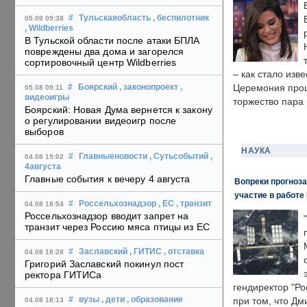
#
Тульскаяобласть
, беспилотник
05.08 09:38
, Wildberries
В Тульской области после атаки БПЛА
повреждены два дома и загорелся
сортировочный центр Wildberries
– как стало изв
Церемония прошл
#
Боярский
, законопроект
,
05.08 09:11
видеоигры
торжество пара 
Боярский: Новая Дума вернется к закону
о регулировании видеоигр после
выборов
НАУКА
#
Главныеновости
, Сутьсобытий
,
04.08 19:02
4августа
Главные события к вечеру 4 августа
Вопреки прогноза
участие в работе 
#
Россельхознадзор
, ЕС
, транзит
04.08 18:54
Россельхознадзор вводит запрет на
транзит через Россию мяса птицы из ЕС
#
Заславский
, ГИТИС
, отставка
04.08 18:28
Григорий Заславский покинул пост
ректора ГИТИСа
гендиректор "Ро
#
вузы
, дети
, образование
при том, что Дм
04.08 18:13