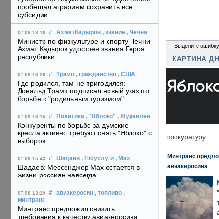
пообещал аграриям сохранить все
субсидии
#
АхматКадыров
, звание
, Чечня
07.08 18:16
Министр по физкультуре и спорту Чечни
0
Выделите ошибку
Ахмат Кадыров удостоен звания Героя
республики
КАРТИНА Д
#
Трамп
, гражданство
, США
07.08 16:29
Где родился, там не пригодился:
Дональд Трамп подписал новый указ по
борьбе с "родильным туризмом"
#
Политика
, "Яблоко"
, Журавлев
07.08 16:15
Конкуренты по борьбе за думские
кресла активно требуют снять "Яблоко" с
прокуратуру.
выборов
Минтранс предлож
#
Шадаев
, Госуслуги
, Max
07.08 15:43
авиакеросина
Шадаев: Мессенджер Max остается в
жизни россиян навсегда
#
авиакеросин
, топливо
,
07.08 13:19
минтранс
Минтранс предложил снизить
требования к качеству авиакеросина