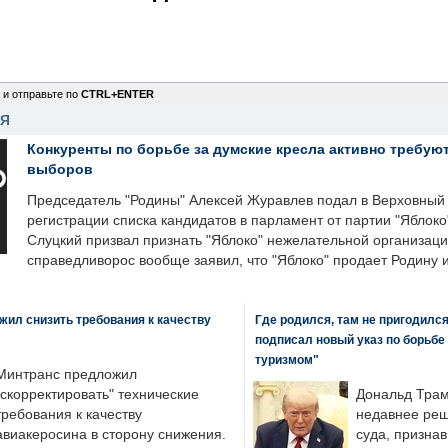
 и отправьте по
CTRL+ENTER
НЯ
Конкуренты по борьбе за думские кресла активно требуют
выборов
Председатель "Родины" Алексей Журавлев подал в Верховный 
регистрации списка кандидатов в парламент от партии "Яблок
Слуцкий призвал признать "Яблоко" нежелательной организаци
справедливорос вообще заявил, что "Яблоко" продает Родину 
ил снизить требования к качеству
Где родился, там не пригодилс
подписал новый указ по борьбе
туризмом"
Минтранс предложил
"скорректировать" технические
Дональд Трам
требования к качеству
недавнее реш
авиакеросина в сторону снижения.
суда, призна