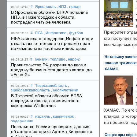
#
Ярославль
, НПЗ
, пожар
06.08 12:48
В Ярославле обломки БПЛА попали в
НПЗ, в Нижегородской области
пострадали четыре человека
Приоритет отда
#
FIFA
, Инфантино
, футбол
06.08 12:08
кто поступает п
FIFA заявила о поддержке Инфантино и
отказалась от проекта о продаже прав
все чаще смотря
на чемпионаты частным инвесторам
Нетаньяху заявил
#
бензин
, топливо
, евро-2
06.08 11:25
планом трамповс
Правительство РФ разрешило ввоз и
ХАМАС
продажу бензина стандартов вплоть до
«Евро-2»
#
Тверскаяобласть
,
06.08 10:04
Ярославскаяобласть
, беспилотники
В Тверской области обломки БПЛА
повредили фасад логистического
комплекса Wildberries
ХАМАС. По его 
планом, о кото
#
израиль
, кирпиченок
,
06.08 09:26
задержание
на прошлой нед
Посольство России проверяет данные
об аресте историка Артема Кирпиченка
Операторы перест
в Израиле