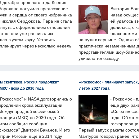
В декабре прошлого года Ксения
Бородина получила предложение
Виктория Бон
руки и сердца от своего избранника
назад осущес
Николая Сердюкова. Пара не стала
ей удалось вз
тянуть с оформлением отношений
делилась, с к
естно, они уже расписались.
опасностями 
а в узком кругу. Устроить
на пути к вершине. Однако е
планирует через несколько недель.
практически незамеченным 
представителями шоу-бизнес
удивило телезвезду.
м скептиков, Россия продолжит
«Роскосмос» планирует запуск 
МКС - пока до 2030 года
летом 2027 года
"Роскосмос" и NASA договорились о
«Роскомос» пл
продлении срока эксплуатации
еще двух рак
Международной космической
«Союз-5» сос
станции (МКС) до 2030 года. Об
года. Об это
этом сообщил сообщил
госкорпораци
скосмоса" Дмитрий Баканов. И это
Первый запуск ракеты состоя
итрий Рогозин еще в 2014 году
Мантуров говорил ранее, чт