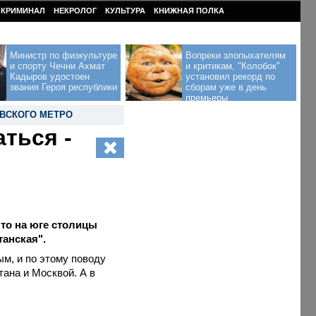
КРИМИНАЛ
НЕКРОЛОГ
КУЛЬТУРА
КНИЖНАЯ ПОЛКА
Министр по физкультуре
Вопреки злопыхателям
и спорту Чечни Ахмат
и критикам, "Колобок"
Кадыров удостоен
установил рекорд по
звания Героя республики
сборам уже в день
премьеры
ВСКОГО МЕТРО
ться -
то на юге столицы
танская".
м, и по этому поводу
ана и Москвой. А в