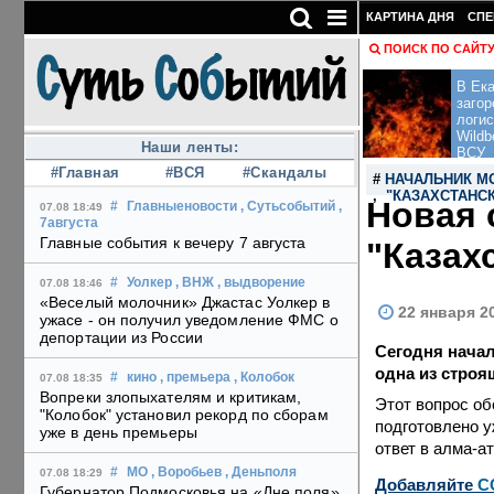
КАРТИНА ДНЯ
СПЕ
ПОИСК ПО САЙТ
В Ека
загор
логис
Wildb
Наши ленты:
ВСУ
#Главная
#ВСЯ
#Скандалы
#
НАЧАЛЬНИК М
,
"КАЗАХСТАНС
Новая 
#
Главныеновости
, Сутьсобытий
,
07.08 18:49
7августа
Главные события к вечеру 7 августа
"Казах
#
Уолкер
, ВНЖ
, выдворение
07.08 18:46
«Веселый молочник» Джастас Уолкер в
22 января 2
ужасе - он получил уведомление ФМС о
депортации из России
Сегодня начал
одна из строя
#
кино
, премьера
, Колобок
07.08 18:35
Вопреки злопыхателям и критикам,
Этот вопрос об
"Колобок" установил рекорд по сборам
подготовлено у
уже в день премьеры
ответ в алма-а
#
МО
, Воробьев
, Деньполя
07.08 18:29
Добавляйте
C
Губернатор Подмосковья на «Дне поля»