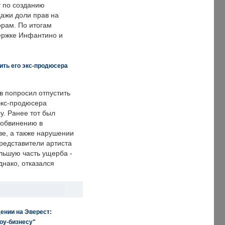
т по созданию
дажи доли прав на
рам. По итогам
держке Инфантино и
ить его экс-продюсера
в попросил отпустить
экс-продюсера
у. Ранее тот был
 обвинению в
е, а также нарушении
редставители артиста
льшую часть ущерба -
днако, отказался
ении на Эверест:
оу-бизнесу"