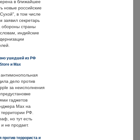
ерена в ближайшее
ть новые российские
Сухой", в том числе
м заявил секретарь
 обороны страны
 словам, индийские
одернизации
елей.
вно ушедшей из РФ
Store и Max
 антимонопольная
дила дело против
pple за неисполнения
 предустановке
ями гаджетов
енджера Max на
 территории РФ.
аф, но тут есть
 и не продает.
 против террориста и