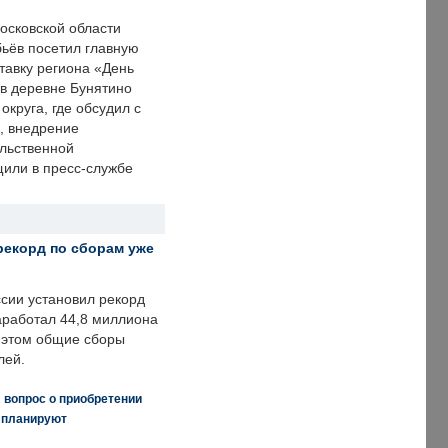
осковской области
ьёв посетил главную
тавку региона «День
 в деревне Бунятино
округа, где обсудил с
, внедрение
ольственной
щили в пресс-службе
рекорд по сборам уже
ссии установил рекорд
заработал 44,8 миллиона
и этом общие сборы
лей.
 вопрос о приобретении
е планируют