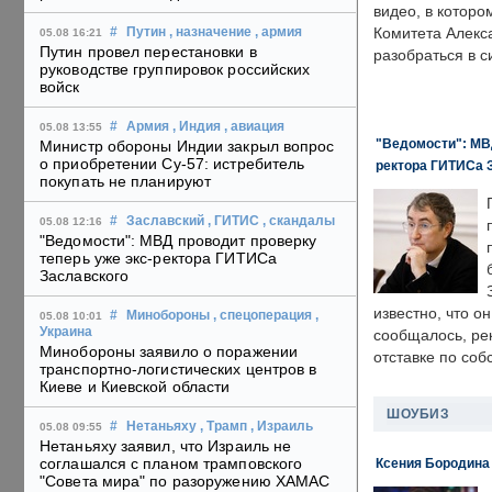
видео, в которо
Комитета Алекс
#
Путин
, назначение
, армия
05.08 16:21
Путин провел перестановки в
разобраться в с
руководстве группировок российских
войск
#
Армия
, Индия
, авиация
05.08 13:55
"Ведомости": МВД
Министр обороны Индии закрыл вопрос
о приобретении Су-57: истребитель
ректора ГИТИСа 
покупать не планируют
#
Заславский
, ГИТИС
, скандалы
05.08 12:16
"Ведомости": МВД проводит проверку
теперь уже экс-ректора ГИТИСа
Заславского
известно, что о
#
Минобороны
, спецоперация
,
05.08 10:01
Украина
сообщалось, ре
Минобороны заявило о поражении
отставке по со
транспортно-логистических центров в
Киеве и Киевской области
ШОУБИЗ
#
Нетаньяху
, Трамп
, Израиль
05.08 09:55
Нетаньяху заявил, что Израиль не
соглашался с планом трамповского
Ксения Бородина
"Совета мира" по разоружению ХАМАС