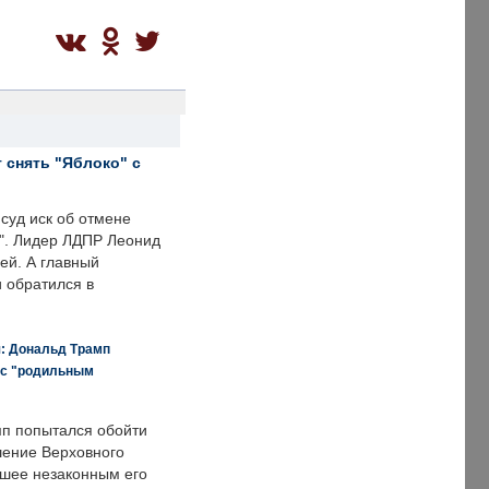
 снять "Яблоко" с
суд иск об отмене
о". Лидер ЛДПР Леонид
ей. А главный
и обратился в
я: Дональд Трамп
 с "родильным
п попытался обойти
ение Верховного
вшее незаконным его