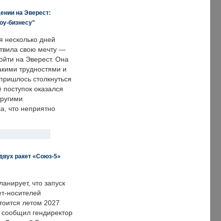
ении на Эверест:
оу-бизнесу"
я несколько дней
твила свою мечту —
ойти на Эверест. Она
акими трудностями и
пришлось столкнуться
ё поступок оказался
другими
а, что неприятно
двух ракет «Союз-5»
анирует, что запуск
ет-носителей
тоится летом 2027
м сообщил гендиректор