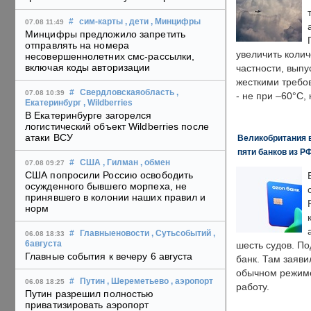
#
сим-карты
, дети
, Минцифры
07.08 11:49
Минцифры предложило запретить
отправлять на номера
увеличить колич
несовершеннолетних смс-рассылки,
включая коды авторизации
частности, выпу
жесткими требо
#
Свердловскаяобласть
,
07.08 10:39
- не при –60°C,
Екатеринбург
, Wildberries
В Екатеринбурге загорелся
логистический объект Wildberries после
атаки ВСУ
Великобритания в
пяти банков из Р
#
США
, Гилман
, обмен
07.08 09:27
США попросили Россию освободить
осужденного бывшего морпеха, не
принявшего в колонии наших правил и
норм
#
Главныеновости
, Сутьсобытий
,
06.08 18:33
6августа
шесть судов. По
Главные события к вечеру 6 августа
банк. Там заяви
обычном режиме
#
Путин
, Шереметьево
, аэропорт
06.08 18:25
работу.
Путин разрешил полностью
приватизировать аэропорт