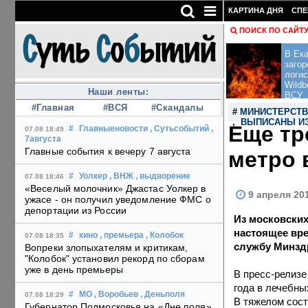
КАРТИНА ДНЯ
СПЕ
ПОИСК ПО САЙТ
В Ека
загор
логис
Wildb
Наши ленты:
ВСУ
#Главная
#ВСЯ
#Скандалы
#
МИНИСТЕРСТВ
,
ВЫПИСАНЫ И
Еще тр
#
Главныеновости
, Сутьсобытий
,
07.08 18:49
7августа
Главные события к вечеру 7 августа
метро 
#
Уолкер
, ВНЖ
, выдворение
07.08 18:46
«Веселый молочник» Джастас Уолкер в
9 апреля 20
ужасе - он получил уведомление ФМС о
депортации из России
Из московских
настоящее вре
#
кино
, премьера
, Колобок
07.08 18:35
службу Минзд
Вопреки злопыхателям и критикам,
"Колобок" установил рекорд по сборам
уже в день премьеры
В пресс-релизе
года в лечебны
#
МО
, Воробьев
, Деньполя
07.08 18:29
В тяжелом сост
Губернатор Подмосковья на «Дне поля»