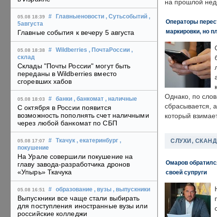
на прошлой нед
#
Главныеновости
, Сутьсобытий
,
05.08 18:39
Операторы перест
5августа
маркировки, но п
Главные события к вечеру 5 августа
#
Wildberries
, ПочтаРоссии
,
05.08 18:38
склад
Склады "Почты России" могут быть
переданы в Wildberries вместо
сгоревших хабов
Однако, по слов
#
банки
, банкомат
, наличные
05.08 18:03
сбрасывается, а
С октября в России появится
возможность пополнять счет наличными
который взимает
через любой банкомат по СБП
СЛУХИ, СКАН
#
Ткачук
, екатеринбург
,
05.08 17:07
покушение
На Урале совершили покушение на
Омаров обратилс
главу завода-разработчика дронов
«Упырь» Ткачука
своей супруги
#
образование
, вузы
, выпускники
05.08 16:51
Выпускники все чаще стали выбирать
для поступления иностранные вузы или
российские колледжи