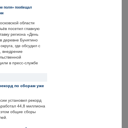
не поля» пообещал
ии
осковской области
ьёв посетил главную
тавку региона «День
 в деревне Бунятино
округа, где обсудил с
, внедрение
ольственной
щили в пресс-службе
рекорд по сборам уже
ссии установил рекорд
заработал 44,8 миллиона
и этом общие сборы
лей.