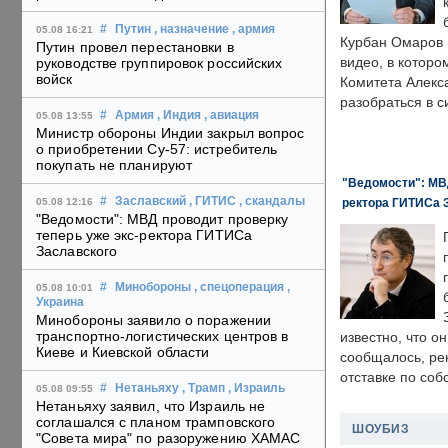
#
Путин
, назначение
, армия
05.08 16:21
Курбан Омаров в
Путин провел перестановки в
видео, в которо
руководстве группировок российских
войск
Комитета Алекс
разобраться в с
#
Армия
, Индия
, авиация
05.08 13:55
Министр обороны Индии закрыл вопрос
о приобретении Су-57: истребитель
покупать не планируют
"Ведомости": МВД
#
Заславский
, ГИТИС
, скандалы
ректора ГИТИСа 
05.08 12:16
"Ведомости": МВД проводит проверку
теперь уже экс-ректора ГИТИСа
Заславского
#
Минобороны
, спецоперация
,
05.08 10:01
Украина
Минобороны заявило о поражении
транспортно-логистических центров в
известно, что о
Киеве и Киевской области
сообщалось, ре
отставке по со
#
Нетаньяху
, Трамп
, Израиль
05.08 09:55
Нетаньяху заявил, что Израиль не
соглашался с планом трамповского
ШОУБИЗ
"Совета мира" по разоружению ХАМАС