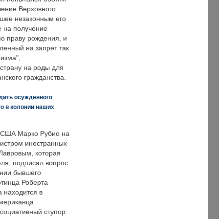
ение Верховного
вшее незаконным его
е на получение
по праву рождения, и
ленный на запрет так
изма",
страну на роды для
нского гражданства.
дить осужденного
о в колонии наших
 США Марко Рубио на
нистром иностранных
Лавровым, которая
ля, подписал вопрос
нии бывшего
отинца Роберта
а находится в
американца
ссоциативный ступор.