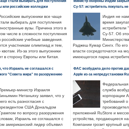
чаще стали выбирать для поступления
Министр обороны Индии закрыл
ы или российские колледжи
Су-57: истребитель покупать н
Российские выпускники все чаще
Индия не нам
стали выбирать для поступления
время закупа
иностранные вузы. Причина этого в
истребители "
том числе в сложности поступления
Су-57. Об это
в российские учебные заведения.
Министерства
ется участникам олимпиад и тем,
Раджеш Кумар Сингх. По его
о квотам. Из-за этого выпускники
власти сосредоточатся на м
т в сторону Европы или Китая.
имеющегося парка истребит
, что Израиль не соглашался с
ФАС возбудила дело против да
кого "Совета мира" по разоружению
Apple из-за непредустановки Ru
Федеральная
Премьер-министр Израиля
служба возбу
Биньямин Нетаньяху заявил, что у
корпорации A
него есть разногласия с
требований о
президентом США Дональдом
производител
Трампом по вопросу разоружения
приложений RuStore и месс
словам, Израиль не соглашался с
устройства, продающиеся на
ром американский лидер объявил
Компании грозит крупный штр