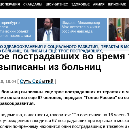
ЦОПЕРАЦИЯ
СКАНДАЛЫ
ШОУ-БИЗНЕС
ЗДОРОВЬЕ
АРМИЯ
ШПИОНАЖ
У
теринбурге
Шадаев: Мессенджер
елся
Max остается в жизни
тический объект
россиян навсегда
erries после атаки
О ЗДРАВООХРАНЕНИЯ И СОЦИАЛЬНОГО РАЗВИТИЯ
,
ТЕРАКТЫ В М
З БОЛЬНИЦ
,
ВЫПИСАНЫ ЕЩЕ ТРОЕ ПОСТРАДАВШИХ
,
ое пострадавших во время 
выписаны из больниц
[
С
уть
С
о
б
ытий
]
10, 18:04
 больниц выписаны еще трое пострадавших от терактах в ме
мя остаются еще 67 человек, передает "Голос России" со с
равсоцразвития.
 ведомства, в частности, говорится: "По состоянию на 16 часов 
х учреждениях находится 67 пострадавших при взрывах в моско
оянии по-прежнему находится один пострадавший; в тяжелом и 