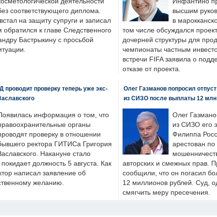
косметологической деятельности
Инфантино пр
без соответствующего диплома.
высшим руков
стал на защиту супруги и записал
в марокканско
м обратился к главе Следственного
том числе обсуждался проек
андру Бастрыкину с просьбой
дочерней структуры для про
итуации.
чемпионаты частным инвесто
встречи FIFA заявила о под
отказе от проекта.
 проводит проверку теперь уже экс-
Олег Газманов попросил отпуст
Заславского
из СИЗО после выплаты 12 млн
Появилась информация о том, что
Олег Газмано
правоохранительные органы
из СИЗО его 
проводят проверку в отношении
Филиппа Росс
бывшего ректора ГИТИСа Григория
арестован по
Заславского. Накануне стало
мошенничеств
н покидает должность 5 августа. Как
авторских и смежных прав. П
ктор написал заявление об
сообщили, что он погасил бо
бственному желанию.
12 миллионов рублей. Суд, о
смягчить меру пресечения.