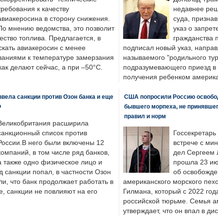
требования к качеству
недавнее реш
авиакеросина в сторону снижения.
суда, призна
По мнению ведомства, это позволит
указ о запрет
ество топлива. Предлагается, в
гражданства 
скать авиакеросин с менее
подписал новый указ, направ
ваниями к температуре замерзания
называемого "родильного тур
 как делают сейчас, а при –50°C.
подразумевающего приезд в 
получения ребенком америка
вела санкции против Озон банка и еще
США попросили Россию освобо
Ф
бывшего морпеха, не принявшег
правил и норм
Великобритания расширила
санкционный список против
Госсекретарь
России.В него были включены 12
встрече с ми
компаний, в том числе ряд банков,
дел Сергеем 
а также одно физическое лицо и
прошла 23 ию
д санкции попал, в частности Озон
об освобожде
ли, что банк продолжает работать в
американского морского пех
, санкции не повлияют на его
Гилмана, который с 2022 год
российской тюрьме. Семья 
утверждает, что он впал в ди