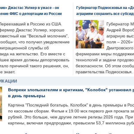
к» Джастас Уолкер в ужасе - он
Губернатор Подмосковья на «Д
ение ФМС о депортации из России
аграриям сохранить все субсид
Переехавший в Россию из США
Губернатор М
фермер Джастас Уолкер, хорошо
Андрей Вороб
известный как "Веселый молочник",
аграрную выс
сообщил, что получил уведомление
поля – 2026»
миграционной службы об
Дмитровского 
ида на жительство. Его вместе с
фермерами меры поддержки
йшее время должны депортировать
технологий и задачи продов
стало причиной такого решения, он,
безопасности. Об этом сооб
е знает.
правительства Подмосковья.
ИКАЦИИ
Вопреки злопыхателям и критикам, "Колобок" установил 
в день премьеры
Картина "Последний богатырь. Колобок" в день премьеры в Ро
по кассовым сборам. Фильм к 19.00 мск первого дня проката 
рублей. Это больше, чем другие летние релизы 2026 года. Пр
картины, включая предпродажи, превысили 53,7 миллиона руб