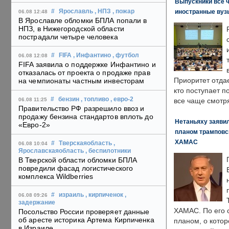
Выпускники все 
иностранные вуз
#
Ярославль
, НПЗ
, пожар
06.08 12:48
В Ярославле обломки БПЛА попали в
НПЗ, в Нижегородской области
пострадали четыре человека
#
FIFA
, Инфантино
, футбол
06.08 12:08
FIFA заявила о поддержке Инфантино и
отказалась от проекта о продаже прав
Приоритет отда
на чемпионаты частным инвесторам
кто поступает п
#
бензин
, топливо
, евро-2
06.08 11:25
все чаще смотря
Правительство РФ разрешило ввоз и
продажу бензина стандартов вплоть до
Нетаньяху заявил
«Евро-2»
планом трамповс
ХАМАС
#
Тверскаяобласть
,
06.08 10:04
Ярославскаяобласть
, беспилотники
В Тверской области обломки БПЛА
повредили фасад логистического
комплекса Wildberries
#
израиль
, кирпиченок
,
06.08 09:26
задержание
ХАМАС. По его 
Посольство России проверяет данные
об аресте историка Артема Кирпиченка
планом, о кото
в Израиле