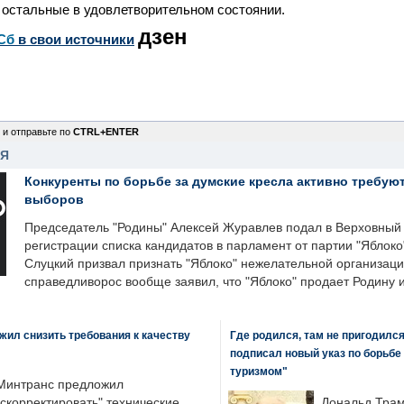
 остальные в удовлетворительном состоянии.
дзен
Сб
в свои источники
 и отправьте по
CTRL+ENTER
НЯ
Конкуренты по борьбе за думские кресла активно требуют
выборов
Председатель "Родины" Алексей Журавлев подал в Верховный 
регистрации списка кандидатов в парламент от партии "Яблок
Слуцкий призвал признать "Яблоко" нежелательной организаци
справедливорос вообще заявил, что "Яблоко" продает Родину 
ил снизить требования к качеству
Где родился, там не пригодилс
подписал новый указ по борьбе
туризмом"
Минтранс предложил
"скорректировать" технические
Дональд Трам