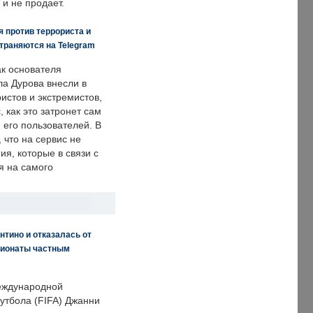
 и не продает.
 против террориста и
траняются на Telegram
ак основателя
ла Дурова внесли в
истов и экстремистов,
, как это затронет сам
 его пользователей. В
что на сервис не
я, которые в связи с
я на самого
нтино и отказалась от
пионаты частным
еждународной
тбола (FIFA) Джанни