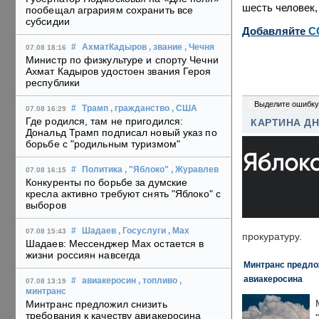
шесть человек,
пообещал аграриям сохранить все
субсидии
Добавляйте
C
#
АхматКадыров
, звание
, Чечня
07.08 18:16
Министр по физкультуре и спорту Чечни
Ахмат Кадыров удостоен звания Героя
республики
0
Выделите ошибку
#
Трамп
, гражданство
, США
07.08 16:29
Где родился, там не пригодился:
КАРТИНА Д
Дональд Трамп подписал новый указ по
борьбе с "родильным туризмом"
#
Политика
, "Яблоко"
, Журавлев
07.08 16:15
Конкуренты по борьбе за думские
кресла активно требуют снять "Яблоко" с
выборов
#
Шадаев
, Госуслуги
, Max
07.08 15:43
прокуратуру.
Шадаев: Мессенджер Max остается в
жизни россиян навсегда
Минтранс предлож
авиакеросина
#
авиакеросин
, топливо
,
07.08 13:19
минтранс
Минтранс предложил снизить
требования к качеству авиакеросина