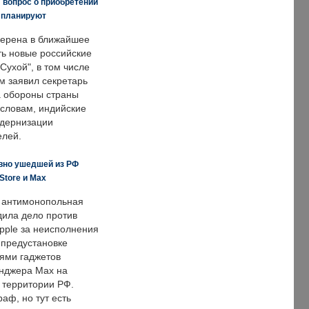
 вопрос о приобретении
е планируют
ерена в ближайшее
ть новые российские
Сухой", в том числе
м заявил секретарь
 обороны страны
 словам, индийские
одернизации
елей.
вно ушедшей из РФ
Store и Max
 антимонопольная
дила дело против
pple за неисполнения
 предустановке
ями гаджетов
енджера Max на
 территории РФ.
аф, но тут есть