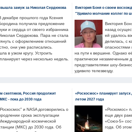
 вышла замуж за Николая Сердюкова
Виктория Боня о своем восхожд
"Удивило молчание коллег по ш
В декабре прошлого года Ксения
Бородина получила предложение
Виктория Бон
руки и сердца от своего избранника
назад осущес
Николая Сердюкова. Пара не стала
ей удалось вз
тянуть с оформлением отношений
делилась, с к
естно, они уже расписались.
опасностями 
а в узком кругу. Устроить
на пути к вершине. Однако е
планирует через несколько недель.
практически незамеченным 
представителями шоу-бизнес
удивило телезвезду.
м скептиков, Россия продолжит
«Роскосмос» планирует запуск 
МКС - пока до 2030 года
летом 2027 года
"Роскосмос" и NASA договорились о
«Роскомос» пл
продлении срока эксплуатации
еще двух рак
Международной космической
«Союз-5» сос
станции (МКС) до 2030 года. Об
года. Об это