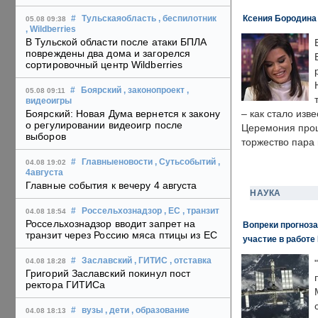
Ксения Бородина
#
Тульскаяобласть
, беспилотник
05.08 09:38
, Wildberries
В Тульской области после атаки БПЛА
повреждены два дома и загорелся
сортировочный центр Wildberries
#
Боярский
, законопроект
,
05.08 09:11
видеоигры
Боярский: Новая Дума вернется к закону
– как стало изв
о регулировании видеоигр после
Церемония прошл
выборов
торжество пара 
#
Главныеновости
, Сутьсобытий
,
04.08 19:02
4августа
Главные события к вечеру 4 августа
НАУКА
#
Россельхознадзор
, ЕС
, транзит
04.08 18:54
Россельхознадзор вводит запрет на
Вопреки прогноза
транзит через Россию мяса птицы из ЕС
участие в работе 
#
Заславский
, ГИТИС
, отставка
04.08 18:28
Григорий Заславский покинул пост
ректора ГИТИСа
#
вузы
, дети
, образование
04.08 18:13