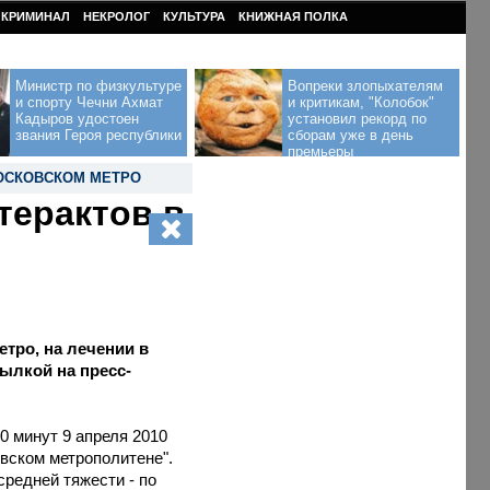
КРИМИНАЛ
НЕКРОЛОГ
КУЛЬТУРА
КНИЖНАЯ ПОЛКА
Министр по физкультуре
Вопреки злопыхателям
и спорту Чечни Ахмат
и критикам, "Колобок"
Кадыров удостоен
установил рекорд по
звания Героя республики
сборам уже в день
премьеры
ОСКОВСКОМ МЕТРО
терактов в
тро, на лечении в
сылкой на пресс-
30 минут 9 апреля 2010
вском метрополитене".
средней тяжести - по