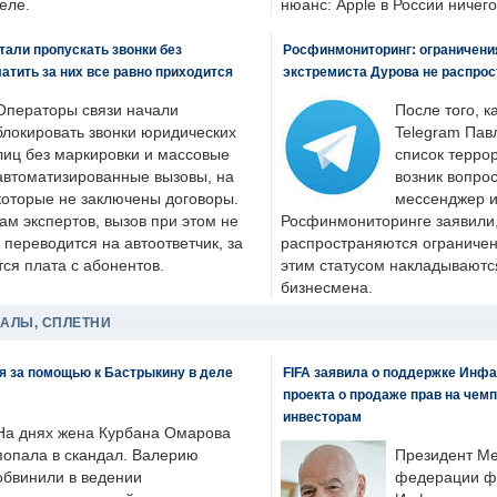
еле.
нюанс: Apple в России ничего
али пропускать звонки без
Росфинмониторинг: ограничения
латить за них все равно приходится
экстремиста Дурова не распрос
Операторы связи начали
После того, к
блокировать звонки юридических
Telegram Пав
лиц без маркировки и массовые
список террор
автоматизированные вызовы, на
возник вопрос
которые не заключены договоры.
мессенджер и
ам экспертов, вызов при этом не
Росфинмониторинге заявили, 
 переводится на автоответчик, за
распространяются ограничени
ся плата с абонентов.
этим статусом накладываютс
бизнесмена.
ДАЛЫ, СПЛЕТНИ
я за помощью к Бастрыкину в деле
FIFA заявила о поддержке Инфа
проекта о продаже прав на чем
инвесторам
На днях жена Курбана Омарова
попала в скандал. Валерию
Президент М
обвинили в ведении
федерации фу