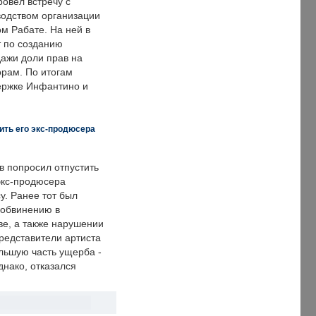
овел встречу с
одством организации
м Рабате. На ней в
т по созданию
дажи доли прав на
рам. По итогам
держке Инфантино и
ить его экс-продюсера
в попросил отпустить
экс-продюсера
у. Ранее тот был
 обвинению в
е, а также нарушении
редставители артиста
льшую часть ущерба -
днако, отказался