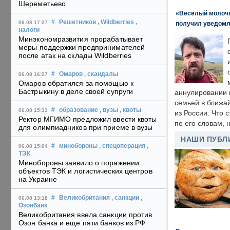
Шереметьево
«Веселый молочни
#
Решетников
, Wildberries
,
06.08 17:27
получил уведомл
налоги
Минэкономразвития прорабатывает
меры поддержки предпринимателей
после атак на склады Wildberries
#
Омаров
, скандалы
06.08 16:27
Омаров обратился за помощью к
Бастрыкину в деле своей супруги
аннулировании в
семьей в ближа
#
образование
, вузы
, квоты
06.08 15:33
из России. Что 
Ректор МГИМО предложил ввести квоты
по его словам, н
для олимпиадников при приеме в вузы
НАШИ ПУБЛ
#
минобороны
, спецоперация
,
06.08 15:04
ТЭК
Минобороны заявило о поражении
объектов ТЭК и логистических центров
на Украине
#
Великобритания
, санкции
,
06.08 13:18
Озонбанк
Великобритания ввела санкции против
Озон банка и еще пяти банков из РФ