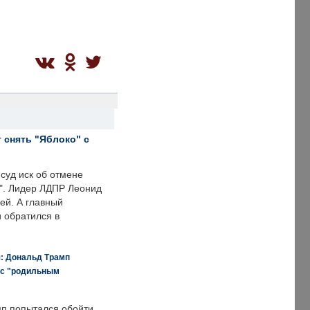
 снять "Яблоко" с
суд иск об отмене
о". Лидер ЛДПР Леонид
ей. А главный
и обратился в
я: Дональд Трамп
 с "родильным
п попытался обойти