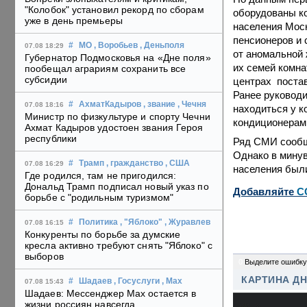
"Колобок" установил рекорд по сборам
оборудованы к
уже в день премьеры
населения Мос
пенсионеров и 
#
МО
, Воробьев
, Деньполя
07.08 18:29
от аномальной 
Губернатор Подмосковья на «Дне поля»
их семей комна
пообещал аграриям сохранить все
субсидии
центрах постав
Ранее руковод
#
АхматКадыров
, звание
, Чечня
07.08 18:16
находиться у к
Министр по физкультуре и спорту Чечни
кондиционерам
Ахмат Кадыров удостоен звания Героя
республики
Ряд СМИ сообща
Однако в мину
#
Трамп
, гражданство
, США
07.08 16:29
населения был
Где родился, там не пригодился:
Дональд Трамп подписал новый указ по
Добавляйте
C
борьбе с "родильным туризмом"
#
Политика
, "Яблоко"
, Журавлев
07.08 16:15
Конкуренты по борьбе за думские
кресла активно требуют снять "Яблоко" с
выборов
0
Выделите ошибку
КАРТИНА Д
#
Шадаев
, Госуслуги
, Max
07.08 15:43
Шадаев: Мессенджер Max остается в
жизни россиян навсегда