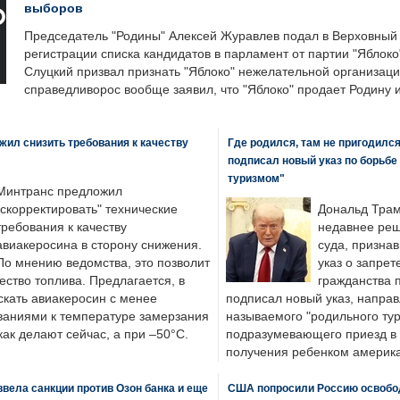
выборов
Председатель "Родины" Алексей Журавлев подал в Верховный 
регистрации списка кандидатов в парламент от партии "Яблок
Слуцкий призвал признать "Яблоко" нежелательной организаци
справедливорос вообще заявил, что "Яблоко" продает Родину 
ил снизить требования к качеству
Где родился, там не пригодилс
подписал новый указ по борьбе
туризмом"
Минтранс предложил
"скорректировать" технические
Дональд Трам
требования к качеству
недавнее реш
авиакеросина в сторону снижения.
суда, призна
По мнению ведомства, это позволит
указ о запрет
ество топлива. Предлагается, в
гражданства 
скать авиакеросин с менее
подписал новый указ, направ
ваниями к температуре замерзания
называемого "родильного тур
 как делают сейчас, а при –50°C.
подразумевающего приезд в 
получения ребенком америка
вела санкции против Озон банка и еще
США попросили Россию освобо