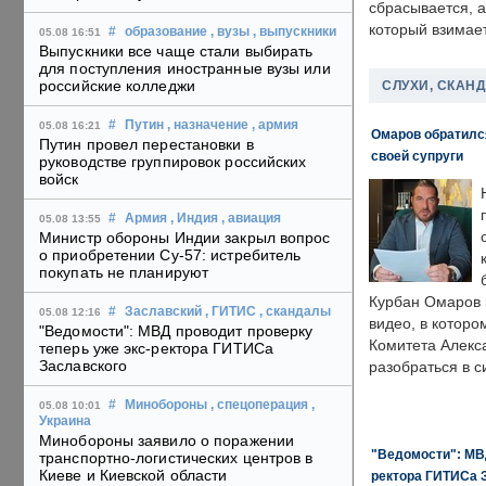
сбрасывается, а
который взимает
#
образование
, вузы
, выпускники
05.08 16:51
Выпускники все чаще стали выбирать
для поступления иностранные вузы или
российские колледжи
СЛУХИ, СКАН
#
Путин
, назначение
, армия
05.08 16:21
Омаров обратилс
Путин провел перестановки в
своей супруги
руководстве группировок российских
войск
#
Армия
, Индия
, авиация
05.08 13:55
Министр обороны Индии закрыл вопрос
о приобретении Су-57: истребитель
покупать не планируют
Курбан Омаров в
#
Заславский
, ГИТИС
, скандалы
05.08 12:16
видео, в которо
"Ведомости": МВД проводит проверку
Комитета Алекс
теперь уже экс-ректора ГИТИСа
Заславского
разобраться в с
#
Минобороны
, спецоперация
,
05.08 10:01
Украина
Минобороны заявило о поражении
"Ведомости": МВД
транспортно-логистических центров в
Киеве и Киевской области
ректора ГИТИСа 