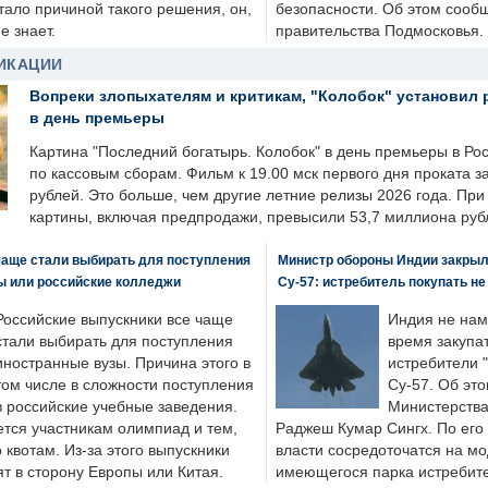
стало причиной такого решения, он,
безопасности. Об этом сооб
е знает.
правительства Подмосковья.
ИКАЦИИ
Вопреки злопыхателям и критикам, "Колобок" установил 
в день премьеры
Картина "Последний богатырь. Колобок" в день премьеры в Ро
по кассовым сборам. Фильм к 19.00 мск первого дня проката 
рублей. Это больше, чем другие летние релизы 2026 года. Пр
картины, включая предпродажи, превысили 53,7 миллиона руб
чаще стали выбирать для поступления
Министр обороны Индии закрыл
ы или российские колледжи
Су-57: истребитель покупать н
Российские выпускники все чаще
Индия не нам
стали выбирать для поступления
время закупа
иностранные вузы. Причина этого в
истребители "
том числе в сложности поступления
Су-57. Об это
в российские учебные заведения.
Министерства
ется участникам олимпиад и тем,
Раджеш Кумар Сингх. По его
о квотам. Из-за этого выпускники
власти сосредоточатся на м
т в сторону Европы или Китая.
имеющегося парка истребит