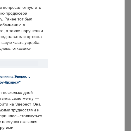
в попросил отпустить
экс-продюсера
у. Ранее тот был
 обвинению в
е, а также нарушении
редставители артиста
льшую часть ущерба -
днако, отказался
ении на Эверест:
оу-бизнесу"
я несколько дней
твила свою мечту —
ойти на Эверест. Она
акими трудностями и
пришлось столкнуться
ё поступок оказался
другими