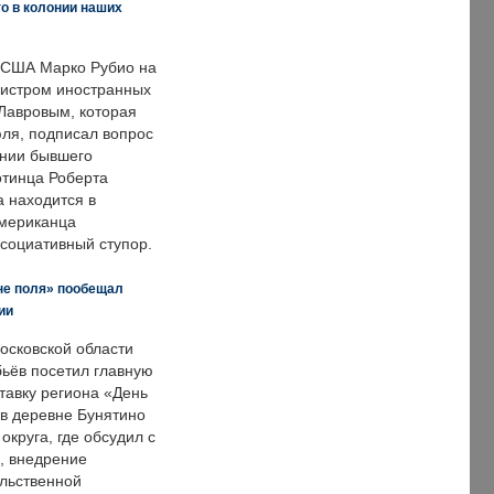
о в колонии наших
 США Марко Рубио на
нистром иностранных
Лавровым, которая
ля, подписал вопрос
нии бывшего
отинца Роберта
а находится в
американца
ссоциативный ступор.
не поля» пообещал
ии
осковской области
ьёв посетил главную
тавку региона «День
 в деревне Бунятино
округа, где обсудил с
, внедрение
ольственной