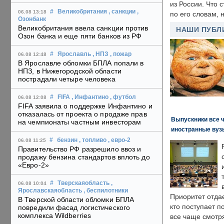
из России. Что 
#
Великобритания
, санкции
,
06.08 13:18
по его словам, н
Озонбанк
Великобритания ввела санкции против
НАШИ ПУБЛ
Озон банка и еще пяти банков из РФ
#
Ярославль
, НПЗ
, пожар
06.08 12:48
В Ярославле обломки БПЛА попали в
НПЗ, в Нижегородской области
пострадали четыре человека
#
FIFA
, Инфантино
, футбол
06.08 12:08
FIFA заявила о поддержке Инфантино и
отказалась от проекта о продаже прав
Выпускники все 
на чемпионаты частным инвесторам
иностранные вуз
#
бензин
, топливо
, евро-2
06.08 11:25
Правительство РФ разрешило ввоз и
продажу бензина стандартов вплоть до
«Евро-2»
#
Тверскаяобласть
,
06.08 10:04
Ярославскаяобласть
, беспилотники
Приоритет отда
В Тверской области обломки БПЛА
кто поступает п
повредили фасад логистического
комплекса Wildberries
все чаще смотря