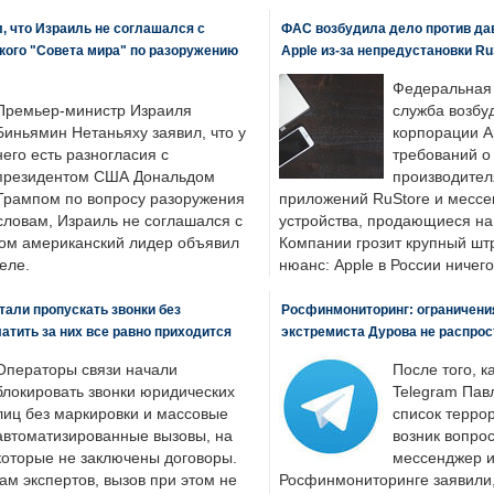
, что Израиль не соглашался с
ФАС возбудила дело против да
кого "Совета мира" по разоружению
Apple из-за непредустановки Ru
Федеральная
Премьер-министр Израиля
служба возбу
Биньямин Нетаньяху заявил, что у
корпорации A
него есть разногласия с
требований о
президентом США Дональдом
производител
Трампом по вопросу разоружения
приложений RuStore и месс
словам, Израиль не соглашался с
устройства, продающиеся на
ром американский лидер объявил
Компании грозит крупный штр
еле.
нюанс: Apple в России ничего
али пропускать звонки без
Росфинмониторинг: ограничения
латить за них все равно приходится
экстремиста Дурова не распрос
Операторы связи начали
После того, к
блокировать звонки юридических
Telegram Пав
лиц без маркировки и массовые
список террор
автоматизированные вызовы, на
возник вопрос
которые не заключены договоры.
мессенджер и
ам экспертов, вызов при этом не
Росфинмониторинге заявили, 