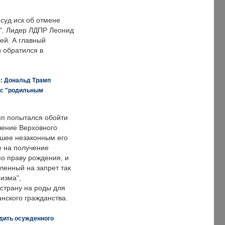
суд иск об отмене
о". Лидер ЛДПР Леонид
ей. А главный
и обратился в
я: Дональд Трамп
 с "родильным
п попытался обойти
ение Верховного
вшее незаконным его
е на получение
по праву рождения, и
ленный на запрет так
изма",
страну на роды для
нского гражданства.
дить осужденного