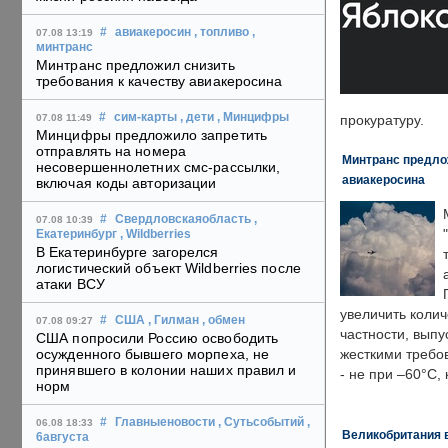
#
авиакеросин
, топливо
,
07.08 13:19
минтранс
Минтранс предложил снизить
требования к качеству авиакеросина
#
сим-карты
, дети
, Минцифры
07.08 11:49
прокуратуру.
Минцифры предложило запретить
отправлять на номера
Минтранс предлож
несовершеннолетних смс-рассылки,
авиакеросина
включая коды авторизации
#
Свердловскаяобласть
,
07.08 10:39
Екатеринбург
, Wildberries
В Екатеринбурге загорелся
логистический объект Wildberries после
атаки ВСУ
увеличить колич
#
США
, Гилман
, обмен
07.08 09:27
частности, выпу
США попросили Россию освободить
осужденного бывшего морпеха, не
жесткими требо
принявшего в колонии наших правил и
- не при –60°C,
норм
#
Главныеновости
, Сутьсобытий
,
06.08 18:33
Великобритания в
6августа