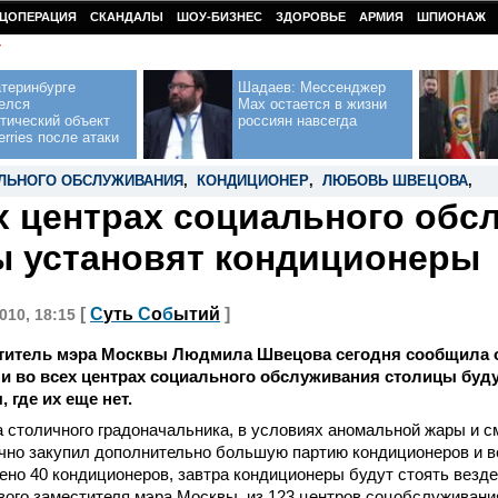
ЦОПЕРАЦИЯ
СКАНДАЛЫ
ШОУ-БИЗНЕС
ЗДОРОВЬЕ
АРМИЯ
ШПИОНАЖ
У
теринбурге
Шадаев: Мессенджер
елся
Max остается в жизни
тический объект
россиян навсегда
erries после атаки
ЛЬНОГО ОБСЛУЖИВАНИЯ
,
КОНДИЦИОНЕР
,
ЛЮБОВЬ ШВЕЦОВА
,
х центрах социального обс
 установят кондиционеры
[
С
уть
С
о
б
ытий
]
010, 18:15
титель мэра Москвы Людмила Швецова сегодня сообщила о 
и во всех центрах социального обслуживания столицы буд
 где их еще нет.
 столичного градоначальника, в условиях аномальной жары и с
чно закупил дополнительно большую партию кондиционеров и в
ено 40 кондиционеров, завтра кондиционеры будут стоять везде
ого заместителя мэра Москвы, из 123 центров соцобслуживани