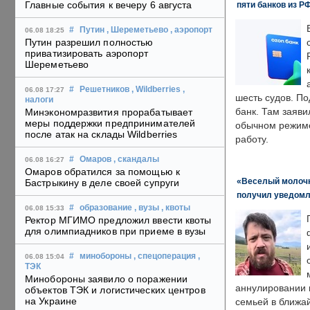
Главные события к вечеру 6 августа
пяти банков из Р
#
Путин
, Шереметьево
, аэропорт
06.08 18:25
Путин разрешил полностью
приватизировать аэропорт
Шереметьево
#
Решетников
, Wildberries
,
06.08 17:27
шесть судов. По
налоги
банк. Там заяви
Минэкономразвития прорабатывает
меры поддержки предпринимателей
обычном режиме
после атак на склады Wildberries
работу.
#
Омаров
, скандалы
06.08 16:27
Омаров обратился за помощью к
«Веселый молочни
Бастрыкину в деле своей супруги
получил уведомл
#
образование
, вузы
, квоты
06.08 15:33
Ректор МГИМО предложил ввести квоты
для олимпиадников при приеме в вузы
#
минобороны
, спецоперация
,
06.08 15:04
ТЭК
Минобороны заявило о поражении
аннулировании в
объектов ТЭК и логистических центров
на Украине
семьей в ближа