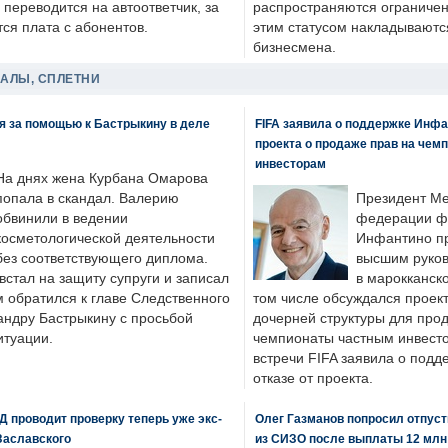
 переводится на автоответчик, за
распространяются ограничени
ся плата с абонентов.
этим статусом накладываютс
бизнесмена.
ДАЛЫ, СПЛЕТНИ
я за помощью к Бастрыкину в деле
FIFA заявила о поддержке Инфа
проекта о продаже прав на чем
инвесторам
На днях жена Курбана Омарова
попала в скандал. Валерию
Президент М
обвинили в ведении
федерации фу
косметологической деятельности
Инфантино пр
без соответствующего диплома.
высшим руков
стал на защиту супруги и записал
в марокканско
м обратился к главе Следственного
том числе обсуждался проек
андру Бастрыкину с просьбой
дочерней структуры для про
итуации.
чемпионаты частным инвесто
встречи FIFA заявила о под
отказе от проекта.
 проводит проверку теперь уже экс-
Олег Газманов попросил отпуст
Заславского
из СИЗО после выплаты 12 млн