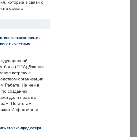
я, которые в связи с
я на самого
нтино и отказалась от
пионаты частным
еждународной
тбола (FIFA) Джанни
овел встречу с
одством организации
м Рабате. На ней в
т по созданию
дажи доли прав на
рам. По итогам
держке Инфантино и
ить его экс-продюсера