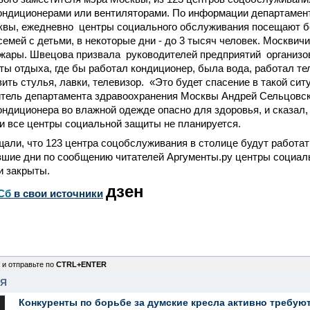
ондиционерами или вентиляторами. По информации департамен
квы, ежедневно центры социального обслуживания посещают б
семей с детьми, в некоторые дни - до 3 тысяч человек. Москви
жары. Швецова призвала руководителей предприятий организов
ты отдыха, где бы работал кондиционер, была вода, работал тел
ить стулья, лавки, телевизор. «Это будет спасение в такой ситу
итель департамента здравоохранения Москвы Андрей Сельцовск
ондиционера во влажной одежде опасно для здоровья, и сказал,
и все центры социальной защиты не планируется.
ли, что 123 центра соцобслуживания в столице будут работат
вшие дни по сообщению читателей Аргументы.ру центры социал
и закрыты.
дзен
Сб
в свои источники
 и отправьте по
CTRL+ENTER
НЯ
Конкуренты по борьбе за думские кресла активно требуют