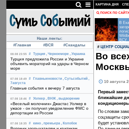
КАРТИНА ДНЯ
СПЕ
ПОИСК ПО САЙТ
В Ека
загор
логис
Wildb
Наши ленты:
ВСУ
#Главная
#ВСЯ
#Скандалы
#
ЦЕНТР СОЦИА
Во все
#
Турция
, Черноеморе
, Украина
08.08 23:55
Турция предложила России и Украине
объявить мораторий на удары в Черном
Москвы
море
#
Главныеновости
, Сутьсобытий
,
07.08 18:49
10 августа 2
7августа
Главные события к вечеру 7 августа
Первый замес
ближайшие дн
#
Уолкер
, ВНЖ
, выдворение
07.08 18:46
кондиционеры,
«Веселый молочник» Джастас Уолкер в
ужасе - он получил уведомление ФМС о
По словам зама
депортации из России
соцзащиты сро
будет установл
#
кино
, премьера
, Колобок
07.08 18:35
По данным перв
Вопреки злопыхателям и критикам,