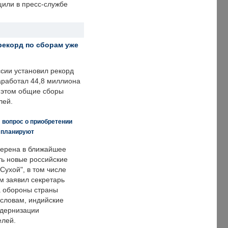
щили в пресс-службе
рекорд по сборам уже
ссии установил рекорд
заработал 44,8 миллиона
и этом общие сборы
лей.
 вопрос о приобретении
е планируют
ерена в ближайшее
ть новые российские
Сухой", в том числе
м заявил секретарь
 обороны страны
 словам, индийские
одернизации
елей.