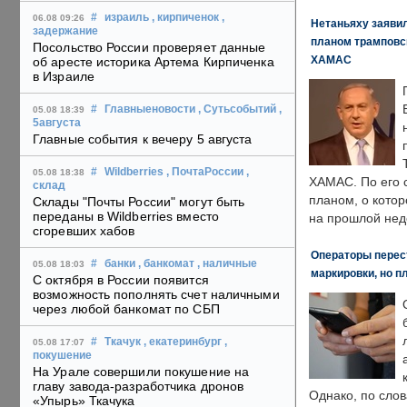
#
израиль
, кирпиченок
,
06.08 09:26
Нетаньяху заявил
задержание
планом трамповс
Посольство России проверяет данные
ХАМАС
об аресте историка Артема Кирпиченка
в Израиле
#
Главныеновости
, Сутьсобытий
,
05.08 18:39
5августа
Главные события к вечеру 5 августа
#
Wildberries
, ПочтаРоссии
,
05.08 18:38
ХАМАС. По его 
склад
планом, о кото
Склады "Почты России" могут быть
переданы в Wildberries вместо
на прошлой нед
сгоревших хабов
Операторы перест
#
банки
, банкомат
, наличные
05.08 18:03
маркировки, но п
С октября в России появится
возможность пополнять счет наличными
через любой банкомат по СБП
#
Ткачук
, екатеринбург
,
05.08 17:07
покушение
На Урале совершили покушение на
главу завода-разработчика дронов
Однако, по слов
«Упырь» Ткачука