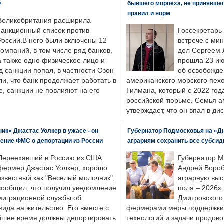
Ф
бывшего морпеха, не принявшег
правил и норм
Великобритания расширила
санкционный список против
Госсекретарь
России.В него были включены 12
встрече с ми
компаний, в том числе ряд банков,
дел Сергеем 
а также одно физическое лицо и
прошла 23 ию
д санкции попал, в частности Озон
об освобожде
ли, что банк продолжает работать в
американского морского пех
, санкции не повлияют на его
Гилмана, который с 2022 год
российской тюрьме. Семья 
утверждает, что он впал в ди
к» Джастас Уолкер в ужасе - он
Губернатор Подмосковья на «Д
ение ФМС о депортации из России
аграриям сохранить все субсид
Переехавший в Россию из США
Губернатор М
фермер Джастас Уолкер, хорошо
Андрей Вороб
известный как "Веселый молочник",
аграрную выс
сообщил, что получил уведомление
поля – 2026»
миграционной службы об
Дмитровского 
ида на жительство. Его вместе с
фермерами меры поддержки
йшее время должны депортировать
технологий и задачи продов