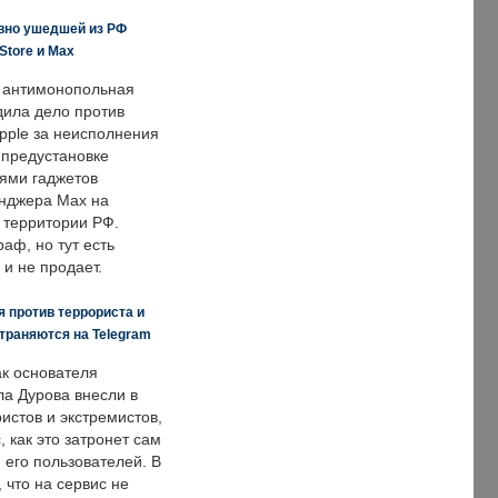
вно ушедшей из РФ
Store и Max
 антимонопольная
дила дело против
pple за неисполнения
 предустановке
ями гаджетов
енджера Max на
 территории РФ.
аф, но тут есть
 и не продает.
 против террориста и
траняются на Telegram
ак основателя
ла Дурова внесли в
истов и экстремистов,
, как это затронет сам
 его пользователей. В
что на сервис не