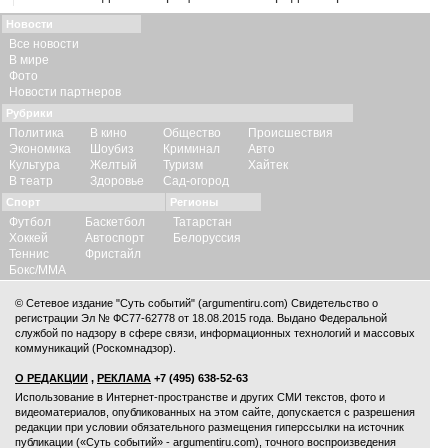
Новости
Все новости
В мире
Фото
Новости партнеров
Рубрики
Политика
В кино
Общество
Происшествия
Экономика
Шоубиз
Криминал
Авто
Культура
Желтый
Туризм
Хайтек
В театр
Здоровье
Сад-огород
Спорт
Регионы
Футбол
Баскетбол
Татарстан
Хоккей
Автоспорт
Белоруссия
Теннис
Фристайл
Бокс/ММА
© Сетевое издание "Суть событий" (argumentiru.com) Свидетельство о
регистрации Эл № ФС77-62778 от 18.08.2015 года. Выдано Федеральной
службой по надзору в сфере связи, информационных технологий и массовых
коммуникаций (Роскомнадзор).
О РЕДАКЦИИ
,
РЕКЛАМА
+7 (495) 638-52-63
Использование в Интернет-пространстве и других СМИ текстов, фото и
видеоматериалов, опубликованных на этом сайте, допускается с
разрешения
редакции
при условии обязательного размещения гиперссылки на источник
публикации («Суть событий» - argumentiru.com), точного воспроизведения