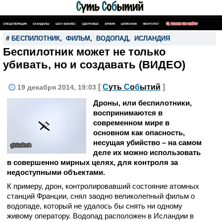
СПЕЦОПЕРАЦИЯ
СКАНДАЛЫ
ШОУ-БИЗНЕС
ЗДОРОВЬЕ
АРМИЯ
ШПИОНАЖ
НЕКРОЛОГ
ПОИСК ПО САЙТУ
#
БЕСПИЛОТНИК
,
ФИЛЬМ
,
ВОДОПАД
,
ИСЛАНДИЯ
Беспилотник может не только
убивать, но и создавать (ВИДЕО)
[
С
уть
С
о
б
ытий
]
19 декабря 2014, 19:03
Дроны, или беспилотники,
воспринимаются в
современном мире в
основном как опасность,
несущая убийство – на самом
globallook
деле их можно использовать
в совершенно мирных целях, для контроля за
недоступными объектами.
К примеру, дрон, контролировавший состояние атомных
станций Франции, снял заодно великолепный фильм о
водопаде, который не удалось бы снять ни одному
живому оператору. Водопад расположен в Исландии в