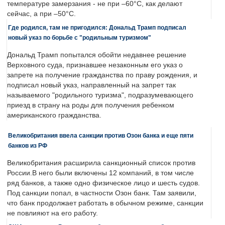
температуре замерзания - не при –60°C, как делают
сейчас, а при –50°C.
Где родился, там не пригодился: Дональд Трамп подписал
новый указ по борьбе с "родильным туризмом"
Дональд Трамп попытался обойти недавнее решение
Верховного суда, признавшее незаконным его указ о
запрете на получение гражданства по праву рождения, и
подписал новый указ, направленный на запрет так
называемого "родильного туризма", подразумевающего
приезд в страну на роды для получения ребенком
американского гражданства.
Великобритания ввела санкции против Озон банка и еще пяти
банков из РФ
Великобритания расширила санкционный список против
России.В него были включены 12 компаний, в том числе
ряд банков, а также одно физическое лицо и шесть судов.
Под санкции попал, в частности Озон банк. Там заявили,
что банк продолжает работать в обычном режиме, санкции
не повлияют на его работу.