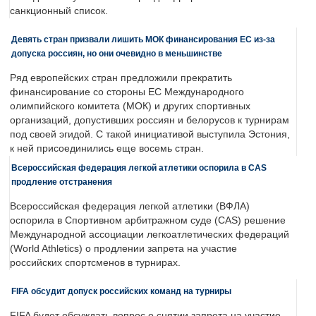
санкционный список.
Девять стран призвали лишить МОК финансирования ЕС из-за
допуска россиян, но они очевидно в меньшинстве
Ряд европейских стран предложили прекратить
финансирование со стороны ЕС Международного
олимпийского комитета (МОК) и других спортивных
организаций, допустивших россиян и белорусов к турнирам
под своей эгидой. С такой инициативой выступила Эстония,
к ней присоединились еще восемь стран.
Всероссийская федерация легкой атлетики оспорила в CAS
продление отстранения
Всероссийская федерация легкой атлетики (ВФЛА)
оспорила в Спортивном арбитражном суде (CAS) решение
Международной ассоциации легкоатлетических федераций
(World Athletics) о продлении запрета на участие
российских спортсменов в турнирах.
FIFA обсудит допуск российских команд на турниры
FIFA будет обсуждать вопрос о снятии запрета на участие