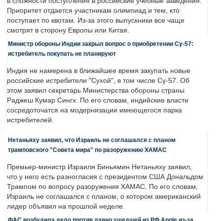
в сложности поступления в российские учебные заведения.
Приоритет отдается участникам олимпиад и тем, кто
поступает по квотам. Из-за этого выпускники все чаще
смотрят в сторону Европы или Китая.
Министр обороны Индии закрыл вопрос о приобретении Су-57:
истребитель покупать не планируют
Индия не намерена в ближайшее время закупать новые
российские истребители "Сухой", в том числе Су-57. Об
этом заявил секретарь Министерства обороны страны
Раджеш Кумар Сингх. По его словам, индийские власти
сосредоточатся на модернизации имеющегося парка
истребителей.
Нетаньяху заявил, что Израиль не соглашался с планом
трамповского "Совета мира" по разоружению ХАМАС
Премьер-министр Израиля Биньямин Нетаньяху заявил,
что у него есть разногласия с президентом США Дональдом
Трампом по вопросу разоружения ХАМАС. По его словам,
Израиль не соглашался с планом, о котором американский
лидер объявил на прошлой неделе.
ФАС возбудила дело против давно ушедшей из РФ Apple из-за