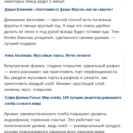
некоторых блюд уйдет 5 минут.
Дарья Близнюк: «Заготовки от Даши. Вкусно, как ни «крути»!
Домашние заготовки — простой способ есть полезные
фрукты и овощи круглый год. А еще это очень удобно:
делать их легко и под рукой всегда будет готовая еда. Тем
более баночка угощения, сделанного своими руками, —
лучший подарок.
Анна Аксёнова: Муссовые торты. Легче легкого!
Безупречная форма, гладкое покрытие, идеальный разрез
— книга расскажет, как приготовить торт перфекциониста.
Вы увидите муссовые торты в разрезе и узнаете, как
приготовить каждый слой: бисквит, хрустящий слой,
начинку, мусс, покрытие.
Софи Дюпюи-Голье: Мир хлеба. 100 лучших рецептов домашнего
хлеба со всего мира
Аромат свежеиспеченного хлеба повышает уровень
эндорфинов, гормонов счастья. Это работает на
генетическом уровне, ведь хлеб — универсальный продукт,
основа повседневного рациона всех народов мира.