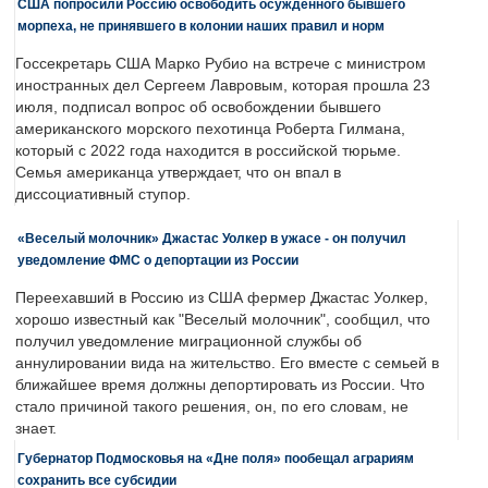
США попросили Россию освободить осужденного бывшего
морпеха, не принявшего в колонии наших правил и норм
Госсекретарь США Марко Рубио на встрече с министром
иностранных дел Сергеем Лавровым, которая прошла 23
июля, подписал вопрос об освобождении бывшего
американского морского пехотинца Роберта Гилмана,
который с 2022 года находится в российской тюрьме.
Семья американца утверждает, что он впал в
диссоциативный ступор.
«Веселый молочник» Джастас Уолкер в ужасе - он получил
уведомление ФМС о депортации из России
Переехавший в Россию из США фермер Джастас Уолкер,
хорошо известный как "Веселый молочник", сообщил, что
получил уведомление миграционной службы об
аннулировании вида на жительство. Его вместе с семьей в
ближайшее время должны депортировать из России. Что
стало причиной такого решения, он, по его словам, не
знает.
Губернатор Подмосковья на «Дне поля» пообещал аграриям
сохранить все субсидии