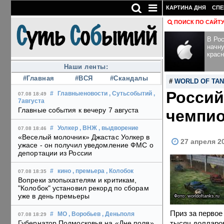
КАРТИНА ДНЯ
СПЕ
ПОИСК ПО САЙТ
В Рос
начн
крас
Наши ленты:
#Главная
#ВСЯ
#Скандалы
#
WORLD OF TA
Россий
#
Главныеновости
, Сутьсобытий
,
07.08 18:49
7августа
Главные события к вечеру 7 августа
чемпио
#
Уолкер
, ВНЖ
, выдворение
07.08 18:46
«Веселый молочник» Джастас Уолкер в
27 апреля 2
ужасе - он получил уведомление ФМС о
депортации из России
#
кино
, премьера
, Колобок
07.08 18:35
Вопреки злопыхателям и критикам,
"Колобок" установил рекорд по сборам
уже в день премьеры
Фото: worldoftanks.ru
Приз за первое
#
МО
, Воробьев
, Деньполя
07.08 18:29
тысяч долларов
Губернатор Подмосковья на «Дне поля»