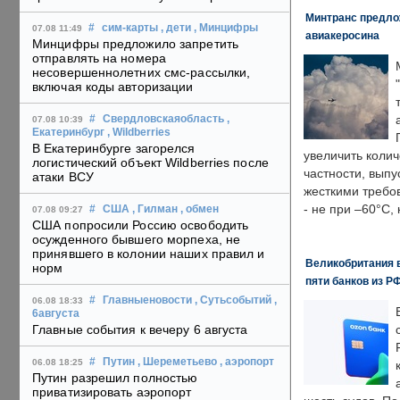
Минтранс предлож
#
сим-карты
, дети
, Минцифры
07.08 11:49
авиакеросина
Минцифры предложило запретить
отправлять на номера
несовершеннолетних смс-рассылки,
включая коды авторизации
#
Свердловскаяобласть
,
07.08 10:39
Екатеринбург
, Wildberries
В Екатеринбурге загорелся
увеличить колич
логистический объект Wildberries после
частности, выпу
атаки ВСУ
жесткими требо
- не при –60°C,
#
США
, Гилман
, обмен
07.08 09:27
США попросили Россию освободить
осужденного бывшего морпеха, не
принявшего в колонии наших правил и
Великобритания в
норм
пяти банков из Р
#
Главныеновости
, Сутьсобытий
,
06.08 18:33
6августа
Главные события к вечеру 6 августа
#
Путин
, Шереметьево
, аэропорт
06.08 18:25
Путин разрешил полностью
приватизировать аэропорт