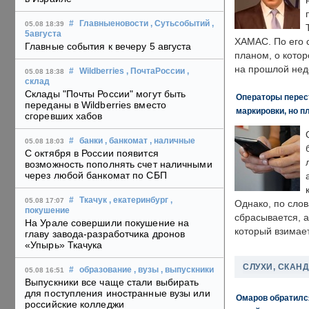
#
Главныеновости
, Сутьсобытий
,
05.08 18:39
5августа
ХАМАС. По его 
Главные события к вечеру 5 августа
планом, о кото
на прошлой нед
#
Wildberries
, ПочтаРоссии
,
05.08 18:38
склад
Склады "Почты России" могут быть
Операторы перест
переданы в Wildberries вместо
маркировки, но п
сгоревших хабов
#
банки
, банкомат
, наличные
05.08 18:03
С октября в России появится
возможность пополнять счет наличными
через любой банкомат по СБП
#
Ткачук
, екатеринбург
,
05.08 17:07
Однако, по слов
покушение
сбрасывается, а
На Урале совершили покушение на
который взимает
главу завода-разработчика дронов
«Упырь» Ткачука
СЛУХИ, СКАН
#
образование
, вузы
, выпускники
05.08 16:51
Выпускники все чаще стали выбирать
для поступления иностранные вузы или
Омаров обратилс
российские колледжи