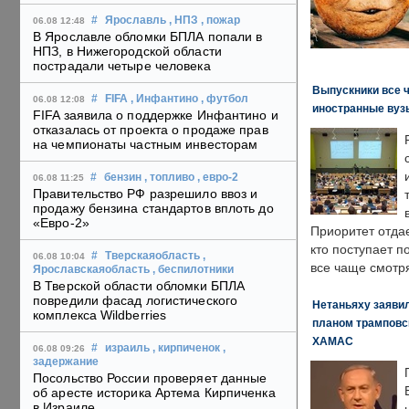
#
Ярославль
, НПЗ
, пожар
06.08 12:48
В Ярославле обломки БПЛА попали в
НПЗ, в Нижегородской области
пострадали четыре человека
Выпускники все 
#
FIFA
, Инфантино
, футбол
06.08 12:08
иностранные вуз
FIFA заявила о поддержке Инфантино и
отказалась от проекта о продаже прав
на чемпионаты частным инвесторам
#
бензин
, топливо
, евро-2
06.08 11:25
Правительство РФ разрешило ввоз и
продажу бензина стандартов вплоть до
«Евро-2»
Приоритет отда
кто поступает п
#
Тверскаяобласть
,
06.08 10:04
все чаще смотря
Ярославскаяобласть
, беспилотники
В Тверской области обломки БПЛА
повредили фасад логистического
Нетаньяху заявил
комплекса Wildberries
планом трамповс
ХАМАС
#
израиль
, кирпиченок
,
06.08 09:26
задержание
Посольство России проверяет данные
об аресте историка Артема Кирпиченка
в Израиле