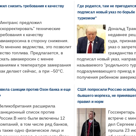
ил снизить требования к качеству
Где родился, там не пригодилс
подписал новый указ по борьбе
туризмом"
Минтранс предложил
"скорректировать" технические
Дональд Трам
требования к качеству
недавнее реш
авиакеросина в сторону снижения.
суда, призна
По мнению ведомства, это позволит
указ о запрет
ество топлива. Предлагается, в
гражданства 
скать авиакеросин с менее
подписал новый указ, направ
ваниями к температуре замерзания
называемого "родильного тур
 как делают сейчас, а при –50°C.
подразумевающего приезд в 
получения ребенком америка
вела санкции против Озон банка и еще
США попросили Россию освобо
Ф
бывшего морпеха, не принявшег
правил и норм
Великобритания расширила
санкционный список против
Госсекретарь
России.В него были включены 12
встрече с ми
компаний, в том числе ряд банков,
дел Сергеем 
а также одно физическое лицо и
прошла 23 ию