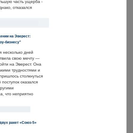
льшую часть ущерба -
днако, отказался
ении на Эверест:
оу-бизнесу"
я несколько дней
твила свою мечту —
ойти на Эверест. Она
акими трудностями и
пришлось столкнуться
ё поступок оказался
другими
а, что неприятно
двух ракет «Союз-5»