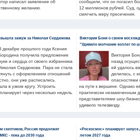
ктор написал заявление об
сообщили, что он погасил бо
бственному желанию.
12 миллионов рублей. Суд, о
смягчить меру пресечения.
 вышла замуж за Николая Сердюкова
Виктория Боня о своем восхожд
"Удивило молчание коллег по ш
В декабре прошлого года Ксения
Бородина получила предложение
Виктория Бон
руки и сердца от своего избранника
назад осущес
Николая Сердюкова. Пара не стала
ей удалось вз
тянуть с оформлением отношений
делилась, с к
естно, они уже расписались.
опасностями 
а в узком кругу. Устроить
на пути к вершине. Однако е
планирует через несколько недель.
практически незамеченным 
представителями шоу-бизнес
удивило телезвезду.
м скептиков, Россия продолжит
«Роскосмос» планирует запуск 
МКС - пока до 2030 года
летом 2027 года