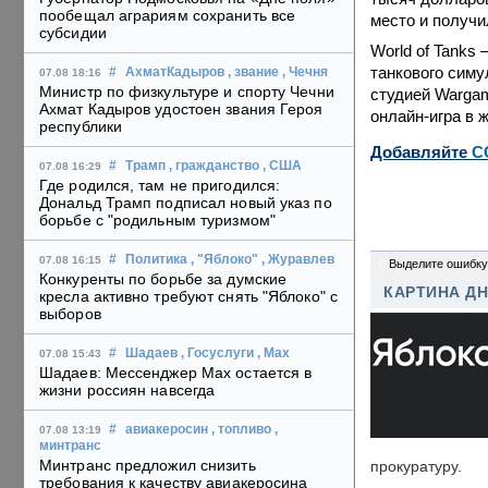
пообещал аграриям сохранить все
место и получи
субсидии
World of Tanks
танкового симу
#
АхматКадыров
, звание
, Чечня
07.08 18:16
Министр по физкультуре и спорту Чечни
студией Wargam
Ахмат Кадыров удостоен звания Героя
онлайн-игра в 
республики
Добавляйте
C
#
Трамп
, гражданство
, США
07.08 16:29
Где родился, там не пригодился:
Дональд Трамп подписал новый указ по
борьбе с "родильным туризмом"
#
Политика
, "Яблоко"
, Журавлев
07.08 16:15
0
Выделите ошибку
Конкуренты по борьбе за думские
КАРТИНА Д
кресла активно требуют снять "Яблоко" с
выборов
#
Шадаев
, Госуслуги
, Max
07.08 15:43
Шадаев: Мессенджер Max остается в
жизни россиян навсегда
#
авиакеросин
, топливо
,
07.08 13:19
минтранс
Минтранс предложил снизить
прокуратуру.
требования к качеству авиакеросина