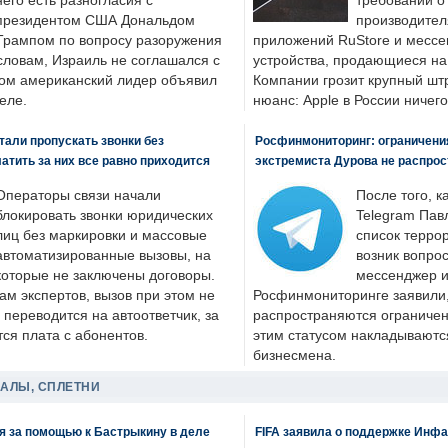
него есть разногласия с
требований о
президентом США Дональдом
производител
Трампом по вопросу разоружения
приложений RuStore и месс
словам, Израиль не соглашался с
устройства, продающиеся на
ром американский лидер объявил
Компании грозит крупный штр
еле.
нюанс: Apple в России ничего
али пропускать звонки без
Росфинмониторинг: ограничения
латить за них все равно приходится
экстремиста Дурова не распрос
Операторы связи начали
После того, к
блокировать звонки юридических
Telegram Пав
лиц без маркировки и массовые
список террор
автоматизированные вызовы, на
возник вопрос
которые не заключены договоры.
мессенджер и
ам экспертов, вызов при этом не
Росфинмониторинге заявили, 
 переводится на автоответчик, за
распространяются ограничени
ся плата с абонентов.
этим статусом накладываютс
бизнесмена.
ДАЛЫ, СПЛЕТНИ
я за помощью к Бастрыкину в деле
FIFA заявила о поддержке Инфа