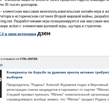
ли 35 тысяч долларов.
 — клиентская массовая многопользовательская онлайн-игра в ж
лятора в историческом сеттинге Второй мировой войны, разрабо
ing.net. Разработчиками игра позиционируется как массовая мн
жанре action с элементами ролевой игры, шутера и стратегии.
дзен
Сб
в свои источники
 и отправьте по
CTRL+ENTER
НЯ
Конкуренты по борьбе за думские кресла активно требуют
выборов
Председатель "Родины" Алексей Журавлев подал в Верховный 
регистрации списка кандидатов в парламент от партии "Яблок
Слуцкий призвал признать "Яблоко" нежелательной организаци
справедливорос вообще заявил, что "Яблоко" продает Родину 