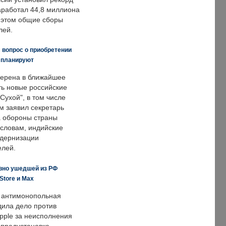
заработал 44,8 миллиона
и этом общие сборы
лей.
 вопрос о приобретении
е планируют
ерена в ближайшее
ть новые российские
Сухой", в том числе
м заявил секретарь
 обороны страны
 словам, индийские
одернизации
елей.
вно ушедшей из РФ
Store и Max
 антимонопольная
дила дело против
pple за неисполнения