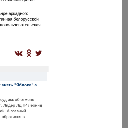
анре аркадного
танная белорусской
огопользовательская
 снять "Яблоко" с
суд иск об отмене
о". Лидер ЛДПР Леонид
ей. А главный
и обратился в