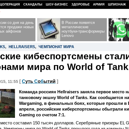
ЦОПЕРАЦИЯ
СКАНДАЛЫ
ШОУ-БИЗНЕС
ЗДОРОВЬЕ
АРМИЯ
ШПИОНАЖ
У
сии со дня на день
В России появятся
утся продажи новых
металлические
ных айфонов
ноутбуки-трансформеры
Lenovo
NKS
,
HELLRAISERS
,
ЧЕМПИОНАТ МИРА
ские кибеспортсмены стал
нами мира по World of Tank
[
С
уть
С
о
б
ытий
]
015, 11:55
Команда россиян Hellraisers заняла первое место 
танковому экшну World of Tanks. Как сообщается 
Wargaming, в финальных боях, которые прошли в В
апреля, российские киберспортсмены обыграли к
Gaming со счетом 7:1.
 место составил 150 тысяч долларов. Серебряные призеры EL 
. Чемпионы мира по World of Tanks прошлого года из команды Na