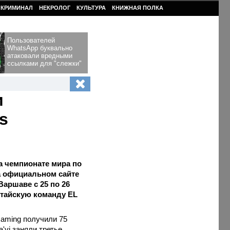
КРИМИНАЛ
НЕКРОЛОГ
КУЛЬТУРА
КНИЖНАЯ ПОЛКА
Пользователей
WhatsApp буквально
атаковали вредными
ссылками для "слежки"
и
s
на чемпионате мира по
на официальном сайте
аршаве с 25 по 26
итайскую команду EL
Gaming получили 75
'vi заняли третье