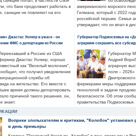
д санкции попал, в частности Озон
об освобожде
ли, что банк продолжает работать в
американского морского пех
, санкции не повлияют на его
Гилмана, который с 2022 год
российской тюрьме. Семья 
утверждает, что он впал в ди
к» Джастас Уолкер в ужасе - он
Губернатор Подмосковья на «Д
ение ФМС о депортации из России
аграриям сохранить все субсид
Переехавший в Россию из США
Губернатор М
фермер Джастас Уолкер, хорошо
Андрей Вороб
известный как "Веселый молочник",
аграрную выс
сообщил, что получил уведомление
поля – 2026»
миграционной службы об
Дмитровского 
ида на жительство. Его вместе с
фермерами меры поддержки
йшее время должны депортировать
технологий и задачи продов
стало причиной такого решения, он,
безопасности. Об этом сооб
е знает.
правительства Подмосковья.
ИКАЦИИ
Вопреки злопыхателям и критикам, "Колобок" установил 
в день премьеры
Картина "Последний богатырь. Колобок" в день премьеры в Ро