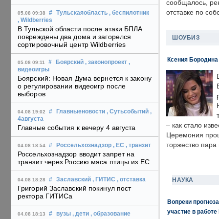
сообщалось, ре
отставке по со
#
Тульскаяобласть
, беспилотник
05.08 09:38
, Wildberries
В Тульской области после атаки БПЛА
повреждены два дома и загорелся
ШОУБИЗ
сортировочный центр Wildberries
Ксения Бородина
#
Боярский
, законопроект
,
05.08 09:11
видеоигры
Боярский: Новая Дума вернется к закону
о регулировании видеоигр после
выборов
#
Главныеновости
, Сутьсобытий
,
04.08 19:02
4августа
– как стало изв
Главные события к вечеру 4 августа
Церемония прошл
торжество пара 
#
Россельхознадзор
, ЕС
, транзит
04.08 18:54
Россельхознадзор вводит запрет на
транзит через Россию мяса птицы из ЕС
НАУКА
#
Заславский
, ГИТИС
, отставка
04.08 18:28
Григорий Заславский покинул пост
ректора ГИТИСа
Вопреки прогноза
участие в работе 
#
вузы
, дети
, образование
04.08 18:13