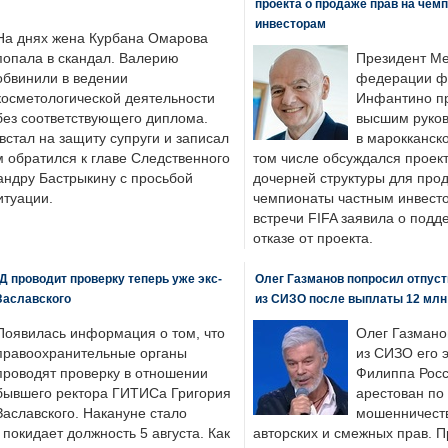
проекта о продаже прав на чем
инвесторам
На днях жена Курбана Омарова
попала в скандал. Валерию
Президент М
обвинили в ведении
федерации фу
косметологической деятельности
Инфантино пр
без соответствующего диплома.
высшим руков
стал на защиту супруги и записал
в марокканско
м обратился к главе Следственного
том числе обсуждался проек
андру Бастрыкину с просьбой
дочерней структуры для про
итуации.
чемпионаты частным инвесто
встречи FIFA заявила о под
отказе от проекта.
 проводит проверку теперь уже экс-
Олег Газманов попросил отпуст
Заславского
из СИЗО после выплаты 12 млн
Появилась информация о том, что
Олег Газмано
правоохранительные органы
из СИЗО его 
проводят проверку в отношении
Филиппа Росс
бывшего ректора ГИТИСа Григория
арестован по
Заславского. Накануне стало
мошенничеств
н покидает должность 5 августа. Как
авторских и смежных прав. П