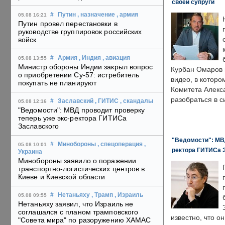
своей супруги
#
Путин
, назначение
, армия
05.08 16:21
Путин провел перестановки в
руководстве группировок российских
войск
#
Армия
, Индия
, авиация
05.08 13:55
Министр обороны Индии закрыл вопрос
Курбан Омаров в
о приобретении Су-57: истребитель
видео, в которо
покупать не планируют
Комитета Алекс
разобраться в с
#
Заславский
, ГИТИС
, скандалы
05.08 12:16
"Ведомости": МВД проводит проверку
теперь уже экс-ректора ГИТИСа
Заславского
"Ведомости": МВД
#
Минобороны
, спецоперация
,
05.08 10:01
ректора ГИТИСа 
Украина
Минобороны заявило о поражении
транспортно-логистических центров в
Киеве и Киевской области
#
Нетаньяху
, Трамп
, Израиль
05.08 09:55
Нетаньяху заявил, что Израиль не
соглашался с планом трамповского
известно, что о
"Совета мира" по разоружению ХАМАС