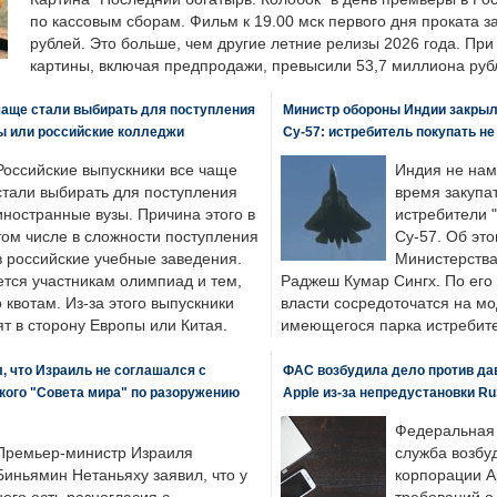
по кассовым сборам. Фильм к 19.00 мск первого дня проката 
рублей. Это больше, чем другие летние релизы 2026 года. Пр
картины, включая предпродажи, превысили 53,7 миллиона руб
чаще стали выбирать для поступления
Министр обороны Индии закрыл
ы или российские колледжи
Су-57: истребитель покупать н
Российские выпускники все чаще
Индия не нам
стали выбирать для поступления
время закупа
иностранные вузы. Причина этого в
истребители "
том числе в сложности поступления
Су-57. Об это
в российские учебные заведения.
Министерства
ется участникам олимпиад и тем,
Раджеш Кумар Сингх. По его
о квотам. Из-за этого выпускники
власти сосредоточатся на м
т в сторону Европы или Китая.
имеющегося парка истребит
, что Израиль не соглашался с
ФАС возбудила дело против да
кого "Совета мира" по разоружению
Apple из-за непредустановки Ru
Федеральная
Премьер-министр Израиля
служба возбу
Биньямин Нетаньяху заявил, что у
корпорации A