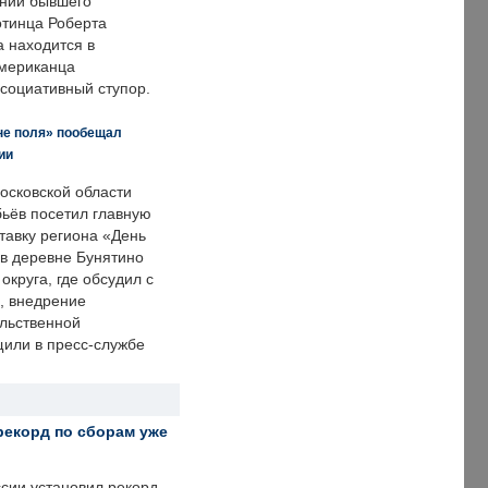
нии бывшего
отинца Роберта
а находится в
американца
ссоциативный ступор.
не поля» пообещал
ии
осковской области
ьёв посетил главную
тавку региона «День
 в деревне Бунятино
округа, где обсудил с
, внедрение
ольственной
щили в пресс-службе
рекорд по сборам уже
ссии установил рекорд