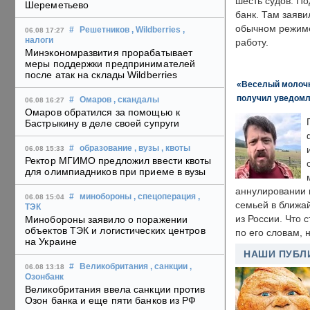
шесть судов. По
Шереметьево
банк. Там заяви
обычном режиме
#
Решетников
, Wildberries
,
06.08 17:27
налоги
работу.
Минэкономразвития прорабатывает
меры поддержки предпринимателей
после атак на склады Wildberries
«Веселый молочни
получил уведомл
#
Омаров
, скандалы
06.08 16:27
Омаров обратился за помощью к
Бастрыкину в деле своей супруги
#
образование
, вузы
, квоты
06.08 15:33
Ректор МГИМО предложил ввести квоты
для олимпиадников при приеме в вузы
аннулировании в
#
минобороны
, спецоперация
,
06.08 15:04
семьей в ближа
ТЭК
из России. Что 
Минобороны заявило о поражении
объектов ТЭК и логистических центров
по его словам, н
на Украине
НАШИ ПУБЛ
#
Великобритания
, санкции
,
06.08 13:18
Озонбанк
Великобритания ввела санкции против
Озон банка и еще пяти банков из РФ