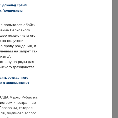
я: Дональд Трамп
 с "родильным
п попытался обойти
ение Верховного
вшее незаконным его
е на получение
по праву рождения, и
ленный на запрет так
изма",
страну на роды для
нского гражданства.
дить осужденного
о в колонии наших
 США Марко Рубио на
нистром иностранных
Лавровым, которая
ля, подписал вопрос