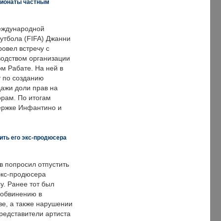
пионаты частным
еждународной
тбола (FIFA) Джанни
овел встречу с
одством организации
м Рабате. На ней в
т по созданию
дажи доли прав на
рам. По итогам
держке Инфантино и
ить его экс-продюсера
в попросил отпустить
экс-продюсера
у. Ранее тот был
 обвинению в
е, а также нарушении
редставители артиста