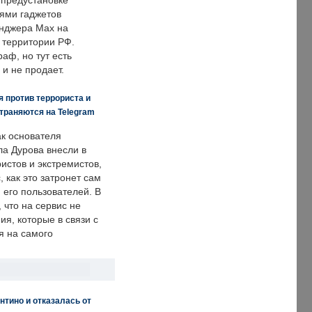
 предустановке
ями гаджетов
енджера Max на
 территории РФ.
аф, но тут есть
 и не продает.
 против террориста и
траняются на Telegram
ак основателя
ла Дурова внесли в
истов и экстремистов,
, как это затронет сам
 его пользователей. В
что на сервис не
я, которые в связи с
я на самого
нтино и отказалась от