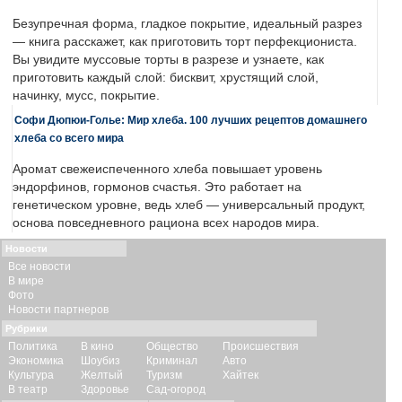
Безупречная форма, гладкое покрытие, идеальный разрез
— книга расскажет, как приготовить торт перфекциониста.
Вы увидите муссовые торты в разрезе и узнаете, как
приготовить каждый слой: бисквит, хрустящий слой,
начинку, мусс, покрытие.
Софи Дюпюи-Голье: Мир хлеба. 100 лучших рецептов домашнего
хлеба со всего мира
Аромат свежеиспеченного хлеба повышает уровень
эндорфинов, гормонов счастья. Это работает на
генетическом уровне, ведь хлеб — универсальный продукт,
основа повседневного рациона всех народов мира.
Новости
Все новости
В мире
Фото
Новости партнеров
Рубрики
Политика
В кино
Общество
Происшествия
Экономика
Шоубиз
Криминал
Авто
Культура
Желтый
Туризм
Хайтек
В театр
Здоровье
Сад-огород