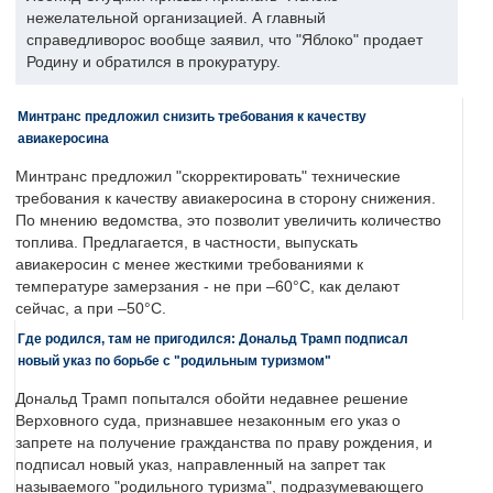
нежелательной организацией. А главный
справедливорос вообще заявил, что "Яблоко" продает
Родину и обратился в прокуратуру.
Минтранс предложил снизить требования к качеству
авиакеросина
Минтранс предложил "скорректировать" технические
требования к качеству авиакеросина в сторону снижения.
По мнению ведомства, это позволит увеличить количество
топлива. Предлагается, в частности, выпускать
авиакеросин с менее жесткими требованиями к
температуре замерзания - не при –60°C, как делают
сейчас, а при –50°C.
Где родился, там не пригодился: Дональд Трамп подписал
новый указ по борьбе с "родильным туризмом"
Дональд Трамп попытался обойти недавнее решение
Верховного суда, признавшее незаконным его указ о
запрете на получение гражданства по праву рождения, и
подписал новый указ, направленный на запрет так
называемого "родильного туризма", подразумевающего