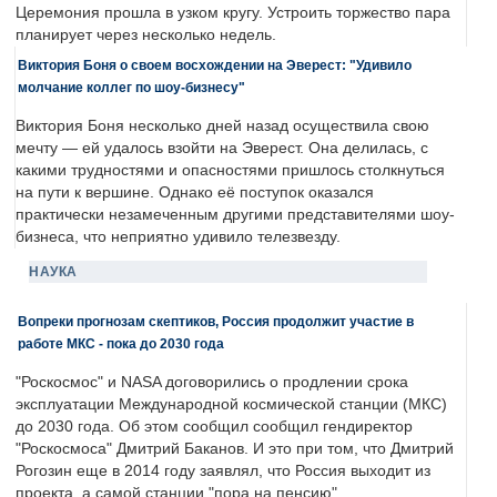
Церемония прошла в узком кругу. Устроить торжество пара
планирует через несколько недель.
Виктория Боня о своем восхождении на Эверест: "Удивило
молчание коллег по шоу-бизнесу"
Виктория Боня несколько дней назад осуществила свою
мечту — ей удалось взойти на Эверест. Она делилась, с
какими трудностями и опасностями пришлось столкнуться
на пути к вершине. Однако её поступок оказался
практически незамеченным другими представителями шоу-
бизнеса, что неприятно удивило телезвезду.
НАУКА
Вопреки прогнозам скептиков, Россия продолжит участие в
работе МКС - пока до 2030 года
"Роскосмос" и NASA договорились о продлении срока
эксплуатации Международной космической станции (МКС)
до 2030 года. Об этом сообщил сообщил гендиректор
"Роскосмоса" Дмитрий Баканов. И это при том, что Дмитрий
Рогозин еще в 2014 году заявлял, что Россия выходит из
проекта, а самой станции "пора на пенсию".