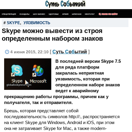
СПЕЦОПЕРАЦИЯ
СКАНДАЛЫ
ШОУ-БИЗНЕС
ЗДОРОВЬЕ
АРМИЯ
ШПИОНАЖ
НЕКРОЛОГ
ПОИСК ПО САЙТУ
#
SKYPE
,
УЯЗВИМОСТЬ
Skype можно вывести из строя
определенным набором знаков
[
С
уть
С
о
б
ытий
]
4 июня 2015, 22:10
В последней версии Skype 7.5
для ряда платформ
закралась неприятная
уязвимость, которая при
определенном наборе знаков
globallookpress.com
ведет к аварийному
прекращению работы программы, причем как у
получателя, так и отправителя.
Брешь, которая представляет собой
последовательность символов http://:, распространяется
на клиент Skype для Windows, Android и iOS, при этом
она не затрагивает Skype for Mac, а также modern-