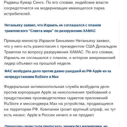
Раджеш Кумар Сингх. По его словам, индийские власти
сосредоточатся на модернизации имеющегося парка
истребителей.
Нетаньяху заявил, что Израиль не соглашался с планом
трамповского "Совета мира" по разоружению ХАМАС
Премьер-министр Израиля Биньямин Нетаньяху заявил,
что у него есть разногласия с президентом США Дональдом
Трампом по вопросу разоружения ХАМАС. По его словам,
Израиль не соглашался с планом, о котором американский
лидер объявил на прошлой неделе.
ФАС возбудила дело против давно ушедшей из РФ Apple из-за
непредустановки RuStore и Max
Федеральная антимонопольная служба возбудила дело
против корпорации Apple за неисполнения требований о
предустановке производителями гаджетов приложений
RuStore и мессенджера Max на устройства, продающиеся
на территории РФ. Компании грозит крупный штраф, но тут
есть нюанс: Apple в России ничего и не продает.
Операторы перестали пропускать звонки без маркировки, но