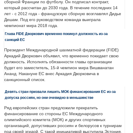
сборной Франции по футболу. Он подписал контракт,
который рассчитан до 2030 года. В течение последних 14
лет - с 2012 года - французскую сборную возглавлял Дидье
Дешам. Под его руководством команда выиграла
чемпионат мира 2018 года.
Глава FIDE Дворкович временно покинул должность из-за
санкций ЕС
Президент Международной шахматной федерации (FIDE)
Аркадий Дворкович объявил, что временно покидает свою
должность. Исполнять обязанности главы организации
будет его заместитель, 15-й чемпион мира Вишванатан
Ананд. Накануне ЕС внес Аркадия Дворковича в
санкционный список.
Девять стран призвали лишить МОК финансирования ЕС из-за
допуска россиян, но они очевидно в меньшинстве
Ряд европейских стран предложили прекратить
финансирование со стороны ЕС Международного
олимпийского комитета (МОК) и других спортивных
организаций, допустивших россиян и белорусов к турнирам
под своей эгидой. С такой инициативой выступила Эстония,