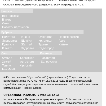
основа повседневного рациона всех народов мира.
Новости
Все новости
В мире
Фото
Новости партнеров
Рубрики
Политика
В кино
Общество
Происшествия
Экономика
Шоубиз
Криминал
Авто
Культура
Желтый
Туризм
Хайтек
В театр
Здоровье
Сад-огород
Спорт
Регионы
Футбол
Баскетбол
Татарстан
Хоккей
Автоспорт
Белоруссия
Теннис
Фристайл
Бокс/ММА
© Сетевое издание "Суть событий" (argumentiru.com) Свидетельство о
регистрации Эл № ФС77-62778 от 18.08.2015 года. Выдано Федеральной
службой по надзору в сфере связи, информационных технологий и массовых
коммуникаций (Роскомнадзор).
О РЕДАКЦИИ
,
РЕКЛАМА
+7 (495) 638-52-63
Использование в Интернет-пространстве и других СМИ текстов, фото и
видеоматериалов, опубликованных на этом сайте, допускается с
разрешения