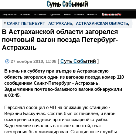
СПЕЦОПЕРАЦИЯ
СКАНДАЛЫ
ШОУ-БИЗНЕС
ЗДОРОВЬЕ
АРМИЯ
ШПИОНАЖ
НЕКРОЛОГ
ПОИСК ПО САЙТУ
#
САНКТ-ПЕТЕРБУРГ - АСТРАХАНЬ
,
АСТРАХАНСКАЯ ОБЛАСТЬ
,
П
В Астраханской области загорелся
почтовый вагон поезда Петербург-
Астрахань
[
С
уть
С
о
б
ытий
]
27 ноября 2010, 11:08
В ночь на субботу при въезде в Астраханскую
область загорелся один из вагонов поезда номер 110
сообщением Санкт-Петербург - Астрахань.
Задымление почтово-багажного вагона обнаружили
в 03:45.
Персонал сообщил о ЧП на ближайшую станцию -
Верхний Баскунчак. Состав был остановлен, и вагон
осмотрели сотрудники противопожарной службы.
Задымление началось в отсеке с почтой, очаг
возгорания был ликвидирован. Станционные службы