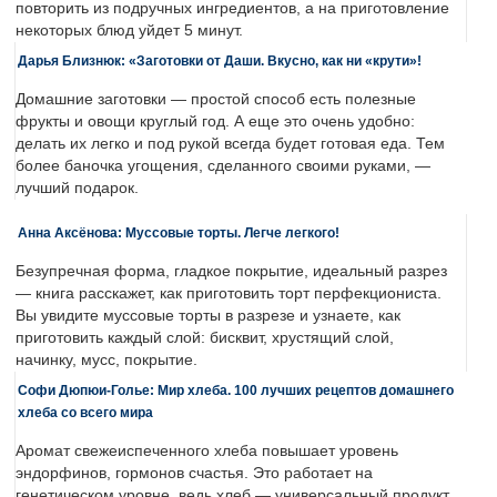
повторить из подручных ингредиентов, а на приготовление
некоторых блюд уйдет 5 минут.
Дарья Близнюк: «Заготовки от Даши. Вкусно, как ни «крути»!
Домашние заготовки — простой способ есть полезные
фрукты и овощи круглый год. А еще это очень удобно:
делать их легко и под рукой всегда будет готовая еда. Тем
более баночка угощения, сделанного своими руками, —
лучший подарок.
Анна Аксёнова: Муссовые торты. Легче легкого!
Безупречная форма, гладкое покрытие, идеальный разрез
— книга расскажет, как приготовить торт перфекциониста.
Вы увидите муссовые торты в разрезе и узнаете, как
приготовить каждый слой: бисквит, хрустящий слой,
начинку, мусс, покрытие.
Софи Дюпюи-Голье: Мир хлеба. 100 лучших рецептов домашнего
хлеба со всего мира
Аромат свежеиспеченного хлеба повышает уровень
эндорфинов, гормонов счастья. Это работает на
генетическом уровне, ведь хлеб — универсальный продукт,