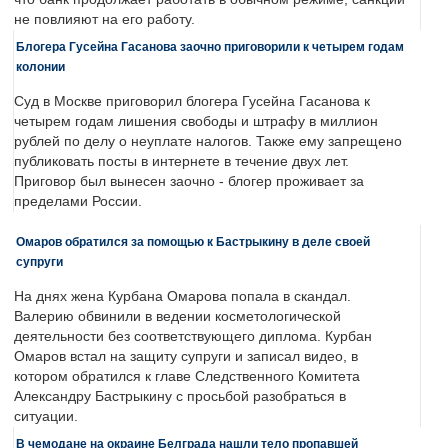
не повлияют на его работу.
Блогера Гусейна Гасанова заочно приговорили к четырем годам
колонии
Суд в Москве приговорил блогера Гусейна Гасанова к
четырем годам лишения свободы и штрафу в миллион
рублей по делу о неуплате налогов. Также ему запрещено
публиковать посты в интернете в течение двух лет.
Приговор был вынесен заочно - блогер проживает за
пределами России.
Омаров обратился за помощью к Бастрыкину в деле своей
супруги
На днях жена Курбана Омарова попала в скандал.
Валерию обвинили в ведении косметологической
деятельности без соответствующего диплома. Курбан
Омаров встал на защиту супруги и записал видео, в
котором обратился к главе Следственного Комитета
Александру Бастрыкину с просьбой разобраться в
ситуации.
В чемодане на окраине Белграда нашли тело пропавшей