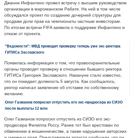
Джанни Инфантино провел встречу с высшим руководством
организации в марокканском Рабате. На ней в том числе
обсуждался проект по созданию дочерней структуры для
продажи доли прав на чемпионаты частным инвесторам.
По итогам встречи FIFA заявила о поддержке Инфантино и
отказе от проекта.
"Ведомости": МВД проводит проверку теперь уже экс-ректора
ГИТИСа Заславского
Появилась информация о том, что правоохранительные
органы проводят проверку в отношении бывшего ректора
ГИТИСа Григория Заславского. Накануне стало известно,
что он покидает должность 5 августа. Как сообщалось,
ректор написал заявление об отставке по собственному
желанию.
Олег Газманов попросил отпустить его экс-продюсера из СИЗО
после выплаты 12 млн
Олег Газманов попросил отпустить из СИЗО его экс-
продюсера Филиппа Россу. Ранее тот был арестован по
обвинению в мошенничестве, а также нарушении авторских
и смежных прав. Представители артиста сообщили, что он