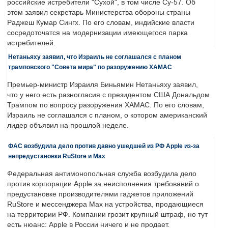
российские истребители "Сухой", в том числе Су-57. Об
этом заявил секретарь Министерства обороны страны
Раджеш Кумар Сингх. По его словам, индийские власти
сосредоточатся на модернизации имеющегося парка
истребителей.
Нетаньяху заявил, что Израиль не соглашался с планом
трамповского "Совета мира" по разоружению ХАМАС
Премьер-министр Израиля Биньямин Нетаньяху заявил,
что у него есть разногласия с президентом США Дональдом
Трампом по вопросу разоружения ХАМАС. По его словам,
Израиль не соглашался с планом, о котором американский
лидер объявил на прошлой неделе.
ФАС возбудила дело против давно ушедшей из РФ Apple из-за
непредустановки RuStore и Max
Федеральная антимонопольная служба возбудила дело
против корпорации Apple за неисполнения требований о
предустановке производителями гаджетов приложений
RuStore и мессенджера Max на устройства, продающиеся
на территории РФ. Компании грозит крупный штраф, но тут
есть нюанс: Apple в России ничего и не продает.