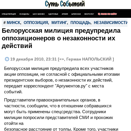
СПЕЦОПЕРАЦИЯ
СКАНДАЛЫ
ШОУ-БИЗНЕС
ЗДОРОВЬЕ
АРМИЯ
ШПИОНАЖ
НЕКРОЛОГ
ПОИСК ПО САЙТУ
#
МИНСК
,
ОППОЗИЦИЯ
,
МИТИНГ
,
ПЛОЩАДЬ
,
НЕЗАВИСИМОСТИ
Белорусская милиция предупредила
оппозиционеров о незаконности их
действий
19 декабря 2010, 23:31 [«», Герман НАПОЛЬСКИЙ ]
Белорусская милиция предупредила всех участников
акции оппозиции, не согласной с официальными итогами
президентских выборов, о незаконности их действий,
передает корреспондент "Аргументов.ру" с места
событий.
Представители правоохранительных органов, в
частности, сообщили, что в отношении собравшихся
могут быть применены спецсредства. Сотрудники
милиции попросили представителей СМИ и прохожих
отойти на
безопасное расстояние от толпы. Кроме того, участники