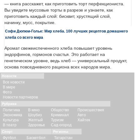
— книга расскажет, как приготовить торт перфекциониста.
Вы увидите муссовые торты в разрезе и узнаете, как
приготовить каждый слой: бисквит, хрустящий слой,
начинку, мусс, покрытие.
Софи Дюпюи-Голье: Мир хлеба. 100 лучших рецептов домашнего
хлеба со всего мира
Аромат свежеиспеченного хлеба повышает уровень
эндорфинов, гормонов счастья. Это работает на
генетическом уровне, ведь хлеб — универсальный продукт,
основа повседневного рациона всех народов мира.
Новости
Все новости
В мире
Фото
Новости партнеров
Рубрики
Политика
В кино
Общество
Происшествия
Экономика
Шоубиз
Криминал
Авто
Культура
Желтый
Туризм
Хайтек
В театр
Здоровье
Сад-огород
Спорт
Регионы
Футбол
Баскетбол
Татарстан