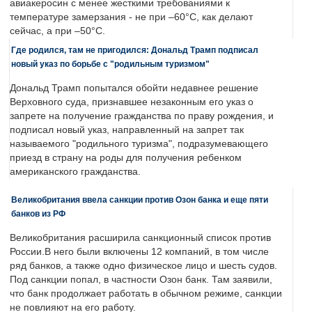
авиакеросин с менее жесткими требованиями к
температуре замерзания - не при –60°C, как делают
сейчас, а при –50°C.
Где родился, там не пригодился: Дональд Трамп подписал
новый указ по борьбе с "родильным туризмом"
Дональд Трамп попытался обойти недавнее решение
Верховного суда, признавшее незаконным его указ о
запрете на получение гражданства по праву рождения, и
подписал новый указ, направленный на запрет так
называемого "родильного туризма", подразумевающего
приезд в страну на роды для получения ребенком
американского гражданства.
Великобритания ввела санкции против Озон банка и еще пяти
банков из РФ
Великобритания расширила санкционный список против
России.В него были включены 12 компаний, в том числе
ряд банков, а также одно физическое лицо и шесть судов.
Под санкции попал, в частности Озон банк. Там заявили,
что банк продолжает работать в обычном режиме, санкции
не повлияют на его работу.