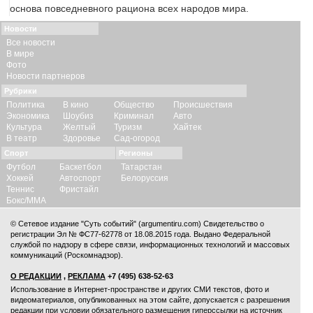
основа повседневного рациона всех народов мира.
Новости
Все новости
В мире
Фото
Новости партнеров
Рубрики
Политика
В кино
Общество
Происшествия
Экономика
Шоубиз
Криминал
Авто
Культура
Желтый
Туризм
Хайтек
В театр
Здоровье
Сад-огород
Спорт
Регионы
Футбол
Баскетбол
Татарстан
Хоккей
Автоспорт
Белоруссия
Теннис
Фристайл
Бокс/ММА
© Сетевое издание "Суть событий" (argumentiru.com) Свидетельство о
регистрации Эл № ФС77-62778 от 18.08.2015 года. Выдано Федеральной
службой по надзору в сфере связи, информационных технологий и массовых
коммуникаций (Роскомнадзор).
О РЕДАКЦИИ
,
РЕКЛАМА
+7 (495) 638-52-63
Использование в Интернет-пространстве и других СМИ текстов, фото и
видеоматериалов, опубликованных на этом сайте, допускается с
разрешения
редакции
при условии обязательного размещения гиперссылки на источник