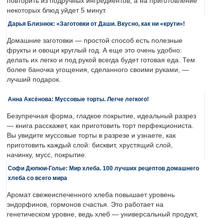
повторить из подручных ингредиентов, а на приготовление
некоторых блюд уйдет 5 минут.
Дарья Близнюк: «Заготовки от Даши. Вкусно, как ни «крути»!
Домашние заготовки — простой способ есть полезные
фрукты и овощи круглый год. А еще это очень удобно:
делать их легко и под рукой всегда будет готовая еда. Тем
более баночка угощения, сделанного своими руками, —
лучший подарок.
Анна Аксёнова: Муссовые торты. Легче легкого!
Безупречная форма, гладкое покрытие, идеальный разрез
— книга расскажет, как приготовить торт перфекциониста.
Вы увидите муссовые торты в разрезе и узнаете, как
приготовить каждый слой: бисквит, хрустящий слой,
начинку, мусс, покрытие.
Софи Дюпюи-Голье: Мир хлеба. 100 лучших рецептов домашнего
хлеба со всего мира
Аромат свежеиспеченного хлеба повышает уровень
эндорфинов, гормонов счастья. Это работает на
генетическом уровне, ведь хлеб — универсальный продукт,