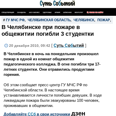
СПЕЦОПЕРАЦИЯ
СКАНДАЛЫ
ШОУ-БИЗНЕС
ЗДОРОВЬЕ
АРМИЯ
ШПИОНАЖ
НЕКРОЛОГ
ПОИСК ПО САЙТУ
#
ГУ МЧС РФ
,
ЧЕЛЯБИНСКАЯ ОБЛАСТЬ
,
ЧЕЛЯБИНСК
,
ПОЖАР
,
П
В Челябинске при пожаре в
общежитии погибли 3 студентки
[
С
уть
С
о
б
ытий
]
20 декабря 2010, 09:42
В Челябинске в ночь на понедельник произошел
пожар в одной из комнат общежития
педагогического колледжа. В огне погибли три 17-
летних студентки. Они отравились продуктами
горения.
Об этом сообщает пресс-центр ГУ МЧС РФ по
Челябинской области. В настоящее время
устанавливаются личности погибших девушек. В ходе
ликвидации пожара были эвакуированы 100 человек,
проживавших в общежитии.
дзен
Добавляйте
CСб
в свои источники