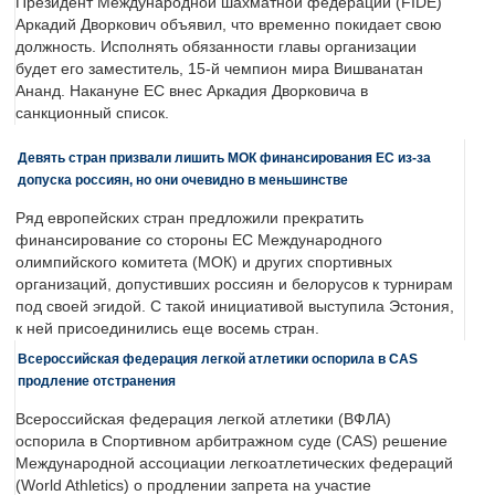
Президент Международной шахматной федерации (FIDE)
Аркадий Дворкович объявил, что временно покидает свою
должность. Исполнять обязанности главы организации
будет его заместитель, 15-й чемпион мира Вишванатан
Ананд. Накануне ЕС внес Аркадия Дворковича в
санкционный список.
Девять стран призвали лишить МОК финансирования ЕС из-за
допуска россиян, но они очевидно в меньшинстве
Ряд европейских стран предложили прекратить
финансирование со стороны ЕС Международного
олимпийского комитета (МОК) и других спортивных
организаций, допустивших россиян и белорусов к турнирам
под своей эгидой. С такой инициативой выступила Эстония,
к ней присоединились еще восемь стран.
Всероссийская федерация легкой атлетики оспорила в CAS
продление отстранения
Всероссийская федерация легкой атлетики (ВФЛА)
оспорила в Спортивном арбитражном суде (CAS) решение
Международной ассоциации легкоатлетических федераций
(World Athletics) о продлении запрета на участие