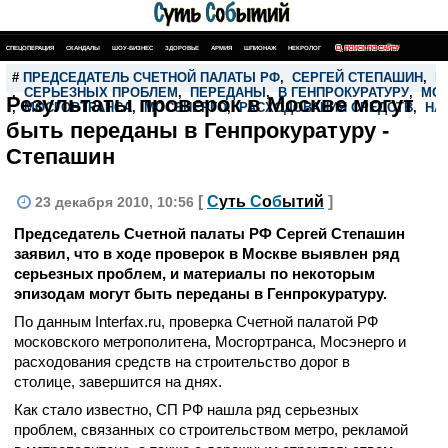
СПЕЦОПЕРАЦИЯ
СКАНДАЛЫ
ШОУ-БИЗНЕС
ЗДОРОВЬЕ
АРМИЯ
ШПИОНАЖ
НЕКРОЛОГ
ПОИСК ПО САЙТУ
#
ПРЕДСЕДАТЕЛЬ СЧЕТНОЙ ПАЛАТЫ РФ
,
СЕРГЕЙ СТЕПАШИН
,
П
,
СЕРЬЕЗНЫХ ПРОБЛЕМ
,
ПЕРЕДАНЫ
,
В ГЕНПРОКУРАТУРУ
,
МОС
Результаты проверок в Москве могут
,
МОСГОРТРАНСА
,
МОСЭНЕРГО
,
РАСХОДОВАНИЯ СРЕДСТВ
,
НА
быть переданы в Генпрокуратуру -
Степашин
[
С
уть
С
о
б
ытий
]
23 декабря 2010, 10:56
Председатель Счетной палаты РФ Сергей Степашин
заявил, что в ходе проверок в Москве выявлен ряд
серьезных проблем, и материалы по некоторым
эпизодам могут быть переданы в Генпрокуратуру.
По данным Interfax.ru, проверка Счетной палатой РФ
московского метрополитена, Мосгортранса, Мосэнерго и
расходования средств на строительство дорог в
столице, завершится на днях.
Как стало известно, СП РФ нашла ряд серьезных
проблем, связанных со строительством метро, рекламой