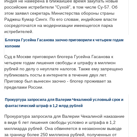
Индия не намерена в ближайшее время закупать новые
российские истребители "Сухой", в том числе Су-57. Об
этом заявил секретарь Министерства обороны страны
Раджеш Кумар Сингх. По его словам, индийские власти
сосредоточатся на модернизации имеющегося парка
истребителей.
Блогера Гусейна Гасанова заочно приговорили к четырем годам
колонии
Суд в Москве приговорил блогера Гусейна Гасанова к
четырем годам лишения свободы и штрафу в миллион
рублей по делу о неуплате налогов. Также ему запрещено
публиковать посты в интернете в течение двух лет.
Приговор был вынесен заочно - блогер проживает за
пределами России.
Прокуртура запросила для Валерии Чекалиной условный срок и
фантастический штраф в 1,2 млрд рублей
Прокуратура запросила для Валерии Чекалиной наказание
в виде 6 лет лишения свободы условно и штрафа в 1,2
миллиарда рублей. Она обвиняется в незаконном выводе
за границу более 250 миллиона рублей, полученных от