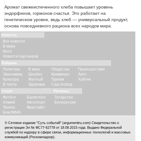
Аромат свежеиспеченного хлеба повышает уровень
эндорфинов, гормонов счастья. Это работает на
генетическом уровне, ведь хлеб — универсальный продукт,
основа повседневного рациона всех народов мира.
Новости
Все новости
В мире
Фото
Новости партнеров
Рубрики
Политика
В кино
Общество
Происшествия
Экономика
Шоубиз
Криминал
Авто
Культура
Желтый
Туризм
Хайтек
В театр
Здоровье
Сад-огород
Спорт
Регионы
Футбол
Баскетбол
Татарстан
Хоккей
Автоспорт
Белоруссия
Теннис
Фристайл
Бокс/ММА
© Сетевое издание "Суть событий" (argumentiru.com) Свидетельство о
регистрации Эл № ФС77-62778 от 18.08.2015 года. Выдано Федеральной
службой по надзору в сфере связи, информационных технологий и массовых
коммуникаций (Роскомнадзор).