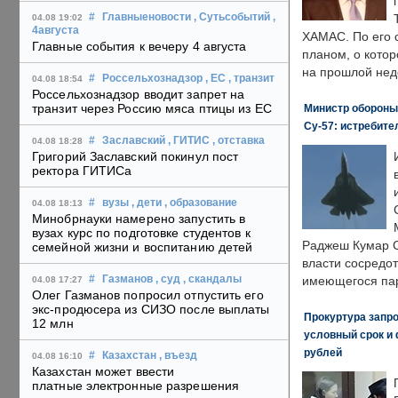
#
Главныеновости
, Сутьсобытий
,
04.08 19:02
4августа
ХАМАС. По его 
Главные события к вечеру 4 августа
планом, о кото
на прошлой нед
#
Россельхознадзор
, ЕС
, транзит
04.08 18:54
Россельхознадзор вводит запрет на
транзит через Россию мяса птицы из ЕС
Министр обороны
Су-57: истребите
#
Заславский
, ГИТИС
, отставка
04.08 18:28
Григорий Заславский покинул пост
ректора ГИТИСа
#
вузы
, дети
, образование
04.08 18:13
Минобрнауки намерено запустить в
вузах курс по подготовке студентов к
Раджеш Кумар С
семейной жизни и воспитанию детей
власти сосредо
#
Газманов
, суд
, скандалы
имеющегося пар
04.08 17:27
Олег Газманов попросил отпустить его
экс-продюсера из СИЗО после выплаты
Прокуртура запр
12 млн
условный срок и 
рублей
#
Казахстан
, въезд
04.08 16:10
Казахстан может ввести
платные электронные разрешения