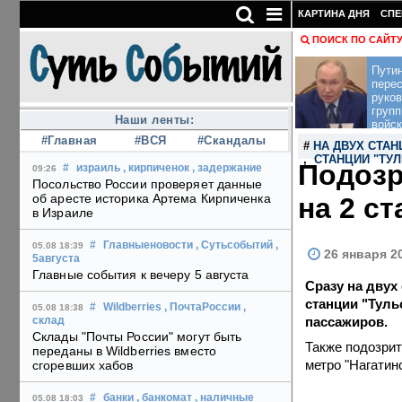
КАРТИНА ДНЯ
СПЕ
ПОИСК ПО САЙТ
Пути
перес
руко
групп
Наши ленты:
войск
#Главная
#ВСЯ
#Скандалы
#
НА ДВУХ СТА
,
СТАНЦИИ "ТУЛ
Подозр
#
израиль
, кирпиченок
, задержание
09:26
Посольство России проверяет данные
об аресте историка Артема Кирпиченка
на 2 с
в Израиле
#
Главныеновости
, Сутьсобытий
,
05.08 18:39
26 января 2
5августа
Главные события к вечеру 5 августа
Сразу на двух
станции "Туль
#
Wildberries
, ПочтаРоссии
,
05.08 18:38
пассажиров.
склад
Склады "Почты России" могут быть
Также подозрит
переданы в Wildberries вместо
метро "Нагатин
сгоревших хабов
#
банки
, банкомат
, наличные
05.08 18:03