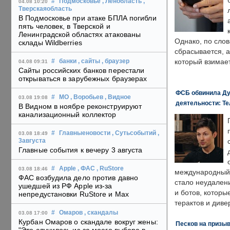
#
Подмосковье
, Ленобласть
,
04.08 10:20
Тверскаяобласть
В Подмосковье при атаке БПЛА погибли
пять человек, в Тверской и
Ленинградской областях атакованы
Однако, по слов
склады Wildberries
сбрасывается, а
который взимает
#
банки
, сайты
, браузер
04.08 09:31
Сайты российских банков перестали
открываться в зарубежных браузерах
ФСБ обвинила Ду
#
МО
, Воробьев
, Видное
03.08 19:08
деятельности: Те
В Видном в ноябре реконструируют
канализационный коллектор
#
Главныеновости
, Сутьсобытий
,
03.08 18:49
3августа
Главные события к вечеру 3 августа
#
Apple
, ФАС
, RuStore
03.08 18:46
международный 
ФАС возбудила дело против давно
стало неудален
ушедшей из РФ Apple из-за
и ботов, которы
непредустановки RuStore и Max
терактов и диве
#
Омаров
, скандалы
03.08 17:00
Курбан Омаров о скандале вокруг жены:
Песков на призыв