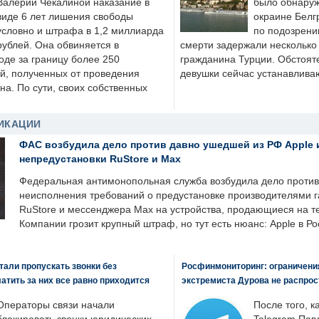
Валерии Чекалиной наказание в
было обнаруж
виде 6 лет лишения свободы
окраине Белг
условно и штрафа в 1,2 миллиарда
по подозрени
рублей. Она обвиняется в
смерти задержали несколько 
оде за границу более 250
гражданина Турции. Обстоят
й, полученных от проведения
девушки сейчас устанавлива
а. По сути, своих собственных
ИКАЦИИ
ФАС возбудила дело против давно ушедшей из РФ Apple 
непредустановки RuStore и Max
Федеральная антимонопольная служба возбудила дело против 
неисполнения требований о предустановке производителями 
RuStore и мессенджера Max на устройства, продающиеся на т
Компании грозит крупный штраф, но тут есть нюанс: Apple в Ро
али пропускать звонки без
Росфинмониторинг: ограничения
латить за них все равно приходится
экстремиста Дурова не распрос
Операторы связи начали
После того, к