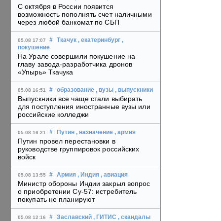
С октября в России появится
возможность пополнять счет наличными
через любой банкомат по СБП
#
Ткачук
, екатеринбург
,
05.08 17:07
покушение
На Урале совершили покушение на
главу завода-разработчика дронов
«Упырь» Ткачука
#
образование
, вузы
, выпускники
05.08 16:51
Выпускники все чаще стали выбирать
для поступления иностранные вузы или
российские колледжи
#
Путин
, назначение
, армия
05.08 16:21
Путин провел перестановки в
руководстве группировок российских
войск
#
Армия
, Индия
, авиация
05.08 13:55
Министр обороны Индии закрыл вопрос
о приобретении Су-57: истребитель
покупать не планируют
#
Заславский
, ГИТИС
, скандалы
05.08 12:16