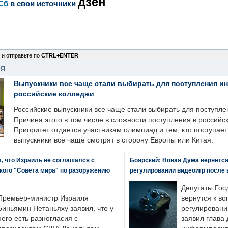
дзен
Сб
в свои источники
 и отправьте по
CTRL+ENTER
НЯ
Выпускники все чаще стали выбирать для поступления и
российские колледжи
Российские выпускники все чаще стали выбирать для поступле
Причина этого в том числе в сложности поступления в российс
Приоритет отдается участникам олимпиад и тем, кто поступает 
выпускники все чаще смотрят в сторону Европы или Китая.
, что Израиль не соглашался с
Боярский: Новая Дума вернется 
кого "Совета мира" по разоружению
регулировании видеоигр после
Депутаты Гос
Премьер-министр Израиля
вернутся к во
Биньямин Нетаньяху заявил, что у
регулировани
него есть разногласия с
заявил глава 