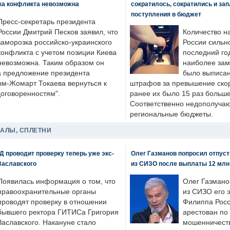
ка конфликта невозможна
сократилось, сократились и за
поступления в бюджет
Пресс-секретарь президента
России Дмитрий Песков заявил, что
Количество н
заморозка российско-украинского
России сильн
конфликта с учетом позиции Киева
последний год
невозможна. Таким образом он
наиболее зам
а предложение президента
было выписан
ым-Жомарт Токаева вернуться к
штрафов за превышение скоро
договоренностям".
ранее их было 15 раз больше
Соответственно недополучают
региональные бюджеты.
ДАЛЫ, СПЛЕТНИ
 проводит проверку теперь уже экс-
Олег Газманов попросил отпуст
Заславского
из СИЗО после выплаты 12 млн
Появилась информация о том, что
Олег Газмано
правоохранительные органы
из СИЗО его 
проводят проверку в отношении
Филиппа Росс
бывшего ректора ГИТИСа Григория
арестован по
Заславского. Накануне стало
мошенничеств