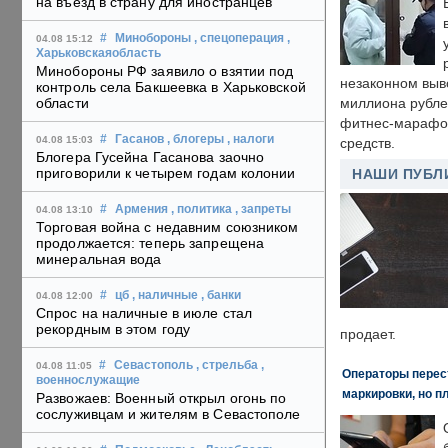
на въезд в страну для иностранцев
#
Минобороны
, спецоперация
,
04.08 15:12
Харьковскаяобласть
Минобороны РФ заявило о взятии под
незаконном выв
контроль села Бакшеевка в Харьковской
области
миллиона рубле
фитнес-марафон
#
Гасанов
, блогеры
, налоги
04.08 15:03
средств.
Блогера Гусейна Гасанова заочно
приговорили к четырем годам колонии
НАШИ ПУБЛ
#
Армения
, политика
, запреты
04.08 13:10
Торговая война с недавним союзником
продолжается: теперь запрещена
минеральная вода
#
цб
, наличные
, банки
04.08 12:00
Спрос на наличные в июле стал
рекордным в этом году
продает.
#
Севастополь
, стрельба
,
04.08 11:05
Операторы перест
военнослужащие
маркировки, но п
Развожаев: Военный открыл огонь по
сослуживцам и жителям в Севастополе