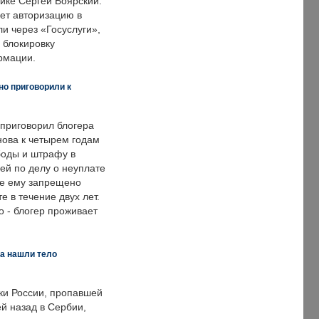
ке Сергей Боярский.
ет авторизацию в
и через «Госуслуги»,
 блокировку
рмации.
но приговорили к
 приговорил блогера
нова к четырем годам
оды и штрафу в
ей по делу о неуплате
же ему запрещено
е в течение двух лет.
 - блогер проживает
а нашли тело
ки России, пропавшей
й назад в Сербии,