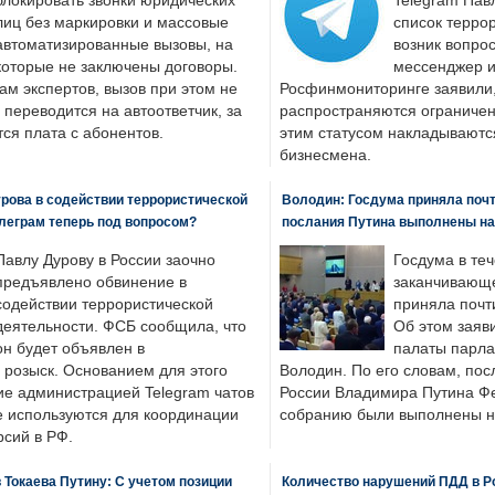
блокировать звонки юридических
Telegram Пав
лиц без маркировки и массовые
список террор
автоматизированные вызовы, на
возник вопрос
которые не заключены договоры.
мессенджер и
ам экспертов, вызов при этом не
Росфинмониторинге заявили, 
 переводится на автоответчик, за
распространяются ограничени
ся плата с абонентов.
этим статусом накладываютс
бизнесмена.
рова в содействии террористической
Володин: Госдума приняла почти
леграм теперь под вопросом?
послания Путина выполнены н
Павлу Дурову в России заочно
Госдума в теч
предъявлено обвинение в
заканчивающе
содействии террористической
приняла почти
деятельности. ФСБ сообщила, что
Об этом заяв
он будет объявлен в
палаты парла
розыск. Основанием для этого
Володин. По его словам, пос
ие администрацией Telegram чатов
России Владимира Путина Ф
е используются для координации
собранию были выполнены н
рсий в РФ.
 Токаева Путину: С учетом позиции
Количество нарушений ПДД в Р