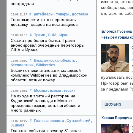
известно, что о
пострадали
сообщалось, ре
отставке по со
#
ритейлеры
, товары
, доставка
03.08 11:17
Торговые сети хотят переложить
доставку товаров на поставщиков
Блогера Гусейна 
#
Трамп
, США
, Иран
03.08 10:14
четырем годам к
Сказка про белого бычка: Трамп
анонсировал очередные переговоры
США и Ирана
#
Владимирскаяобласть
,
03.08 09:02
беспилотник
, Wildberries
Беспилотники атаковали складской
комплекс Wildberries во Владимирской
публиковать пос
области, возник пожар
Приговор был в
за пределами Р
#
Москва
, взрыв
, теракт
01.08 23:51
На входе в элитный ресторан на
Кудринской площади в Москве
ШОУБИЗ
произошел взрыв, есть погибшие и
много раненых
Ксения Бородина
#
Главныеновости
, Сутьсобытий
,
31.07 18:27
31июля
Главные события к вечеру 31 июля