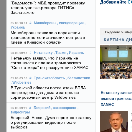
Добавляйте
C
"Ведомости": МВД проводит проверку
теперь уже экс-ректора ГИТИСа
Заславского
#
Минобороны
, спецоперация
,
05.08 10:01
Украина
0
Выделите ошибку
Минобороны заявило о поражении
транспортно-логистических центров в
КАРТИНА Д
Киеве и Киевской области
#
Нетаньяху
, Трамп
, Израиль
05.08 09:55
Нетаньяху заявил, что Израиль не
соглашался с планом трамповского
"Совета мира" по разоружению ХАМАС
#
Тульскаяобласть
, беспилотник
05.08 09:38
, Wildberries
В Тульской области после атаки БПЛА
повреждены два дома и загорелся
Нетаньяху заявил
сортировочный центр Wildberries
планом трамповс
ХАМАС
#
Боярский
, законопроект
,
05.08 09:11
видеоигры
Боярский: Новая Дума вернется к закону
о регулировании видеоигр после
выборов