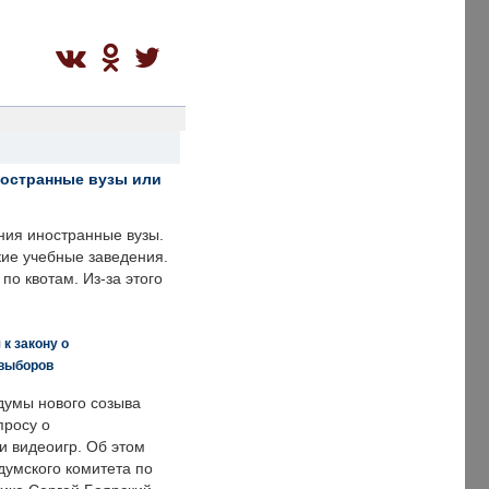
ностранные вузы или
ния иностранные вузы.
кие учебные заведения.
по квотам. Из-за этого
к закону о
 выборов
думы нового созыва
просу о
и видеоигр. Об этом
думского комитета по