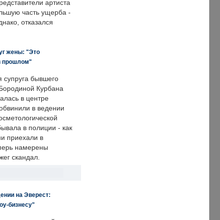
редставители артиста
льшую часть ущерба -
днако, отказался
уг жены: "Это
в прошлом"
я супруга бывшего
Бородиной Курбана
алась в центре
 обвинили в ведении
осметологической
ывала в полиции - как
ни приехали в
еперь намерены
зжег скандал.
ении на Эверест:
оу-бизнесу"