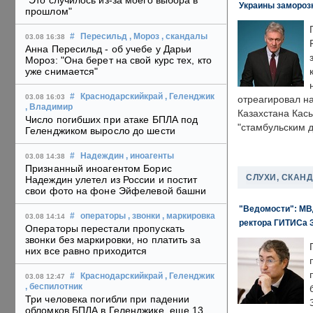
"Это случилось из-за моего выбора в
Украины замороз
прошлом"
#
Пересильд
, Мороз
, скандалы
03.08 16:38
Анна Пересильд - об учебе у Дарьи
Мороз: "Она берет на свой курс тех, кто
уже снимается"
#
Краснодарскийкрай
, Геленджик
03.08 16:03
отреагировал н
, Владимир
Казахстана Кас
Число погибших при атаке БПЛА под
"стамбульским 
Геленджиком выросло до шести
#
Надеждин
, иноагенты
03.08 14:38
Признанный иноагентом Борис
СЛУХИ, СКАН
Надеждин улетел из России и постит
свои фото на фоне Эйфелевой башни
"Ведомости": МВД
#
операторы
, звонки
, маркировка
03.08 14:14
ректора ГИТИСа 
Операторы перестали пропускать
звонки без маркировки, но платить за
них все равно приходится
#
Краснодарскийкрай
, Геленджик
03.08 12:47
, беспилотник
Три человека погибли при падении
обломков БПЛА в Геленджике, еще 13