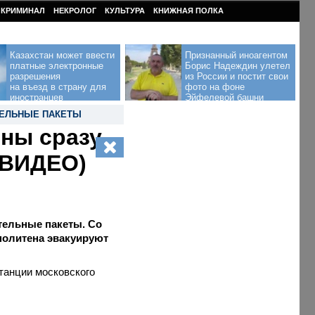
КРИМИНАЛ
НЕКРОЛОГ
КУЛЬТУРА
КНИЖНАЯ ПОЛКА
Казахстан может ввести
Признанный иноагентом
платные электронные
Борис Надеждин улетел
разрешения
из России и постит свои
на въезд в страну для
фото на фоне
иностранцев
Эйфелевой башни
ЕЛЬНЫЕ ПАКЕТЫ
ны сразу
(ВИДЕО)
тельные пакеты. Со
политена эвакуируют
танции московского