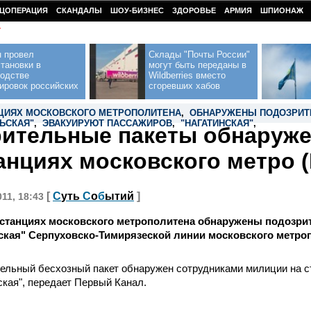
ЦОПЕРАЦИЯ
СКАНДАЛЫ
ШОУ-БИЗНЕС
ЗДОРОВЬЕ
АРМИЯ
ШПИОНАЖ
У
н провел
Склады "Почты России"
тановки в
могут быть переданы в
водстве
Wildberries вместо
ировок российских
сгоревших хабов
НЦИЯХ МОСКОВСКОГО МЕТРОПОЛИТЕНА
,
ОБНАРУЖЕНЫ ПОДОЗРИТ
ЬСКАЯ"
,
ЭВАКУИРУЮТ ПАССАЖИРОВ
,
"НАГАТИНСКАЯ"
,
ительные пакеты обнаруже
танциях московского метро 
[
С
уть
С
о
б
ытий
]
011, 18:43
 станциях московского метрополитена обнаружены подозри
ская" Серпуховско-Тимирязеской линии московского метро
ельный бесхозный пакет обнаружен сотрудниками милиции на с
ская", передает Первый Канал.