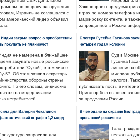
президентом США Дональдом
информполити
Трампом по вопросу разоружения
Законопроект предусматрива
словам, Израиль не соглашался с
играх по номеру телефона ил
ром американский лидер объявил
маркировку контента, а также
еле.
запрещенной в России инфо
 Индии закрыл вопрос о приобретении
Блогера Гусейна Гасанова заоч
ль покупать не планируют
четырем годам колонии
Индия не намерена в ближайшее
Суд в Москве
время закупать новые российские
Гусейна Гаса
истребители "Сухой", в том числе
лишения своб
Су-57. Об этом заявил секретарь
миллион рубл
Министерства обороны страны
налогов. Так
ингх. По его словам, индийские
публиковать посты в интернет
точатся на модернизации
Приговор был вынесен заочно
ка истребителей.
за пределами России.
осила для Валерии Чекалиной
В чемодане на окраине Белград
фантастический штраф в 1,2 млрд
пропавшей россиянки
Тело граждан
Прокуратура запросила для
несколько дне