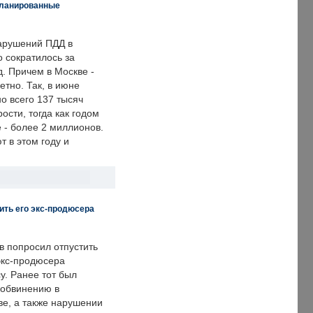
планированные
арушений ПДД в
о сократилось за
. Причем в Москве -
етно. Так, в июне
о всего 137 тысяч
сти, тогда как годом
 - более 2 миллионов.
 в этом году и
ить его экс-продюсера
в попросил отпустить
экс-продюсера
у. Ранее тот был
 обвинению в
е, а также нарушении