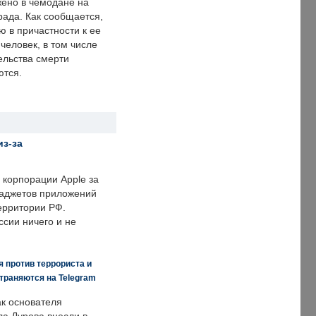
ено в чемодане на
рада. Как сообщается,
ю в причастности к ее
человек, в том числе
ельства смерти
ются.
из-за
корпорации Apple за
гаджетов приложений
ерритории РФ.
ссии ничего и не
 против террориста и
траняются на Telegram
ак основателя