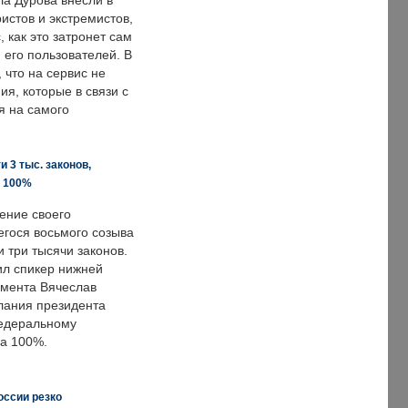
ла Дурова внесли в
истов и экстремистов,
, как это затронет сам
 его пользователей. В
что на сервис не
я, которые в связи с
я на самого
 3 тыс. законов,
а 100%
ение своего
гося восьмого созыва
 три тысячи законов.
ил спикер нижней
мента Вячеслав
лания президента
едеральному
а 100%.
оссии резко