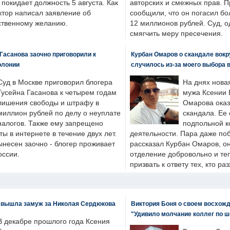
н покидает должность 5 августа. Как
авторских и смежных прав. П
ктор написал заявление об
сообщили, что он погасил бо
бственному желанию.
12 миллионов рублей. Суд, о
смягчить меру пресечения.
Гасанова заочно приговорили к
Курбан Омаров о скандале вокр
олонии
случилось из-за моего выбора 
Суд в Москве приговорил блогера
На днях нова
Гусейна Гасанова к четырем годам
мужа Ксении 
лишения свободы и штрафу в
Омарова оказ
миллион рублей по делу о неуплате
скандала. Ее
налогов. Также ему запрещено
подпольной к
ты в интернете в течение двух лет.
деятельности. Пара даже поб
ынесен заочно - блогер проживает
рассказал Курбан Омаров, о
оссии.
отделение добровольно и т
призвать к ответу тех, кто ра
 вышла замуж за Николая Сердюкова
Виктория Боня о своем восхожд
"Удивило молчание коллег по ш
В декабре прошлого года Ксения