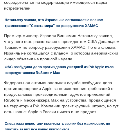
сосредоточатся на модернизации имеющегося парка
истребителей.
Нетаньяху заявил, что Израиль не соглашался с планом
трамповского "Совета мира" по разоружению ХАМАС
Премьер-министр Израиля Биньямин Нетаньяху заявил,
что у него есть разногласия с президентом США Дональдом
Трампом по вопросу разоружения ХАМАС. По его словам,
Израиль не соглашался с планом, о котором американский
лидер объявил на прошлой неделе.
ФАС возбудила дело против давно ушедшей из РФ Apple из-за
непредустановки RuStore и Max
Федеральная антимонопольная служба возбудила дело
против корпорации Apple за неисполнения требований о
предустановке производителями гаджетов приложений
RuStore и мессенджера Max на устройства, продающиеся
на территории РФ. Компании грозит крупный штраф, но тут
есть нюанс: Apple в России ничего и не продает.
Операторы перестали пропускать звонки без маркировки, но
платить за них все равно приходится