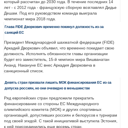
который рассчитан до 2030 года. В течение последних 14
лет - с 2012 года - французскую сборную возглавлял Дидье
Дешам. Под его руководством команда выиграла
чемпионат мира 2018 года.
Глава FIDE Дворкович временно покинул должность из-за
санкций ЕС
Президент Международной шахматной федерации (FIDE)
Аркадий Дворкович объявил, что временно покидает свою
должность. Исполнять обязанности главы организации
будет его заместитель, 15-й чемпион мира Вишванатан
Ананд. Накануне ЕС внес Аркадия Дворковича в
санкционный список.
Девять стран призвали лишить МОК финансирования ЕС из-за
допуска россиян, но они очевидно в меньшинстве
Ряд европейских стран предложили прекратить
финансирование со стороны ЕС Международного
олимпийского комитета (МОК) и других спортивных
организаций, допустивших россиян и белорусов к турнирам
под своей эгидой. С такой инициативой выступила Эстония,
к ней присоединились еще восемь стран.