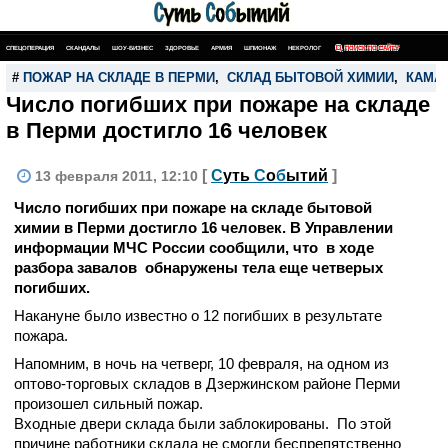
СПЕЦОПЕРАЦИЯ
СКАНДАЛЫ
ШОУ-БИЗНЕС
ЗДОРОВЬЕ
АРМИЯ
ШПИОНАЖ
НЕКРОЛОГ
ПОИСК ПО САЙТУ
#
ПОЖАР НА СКЛАДЕ В ПЕРМИ
,
СКЛАД БЫТОВОЙ ХИМИИ
,
КАМА
Число погибших при пожаре на складе
в Перми достигло 16 человек
[
С
уть
С
о
б
ытий
]
13 февраля 2011, 12:10
Число погибших при пожаре на складе бытовой
химии в Перми достигло 16 человек. В Управлении
информации МЧС России сообщили, что в ходе
разбора завалов обнаружены тела еще четверых
погибших.
Накануне было известно о 12 погибших в результате
пожара.
Напомним, в ночь на четверг, 10 февраля, на одном из
оптово-торговых складов в Дзержинском районе Перми
произошел сильный пожар.
Входные двери склада были заблокированы. По этой
причине работники склада не смогли беспрепятственно