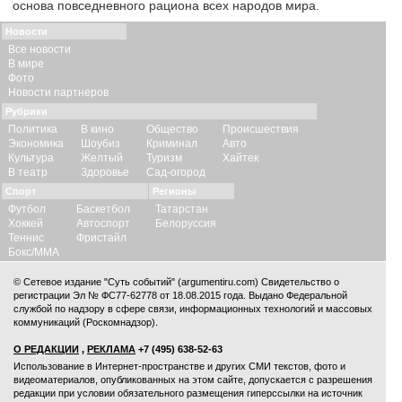
основа повседневного рациона всех народов мира.
Новости
Все новости
В мире
Фото
Новости партнеров
Рубрики
Политика
В кино
Общество
Происшествия
Экономика
Шоубиз
Криминал
Авто
Культура
Желтый
Туризм
Хайтек
В театр
Здоровье
Сад-огород
Спорт
Регионы
Футбол
Баскетбол
Татарстан
Хоккей
Автоспорт
Белоруссия
Теннис
Фристайл
Бокс/ММА
© Сетевое издание "Суть событий" (argumentiru.com) Свидетельство о
регистрации Эл № ФС77-62778 от 18.08.2015 года. Выдано Федеральной
службой по надзору в сфере связи, информационных технологий и массовых
коммуникаций (Роскомнадзор).
О РЕДАКЦИИ
,
РЕКЛАМА
+7 (495) 638-52-63
Использование в Интернет-пространстве и других СМИ текстов, фото и
видеоматериалов, опубликованных на этом сайте, допускается с
разрешения
редакции
при условии обязательного размещения гиперссылки на источник