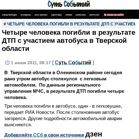
СПЕЦОПЕРАЦИЯ
СКАНДАЛЫ
ШОУ-БИЗНЕС
ЗДОРОВЬЕ
АРМИЯ
ШПИОНАЖ
НЕКРОЛОГ
ПОИСК ПО САЙТУ
#
ЧЕТЫРЕ ЧЕЛОВЕКА ПОГИБЛИ В РЕЗУЛЬТАТЕ ДТП С УЧАСТИЕМ
Четыре человека погибли в результате
ДТП с участием автобуса в Тверской
области
[
С
уть
С
о
б
ытий
]
1 июня 2011, 08:17
В Тверской области в Оленинском районе сегодня
рано утром автобус столкнулся с легковым
автомобилем. По данным регионального
управления МЧС, в результате ДТП погибли четыре
человека.
Три человека погибли в автобусе, один - в легковушке,
передает РИА Новости. После столкновения автобус
загорелся. Другие подробности автомобильной аварии
выясняются.
дзен
Добавляйте
CСб
в свои источники