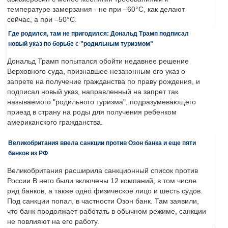
температуре замерзания - не при –60°C, как делают
сейчас, а при –50°C.
Где родился, там не пригодился: Дональд Трамп подписал
новый указ по борьбе с "родильным туризмом"
Дональд Трамп попытался обойти недавнее решение
Верховного суда, признавшее незаконным его указ о
запрете на получение гражданства по праву рождения, и
подписал новый указ, направленный на запрет так
называемого "родильного туризма", подразумевающего
приезд в страну на роды для получения ребенком
американского гражданства.
Великобритания ввела санкции против Озон банка и еще пяти
банков из РФ
Великобритания расширила санкционный список против
России.В него были включены 12 компаний, в том числе
ряд банков, а также одно физическое лицо и шесть судов.
Под санкции попал, в частности Озон банк. Там заявили,
что банк продолжает работать в обычном режиме, санкции
не повлияют на его работу.