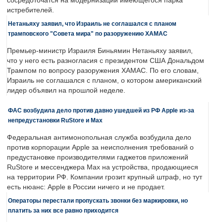
сосредоточатся на модернизации имеющегося парка
истребителей.
Нетаньяху заявил, что Израиль не соглашался с планом
трамповского "Совета мира" по разоружению ХАМАС
Премьер-министр Израиля Биньямин Нетаньяху заявил,
что у него есть разногласия с президентом США Дональдом
Трампом по вопросу разоружения ХАМАС. По его словам,
Израиль не соглашался с планом, о котором американский
лидер объявил на прошлой неделе.
ФАС возбудила дело против давно ушедшей из РФ Apple из-за
непредустановки RuStore и Max
Федеральная антимонопольная служба возбудила дело
против корпорации Apple за неисполнения требований о
предустановке производителями гаджетов приложений
RuStore и мессенджера Max на устройства, продающиеся
на территории РФ. Компании грозит крупный штраф, но тут
есть нюанс: Apple в России ничего и не продает.
Операторы перестали пропускать звонки без маркировки, но
платить за них все равно приходится