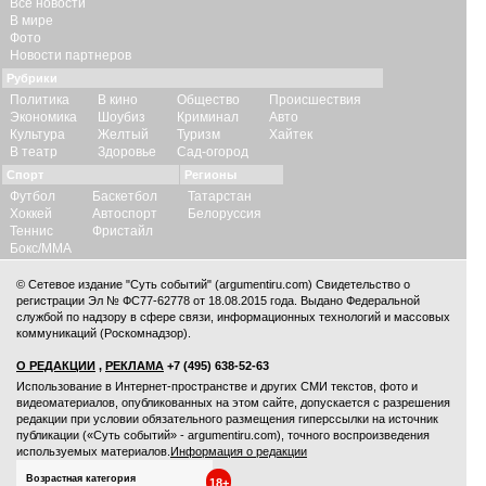
Все новости
В мире
Фото
Новости партнеров
Рубрики
Политика
В кино
Общество
Происшествия
Экономика
Шоубиз
Криминал
Авто
Культура
Желтый
Туризм
Хайтек
В театр
Здоровье
Сад-огород
Спорт
Регионы
Футбол
Баскетбол
Татарстан
Хоккей
Автоспорт
Белоруссия
Теннис
Фристайл
Бокс/ММА
© Сетевое издание "Суть событий" (argumentiru.com) Свидетельство о
регистрации Эл № ФС77-62778 от 18.08.2015 года. Выдано Федеральной
службой по надзору в сфере связи, информационных технологий и массовых
коммуникаций (Роскомнадзор).
О РЕДАКЦИИ
,
РЕКЛАМА
+7 (495) 638-52-63
Использование в Интернет-пространстве и других СМИ текстов, фото и
видеоматериалов, опубликованных на этом сайте, допускается с
разрешения
редакции
при условии обязательного размещения гиперссылки на источник
публикации («Суть событий» - argumentiru.com), точного воспроизведения
используемых материалов.
Информация о редакции
Возрастная категория
18+