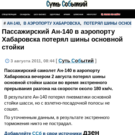
СПЕЦОПЕРАЦИЯ
СКАНДАЛЫ
ШОУ-БИЗНЕС
ЗДОРОВЬЕ
АРМИЯ
ШПИОНАЖ
НЕКРОЛОГ
ПОИСК ПО САЙТУ
#
АН-140
,
В АЭРОПОРТУ ХАБАРОВСКА
,
ПОТЕРЯЛ ШИНЫ ОСНОВН
Пассажирский Ан-140 в аэропорту
Хабаровска потерял шины основной
стойки
[
С
уть
С
о
б
ытий
]
3 августа 2011, 08:44
Пассажирский самолет Ан-140 в аэропорту
Хабаровска вечером 2 августа потерял шины
основной стойки шасси во время экстренного
прерывания разгона на скорости около 180 км/ч.
В результате Ан-140 потерял пневматики основной
стойки шасси, но с взлетно-посадочной полосы не
сошел.
По уточненным данным, в результате экстренного
торможения никто не пострадал.
дзен
Добавляйте
CСб
в свои источники