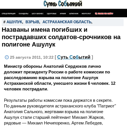
СПЕЦОПЕРАЦИЯ
СКАНДАЛЫ
ШОУ-БИЗНЕС
ЗДОРОВЬЕ
АРМИЯ
ШПИОНАЖ
НЕКРОЛОГ
ПОИСК ПО САЙТУ
#
АШУЛУК
,
ВЗРЫВ
,
АСТРАХАНСКАЯ ОБЛАСТЬ
,
Названы имена погибших и
пострадавших солдатов-срочников на
полигоне Ашулук
[
С
уть
С
о
б
ытий
]
25 августа 2011, 10:22
Министр обороны Анатолий Сердюков лично
доложит президенту России о работе комиссии по
расследованию взрыва на полигоне Ашулук
Астраханской области, унесшего жизни 6 человек. 12
человек пострадали
.
Результаты работы комиссии пока держатся в секрете.
По данным руководителя астраханского клуба "Патриот"
Анатолия Сального, жертвами взрыва на полигоне
Ашулук стали старший лейтенант Михаил Жарков,
рядовые — Михаил Нечипоренко, Артем Лебедев,