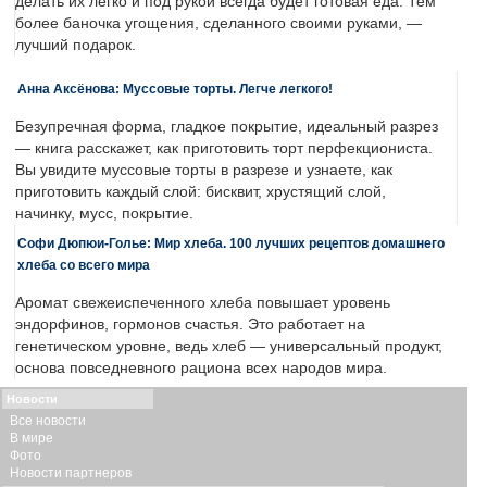
делать их легко и под рукой всегда будет готовая еда. Тем
более баночка угощения, сделанного своими руками, —
лучший подарок.
Анна Аксёнова: Муссовые торты. Легче легкого!
Безупречная форма, гладкое покрытие, идеальный разрез
— книга расскажет, как приготовить торт перфекциониста.
Вы увидите муссовые торты в разрезе и узнаете, как
приготовить каждый слой: бисквит, хрустящий слой,
начинку, мусс, покрытие.
Софи Дюпюи-Голье: Мир хлеба. 100 лучших рецептов домашнего
хлеба со всего мира
Аромат свежеиспеченного хлеба повышает уровень
эндорфинов, гормонов счастья. Это работает на
генетическом уровне, ведь хлеб — универсальный продукт,
основа повседневного рациона всех народов мира.
Новости
Все новости
В мире
Фото
Новости партнеров