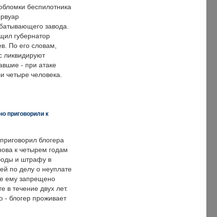
обломки беспилотника
ервуар
батывающего завода.
щил губернатор
в. По его словам,
с ликвидируют
авшие - при атаке
и четыре человека.
но приговорили к
 приговорил блогера
нова к четырем годам
оды и штрафу в
ей по делу о неуплате
же ему запрещено
е в течение двух лет.
 - блогер проживает