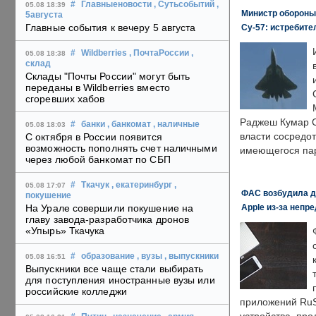
#
Главныеновости
, Сутьсобытий
,
05.08 18:39
Министр обороны
5августа
Главные события к вечеру 5 августа
Су-57: истребите
#
Wildberries
, ПочтаРоссии
,
05.08 18:38
склад
Склады "Почты России" могут быть
переданы в Wildberries вместо
сгоревших хабов
Раджеш Кумар С
#
банки
, банкомат
, наличные
05.08 18:03
власти сосредо
С октября в России появится
возможность пополнять счет наличными
имеющегося пар
через любой банкомат по СБП
#
Ткачук
, екатеринбург
,
05.08 17:07
ФАС возбудила д
покушение
Apple из-за непр
На Урале совершили покушение на
главу завода-разработчика дронов
«Упырь» Ткачука
#
образование
, вузы
, выпускники
05.08 16:51
Выпускники все чаще стали выбирать
для поступления иностранные вузы или
российские колледжи
приложений RuS