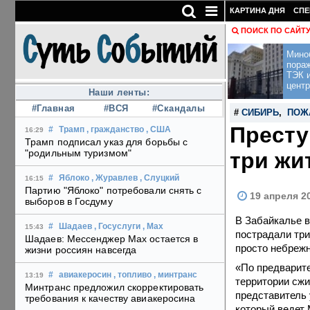
КАРТИНА ДНЯ
СПЕ
ПОИСК ПО САЙТ
Мино
пора
ТЭК и
центр
Наши ленты:
#Главная
#ВСЯ
#Скандалы
#
СИБИРЬ
,
ПОЖ
Престу
#
Трамп
, гражданство
, США
16:29
Трамп подписал указ для борьбы с
"родильным туризмом"
три жи
#
Яблоко
, Журавлев
, Слуцкий
16:15
Партию "Яблоко" потребовали снять с
19 апреля 2
выборов в Госдуму
В Забайкалье в
#
Шадаев
, Госуслуги
, Max
15:43
пострадали три
Шадаев: Мессенджер Max остается в
просто небрежн
жизни россиян навсегда
«По предварите
#
авиакеросин
, топливо
, минтранс
13:19
территории сжи
Минтранс предложил скорректировать
представитель 
требования к качеству авиакеросина
который ведет 