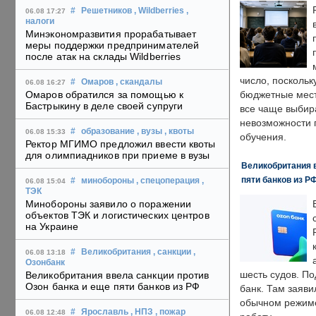
#
Решетников
, Wildberries
,
06.08 17:27
налоги
Минэкономразвития прорабатывает
меры поддержки предпринимателей
после атак на склады Wildberries
число, поскольк
#
Омаров
, скандалы
06.08 16:27
Омаров обратился за помощью к
бюджетные мест
Бастрыкину в деле своей супруги
все чаще выбир
невозможности 
#
образование
, вузы
, квоты
06.08 15:33
обучения.
Ректор МГИМО предложил ввести квоты
для олимпиадников при приеме в вузы
Великобритания в
пяти банков из Р
#
минобороны
, спецоперация
,
06.08 15:04
ТЭК
Минобороны заявило о поражении
объектов ТЭК и логистических центров
на Украине
#
Великобритания
, санкции
,
06.08 13:18
Озонбанк
шесть судов. По
Великобритания ввела санкции против
Озон банка и еще пяти банков из РФ
банк. Там заяви
обычном режиме
#
Ярославль
, НПЗ
, пожар
06.08 12:48