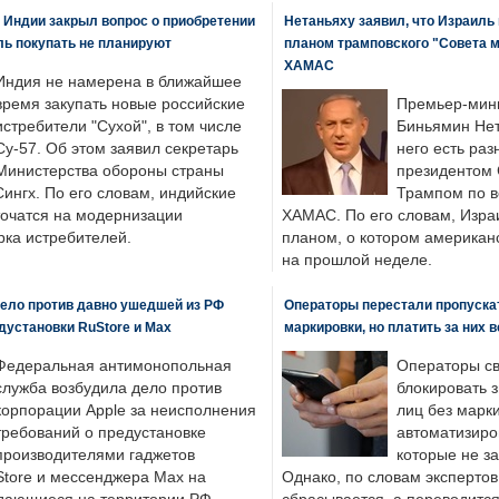
 Индии закрыл вопрос о приобретении
Нетаньяху заявил, что Израиль
ль покупать не планируют
планом трамповского "Совета 
ХАМАС
Индия не намерена в ближайшее
время закупать новые российские
Премьер-мин
истребители "Сухой", в том числе
Биньямин Нет
Су-57. Об этом заявил секретарь
него есть раз
Министерства обороны страны
президентом
ингх. По его словам, индийские
Трампом по в
точатся на модернизации
ХАМАС. По его словам, Изра
ка истребителей.
планом, о котором американ
на прошлой неделе.
ело против давно ушедшей из РФ
Операторы перестали пропускат
едустановки RuStore и Max
маркировки, но платить за них 
Федеральная антимонопольная
Операторы св
служба возбудила дело против
блокировать 
корпорации Apple за неисполнения
лиц без марк
требований о предустановке
автоматизиро
производителями гаджетов
которые не з
tore и мессенджера Max на
Однако, по словам экспертов