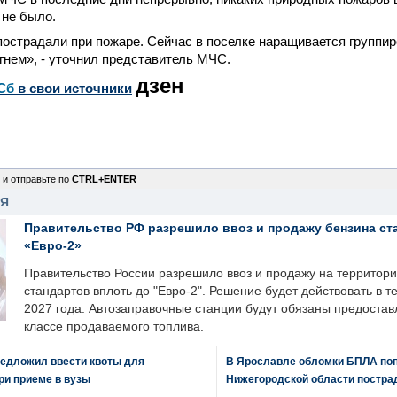
 не было.
пострадали при пожаре. Сейчас в поселке наращивается группир
гнем», - уточнил представитель МЧС.
дзен
Сб
в свои источники
 и отправьте по
CTRL+ENTER
НЯ
Правительство РФ разрешило ввоз и продажу бензина ст
«Евро-2»
Правительство России разрешило ввоз и продажу на территор
стандартов вплоть до "Евро-2". Решение будет действовать в т
2027 года. Автозаправочные станции будут обязаны предоста
классе продаваемого топлива.
едложил ввести квоты для
В Ярославле обломки БПЛА поп
ри приеме в вузы
Нижегородской области постра