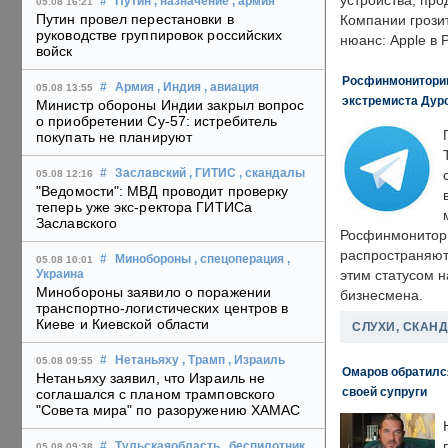
устройства, пр
#
Путин
, назначение
, армия
05.08 16:21
Путин провел перестановки в
Компании грозит
руководстве группировок российских
нюанс: Apple в 
войск
Росфинмониторинг
#
Армия
, Индия
, авиация
05.08 13:55
экстремиста Дуро
Министр обороны Индии закрыл вопрос
о приобретении Су-57: истребитель
покупать не планируют
#
Заславский
, ГИТИС
, скандалы
05.08 12:16
"Ведомости": МВД проводит проверку
теперь уже экс-ректора ГИТИСа
Заславского
Росфинмонитори
распространяютс
#
Минобороны
, спецоперация
,
05.08 10:01
этим статусом 
Украина
Минобороны заявило о поражении
бизнесмена.
транспортно-логистических центров в
Киеве и Киевской области
СЛУХИ, СКАН
#
Нетаньяху
, Трамп
, Израиль
05.08 09:55
Омаров обратилс
Нетаньяху заявил, что Израиль не
своей супруги
соглашался с планом трамповского
"Совета мира" по разоружению ХАМАС
#
Тульскаяобласть
, беспилотник
05.08 09:38