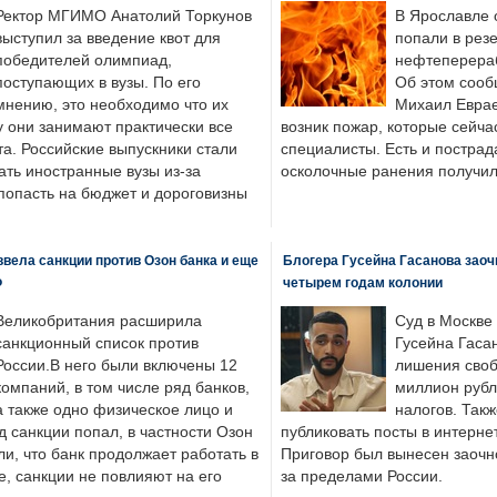
Ректор МГИМО Анатолий Торкунов
В Ярославле 
выступил за введение квот для
попали в рез
победителей олимпиад,
нефтеперера
поступающих в вузы. По его
Об этом сооб
мнению, это необходимо что их
Михаил Еврае
у они занимают практически все
возник пожар, которые сейча
а. Российские выпускники стали
специалисты. Есть и пострад
ать иностранные вузы из-за
осколочные ранения получил
попасть на бюджет и дороговизны
вела санкции против Озон банка и еще
Блогера Гусейна Гасанова заоч
Ф
четырем годам колонии
Великобритания расширила
Суд в Москве
санкционный список против
Гусейна Гаса
России.В него были включены 12
лишения своб
компаний, в том числе ряд банков,
миллион рубл
а также одно физическое лицо и
налогов. Так
д санкции попал, в частности Озон
публиковать посты в интернет
ли, что банк продолжает работать в
Приговор был вынесен заочно
, санкции не повлияют на его
за пределами России.