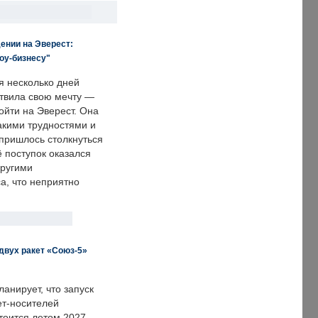
ении на Эверест:
оу-бизнесу"
я несколько дней
твила свою мечту —
ойти на Эверест. Она
акими трудностями и
пришлось столкнуться
ё поступок оказался
другими
а, что неприятно
двух ракет «Союз-5»
анирует, что запуск
ет-носителей
тоится летом 2027