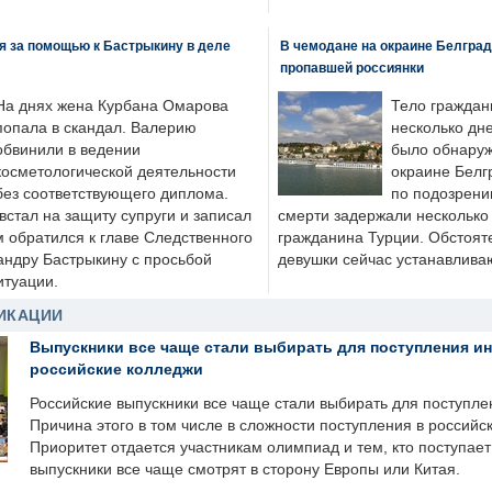
я за помощью к Бастрыкину в деле
В чемодане на окраине Белград
пропавшей россиянки
На днях жена Курбана Омарова
Тело граждан
попала в скандал. Валерию
несколько дне
обвинили в ведении
было обнаруж
косметологической деятельности
окраине Белг
без соответствующего диплома.
по подозрени
стал на защиту супруги и записал
смерти задержали несколько 
м обратился к главе Следственного
гражданина Турции. Обстоят
андру Бастрыкину с просьбой
девушки сейчас устанавлива
итуации.
ИКАЦИИ
Выпускники все чаще стали выбирать для поступления и
российские колледжи
Российские выпускники все чаще стали выбирать для поступле
Причина этого в том числе в сложности поступления в российс
Приоритет отдается участникам олимпиад и тем, кто поступает 
выпускники все чаще смотрят в сторону Европы или Китая.