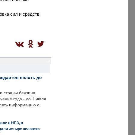
овка сил и средств
mc
андартов вплоть до
ии страны бензина
ечение года - до 1 июля
влять информацию о
али в НПЗ, в
дали четыре человека