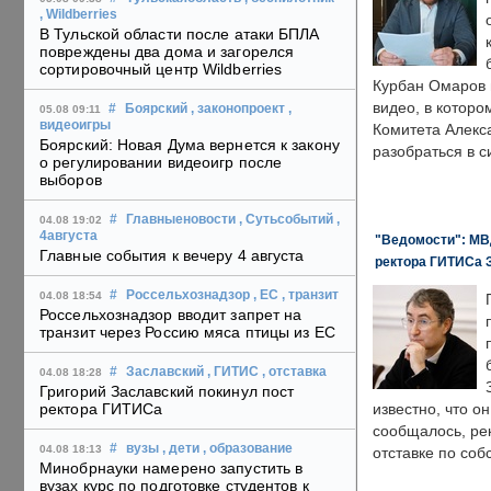
, Wildberries
В Тульской области после атаки БПЛА
повреждены два дома и загорелся
сортировочный центр Wildberries
Курбан Омаров в
видео, в которо
#
Боярский
, законопроект
,
05.08 09:11
видеоигры
Комитета Алекс
Боярский: Новая Дума вернется к закону
разобраться в с
о регулировании видеоигр после
выборов
#
Главныеновости
, Сутьсобытий
,
04.08 19:02
4августа
"Ведомости": МВД
Главные события к вечеру 4 августа
ректора ГИТИСа 
#
Россельхознадзор
, ЕС
, транзит
04.08 18:54
Россельхознадзор вводит запрет на
транзит через Россию мяса птицы из ЕС
#
Заславский
, ГИТИС
, отставка
04.08 18:28
Григорий Заславский покинул пост
ректора ГИТИСа
известно, что о
сообщалось, ре
#
вузы
, дети
, образование
04.08 18:13
отставке по со
Минобрнауки намерено запустить в
вузах курс по подготовке студентов к