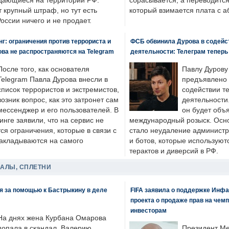
одающиеся на территории РФ.
сбрасывается, а переводится 
 крупный штраф, но тут есть
который взимается плата с а
России ничего и не продает.
: ограничения против террориста и
ФСБ обвинила Дурова в содейс
ва не распространяются на Telegram
деятельности: Телеграм теперь
После того, как основателя
Павлу Дурову
Telegram Павла Дурова внесли в
предъявлено 
список террористов и экстремистов,
содействии т
возник вопрос, как это затронет сам
деятельности
мессенджер и его пользователей. В
он будет объ
нге заявили, что на сервис не
международный розыск. Осно
я ограничения, которые в связи с
стало неудаление администр
накладываются на самого
и ботов, которые используют
терактов и диверсий в РФ.
ДАЛЫ, СПЛЕТНИ
я за помощью к Бастрыкину в деле
FIFA заявила о поддержке Инфа
проекта о продаже прав на чем
инвесторам
На днях жена Курбана Омарова
попала в скандал. Валерию
Президент М