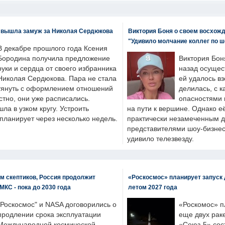
 вышла замуж за Николая Сердюкова
Виктория Боня о своем восхожд
"Удивило молчание коллег по ш
В декабре прошлого года Ксения
Бородина получила предложение
Виктория Бон
руки и сердца от своего избранника
назад осущес
Николая Сердюкова. Пара не стала
ей удалось вз
тянуть с оформлением отношений
делилась, с к
естно, они уже расписались.
опасностями 
а в узком кругу. Устроить
на пути к вершине. Однако е
планирует через несколько недель.
практически незамеченным 
представителями шоу-бизнес
удивило телезвезду.
м скептиков, Россия продолжит
«Роскосмос» планирует запуск 
МКС - пока до 2030 года
летом 2027 года
"Роскосмос" и NASA договорились о
«Роскомос» пл
продлении срока эксплуатации
еще двух рак
Международной космической
«Союз-5» сос