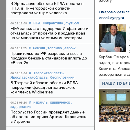
работу.
В Ярославле обломки БПЛА попали в
НПЗ, в Нижегородской области
Омаров обратилс
пострадали четыре человека
своей супруги
#
FIFA
, Инфантино
, футбол
06.08 12:08
FIFA заявила о поддержке Инфантино и
отказалась от проекта о продаже прав
на чемпионаты частным инвесторам
#
бензин
, топливо
, евро-2
06.08 11:25
Правительство РФ разрешило ввоз и
Курбан Омаров в
продажу бензина стандартов вплоть до
«Евро-2»
видео, в которо
Комитета Алекс
#
Тверскаяобласть
,
06.08 10:04
разобраться в с
Ярославскаяобласть
, беспилотники
В Тверской области обломки БПЛА
НАШИ ПУБЛ
повредили фасад логистического
комплекса Wildberries
#
израиль
, кирпиченок
,
06.08 09:26
задержание
Посольство России проверяет данные
об аресте историка Артема Кирпиченка
в Израиле