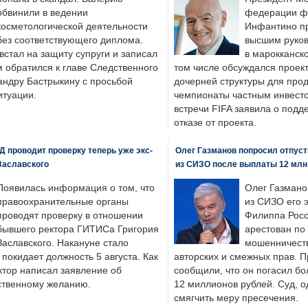
обвинили в ведении
федерации фу
косметологической деятельности
Инфантино пр
без соответствующего диплома.
высшим руков
стал на защиту супруги и записал
в марокканско
м обратился к главе Следственного
том числе обсуждался проек
андру Бастрыкину с просьбой
дочерней структуры для про
итуации.
чемпионаты частным инвесто
встречи FIFA заявила о под
отказе от проекта.
 проводит проверку теперь уже экс-
Олег Газманов попросил отпуст
Заславского
из СИЗО после выплаты 12 млн
Появилась информация о том, что
Олег Газмано
правоохранительные органы
из СИЗО его 
проводят проверку в отношении
Филиппа Росс
бывшего ректора ГИТИСа Григория
арестован по
Заславского. Накануне стало
мошенничеств
н покидает должность 5 августа. Как
авторских и смежных прав. П
ктор написал заявление об
сообщили, что он погасил бо
бственному желанию.
12 миллионов рублей. Суд, о
смягчить меру пресечения.