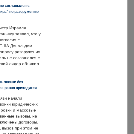
 не соглашался с
мира" по разоружению
истр Израиля
аньяху заявил, что у
ногласия с
 США Дональдом
опросу разоружения
иль не соглашался с
ский лидер объявил
ь звонки без
все равно приходится
язи начали
звонки юридических
ировки и массовые
ванные вызовы, на
аключены договоры.
, вызов при этом не