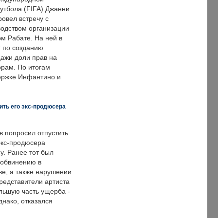
тбола (FIFA) Джанни
овел встречу с
одством организации
м Рабате. На ней в
т по созданию
дажи доли прав на
рам. По итогам
держке Инфантино и
ить его экс-продюсера
в попросил отпустить
экс-продюсера
у. Ранее тот был
 обвинению в
е, а также нарушении
редставители артиста
льшую часть ущерба -
днако, отказался