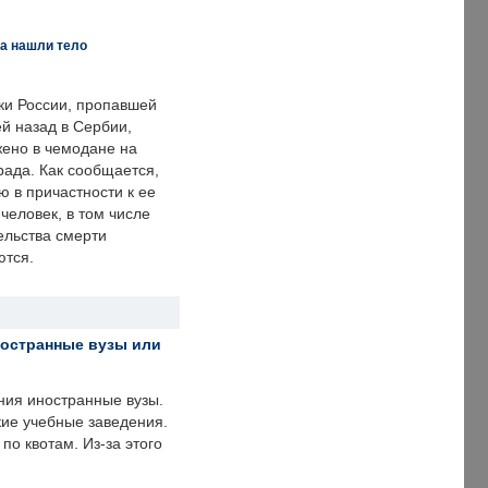
а нашли тело
ки России, пропавшей
й назад в Сербии,
ено в чемодане на
рада. Как сообщается,
ю в причастности к ее
человек, в том числе
ельства смерти
ются.
ностранные вузы или
ния иностранные вузы.
кие учебные заведения.
по квотам. Из-за этого