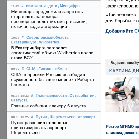
зафиксировано
#
сим-карты
, дети
, Минцифры
11:49
Минцифры предложило запретить
«Три человека 
отправлять на номера
для борьбы с о
несовершеннолетних смс-рассылки,
включая коды авторизации
Добавляйте
C
#
Свердловскаяобласть
,
10:39
Екатеринбург
, Wildberries
В Екатеринбурге загорелся
логистический объект Wildberries после
атаки ВСУ
0
Выделите ошибку
#
США
, Гилман
, обмен
09:27
КАРТИНА Д
США попросили Россию освободить
осужденного бывшего морпеха Роберта
Гилмана
#
Главныеновости
, Сутьсобытий
,
06.08 18:33
6августа
Главные события к вечеру 6 августа
#
Путин
, Шереметьево
, аэропорт
06.08 18:25
Путин разрешил полностью
Ректор МГИМО пр
приватизировать аэропорт
Шереметьево
олимпиадников п