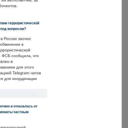
на автоответчик, за
бонентов.
твии террористической
 под вопросом?
 в России заочно
обвинение в
еррористической
. ФСБ сообщила, что
явлен в
ванием для этого
ацией Telegram чатов
ся для координации
нтино и отказалась от
пионаты частным
еждународной