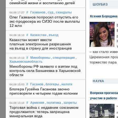
семейной жизни и воспитанию детей
ШОУБИЗ
#
Газманов
, суд
, скандалы
04.08 17:27
Ксения Бородина
Олег Газманов попросил отпустить его
экс-продюсера из СИЗО после выплаты
12 млн
#
Казахстан
, въезд
04.08 16:10
Казахстан может ввести
платные электронные разрешения
на въезд в страну для иностранцев
– как стало изв
Церемония прошл
#
Минобороны
, спецоперация
,
04.08 15:12
Харьковскаяобласть
торжество пара 
Минобороны РФ заявило о взятии под
контроль села Бакшеевка в Харьковской
области
НАУКА
#
Гасанов
, блогеры
, налоги
04.08 15:03
Блогера Гусейна Гасанова заочно
Вопреки прогноза
приговорили к четырем годам колонии
участие в работе 
#
Армения
, политика
, запреты
04.08 13:10
Торговая война с недавним союзником
продолжается: теперь запрещена
минеральная вода