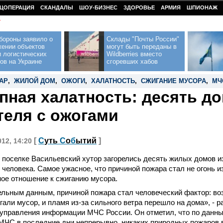
ЦОПЕРАЦИЯ
СКАНДАЛЫ
ШОУ-БИЗНЕС
ЗДОРОВЬЕ
АРМИЯ
ШПИОНАЖ
У
бороны заявило о
Склады "Почты России"
жении объектов
могут быть переданы в
 логистических
Wildberries вместо
ов на Украине
сгоревших хабов
АР
,
ЖИЛОЙ ДОМ
,
ОЖОГИ
,
ХАЛАТНОСТЬ
,
СЖИГАНИЕ МУСОРА
,
МЧ
пная халатность: десять до
теля с ожогами
[
С
уть
С
о
б
ытий
]
012, 14:20
 поселке Васильевский хутор загорелись десять жилых домов из
 человека. Самое ужасное, что причиной пожара стал не огонь из
ое отношение к сжиганию мусора.
льным данным, причиной пожара стал человеческий фактор: во
гали мусор, и пламя из-за сильного ветра перешло на дома», - 
управления информации МЧС России. Он отметил, что по данны
МЧС в последние дни непрерывно, никаких природных пожаров 