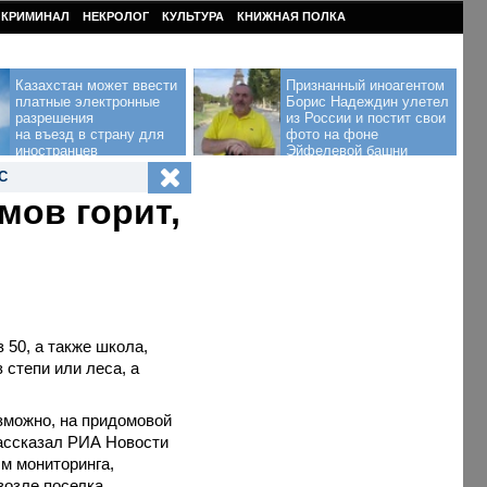
КРИМИНАЛ
НЕКРОЛОГ
КУЛЬТУРА
КНИЖНАЯ ПОЛКА
Казахстан может ввести
Признанный иноагентом
платные электронные
Борис Надеждин улетел
разрешения
из России и постит свои
на въезд в страну для
фото на фоне
иностранцев
Эйфелевой башни
С
мов горит,
 50, а также школа,
 степи или леса, а
зможно, на придомовой
рассказал РИА Новости
м мониторинга,
возле поселка