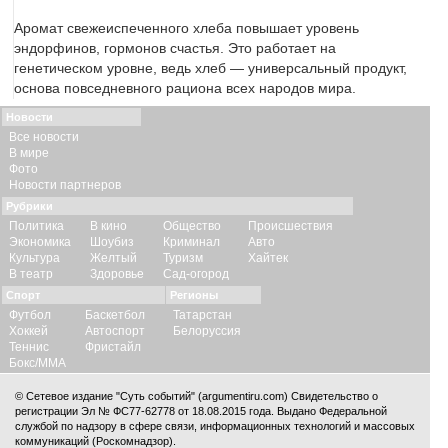
Аромат свежеиспеченного хлеба повышает уровень
эндорфинов, гормонов счастья. Это работает на
генетическом уровне, ведь хлеб — универсальный продукт,
основа повседневного рациона всех народов мира.
Новости
Все новости
В мире
Фото
Новости партнеров
Рубрики
Политика
В кино
Общество
Происшествия
Экономика
Шоубиз
Криминал
Авто
Культура
Желтый
Туризм
Хайтек
В театр
Здоровье
Сад-огород
Спорт
Регионы
Футбол
Баскетбол
Татарстан
Хоккей
Автоспорт
Белоруссия
Теннис
Фристайл
Бокс/ММА
© Сетевое издание "Суть событий" (argumentiru.com) Свидетельство о
регистрации Эл № ФС77-62778 от 18.08.2015 года. Выдано Федеральной
службой по надзору в сфере связи, информационных технологий и массовых
коммуникаций (Роскомнадзор).