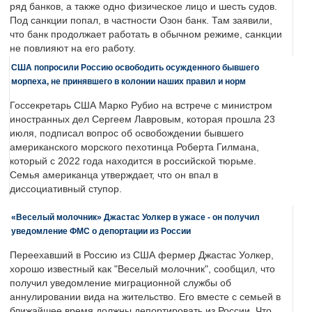
ряд банков, а также одно физическое лицо и шесть судов.
Под санкции попал, в частности Озон банк. Там заявили,
что банк продолжает работать в обычном режиме, санкции
не повлияют на его работу.
США попросили Россию освободить осужденного бывшего
морпеха, не принявшего в колонии наших правил и норм
Госсекретарь США Марко Рубио на встрече с министром
иностранных дел Сергеем Лавровым, которая прошла 23
июля, подписал вопрос об освобождении бывшего
американского морского пехотинца Роберта Гилмана,
который с 2022 года находится в российской тюрьме.
Семья американца утверждает, что он впал в
диссоциативный ступор.
«Веселый молочник» Джастас Уолкер в ужасе - он получил
уведомление ФМС о депортации из России
Переехавший в Россию из США фермер Джастас Уолкер,
хорошо известный как "Веселый молочник", сообщил, что
получил уведомление миграционной службы об
аннулировании вида на жительство. Его вместе с семьей в
ближайшее время должны депортировать из России. Что