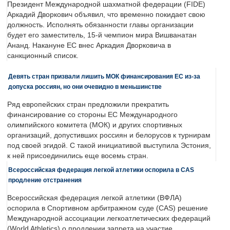
Президент Международной шахматной федерации (FIDE)
Аркадий Дворкович объявил, что временно покидает свою
должность. Исполнять обязанности главы организации
будет его заместитель, 15-й чемпион мира Вишванатан
Ананд. Накануне ЕС внес Аркадия Дворковича в
санкционный список.
Девять стран призвали лишить МОК финансирования ЕС из-за
допуска россиян, но они очевидно в меньшинстве
Ряд европейских стран предложили прекратить
финансирование со стороны ЕС Международного
олимпийского комитета (МОК) и других спортивных
организаций, допустивших россиян и белорусов к турнирам
под своей эгидой. С такой инициативой выступила Эстония,
к ней присоединились еще восемь стран.
Всероссийская федерация легкой атлетики оспорила в CAS
продление отстранения
Всероссийская федерация легкой атлетики (ВФЛА)
оспорила в Спортивном арбитражном суде (CAS) решение
Международной ассоциации легкоатлетических федераций
(World Athletics) о продлении запрета на участие