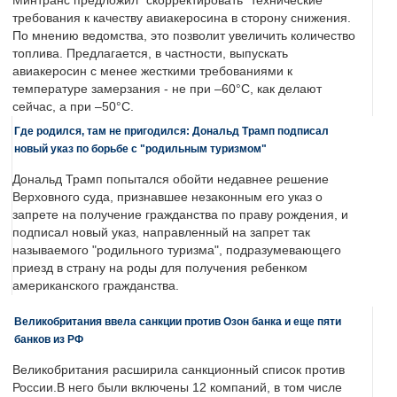
Минтранс предложил "скорректировать" технические
требования к качеству авиакеросина в сторону снижения.
По мнению ведомства, это позволит увеличить количество
топлива. Предлагается, в частности, выпускать
авиакеросин с менее жесткими требованиями к
температуре замерзания - не при –60°C, как делают
сейчас, а при –50°C.
Где родился, там не пригодился: Дональд Трамп подписал
новый указ по борьбе с "родильным туризмом"
Дональд Трамп попытался обойти недавнее решение
Верховного суда, признавшее незаконным его указ о
запрете на получение гражданства по праву рождения, и
подписал новый указ, направленный на запрет так
называемого "родильного туризма", подразумевающего
приезд в страну на роды для получения ребенком
американского гражданства.
Великобритания ввела санкции против Озон банка и еще пяти
банков из РФ
Великобритания расширила санкционный список против
России.В него были включены 12 компаний, в том числе