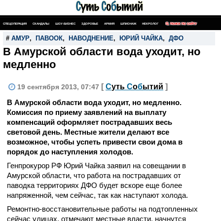
СПЕЦОПЕРАЦИЯ
СКАНДАЛЫ
ШОУ-БИЗНЕС
ЗДОРОВЬЕ
АРМИЯ
ШПИОНАЖ
НЕКРОЛОГ
ПОИСК ПО САЙТУ
#
АМУР
,
ПАВООК
,
НАВОДНЕНИЕ
,
ЮРИЙ ЧАЙКА
,
ДФО
В Амурской области вода уходит, но
медленно
[
С
уть
С
о
б
ытий
]
19 сентября 2013, 07:47
В Амурской области вода уходит, но медленно.
Комиссия по приему заявлений на выплату
компенсаций оформляет пострадавших весь
световой день. Местные жители делают все
возможное, чтобы успеть привести свои дома в
порядок до наступления холодов.
Генпрокурор РФ Юрий Чайка заявил на совещании в
Амурской области, что работа на пострадавших от
паводка территориях ДФО будет вскоре еще более
напряженной, чем сейчас, так как наступают холода.
Ремонтно-восстановительные работы на подтопленных
сейчас улицах, отмечают местные власти, начнутся