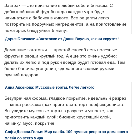
Завтрак — это признание в любви себе и близким. С
дебютной книгой фуд-блогера каждое утро будет
начинаться с бабочек в животе. Все рецепты легко
повторить из подручных ингредиентов, а на приготовление
некоторых блюд уйдет 5 минут.
Дарья Близнюк: «Заготовки от Даши. Вкусно, как ни «крути»!
Домашние заготовки — простой способ есть полезные
фрукты и овощи круглый год. А еще это очень удобно:
делать их легко и под рукой всегда будет готовая еда. Тем
более баночка угощения, сделанного своими руками, —
лучший подарок.
Анна Аксёнова: Муссовые торты. Легче легкого!
Безупречная форма, гладкое покрытие, идеальный разрез
— книга расскажет, как приготовить торт перфекциониста.
Вы увидите муссовые торты в разрезе и узнаете, как
приготовить каждый слой: бисквит, хрустящий слой,
начинку, мусс, покрытие.
Софи Дюпюи-Голье: Мир хлеба. 100 лучших рецептов домашнего
хлеба со всего мира