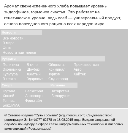
Аромат свежеиспеченного хлеба повышает уровень
эндорфинов, гормонов счастья. Это работает на
генетическом уровне, ведь хлеб — универсальный продукт,
основа повседневного рациона всех народов мира.
Новости
Все новости
В мире
Фото
Новости партнеров
Рубрики
Политика
В кино
Общество
Происшествия
Экономика
Шоубиз
Криминал
Авто
Культура
Желтый
Туризм
Хайтек
В театр
Здоровье
Сад-огород
Спорт
Регионы
Футбол
Баскетбол
Татарстан
Хоккей
Автоспорт
Белоруссия
Теннис
Фристайл
Бокс/ММА
© Сетевое издание "Суть событий" (argumentiru.com) Свидетельство о
регистрации Эл № ФС77-62778 от 18.08.2015 года. Выдано Федеральной
службой по надзору в сфере связи, информационных технологий и массовых
коммуникаций (Роскомнадзор).