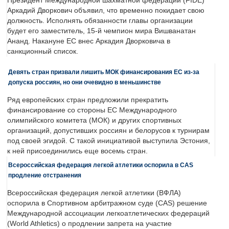
Президент Международной шахматной федерации (FIDE)
Аркадий Дворкович объявил, что временно покидает свою
должность. Исполнять обязанности главы организации
будет его заместитель, 15-й чемпион мира Вишванатан
Ананд. Накануне ЕС внес Аркадия Дворковича в
санкционный список.
Девять стран призвали лишить МОК финансирования ЕС из-за
допуска россиян, но они очевидно в меньшинстве
Ряд европейских стран предложили прекратить
финансирование со стороны ЕС Международного
олимпийского комитета (МОК) и других спортивных
организаций, допустивших россиян и белорусов к турнирам
под своей эгидой. С такой инициативой выступила Эстония,
к ней присоединились еще восемь стран.
Всероссийская федерация легкой атлетики оспорила в CAS
продление отстранения
Всероссийская федерация легкой атлетики (ВФЛА)
оспорила в Спортивном арбитражном суде (CAS) решение
Международной ассоциации легкоатлетических федераций
(World Athletics) о продлении запрета на участие