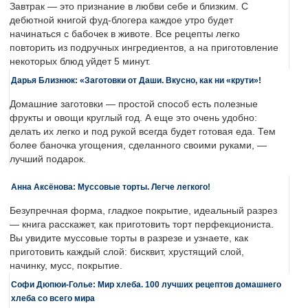
Завтрак — это признание в любви себе и близким. С
дебютной книгой фуд-блогера каждое утро будет
начинаться с бабочек в животе. Все рецепты легко
повторить из подручных ингредиентов, а на приготовление
некоторых блюд уйдет 5 минут.
Дарья Близнюк: «Заготовки от Даши. Вкусно, как ни «крути»!
Домашние заготовки — простой способ есть полезные
фрукты и овощи круглый год. А еще это очень удобно:
делать их легко и под рукой всегда будет готовая еда. Тем
более баночка угощения, сделанного своими руками, —
лучший подарок.
Анна Аксёнова: Муссовые торты. Легче легкого!
Безупречная форма, гладкое покрытие, идеальный разрез
— книга расскажет, как приготовить торт перфекциониста.
Вы увидите муссовые торты в разрезе и узнаете, как
приготовить каждый слой: бисквит, хрустящий слой,
начинку, мусс, покрытие.
Софи Дюпюи-Голье: Мир хлеба. 100 лучших рецептов домашнего
хлеба со всего мира