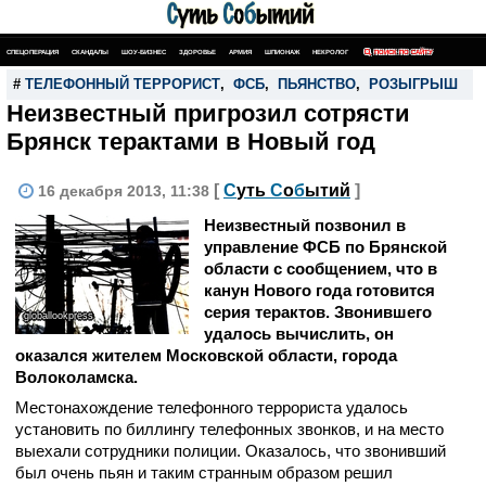
СПЕЦОПЕРАЦИЯ
СКАНДАЛЫ
ШОУ-БИЗНЕС
ЗДОРОВЬЕ
АРМИЯ
ШПИОНАЖ
НЕКРОЛОГ
ПОИСК ПО САЙТУ
#
ТЕЛЕФОННЫЙ ТЕРРОРИСТ
,
ФСБ
,
ПЬЯНСТВО
,
РОЗЫГРЫШ
Неизвестный пригрозил сотрясти
Брянск терактами в Новый год
[
С
уть
С
о
б
ытий
]
16 декабря 2013, 11:38
Неизвестный позвонил в
управление ФСБ по Брянской
области с сообщением, что в
канун Нового года готовится
серия терактов. Звонившего
globallookpress
удалось вычислить, он
оказался жителем Московской области, города
Волоколамска.
Местонахождение телефонного террориста удалось
установить по биллингу телефонных звонков, и на место
выехали сотрудники полиции. Оказалось, что звонивший
был очень пьян и таким странным образом решил