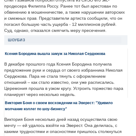
Олег Газманов попросил отпустить из СИЗО его экс-
продюсера Филиппа Россу. Ранее тот был арестован по
обвинению в мошенничестве, а также нарушении авторских
и смежных прав. Представители артиста сообщили, что он
погасил большую часть ущерба - 12 миллионов рублей.
Суд, однако, отказался смягчить меру пресечения.
ШОУБИЗ
Ксения Бородина вышла замуж за Николая Сердюкова
В декабре прошлого года Ксения Бородина получила
предложение руки и сердца от своего избранника Николая
Сердюкова. Пара не стала тянуть с оформлением
отношений – как стало известно, они уже расписались.
Церемония прошла в узком кругу. Устроить торжество пара
планирует через несколько недель.
Виктория Боня о своем восхождении на Эверест: "Удивило
молчание коллег по шоу-бизнесу"
Виктория Боня несколько дней назад осуществила свою
мечту — ей удалось взойти на Эверест. Она делилась, с
какими трудностями и опасностями пришлось столкнуться