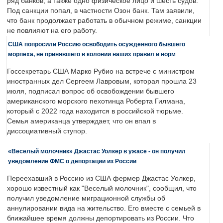
ряд банков, а также одно физическое лицо и шесть судов.
Под санкции попал, в частности Озон банк. Там заявили,
что банк продолжает работать в обычном режиме, санкции
не повлияют на его работу.
США попросили Россию освободить осужденного бывшего
морпеха, не принявшего в колонии наших правил и норм
Госсекретарь США Марко Рубио на встрече с министром
иностранных дел Сергеем Лавровым, которая прошла 23
июля, подписал вопрос об освобождении бывшего
американского морского пехотинца Роберта Гилмана,
который с 2022 года находится в российской тюрьме.
Семья американца утверждает, что он впал в
диссоциативный ступор.
«Веселый молочник» Джастас Уолкер в ужасе - он получил
уведомление ФМС о депортации из России
Переехавший в Россию из США фермер Джастас Уолкер,
хорошо известный как "Веселый молочник", сообщил, что
получил уведомление миграционной службы об
аннулировании вида на жительство. Его вместе с семьей в
ближайшее время должны депортировать из России. Что