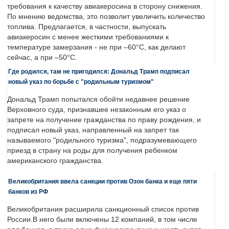
требования к качеству авиакеросина в сторону снижения.
По мнению ведомства, это позволит увеличить количество
топлива. Предлагается, в частности, выпускать
авиакеросин с менее жесткими требованиями к
температуре замерзания - не при –60°C, как делают
сейчас, а при –50°C.
Где родился, там не пригодился: Дональд Трамп подписал
новый указ по борьбе с "родильным туризмом"
Дональд Трамп попытался обойти недавнее решение
Верховного суда, признавшее незаконным его указ о
запрете на получение гражданства по праву рождения, и
подписал новый указ, направленный на запрет так
называемого "родильного туризма", подразумевающего
приезд в страну на роды для получения ребенком
американского гражданства.
Великобритания ввела санкции против Озон банка и еще пяти
банков из РФ
Великобритания расширила санкционный список против
России.В него были включены 12 компаний, в том числе