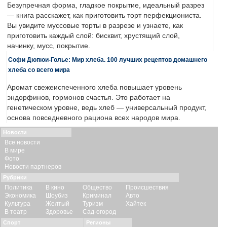
Безупречная форма, гладкое покрытие, идеальный разрез
— книга расскажет, как приготовить торт перфекциониста.
Вы увидите муссовые торты в разрезе и узнаете, как
приготовить каждый слой: бисквит, хрустящий слой,
начинку, мусс, покрытие.
Софи Дюпюи-Голье: Мир хлеба. 100 лучших рецептов домашнего
хлеба со всего мира
Аромат свежеиспеченного хлеба повышает уровень
эндорфинов, гормонов счастья. Это работает на
генетическом уровне, ведь хлеб — универсальный продукт,
основа повседневного рациона всех народов мира.
Новости
Все новости
В мире
Фото
Новости партнеров
Рубрики
Политика
В кино
Общество
Происшествия
Экономика
Шоубиз
Криминал
Авто
Культура
Желтый
Туризм
Хайтек
В театр
Здоровье
Сад-огород
Спорт
Регионы