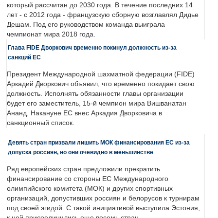
который рассчитан до 2030 года. В течение последних 14
лет - с 2012 года - французскую сборную возглавлял Дидье
Дешам. Под его руководством команда выиграла
чемпионат мира 2018 года.
Глава FIDE Дворкович временно покинул должность из-за
санкций ЕС
Президент Международной шахматной федерации (FIDE)
Аркадий Дворкович объявил, что временно покидает свою
должность. Исполнять обязанности главы организации
будет его заместитель, 15-й чемпион мира Вишванатан
Ананд. Накануне ЕС внес Аркадия Дворковича в
санкционный список.
Девять стран призвали лишить МОК финансирования ЕС из-за
допуска россиян, но они очевидно в меньшинстве
Ряд европейских стран предложили прекратить
финансирование со стороны ЕС Международного
олимпийского комитета (МОК) и других спортивных
организаций, допустивших россиян и белорусов к турнирам
под своей эгидой. С такой инициативой выступила Эстония,
к ней присоединились еще восемь стран.