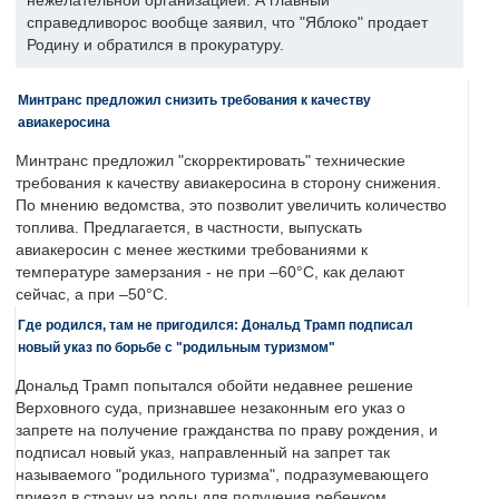
нежелательной организацией. А главный
справедливорос вообще заявил, что "Яблоко" продает
Родину и обратился в прокуратуру.
Минтранс предложил снизить требования к качеству
авиакеросина
Минтранс предложил "скорректировать" технические
требования к качеству авиакеросина в сторону снижения.
По мнению ведомства, это позволит увеличить количество
топлива. Предлагается, в частности, выпускать
авиакеросин с менее жесткими требованиями к
температуре замерзания - не при –60°C, как делают
сейчас, а при –50°C.
Где родился, там не пригодился: Дональд Трамп подписал
новый указ по борьбе с "родильным туризмом"
Дональд Трамп попытался обойти недавнее решение
Верховного суда, признавшее незаконным его указ о
запрете на получение гражданства по праву рождения, и
подписал новый указ, направленный на запрет так
называемого "родильного туризма", подразумевающего
приезд в страну на роды для получения ребенком