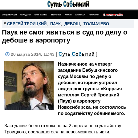
СПЕЦОПЕРАЦИЯ
СКАНДАЛЫ
ШОУ-БИЗНЕС
ЗДОРОВЬЕ
АРМИЯ
ШПИОНАЖ
НЕКРОЛОГ
ПОИСК ПО САЙТУ
#
СЕРГЕЙ ТРОИЦКИЙ
,
ПАУК
,
ДЕБОШ
,
ТОЛМАЧЕВО
Паук не смог явиться в суд по делу о
дебоше в аэропорту
[
С
уть
С
о
б
ытий
]
20 марта 2014, 11:43
Назначенное на четверг
заседание Бабушкинского
суда Москвы по делу о
дебоше, который устроил
лидер рок-группы «Коррзия
металла» Сергей Троицкий
(Паук) в аэропорту
Новосибирска, не состоялось
по ходатайству обвиняемого
.
Заседание было отложено на 2 апреля по ходатайству
Троицкого, сославшегося на невозможность явки.