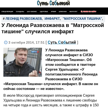
СПЕЦОПЕРАЦИЯ
СКАНДАЛЫ
ШОУ-БИЗНЕС
ЗДОРОВЬЕ
АРМИЯ
ШПИОНАЖ
НЕКРОЛОГ
ПОИСК ПО САЙТУ
#
ЛЕОНИД РАЗВОЗЖАЕВ
,
ИНФАРКТ
,
"МАТРОССКАЯ ТИШИНА"
,
Б
У Леонида Развозжаева в "Матросской
тишине" случился инфаркт
[
С
уть
С
о
б
ытий
]
3 октября 2014, 17:51
У Леонида Развозжаева
случился инфаркт в СИЗО
«Матросская Тишина». Об
этом сообщается в твиттере
Сергея Удальцова: «У
Вести.Ru
политзаключенного Леонида
Развозжаева в СИЗО
«Матросская Тишина» случился инфаркт. В каком он
сейчас состоянии — не известно».
В июле Мосгорсуд приговорил оппозиционеров Сергея
Удальцова и Леонида Развозжаева к лишению свободы
на четыре года и шесть месяцев, а также к штрафу в 150