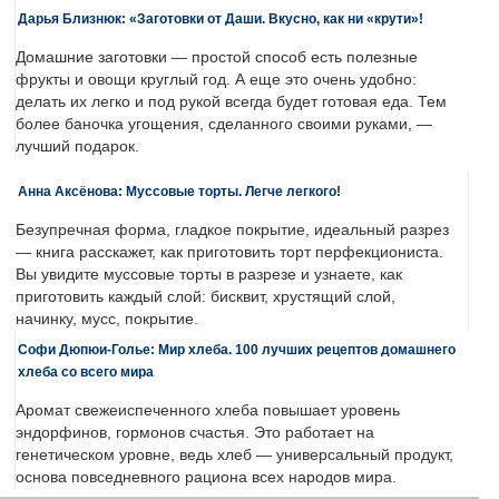
Дарья Близнюк: «Заготовки от Даши. Вкусно, как ни «крути»!
Домашние заготовки — простой способ есть полезные
фрукты и овощи круглый год. А еще это очень удобно:
делать их легко и под рукой всегда будет готовая еда. Тем
более баночка угощения, сделанного своими руками, —
лучший подарок.
Анна Аксёнова: Муссовые торты. Легче легкого!
Безупречная форма, гладкое покрытие, идеальный разрез
— книга расскажет, как приготовить торт перфекциониста.
Вы увидите муссовые торты в разрезе и узнаете, как
приготовить каждый слой: бисквит, хрустящий слой,
начинку, мусс, покрытие.
Софи Дюпюи-Голье: Мир хлеба. 100 лучших рецептов домашнего
хлеба со всего мира
Аромат свежеиспеченного хлеба повышает уровень
эндорфинов, гормонов счастья. Это работает на
генетическом уровне, ведь хлеб — универсальный продукт,
основа повседневного рациона всех народов мира.