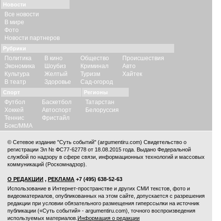
Новости
Все новости
В мире
Фото
Новости партнеров
Рубрики
Политика
В кино
Общество
Происшествия
Экономика
Шоубиз
Криминал
Авто
Культура
Желтый
Туризм
Хайтек
В театр
Здоровье
Сад-огород
Спорт
Регионы
Футбол
Баскетбол
Татарстан
Хоккей
Автоспорт
Белоруссия
Теннис
Фристайл
Бокс/ММА
© Сетевое издание "Суть событий" (argumentiru.com) Свидетельство о
регистрации Эл № ФС77-62778 от 18.08.2015 года. Выдано Федеральной
службой по надзору в сфере связи, информационных технологий и массовых
коммуникаций (Роскомнадзор).
О РЕДАКЦИИ
,
РЕКЛАМА
+7 (495) 638-52-63
Использование в Интернет-пространстве и других СМИ текстов, фото и
видеоматериалов, опубликованных на этом сайте, допускается с
разрешения
редакции
при условии обязательного размещения гиперссылки на источник
публикации («Суть событий» - argumentiru.com), точного воспроизведения
используемых материалов.
Информация о редакции