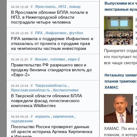
Выпускники все 
#
Ярославль
, НПЗ
, пожар
06.08 12:48
иностранные вуз
В Ярославле обломки БПЛА попали в
НПЗ, в Нижегородской области
пострадали четыре человека
#
FIFA
, Инфантино
, футбол
06.08 12:08
FIFA заявила о поддержке Инфантино и
отказалась от проекта о продаже прав
на чемпионаты частным инвесторам
Приоритет отда
кто поступает п
#
бензин
, топливо
, евро-2
06.08 11:25
все чаще смотря
Правительство РФ разрешило ввоз и
продажу бензина стандартов вплоть до
«Евро-2»
Нетаньяху заявил
планом трамповс
#
Тверскаяобласть
,
06.08 10:04
ХАМАС
Ярославскаяобласть
, беспилотники
В Тверской области обломки БПЛА
повредили фасад логистического
комплекса Wildberries
#
израиль
, кирпиченок
,
06.08 09:26
задержание
Посольство России проверяет данные
ХАМАС. По его 
об аресте историка Артема Кирпиченка
планом, о кото
в Израиле