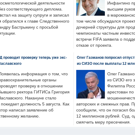
косметологической деятельности
Инфантино пр
без соответствующего диплома.
высшим руков
стал на защиту супруги и записал
в марокканско
м обратился к главе Следственного
том числе обсуждался проек
андру Бастрыкину с просьбой
дочерней структуры для про
итуации.
чемпионаты частным инвесто
встречи FIFA заявила о под
отказе от проекта.
 проводит проверку теперь уже экс-
Олег Газманов попросил отпуст
Заславского
из СИЗО после выплаты 12 млн
Появилась информация о том, что
Олег Газмано
правоохранительные органы
из СИЗО его 
проводят проверку в отношении
Филиппа Росс
бывшего ректора ГИТИСа Григория
арестован по
Заславского. Накануне стало
мошенничеств
н покидает должность 5 августа. Как
авторских и смежных прав. П
ктор написал заявление об
сообщили, что он погасил бо
бственному желанию.
12 миллионов рублей. Суд, о
смягчить меру пресечения.