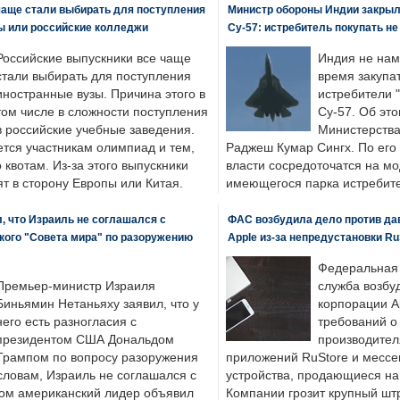
чаще стали выбирать для поступления
Министр обороны Индии закрыл
ы или российские колледжи
Су-57: истребитель покупать н
Российские выпускники все чаще
Индия не нам
стали выбирать для поступления
время закупа
иностранные вузы. Причина этого в
истребители "
том числе в сложности поступления
Су-57. Об это
в российские учебные заведения.
Министерства
ется участникам олимпиад и тем,
Раджеш Кумар Сингх. По его
о квотам. Из-за этого выпускники
власти сосредоточатся на м
т в сторону Европы или Китая.
имеющегося парка истребит
, что Израиль не соглашался с
ФАС возбудила дело против да
кого "Совета мира" по разоружению
Apple из-за непредустановки Ru
Федеральная
Премьер-министр Израиля
служба возбу
Биньямин Нетаньяху заявил, что у
корпорации A
него есть разногласия с
требований о
президентом США Дональдом
производител
Трампом по вопросу разоружения
приложений RuStore и месс
словам, Израиль не соглашался с
устройства, продающиеся на
ром американский лидер объявил
Компании грозит крупный штр