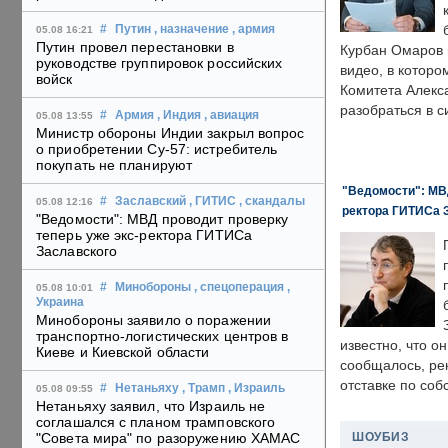
#
Путин
, назначение
, армия
05.08 16:21
Путин провел перестановки в
Курбан Омаров в
руководстве группировок российских
видео, в которо
войск
Комитета Алекс
разобраться в с
#
Армия
, Индия
, авиация
05.08 13:55
Министр обороны Индии закрыл вопрос
о приобретении Су-57: истребитель
покупать не планируют
"Ведомости": МВД
#
Заславский
, ГИТИС
, скандалы
05.08 12:16
ректора ГИТИСа 
"Ведомости": МВД проводит проверку
теперь уже экс-ректора ГИТИСа
Заславского
#
Минобороны
, спецоперация
,
05.08 10:01
Украина
Минобороны заявило о поражении
транспортно-логистических центров в
известно, что о
Киеве и Киевской области
сообщалось, ре
отставке по со
#
Нетаньяху
, Трамп
, Израиль
05.08 09:55
Нетаньяху заявил, что Израиль не
соглашался с планом трамповского
ШОУБИЗ
"Совета мира" по разоружению ХАМАС