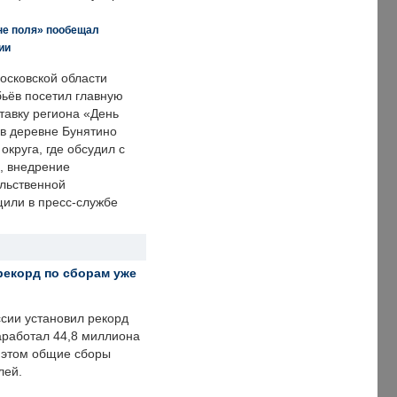
не поля» пообещал
ии
осковской области
ьёв посетил главную
тавку региона «День
 в деревне Бунятино
округа, где обсудил с
, внедрение
ольственной
щили в пресс-службе
рекорд по сборам уже
ссии установил рекорд
заработал 44,8 миллиона
и этом общие сборы
лей.