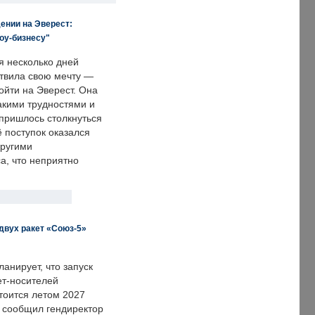
ении на Эверест:
оу-бизнесу"
я несколько дней
твила свою мечту —
ойти на Эверест. Она
акими трудностями и
пришлось столкнуться
ё поступок оказался
другими
а, что неприятно
двух ракет «Союз-5»
анирует, что запуск
ет-носителей
тоится летом 2027
м сообщил гендиректор