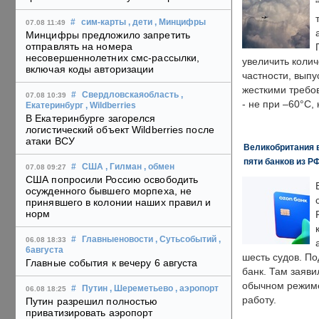
#
сим-карты
, дети
, Минцифры
07.08 11:49
Минцифры предложило запретить
отправлять на номера
несовершеннолетних смс-рассылки,
увеличить колич
включая коды авторизации
частности, выпу
жесткими требо
#
Свердловскаяобласть
,
07.08 10:39
- не при –60°C,
Екатеринбург
, Wildberries
В Екатеринбурге загорелся
логистический объект Wildberries после
атаки ВСУ
Великобритания в
пяти банков из Р
#
США
, Гилман
, обмен
07.08 09:27
США попросили Россию освободить
осужденного бывшего морпеха, не
принявшего в колонии наших правил и
норм
#
Главныеновости
, Сутьсобытий
,
06.08 18:33
6августа
шесть судов. По
Главные события к вечеру 6 августа
банк. Там заяви
обычном режиме
#
Путин
, Шереметьево
, аэропорт
06.08 18:25
работу.
Путин разрешил полностью
приватизировать аэропорт