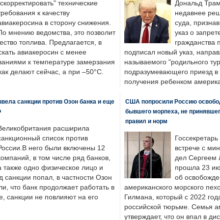
"скорректировать" технические
Дональд Трам
требования к качеству
недавнее реш
авиакеросина в сторону снижения.
суда, призна
По мнению ведомства, это позволит
указ о запрет
ество топлива. Предлагается, в
гражданства 
скать авиакеросин с менее
подписал новый указ, направ
ваниями к температуре замерзания
называемого "родильного тур
 как делают сейчас, а при –50°C.
подразумевающего приезд в 
получения ребенком америка
вела санкции против Озон банка и еще
США попросили Россию освобо
Ф
бывшего морпеха, не принявшег
правил и норм
Великобритания расширила
санкционный список против
Госсекретарь
России.В него были включены 12
встрече с ми
компаний, в том числе ряд банков,
дел Сергеем 
а также одно физическое лицо и
прошла 23 ию
д санкции попал, в частности Озон
об освобожде
ли, что банк продолжает работать в
американского морского пех
, санкции не повлияют на его
Гилмана, который с 2022 год
российской тюрьме. Семья 
утверждает, что он впал в ди