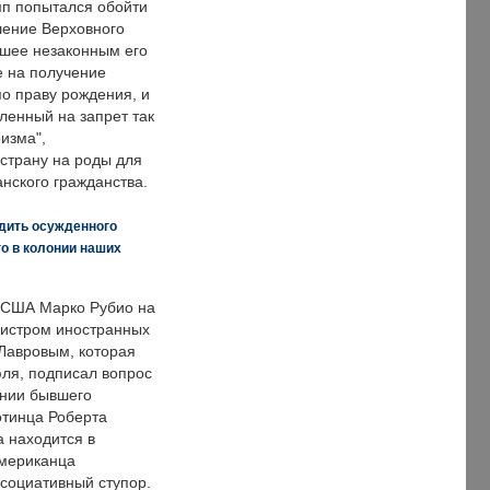
п попытался обойти
ение Верховного
вшее незаконным его
е на получение
по праву рождения, и
ленный на запрет так
изма",
страну на роды для
нского гражданства.
дить осужденного
о в колонии наших
 США Марко Рубио на
нистром иностранных
Лавровым, которая
ля, подписал вопрос
нии бывшего
отинца Роберта
а находится в
американца
ссоциативный ступор.