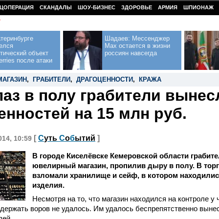
ЦОПЕРАЦИЯ
СКАНДАЛЫ
ШОУ-БИЗНЕС
ЗДОРОВЬЕ
АРМИЯ
ШПИОНАЖ
У
теринбурге
Шадаев: Мессенджер
елся
Max остается в жизни
тический объект
россиян навсегда
erries после атаки
МАГАЗИН
,
ГРАБИТЕЛИ
,
ДРАГОЦЕННОСТИ
,
КРАЖА
лаз в полу грабители вынес
енностей на 15 млн руб.
[
С
уть
С
о
б
ытий
]
014, 10:59
В городе Киселёвске Кемеровской области грабит
ювелирный магазин, пропилив дыру в полу. В тор
взломали хранилище и сейф, в котором находили
изделия.
Несмотря на то, что магазин находился на контроле у
адержать воров не удалось. Им удалось беспрепятственно вынес
лей.