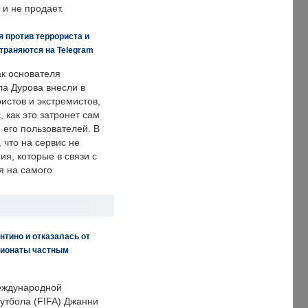
 и не продает.
 против террориста и
траняются на Telegram
ак основателя
ла Дурова внесли в
истов и экстремистов,
, как это затронет сам
 его пользователей. В
что на сервис не
я, которые в связи с
я на самого
нтино и отказалась от
пионаты частным
еждународной
тбола (FIFA) Джанни