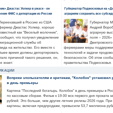
к» Джастас Уолкер в ужасе - он
Губернатор Подмосковья на «Д
ение ФМС о депортации из России
аграриям сохранить все субсид
Переехавший в Россию из США
Губернатор М
фермер Джастас Уолкер, хорошо
Андрей Вороб
известный как "Веселый молочник",
аграрную выс
сообщил, что получил уведомление
поля – 2026»
миграционной службы об
Дмитровского 
ида на жительство. Его вместе с
фермерами меры поддержки
йшее время должны депортировать
технологий и задачи продов
стало причиной такого решения, он,
безопасности. Об этом сооб
е знает.
правительства Подмосковья.
ИКАЦИИ
Вопреки злопыхателям и критикам, "Колобок" установил 
в день премьеры
Картина "Последний богатырь. Колобок" в день премьеры в Ро
по кассовым сборам. Фильм к 19.00 мск первого дня проката 
рублей. Это больше, чем другие летние релизы 2026 года. Пр
картины, включая предпродажи, превысили 53,7 миллиона руб