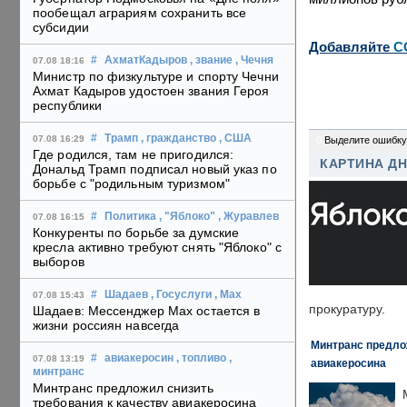
пообещал аграриям сохранить все
субсидии
Добавляйте
C
#
АхматКадыров
, звание
, Чечня
07.08 18:16
Министр по физкультуре и спорту Чечни
Ахмат Кадыров удостоен звания Героя
республики
#
Трамп
, гражданство
, США
07.08 16:29
0
Выделите ошибку
Где родился, там не пригодился:
КАРТИНА Д
Дональд Трамп подписал новый указ по
борьбе с "родильным туризмом"
#
Политика
, "Яблоко"
, Журавлев
07.08 16:15
Конкуренты по борьбе за думские
кресла активно требуют снять "Яблоко" с
выборов
#
Шадаев
, Госуслуги
, Max
07.08 15:43
прокуратуру.
Шадаев: Мессенджер Max остается в
жизни россиян навсегда
Минтранс предлож
#
авиакеросин
, топливо
,
07.08 13:19
авиакеросина
минтранс
Минтранс предложил снизить
требования к качеству авиакеросина