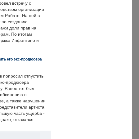
овел встречу с
одством организации
м Рабате. На ней в
т по созданию
дажи доли прав на
рам. По итогам
держке Инфантино и
ить его экс-продюсера
в попросил отпустить
экс-продюсера
у. Ранее тот был
 обвинению в
е, а также нарушении
редставители артиста
льшую часть ущерба -
днако, отказался