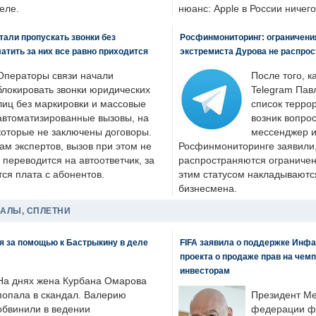
еле.
нюанс: Apple в России ничего
али пропускать звонки без
Росфинмониторинг: ограничения
латить за них все равно приходится
экстремиста Дурова не распрос
Операторы связи начали
После того, к
блокировать звонки юридических
Telegram Пав
лиц без маркировки и массовые
список террор
автоматизированные вызовы, на
возник вопрос
которые не заключены договоры.
мессенджер и
ам экспертов, вызов при этом не
Росфинмониторинге заявили, 
 переводится на автоответчик, за
распространяются ограничени
ся плата с абонентов.
этим статусом накладываютс
бизнесмена.
ДАЛЫ, СПЛЕТНИ
я за помощью к Бастрыкину в деле
FIFA заявила о поддержке Инфа
проекта о продаже прав на чем
инвесторам
На днях жена Курбана Омарова
попала в скандал. Валерию
Президент М
обвинили в ведении
федерации фу