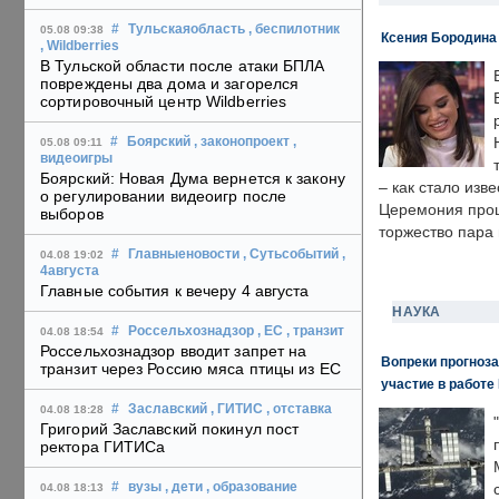
#
Тульскаяобласть
, беспилотник
05.08 09:38
Ксения Бородина
, Wildberries
В Тульской области после атаки БПЛА
повреждены два дома и загорелся
сортировочный центр Wildberries
#
Боярский
, законопроект
,
05.08 09:11
видеоигры
Боярский: Новая Дума вернется к закону
– как стало изв
о регулировании видеоигр после
Церемония прошл
выборов
торжество пара 
#
Главныеновости
, Сутьсобытий
,
04.08 19:02
4августа
Главные события к вечеру 4 августа
НАУКА
#
Россельхознадзор
, ЕС
, транзит
04.08 18:54
Россельхознадзор вводит запрет на
Вопреки прогноза
транзит через Россию мяса птицы из ЕС
участие в работе 
#
Заславский
, ГИТИС
, отставка
04.08 18:28
Григорий Заславский покинул пост
ректора ГИТИСа
#
вузы
, дети
, образование
04.08 18:13