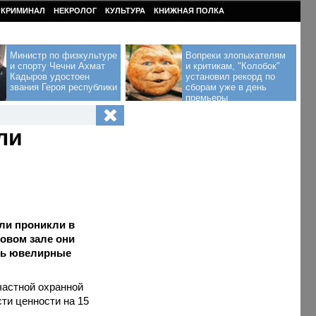
КРИМИНАЛ
НЕКРОЛОГ
КУЛЬТУРА
КНИЖНАЯ ПОЛКА
Министр по физкультуре
Вопреки злопыхателям
и спорту Чечни Ахмат
и критикам, "Колобок"
Кадыров удостоен
установил рекорд по
звания Героя республики
сборам уже в день
премьеры
ли
ели проникли в
говом зале они
сь ювелирные
 частной охранной
ти ценности на 15