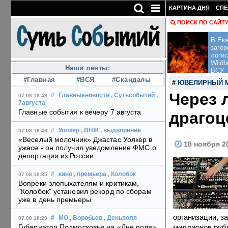
КАРТИНА ДНЯ
СПЕ
ПОИСК ПО САЙТ
В Ека
загор
логис
Wildb
Наши ленты:
ВСУ
#Главная
#ВСЯ
#Скандалы
#
ЮВЕЛИРНЫЙ 
Через 
#
Главныеновости
, Сутьсобытий
,
07.08 18:49
7августа
Главные события к вечеру 7 августа
драгоц
#
Уолкер
, ВНЖ
, выдворение
07.08 18:46
«Веселый молочник» Джастас Уолкер в
18 ноября 2
ужасе - он получил уведомление ФМС о
депортации из России
#
кино
, премьера
, Колобок
07.08 18:35
Вопреки злопыхателям и критикам,
"Колобок" установил рекорд по сборам
уже в день премьеры
russianlook.com
организации, з
#
МО
, Воробьев
, Деньполя
07.08 18:29
миллионов руб
Губернатор Подмосковья на «Дне поля»