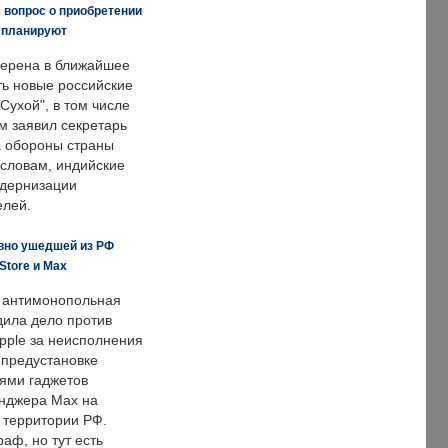
 вопрос о приобретении
е планируют
ерена в ближайшее
ть новые российские
Сухой", в том числе
м заявил секретарь
 обороны страны
 словам, индийские
одернизации
елей.
вно ушедшей из РФ
Store и Max
 антимонопольная
дила дело против
pple за неисполнения
 предустановке
ями гаджетов
енджера Max на
 территории РФ.
аф, но тут есть