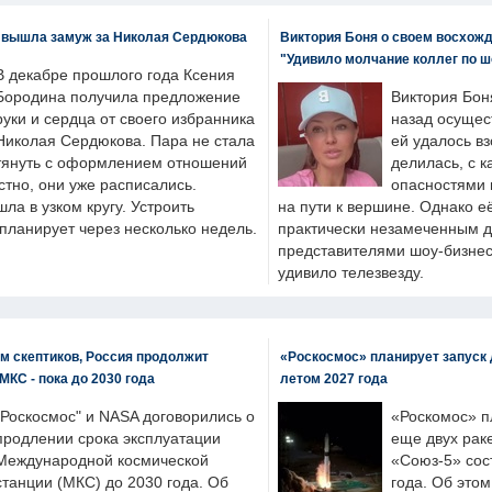
 вышла замуж за Николая Сердюкова
Виктория Боня о своем восхожд
"Удивило молчание коллег по ш
В декабре прошлого года Ксения
Бородина получила предложение
Виктория Бон
руки и сердца от своего избранника
назад осущес
Николая Сердюкова. Пара не стала
ей удалось вз
тянуть с оформлением отношений
делилась, с к
естно, они уже расписались.
опасностями 
а в узком кругу. Устроить
на пути к вершине. Однако е
планирует через несколько недель.
практически незамеченным 
представителями шоу-бизнес
удивило телезвезду.
м скептиков, Россия продолжит
«Роскосмос» планирует запуск 
МКС - пока до 2030 года
летом 2027 года
"Роскосмос" и NASA договорились о
«Роскомос» пл
продлении срока эксплуатации
еще двух рак
Международной космической
«Союз-5» сос
станции (МКС) до 2030 года. Об
года. Об это