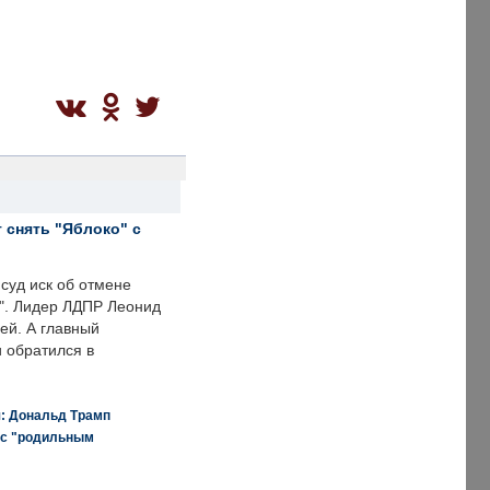
 снять "Яблоко" с
суд иск об отмене
о". Лидер ЛДПР Леонид
ей. А главный
и обратился в
я: Дональд Трамп
 с "родильным