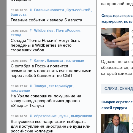
на прошлой нед
#
Главныеновости
, Сутьсобытий
,
05.08 18:39
5августа
Операторы перест
Главные события к вечеру 5 августа
маркировки, но п
#
Wildberries
, ПочтаРоссии
,
05.08 18:38
склад
Склады "Почты России" могут быть
переданы в Wildberries вместо
сгоревших хабов
#
банки
, банкомат
, наличные
05.08 18:03
Однако, по слов
С октября в России появится
сбрасывается, а
возможность пополнять счет наличными
который взимает
через любой банкомат по СБП
#
Ткачук
, екатеринбург
,
05.08 17:07
СЛУХИ, СКАН
покушение
На Урале совершили покушение на
главу завода-разработчика дронов
Омаров обратилс
«Упырь» Ткачука
своей супруги
#
образование
, вузы
, выпускники
05.08 16:51
Выпускники все чаще стали выбирать
для поступления иностранные вузы или
российские колледжи