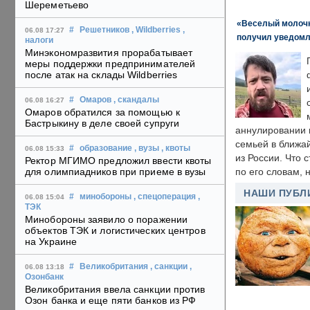
Шереметьево
«Веселый молочни
#
Решетников
, Wildberries
,
06.08 17:27
получил уведомл
налоги
Минэкономразвития прорабатывает
меры поддержки предпринимателей
после атак на склады Wildberries
#
Омаров
, скандалы
06.08 16:27
Омаров обратился за помощью к
Бастрыкину в деле своей супруги
аннулировании в
семьей в ближа
#
образование
, вузы
, квоты
06.08 15:33
из России. Что 
Ректор МГИМО предложил ввести квоты
для олимпиадников при приеме в вузы
по его словам, н
НАШИ ПУБЛ
#
минобороны
, спецоперация
,
06.08 15:04
ТЭК
Минобороны заявило о поражении
объектов ТЭК и логистических центров
на Украине
#
Великобритания
, санкции
,
06.08 13:18
Озонбанк
Великобритания ввела санкции против
Озон банка и еще пяти банков из РФ