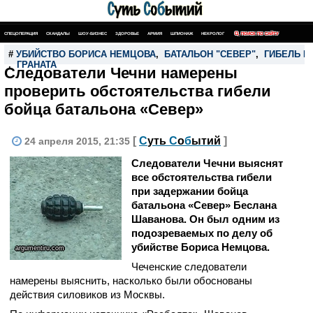
СПЕЦОПЕРАЦИЯ
СКАНДАЛЫ
ШОУ-БИЗНЕС
ЗДОРОВЬЕ
АРМИЯ
ШПИОНАЖ
НЕКРОЛОГ
ПОИСК ПО САЙТУ
#
УБИЙСТВО БОРИСА НЕМЦОВА
,
БАТАЛЬОН "СЕВЕР"
,
ГИБЕЛЬ П
,
ГРАНАТА
Следователи Чечни намерены
проверить обстоятельства гибели
бойца батальона «Север»
[
С
уть
С
о
б
ытий
]
24 апреля 2015, 21:35
Следователи Чечни выяснят
все обстоятельства гибели
при задержании бойца
батальона «Север» Беслана
Шаванова. Он был одним из
подозреваемых по делу об
убийстве Бориса Немцова.
argumentiru.com
Чеченские следователи
намерены выяснить, насколько были обоснованы
действия силовиков из Москвы.