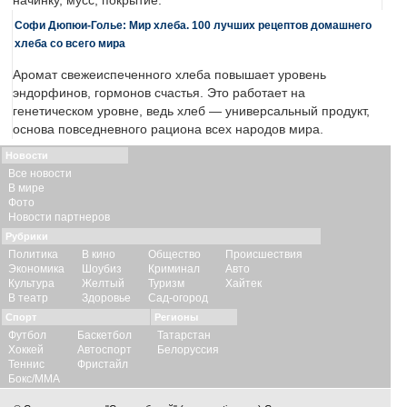
начинку, мусс, покрытие.
Софи Дюпюи-Голье: Мир хлеба. 100 лучших рецептов домашнего
хлеба со всего мира
Аромат свежеиспеченного хлеба повышает уровень
эндорфинов, гормонов счастья. Это работает на
генетическом уровне, ведь хлеб — универсальный продукт,
основа повседневного рациона всех народов мира.
Новости
Все новости
В мире
Фото
Новости партнеров
Рубрики
Политика
В кино
Общество
Происшествия
Экономика
Шоубиз
Криминал
Авто
Культура
Желтый
Туризм
Хайтек
В театр
Здоровье
Сад-огород
Спорт
Регионы
Футбол
Баскетбол
Татарстан
Хоккей
Автоспорт
Белоруссия
Теннис
Фристайл
Бокс/ММА