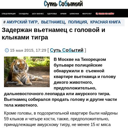
СПЕЦОПЕРАЦИЯ
СКАНДАЛЫ
ШОУ-БИЗНЕС
ЗДОРОВЬЕ
АРМИЯ
ШПИОНАЖ
НЕКРОЛОГ
ПОИСК ПО САЙТУ
#
АМУРСКИЙ ТИГР
,
ВЬЕТНАМЕЦ
,
ПОЛИЦИЯ
,
КРАСНАЯ КНИГА
Задержан вьетнамец с головой и
клыками тигра
[
С
уть
С
о
б
ытий
]
15 мая 2015, 17:29
В Москве на Тихорецком
бульваре полицейские
обнаружили в съемной
квартире вьетнамца и голову
дикого животного,
globallook
предположительно,
дальневосточного леопарда или амурского тигра.
Вьетнамец собирался продать голову и другие части
тела животного.
Кроме головы, в подозрительной квартире были найдены
59 клыков и четыре кости, также, предположительно,
принадлежащие амурскому тигру, не менее 15 кг мяса