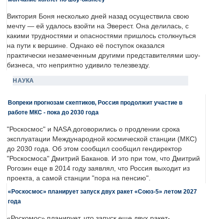
Виктория Боня несколько дней назад осуществила свою
мечту — ей удалось взойти на Эверест. Она делилась, с
какими трудностями и опасностями пришлось столкнуться
на пути к вершине. Однако её поступок оказался
практически незамеченным другими представителями шоу-
бизнеса, что неприятно удивило телезвезду.
НАУКА
Вопреки прогнозам скептиков, Россия продолжит участие в
работе МКС - пока до 2030 года
"Роскосмос" и NASA договорились о продлении срока
эксплуатации Международной космической станции (МКС)
до 2030 года. Об этом сообщил сообщил гендиректор
"Роскосмоса" Дмитрий Баканов. И это при том, что Дмитрий
Рогозин еще в 2014 году заявлял, что Россия выходит из
проекта, а самой станции "пора на пенсию".
«Роскосмос» планирует запуск двух ракет «Союз-5» летом 2027
года
«Роскомос» планирует, что запуск еще двух ракет-