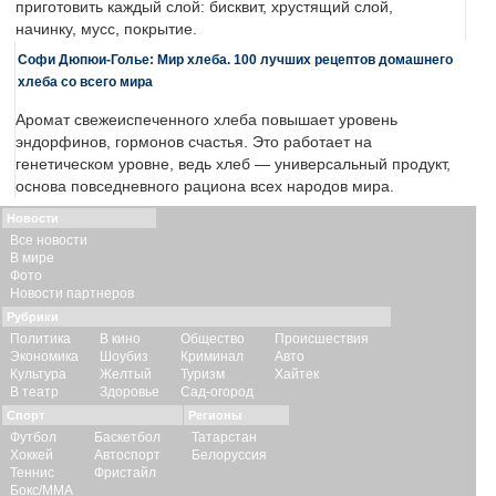
приготовить каждый слой: бисквит, хрустящий слой,
начинку, мусс, покрытие.
Софи Дюпюи-Голье: Мир хлеба. 100 лучших рецептов домашнего
хлеба со всего мира
Аромат свежеиспеченного хлеба повышает уровень
эндорфинов, гормонов счастья. Это работает на
генетическом уровне, ведь хлеб — универсальный продукт,
основа повседневного рациона всех народов мира.
Новости
Все новости
В мире
Фото
Новости партнеров
Рубрики
Политика
В кино
Общество
Происшествия
Экономика
Шоубиз
Криминал
Авто
Культура
Желтый
Туризм
Хайтек
В театр
Здоровье
Сад-огород
Спорт
Регионы
Футбол
Баскетбол
Татарстан
Хоккей
Автоспорт
Белоруссия
Теннис
Фристайл
Бокс/ММА