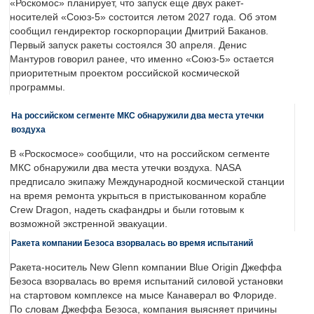
«Роскомос» планирует, что запуск еще двух ракет-
носителей «Союз-5» состоится летом 2027 года. Об этом
сообщил гендиректор госкорпорации Дмитрий Баканов.
Первый запуск ракеты состоялся 30 апреля. Денис
Мантуров говорил ранее, что именно «Союз-5» остается
приоритетным проектом российской космической
программы.
На российском сегменте МКС обнаружили два места утечки
воздуха
В «Роскосмосе» сообщили, что на российском сегменте
МКС обнаружили два места утечки воздуха. NASA
предписало экипажу Международной космической станции
на время ремонта укрыться в пристыкованном корабле
Crew Dragon, надеть скафандры и были готовым к
возможной экстренной эвакуации.
Ракета компании Безоса взорвалась во время испытаний
Ракета-носитель New Glenn компании Blue Origin Джеффа
Безоса взорвалась во время испытаний силовой установки
на стартовом комплексе на мысе Канаверал во Флориде.
По словам Джеффа Безоса, компания выясняет причины