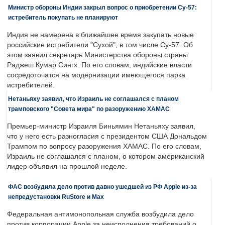
Министр обороны Индии закрыл вопрос о приобретении Су-57:
истребитель покупать не планируют
Индия не намерена в ближайшее время закупать новые
российские истребители "Сухой", в том числе Су-57. Об
этом заявил секретарь Министерства обороны страны
Раджеш Кумар Сингх. По его словам, индийские власти
сосредоточатся на модернизации имеющегося парка
истребителей.
Нетаньяху заявил, что Израиль не соглашался с планом
трамповского "Совета мира" по разоружению ХАМАС
Премьер-министр Израиля Биньямин Нетаньяху заявил,
что у него есть разногласия с президентом США Дональдом
Трампом по вопросу разоружения ХАМАС. По его словам,
Израиль не соглашался с планом, о котором американский
лидер объявил на прошлой неделе.
ФАС возбудила дело против давно ушедшей из РФ Apple из-за
непредустановки RuStore и Max
Федеральная антимонопольная служба возбудила дело
против корпорации Apple за неисполнения требований о