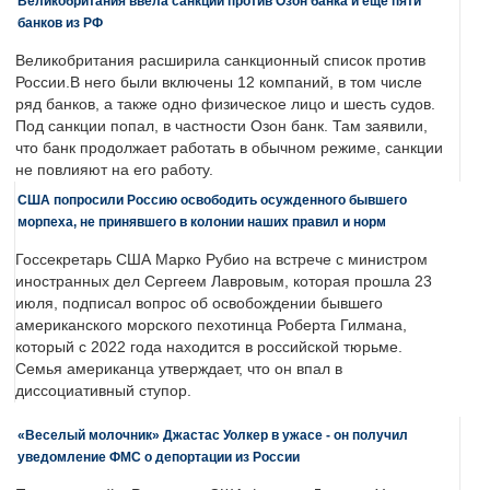
Великобритания ввела санкции против Озон банка и еще пяти
банков из РФ
Великобритания расширила санкционный список против
России.В него были включены 12 компаний, в том числе
ряд банков, а также одно физическое лицо и шесть судов.
Под санкции попал, в частности Озон банк. Там заявили,
что банк продолжает работать в обычном режиме, санкции
не повлияют на его работу.
США попросили Россию освободить осужденного бывшего
морпеха, не принявшего в колонии наших правил и норм
Госсекретарь США Марко Рубио на встрече с министром
иностранных дел Сергеем Лавровым, которая прошла 23
июля, подписал вопрос об освобождении бывшего
американского морского пехотинца Роберта Гилмана,
который с 2022 года находится в российской тюрьме.
Семья американца утверждает, что он впал в
диссоциативный ступор.
«Веселый молочник» Джастас Уолкер в ужасе - он получил
уведомление ФМС о депортации из России