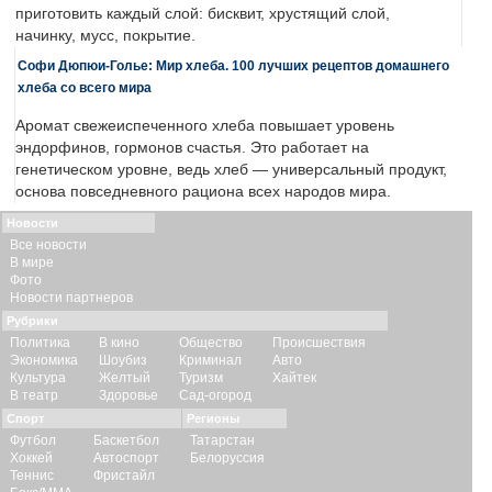
приготовить каждый слой: бисквит, хрустящий слой,
начинку, мусс, покрытие.
Софи Дюпюи-Голье: Мир хлеба. 100 лучших рецептов домашнего
хлеба со всего мира
Аромат свежеиспеченного хлеба повышает уровень
эндорфинов, гормонов счастья. Это работает на
генетическом уровне, ведь хлеб — универсальный продукт,
основа повседневного рациона всех народов мира.
Новости
Все новости
В мире
Фото
Новости партнеров
Рубрики
Политика
В кино
Общество
Происшествия
Экономика
Шоубиз
Криминал
Авто
Культура
Желтый
Туризм
Хайтек
В театр
Здоровье
Сад-огород
Спорт
Регионы
Футбол
Баскетбол
Татарстан
Хоккей
Автоспорт
Белоруссия
Теннис
Фристайл