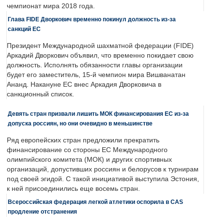
чемпионат мира 2018 года.
Глава FIDE Дворкович временно покинул должность из-за
санкций ЕС
Президент Международной шахматной федерации (FIDE)
Аркадий Дворкович объявил, что временно покидает свою
должность. Исполнять обязанности главы организации
будет его заместитель, 15-й чемпион мира Вишванатан
Ананд. Накануне ЕС внес Аркадия Дворковича в
санкционный список.
Девять стран призвали лишить МОК финансирования ЕС из-за
допуска россиян, но они очевидно в меньшинстве
Ряд европейских стран предложили прекратить
финансирование со стороны ЕС Международного
олимпийского комитета (МОК) и других спортивных
организаций, допустивших россиян и белорусов к турнирам
под своей эгидой. С такой инициативой выступила Эстония,
к ней присоединились еще восемь стран.
Всероссийская федерация легкой атлетики оспорила в CAS
продление отстранения