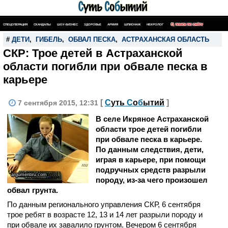
СПЕЦОПЕРАЦИЯ
СКАНДАЛЫ
ШОУ-БИЗНЕС
ЗДОРОВЬЕ
АРМИЯ
ШПИОНАЖ
НЕКРОЛОГ
ПОИСК ПО САЙТУ
#
ДЕТИ
,
ГИБЕЛЬ
,
ОБВАЛ ПЕСКА
,
АСТРАХАНСКАЯ ОБЛАСТЬ
СКР: Трое детей в Астраханской
области погибли при обвале песка в
карьере
[
С
уть
С
о
б
ытий
]
7 сентября 2015, 12:31
В селе Икряное Астраханской
области трое детей погибли
при обвале песка в карьере.
По данным следствия, дети,
играя в карьере, при помощи
подручных средств разрыли
argumentiru.com
породу, из-за чего произошел
обвал грунта.
По данным регионального управления СКР, 6 сентября
трое ребят в возрасте 12, 13 и 14 лет разрыли породу и
при обвале их завалило грунтом. Вечером 6 сентября