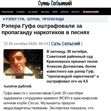
СПЕЦОПЕРАЦИЯ
СКАНДАЛЫ
ШОУ-БИЗНЕС
ЗДОРОВЬЕ
АРМИЯ
ШПИОНАЖ
НЕКРОЛОГ
ПОИСК ПО САЙТУ
#
РЭПЕР ГУФ
,
ШТРАФ
,
ПРОПАГАНДА
Рэпера Гуфа оштрафовали за
пропаганду наркотиков в песнях
[
С
уть
С
о
б
ытий
]
30 октября 2015, 09:14
В пятницу, 30 октября,
Советский районный суд
Красноярска признал песни
Алексея Долматова, более
известного как рэпер Гуф,
Фото: Instagram/therealguf
"пропагандой наркотиков" и
оштрафовал его на 4,5
тысячи рублей.
Гуфа вместе с коллективом Centr 20 сентября
задержали сотрудники краевого ФСКН в красноярском
ночном клубе Circus. Музыканты прошли
медосвидетельствование. Экспертиза показала, что