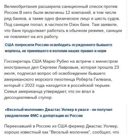
Великобритания расширила санкционный список против
России.В него были включены 12 компаний, в том числе
ряд банков, а также одно физическое лицо и шесть судов.
Под санкции попал, в частности Озон банк. Там заявили,
что банк продолжает работать в обычном режиме, санкции
не повлияют на его работу.
США попросили Россию освободить осужденного бывшего
морпеха, не принявшего в колонии наших правил и норм
Госсекретарь США Марко Рубио на встрече с министром
иностранных дел Сергеем Лавровым, которая прошла 23
июля, подписал вопрос об освобождении бывшего
американского морского пехотинца Роберта Гилмана,
который с 2022 года находится в российской тюрьме.
Семья американца утверждает, что он впал в
диссоциативный ступор.
«Веселый молочник» Джастас Уолкер в ужасе - он получил
уведомление ФМС о депортации из России
Переехавший в Россию из США фермер Джастас Уолкер,
хорошо известный как "Веселый молочник", сообщил, что