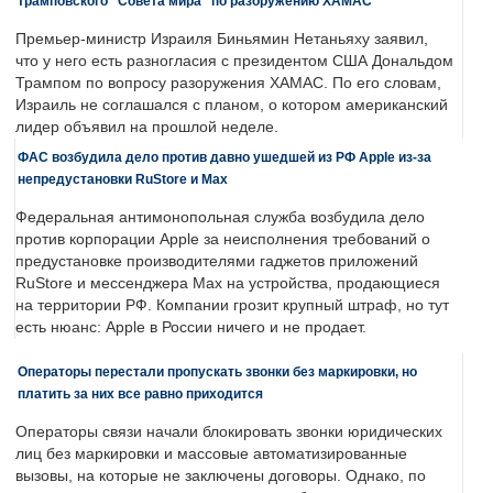
трамповского "Совета мира" по разоружению ХАМАС
Премьер-министр Израиля Биньямин Нетаньяху заявил,
что у него есть разногласия с президентом США Дональдом
Трампом по вопросу разоружения ХАМАС. По его словам,
Израиль не соглашался с планом, о котором американский
лидер объявил на прошлой неделе.
ФАС возбудила дело против давно ушедшей из РФ Apple из-за
непредустановки RuStore и Max
Федеральная антимонопольная служба возбудила дело
против корпорации Apple за неисполнения требований о
предустановке производителями гаджетов приложений
RuStore и мессенджера Max на устройства, продающиеся
на территории РФ. Компании грозит крупный штраф, но тут
есть нюанс: Apple в России ничего и не продает.
Операторы перестали пропускать звонки без маркировки, но
платить за них все равно приходится
Операторы связи начали блокировать звонки юридических
лиц без маркировки и массовые автоматизированные
вызовы, на которые не заключены договоры. Однако, по