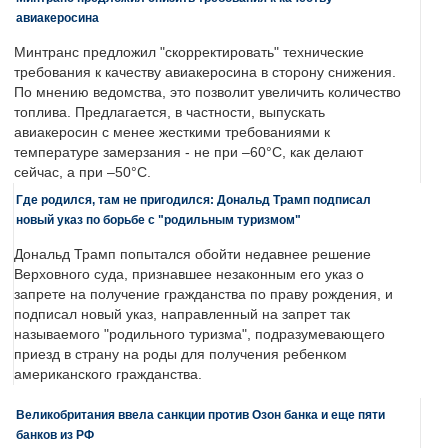
авиакеросина
Минтранс предложил "скорректировать" технические
требования к качеству авиакеросина в сторону снижения.
По мнению ведомства, это позволит увеличить количество
топлива. Предлагается, в частности, выпускать
авиакеросин с менее жесткими требованиями к
температуре замерзания - не при –60°C, как делают
сейчас, а при –50°C.
Где родился, там не пригодился: Дональд Трамп подписал
новый указ по борьбе с "родильным туризмом"
Дональд Трамп попытался обойти недавнее решение
Верховного суда, признавшее незаконным его указ о
запрете на получение гражданства по праву рождения, и
подписал новый указ, направленный на запрет так
называемого "родильного туризма", подразумевающего
приезд в страну на роды для получения ребенком
американского гражданства.
Великобритания ввела санкции против Озон банка и еще пяти
банков из РФ