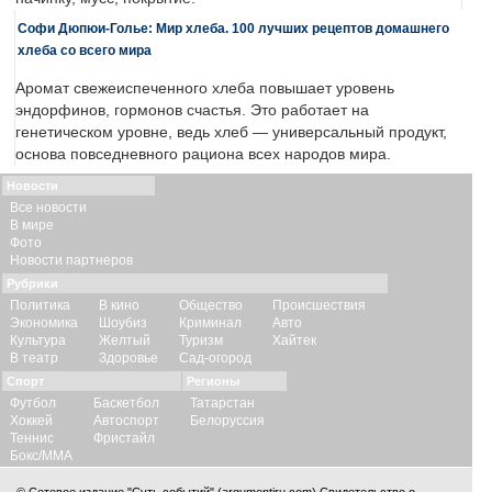
Софи Дюпюи-Голье: Мир хлеба. 100 лучших рецептов домашнего
хлеба со всего мира
Аромат свежеиспеченного хлеба повышает уровень
эндорфинов, гормонов счастья. Это работает на
генетическом уровне, ведь хлеб — универсальный продукт,
основа повседневного рациона всех народов мира.
Новости
Все новости
В мире
Фото
Новости партнеров
Рубрики
Политика
В кино
Общество
Происшествия
Экономика
Шоубиз
Криминал
Авто
Культура
Желтый
Туризм
Хайтек
В театр
Здоровье
Сад-огород
Спорт
Регионы
Футбол
Баскетбол
Татарстан
Хоккей
Автоспорт
Белоруссия
Теннис
Фристайл
Бокс/ММА