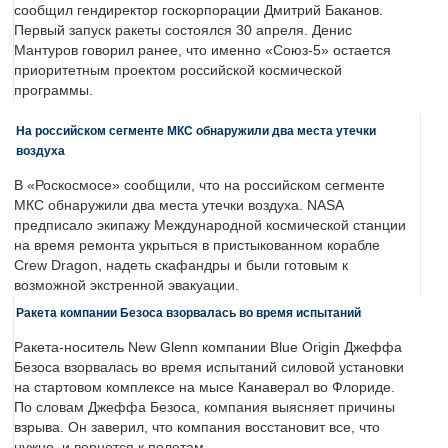
сообщил гендиректор госкорпорации Дмитрий Баканов.
Первый запуск ракеты состоялся 30 апреля. Денис
Мантуров говорил ранее, что именно «Союз-5» остается
приоритетным проектом российской космической
программы.
На российском сегменте МКС обнаружили два места утечки
воздуха
В «Роскосмосе» сообщили, что на российском сегменте
МКС обнаружили два места утечки воздуха. NASA
предписало экипажу Международной космической станции
на время ремонта укрыться в пристыкованном корабле
Crew Dragon, надеть скафандры и были готовым к
возможной экстренной эвакуации.
Ракета компании Безоса взорвалась во время испытаний
Ракета-носитель New Glenn компании Blue Origin Джеффа
Безоса взорвалась во время испытаний силовой установки
на стартовом комплексе на мысе Канаверал во Флориде.
По словам Джеффа Безоса, компания выясняет причины
взрыва. Он заверил, что компания восстановит все, что
нужно, и вернется к полетам.