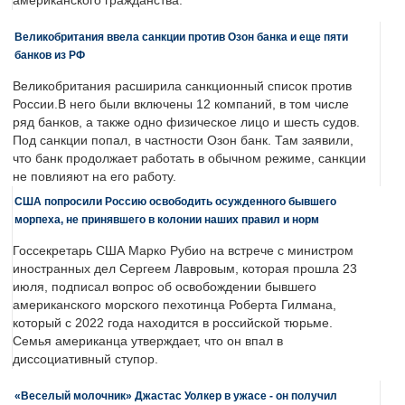
американского гражданства.
Великобритания ввела санкции против Озон банка и еще пяти
банков из РФ
Великобритания расширила санкционный список против
России.В него были включены 12 компаний, в том числе
ряд банков, а также одно физическое лицо и шесть судов.
Под санкции попал, в частности Озон банк. Там заявили,
что банк продолжает работать в обычном режиме, санкции
не повлияют на его работу.
США попросили Россию освободить осужденного бывшего
морпеха, не принявшего в колонии наших правил и норм
Госсекретарь США Марко Рубио на встрече с министром
иностранных дел Сергеем Лавровым, которая прошла 23
июля, подписал вопрос об освобождении бывшего
американского морского пехотинца Роберта Гилмана,
который с 2022 года находится в российской тюрьме.
Семья американца утверждает, что он впал в
диссоциативный ступор.
«Веселый молочник» Джастас Уолкер в ужасе - он получил