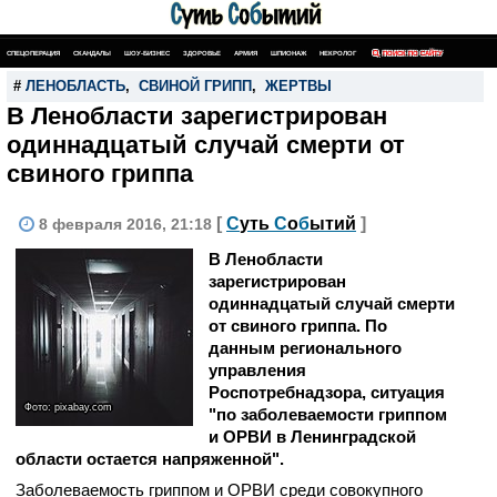
СПЕЦОПЕРАЦИЯ
СКАНДАЛЫ
ШОУ-БИЗНЕС
ЗДОРОВЬЕ
АРМИЯ
ШПИОНАЖ
НЕКРОЛОГ
ПОИСК ПО САЙТУ
#
ЛЕНОБЛАСТЬ
,
СВИНОЙ ГРИПП
,
ЖЕРТВЫ
В Ленобласти зарегистрирован
одиннадцатый случай смерти от
свиного гриппа
[
С
уть
С
о
б
ытий
]
8 февраля 2016, 21:18
В Ленобласти
зарегистрирован
одиннадцатый случай смерти
от свиного гриппа. По
данным регионального
управления
Роспотребнадзора, ситуация
Фото: pixabay.com
"по заболеваемости гриппом
и ОРВИ в Ленинградской
области остается напряженной".
Заболеваемость гриппом и ОРВИ среди совокупного