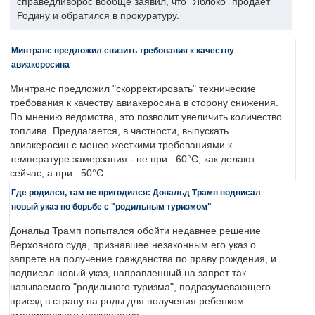
справедливорос вообще заявил, что "Яблоко" продает
Родину и обратился в прокуратуру.
Минтранс предложил снизить требования к качеству
авиакеросина
Минтранс предложил "скорректировать" технические
требования к качеству авиакеросина в сторону снижения.
По мнению ведомства, это позволит увеличить количество
топлива. Предлагается, в частности, выпускать
авиакеросин с менее жесткими требованиями к
температуре замерзания - не при –60°C, как делают
сейчас, а при –50°C.
Где родился, там не пригодился: Дональд Трамп подписал
новый указ по борьбе с "родильным туризмом"
Дональд Трамп попытался обойти недавнее решение
Верховного суда, признавшее незаконным его указ о
запрете на получение гражданства по праву рождения, и
подписал новый указ, направленный на запрет так
называемого "родильного туризма", подразумевающего
приезд в страну на роды для получения ребенком