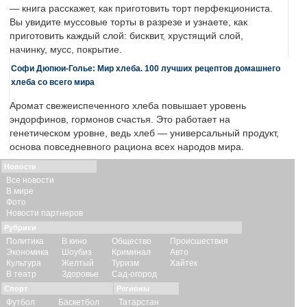
— книга расскажет, как приготовить торт перфекциониста.
Вы увидите муссовые торты в разрезе и узнаете, как
приготовить каждый слой: бисквит, хрустящий слой,
начинку, мусс, покрытие.
Софи Дюпюи-Голье: Мир хлеба. 100 лучших рецептов домашнего
хлеба со всего мира
Аромат свежеиспеченного хлеба повышает уровень
эндорфинов, гормонов счастья. Это работает на
генетическом уровне, ведь хлеб — универсальный продукт,
основа повседневного рациона всех народов мира.
Новости
Все новости
В мире
Фото
Новости партнеров
Рубрики
Политика
В кино
Общество
Происшествия
Экономика
Шоубиз
Криминал
Авто
Культура
Желтый
Туризм
Хайтек
В театр
Здоровье
Сад-огород
Спорт
Регионы
Футбол
Баскетбол
Татарстан