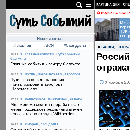
КАРТИНА ДНЯ
СПЕ
ПОИСК ПО САЙТ
Мино
пора
ТЭК и
центр
Наши ленты:
#Главная
#ВСЯ
#Скандалы
#
БАНКИ
,
DDOS-
Россий
#
Главныеновости
, Сутьсобытий
,
18:33
6августа
Главные события к вечеру 6 августа
отража
#
Путин
, Шереметьево
, аэропорт
18:25
Путин разрешил полностью
9 ноября 20
приватизировать аэропорт
Шереметьево
#
Решетников
, Wildberries
, налоги
17:27
Минэкономразвития прорабатывает
меры поддержки предпринимателей
после атак на склады Wildberries
argumentiru.com
#
Омаров
, скандалы
16:27
направлена про
Омаров обратился за помощью к