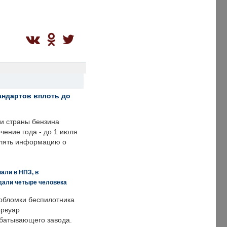
андартов вплоть до
ии страны бензина
ечение года - до 1 июля
влять информацию о
али в НПЗ, в
дали четыре человека
обломки беспилотника
ервуар
батывающего завода.