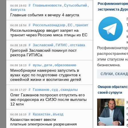
Росфинмониторинг
#
Главныеновости
, Сутьсобытий
,
04.08 19:02
экстремиста Дуро
4августа
Главные события к вечеру 4 августа
#
Россельхознадзор
, ЕС
, транзит
04.08 18:54
Россельхознадзор вводит запрет на
транзит через Россию мяса птицы из ЕС
#
Заславский
, ГИТИС
, отставка
04.08 18:28
Росфинмонитори
Григорий Заславский покинул пост
распространяютс
ректора ГИТИСа
этим статусом 
бизнесмена.
#
вузы
, дети
, образование
04.08 18:13
Минобрнауки намерено запустить в
СЛУХИ, СКАН
вузах курс по подготовке студентов к
семейной жизни и воспитанию детей
Омаров обратилс
#
Газманов
, суд
, скандалы
04.08 17:27
своей супруги
Олег Газманов попросил отпустить его
экс-продюсера из СИЗО после выплаты
12 млн
#
Казахстан
, въезд
04.08 16:10
Казахстан может ввести
платные электронные разрешения