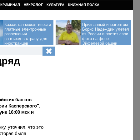
КРИМИНАЛ
НЕКРОЛОГ
КУЛЬТУРА
КНИЖНАЯ ПОЛКА
Казахстан может ввести
Признанный иноагентом
платные электронные
Борис Надеждин улетел
разрешения
из России и постит свои
на въезд в страну для
фото на фоне
иностранцев
Эйфелевой башни
дряд
ийских банков
ии Касперского",
не 16:00 мск и
у, уточнил, что это
оторая была