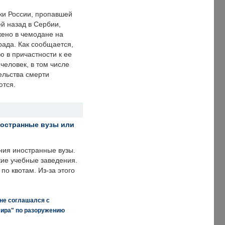
ки России, пропавшей
й назад в Сербии,
ено в чемодане на
рада. Как сообщается,
ю в причастности к ее
человек, в том числе
ельства смерти
ются.
ностранные вузы или
ния иностранные вузы.
кие учебные заведения.
по квотам. Из-за этого
 не соглашался с
мира" по разоружению