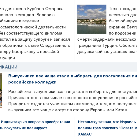
На днях жена Курбана Омарова
Тело граждан
попала в скандал. Валерию
несколько дне
обвинили в ведении
было обнаруж
косметологической деятельности
окраине Белг
без соответствующего диплома.
по подозрени
стал на защиту супруги и записал
смерти задержали несколько 
м обратился к главе Следственного
гражданина Турции. Обстоят
андру Бастрыкину с просьбой
девушки сейчас устанавлива
итуации.
ИКАЦИИ
Выпускники все чаще стали выбирать для поступления и
российские колледжи
Российские выпускники все чаще стали выбирать для поступле
Причина этого в том числе в сложности поступления в российс
Приоритет отдается участникам олимпиад и тем, кто поступает 
выпускники все чаще смотрят в сторону Европы или Китая.
 Индии закрыл вопрос о приобретении
Нетаньяху заявил, что Израиль
ль покупать не планируют
планом трамповского "Совета 
ХАМАС