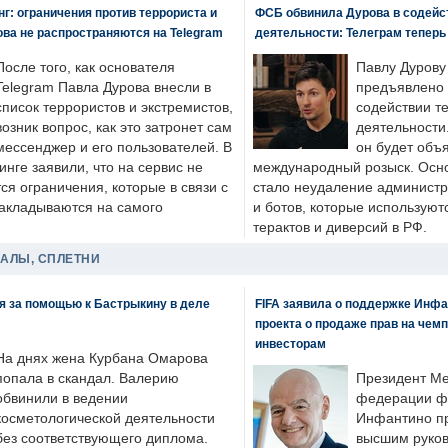
: ограничения против террориста и
ФСБ обвинила Дурова в содейс
ва не распространяются на Telegram
деятельности: Телеграм теперь
После того, как основателя
Павлу Дурову
Telegram Павла Дурова внесли в
предъявлено 
список террористов и экстремистов,
содействии т
возник вопрос, как это затронет сам
деятельности
мессенджер и его пользователей. В
он будет объ
нге заявили, что на сервис не
международный розыск. Осно
я ограничения, которые в связи с
стало неудаление администр
накладываются на самого
и ботов, которые используют
терактов и диверсий в РФ.
ДАЛЫ, СПЛЕТНИ
я за помощью к Бастрыкину в деле
FIFA заявила о поддержке Инфа
проекта о продаже прав на чем
инвесторам
На днях жена Курбана Омарова
попала в скандал. Валерию
Президент М
обвинили в ведении
федерации фу
косметологической деятельности
Инфантино пр
без соответствующего диплома.
высшим руков