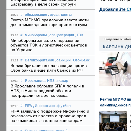
Бастрыкину в деле своей супруги
Добавляйте
C
#
образование
, вузы
, квоты
15:33
Ректор МГИМО предложил ввести квоты
для олимпиадников при приеме в вузы
#
минобороны
, спецоперация
, ТЭК
15:04
0
Выделите ошибку
Минобороны заявило о поражении
объектов ТЭК и логистических центров
КАРТИНА Д
на Украине
#
Великобритания
, санкции
, Озонбанк
13:18
Великобритания ввела санкции против
Озон банка и еще пяти банков из РФ
#
Ярославль
, НПЗ
, пожар
12:48
В Ярославле обломки БПЛА попали в
НПЗ, в Нижегородской области
пострадали четыре человека
Ректор МГИМО пр
олимпиадников п
#
FIFA
, Инфантино
, футбол
12:08
FIFA заявила о поддержке Инфантино и
отказалась от проекта о продаже прав
на чемпионаты частным инвесторам