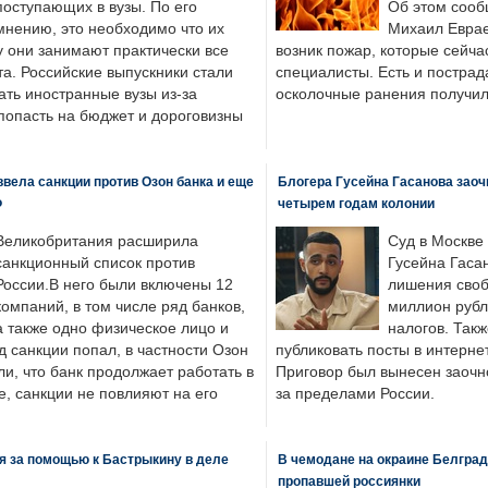
поступающих в вузы. По его
Об этом сооб
мнению, это необходимо что их
Михаил Еврае
у они занимают практически все
возник пожар, которые сейча
а. Российские выпускники стали
специалисты. Есть и пострад
ать иностранные вузы из-за
осколочные ранения получил
попасть на бюджет и дороговизны
вела санкции против Озон банка и еще
Блогера Гусейна Гасанова заоч
Ф
четырем годам колонии
Великобритания расширила
Суд в Москве
санкционный список против
Гусейна Гаса
России.В него были включены 12
лишения своб
компаний, в том числе ряд банков,
миллион рубл
а также одно физическое лицо и
налогов. Так
д санкции попал, в частности Озон
публиковать посты в интернет
ли, что банк продолжает работать в
Приговор был вынесен заочно
, санкции не повлияют на его
за пределами России.
я за помощью к Бастрыкину в деле
В чемодане на окраине Белград
пропавшей россиянки