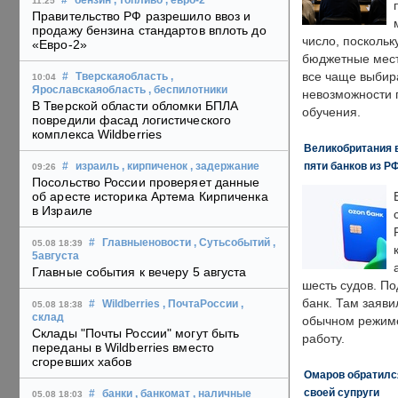
#
бензин
, топливо
, евро-2
11:25
Правительство РФ разрешило ввоз и
продажу бензина стандартов вплоть до
число, поскольк
«Евро-2»
бюджетные мест
все чаще выбир
#
Тверскаяобласть
,
10:04
Ярославскаяобласть
, беспилотники
невозможности 
В Тверской области обломки БПЛА
обучения.
повредили фасад логистического
комплекса Wildberries
Великобритания в
пяти банков из Р
#
израиль
, кирпиченок
, задержание
09:26
Посольство России проверяет данные
об аресте историка Артема Кирпиченка
в Израиле
#
Главныеновости
, Сутьсобытий
,
05.08 18:39
5августа
Главные события к вечеру 5 августа
шесть судов. По
банк. Там заяви
#
Wildberries
, ПочтаРоссии
,
05.08 18:38
склад
обычном режиме
Склады "Почты России" могут быть
работу.
переданы в Wildberries вместо
сгоревших хабов
Омаров обратилс
своей супруги
#
банки
, банкомат
, наличные
05.08 18:03