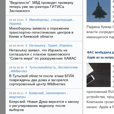
"Ведомости": МВД проводит проверку
теперь уже экс-ректора ГИТИСа
Заславского
#
Минобороны
, спецоперация
,
05.08 10:01
Украина
Раджеш Кумар С
Минобороны заявило о поражении
власти сосредо
транспортно-логистических центров в
Киеве и Киевской области
имеющегося пар
#
Нетаньяху
, Трамп
, Израиль
05.08 09:55
Нетаньяху заявил, что Израиль не
ФАС возбудила д
соглашался с планом трамповского
Apple из-за непр
"Совета мира" по разоружению ХАМАС
#
Тульскаяобласть
, беспилотник
05.08 09:38
, Wildberries
В Тульской области после атаки БПЛА
повреждены два дома и загорелся
сортировочный центр Wildberries
приложений RuS
#
Боярский
, законопроект
,
05.08 09:11
устройства, пр
видеоигры
Боярский: Новая Дума вернется к закону
Компании грозит
о регулировании видеоигр после
нюанс: Apple в 
выборов