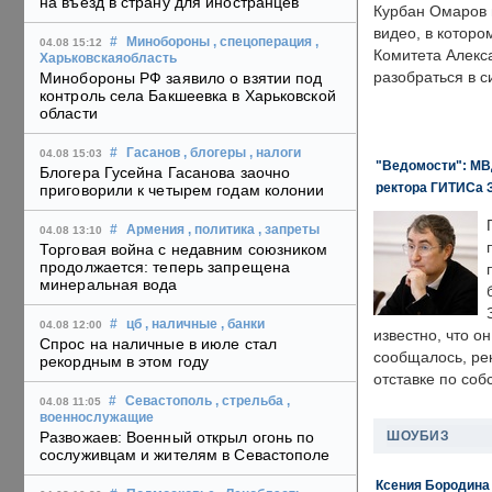
на въезд в страну для иностранцев
Курбан Омаров в
видео, в которо
#
Минобороны
, спецоперация
,
04.08 15:12
Комитета Алекс
Харьковскаяобласть
разобраться в с
Минобороны РФ заявило о взятии под
контроль села Бакшеевка в Харьковской
области
#
Гасанов
, блогеры
, налоги
04.08 15:03
"Ведомости": МВД
Блогера Гусейна Гасанова заочно
ректора ГИТИСа 
приговорили к четырем годам колонии
#
Армения
, политика
, запреты
04.08 13:10
Торговая война с недавним союзником
продолжается: теперь запрещена
минеральная вода
#
цб
, наличные
, банки
04.08 12:00
известно, что о
Спрос на наличные в июле стал
сообщалось, ре
рекордным в этом году
отставке по со
#
Севастополь
, стрельба
,
04.08 11:05
военнослужащие
ШОУБИЗ
Развожаев: Военный открыл огонь по
сослуживцам и жителям в Севастополе
Ксения Бородина