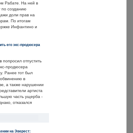
м Рабате. На ней в
т по созданию
дажи доли прав на
рам. По итогам
держке Инфантино и
ить его экс-продюсера
в попросил отпустить
экс-продюсера
у. Ранее тот был
 обвинению в
е, а также нарушении
редставители артиста
льшую часть ущерба -
днако, отказался
ении на Эверест: