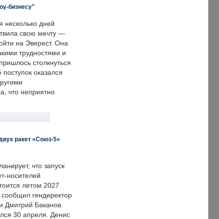
оу-бизнесу"
я несколько дней
твила свою мечту —
ойти на Эверест. Она
акими трудностями и
пришлось столкнуться
ё поступок оказался
другими
а, что неприятно
двух ракет «Союз-5»
анирует, что запуск
ет-носителей
тоится летом 2027
м сообщил гендиректор
и Дмитрий Баканов.
лся 30 апреля. Денис