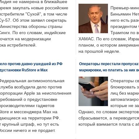
Индия не намерена в ближайшее
время закупать новые российские
Премьер-мин
истребители "Сухой", в том числе
Биньямин Нет
Су-57. Об этом заявил секретарь
него есть раз
Министерства обороны страны
президентом
ингх. По его словам, индийские
Трампом по в
точатся на модернизации
ХАМАС. По его словам, Изра
ка истребителей.
планом, о котором американ
на прошлой неделе.
ело против давно ушедшей из РФ
Операторы перестали пропускат
едустановки RuStore и Max
маркировки, но платить за них 
Федеральная антимонопольная
Операторы св
служба возбудила дело против
блокировать 
корпорации Apple за неисполнения
лиц без марк
требований о предустановке
автоматизиро
производителями гаджетов
которые не з
tore и мессенджера Max на
Однако, по словам экспертов
одающиеся на территории РФ.
сбрасывается, а переводится 
 крупный штраф, но тут есть
который взимается плата с а
России ничего и не продает.