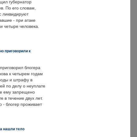
щил губернатор
в. По его словам,
с ликвидируют
авшие - при атаке
и четыре человека.
но приговорили к
 приговорил блогера
нова к четырем годам
оды и штрафу в
ей по делу о неуплате
же ему запрещено
е в течение двух лет.
 - блогер проживает
а нашли тело