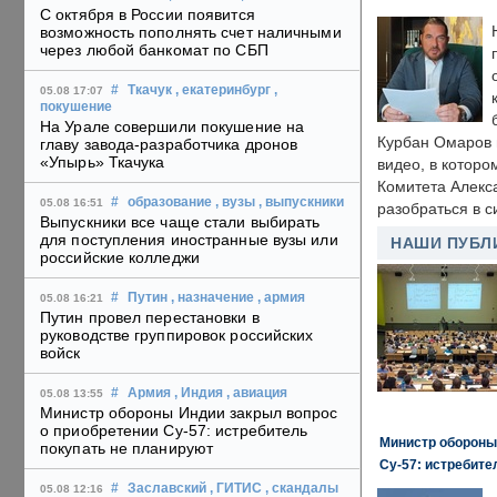
С октября в России появится
возможность пополнять счет наличными
через любой банкомат по СБП
#
Ткачук
, екатеринбург
,
05.08 17:07
покушение
На Урале совершили покушение на
Курбан Омаров в
главу завода-разработчика дронов
«Упырь» Ткачука
видео, в которо
Комитета Алекс
#
образование
, вузы
, выпускники
05.08 16:51
разобраться в с
Выпускники все чаще стали выбирать
для поступления иностранные вузы или
НАШИ ПУБЛ
российские колледжи
#
Путин
, назначение
, армия
05.08 16:21
Путин провел перестановки в
руководстве группировок российских
войск
#
Армия
, Индия
, авиация
05.08 13:55
Министр обороны Индии закрыл вопрос
о приобретении Су-57: истребитель
Министр обороны
покупать не планируют
Су-57: истребите
#
Заславский
, ГИТИС
, скандалы
05.08 12:16