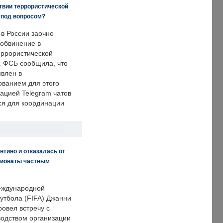
твии террористической
 под вопросом?
 в России заочно
обвинение в
еррористической
. ФСБ сообщила, что
явлен в
ванием для этого
ацией Telegram чатов
ся для координации
нтино и отказалась от
пионаты частным
еждународной
тбола (FIFA) Джанни
овел встречу с
одством организации