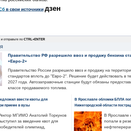
дзен
Сб
в свои источники
 и отправьте по
CTRL+ENTER
НЯ
Правительство РФ разрешило ввоз и продажу бензина ст
«Евро-2»
Правительство России разрешило ввоз и продажу на территор
стандартов вплоть до "Евро-2". Решение будет действовать в т
2027 года. Автозаправочные станции будут обязаны предоста
классе продаваемого топлива.
едложил ввести квоты для
В Ярославле обломки БПЛА поп
ри приеме в вузы
Нижегородской области постра
Ректор МГИМО Анатолий Торкунов
В Ярославле 
выступил за введение квот для
попали в рез
победителей олимпиад,
нефтеперера