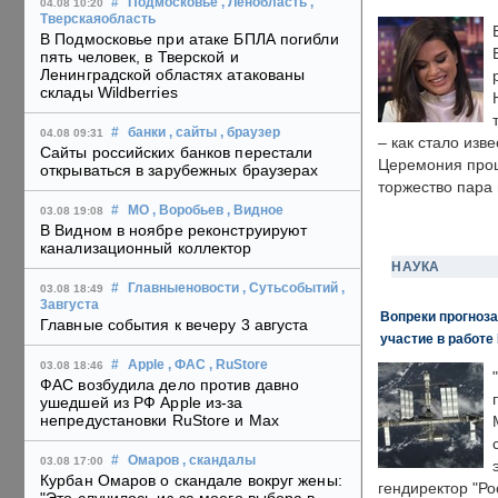
#
Подмосковье
, Ленобласть
,
04.08 10:20
Тверскаяобласть
В Подмосковье при атаке БПЛА погибли
пять человек, в Тверской и
Ленинградской областях атакованы
склады Wildberries
#
банки
, сайты
, браузер
04.08 09:31
– как стало изв
Сайты российских банков перестали
Церемония прошл
открываться в зарубежных браузерах
торжество пара 
#
МО
, Воробьев
, Видное
03.08 19:08
В Видном в ноябре реконструируют
канализационный коллектор
НАУКА
#
Главныеновости
, Сутьсобытий
,
03.08 18:49
3августа
Вопреки прогноза
Главные события к вечеру 3 августа
участие в работе 
#
Apple
, ФАС
, RuStore
03.08 18:46
ФАС возбудила дело против давно
ушедшей из РФ Apple из-за
непредустановки RuStore и Max
#
Омаров
, скандалы
03.08 17:00
Курбан Омаров о скандале вокруг жены:
гендиректор "Ро