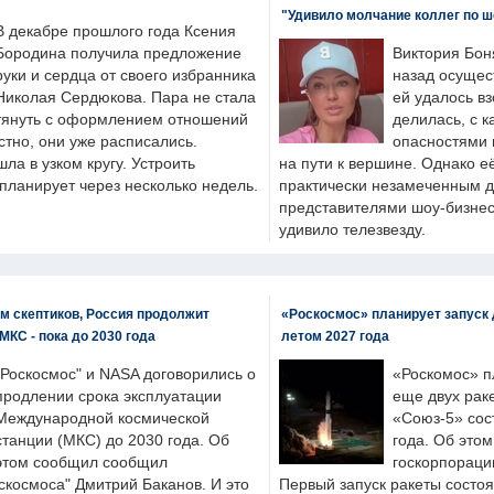
"Удивило молчание коллег по ш
В декабре прошлого года Ксения
Бородина получила предложение
Виктория Бон
руки и сердца от своего избранника
назад осущес
Николая Сердюкова. Пара не стала
ей удалось вз
тянуть с оформлением отношений
делилась, с к
естно, они уже расписались.
опасностями 
а в узком кругу. Устроить
на пути к вершине. Однако е
планирует через несколько недель.
практически незамеченным 
представителями шоу-бизнес
удивило телезвезду.
м скептиков, Россия продолжит
«Роскосмос» планирует запуск 
МКС - пока до 2030 года
летом 2027 года
"Роскосмос" и NASA договорились о
«Роскомос» пл
продлении срока эксплуатации
еще двух рак
Международной космической
«Союз-5» сос
станции (МКС) до 2030 года. Об
года. Об это
этом сообщил сообщил
госкорпораци
скосмоса" Дмитрий Баканов. И это
Первый запуск ракеты состоя