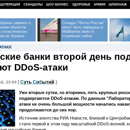
ЦОПЕРАЦИЯ
СКАНДАЛЫ
ШОУ-БИЗНЕС
ЗДОРОВЬЕ
АРМИЯ
ШПИОНАЖ
У
бороны заявило о
Склады "Почты России"
жении объектов
могут быть переданы в
 логистических
Wildberries вместо
ов на Украине
сгоревших хабов
АТАКИ
ские банки второй день по
ют DDoS-атаки
[
С
уть
С
о
б
ытий
]
16, 23:04
Уже вторые сутки, со вторника, пять крупных росс
подвергаются DDoS-атакам. По данным "Лаборатор
атаки не очень большой мощности начались накану
продолжаются до сих пор.
Источник агентства РИА Новости, близкий к Центробанк
стало первой в этом году масштабной DDoS-волной, к
тив российских банков.