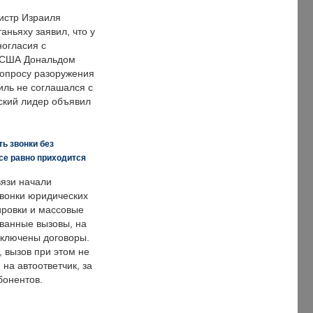
истр Израиля
аньяху заявил, что у
ногласия с
 США Дональдом
опросу разоружения
иль не соглашался с
ский лидер объявил
ь звонки без
все равно приходится
язи начали
звонки юридических
ировки и массовые
ванные вызовы, на
аключены договоры.
, вызов при этом не
на автоответчик, за
бонентов.