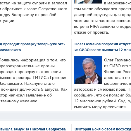
стал на защиту супруги и записал
в марокканско
м обратился к главе Следственного
том числе обсуждался проек
андру Бастрыкину с просьбой
дочерней структуры для про
итуации.
чемпионаты частным инвесто
встречи FIFA заявила о под
отказе от проекта.
 проводит проверку теперь уже экс-
Олег Газманов попросил отпуст
Заславского
из СИЗО после выплаты 12 млн
Появилась информация о том, что
Олег Газмано
правоохранительные органы
из СИЗО его 
проводят проверку в отношении
Филиппа Росс
бывшего ректора ГИТИСа Григория
арестован по
Заславского. Накануне стало
мошенничеств
н покидает должность 5 августа. Как
авторских и смежных прав. П
ктор написал заявление об
сообщили, что он погасил бо
бственному желанию.
12 миллионов рублей. Суд, о
смягчить меру пресечения.
 вышла замуж за Николая Сердюкова
Виктория Боня о своем восхожд