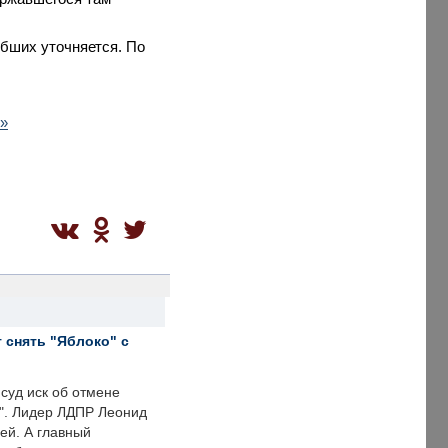
бших уточняется. По
е»
 снять "Яблоко" с
суд иск об отмене
о". Лидер ЛДПР Леонид
ей. А главный