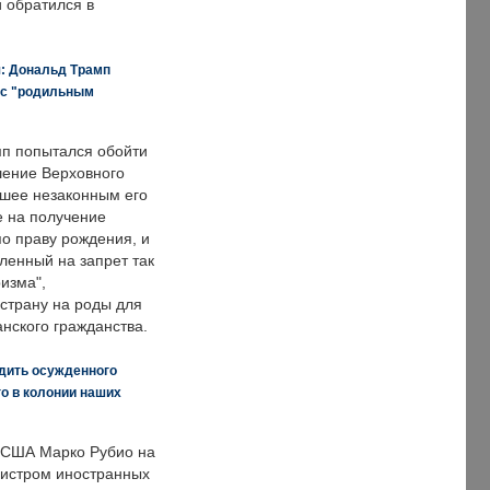
и обратился в
я: Дональд Трамп
 с "родильным
п попытался обойти
ение Верховного
вшее незаконным его
е на получение
по праву рождения, и
ленный на запрет так
изма",
страну на роды для
нского гражданства.
дить осужденного
о в колонии наших
 США Марко Рубио на
нистром иностранных