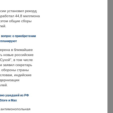
ссии установил рекорд
заработал 44,8 миллиона
и этом общие сборы
лей.
 вопрос о приобретении
е планируют
ерена в ближайшее
ть новые российские
Сухой", в том числе
м заявил секретарь
 обороны страны
 словам, индийские
одернизации
елей.
вно ушедшей из РФ
Store и Max
 антимонопольная