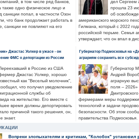
компаний, в том числе ряд банков,
дел Сергеем 
а также одно физическое лицо и
прошла 23 ию
д санкции попал, в частности Озон
об освобожде
ли, что банк продолжает работать в
американского морского пех
, санкции не повлияют на его
Гилмана, который с 2022 год
российской тюрьме. Семья 
утверждает, что он впал в ди
к» Джастас Уолкер в ужасе - он
Губернатор Подмосковья на «Д
ение ФМС о депортации из России
аграриям сохранить все субсид
Переехавший в Россию из США
Губернатор М
фермер Джастас Уолкер, хорошо
Андрей Вороб
известный как "Веселый молочник",
аграрную выс
сообщил, что получил уведомление
поля – 2026»
миграционной службы об
Дмитровского 
ида на жительство. Его вместе с
фермерами меры поддержки
йшее время должны депортировать
технологий и задачи продов
стало причиной такого решения, он,
безопасности. Об этом сооб
е знает.
правительства Подмосковья.
ИКАЦИИ
Вопреки злопыхателям и критикам, "Колобок" установил 