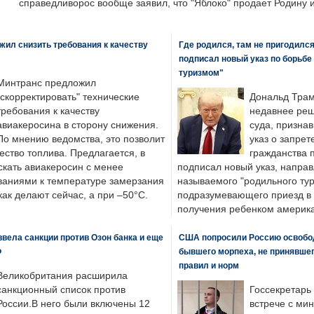
справедливорос вообще заявил, что "Яблоко" продает Родину 
ил снизить требования к качеству
Где родился, там не пригодилс
подписал новый указ по борьбе
туризмом"
Минтранс предложил
"скорректировать" технические
Дональд Трам
требования к качеству
недавнее реш
авиакеросина в сторону снижения.
суда, призна
По мнению ведомства, это позволит
указ о запрет
ество топлива. Предлагается, в
гражданства 
скать авиакеросин с менее
подписал новый указ, направ
ваниями к температуре замерзания
называемого "родильного тур
 как делают сейчас, а при –50°C.
подразумевающего приезд в 
получения ребенком америка
вела санкции против Озон банка и еще
США попросили Россию освобо
Ф
бывшего морпеха, не принявшег
правил и норм
Великобритания расширила
санкционный список против
Госсекретарь
России.В него были включены 12
встрече с ми