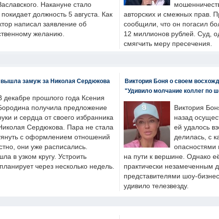
Заславского. Накануне стало
мошенничеств
н покидает должность 5 августа. Как
авторских и смежных прав. П
ктор написал заявление об
сообщили, что он погасил бо
бственному желанию.
12 миллионов рублей. Суд, о
смягчить меру пресечения.
 вышла замуж за Николая Сердюкова
Виктория Боня о своем восхожд
"Удивило молчание коллег по ш
В декабре прошлого года Ксения
Бородина получила предложение
Виктория Бон
руки и сердца от своего избранника
назад осущес
Николая Сердюкова. Пара не стала
ей удалось вз
тянуть с оформлением отношений
делилась, с к
естно, они уже расписались.
опасностями 
а в узком кругу. Устроить
на пути к вершине. Однако е
планирует через несколько недель.
практически незамеченным 
представителями шоу-бизнес
удивило телезвезду.