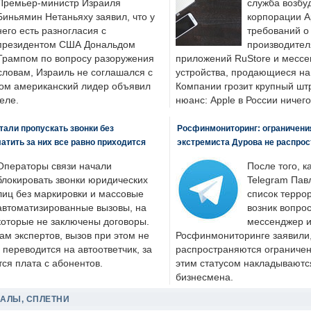
Премьер-министр Израиля
служба возбу
Биньямин Нетаньяху заявил, что у
корпорации A
него есть разногласия с
требований о
президентом США Дональдом
производител
Трампом по вопросу разоружения
приложений RuStore и месс
словам, Израиль не соглашался с
устройства, продающиеся на
ром американский лидер объявил
Компании грозит крупный штр
еле.
нюанс: Apple в России ничего
али пропускать звонки без
Росфинмониторинг: ограничения
латить за них все равно приходится
экстремиста Дурова не распрос
Операторы связи начали
После того, к
блокировать звонки юридических
Telegram Пав
лиц без маркировки и массовые
список террор
автоматизированные вызовы, на
возник вопрос
которые не заключены договоры.
мессенджер и
ам экспертов, вызов при этом не
Росфинмониторинге заявили, 
 переводится на автоответчик, за
распространяются ограничени
ся плата с абонентов.
этим статусом накладываютс
бизнесмена.
ДАЛЫ, СПЛЕТНИ