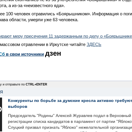
та, а из-за «неизвестного яда».
ее 100 человек отравились «Боярышником». Информация о поги
ва области, умерли уже 63 человека.
бирают меру пресечения 11 задержанным по делу о «Боярышник
 массовом отравлении в Иркутске читайте
ЗДЕСЬ
дзен
Сб
в свои источники
у и отправьте по
CTRL+ENTER
НЯ
Конкуренты по борьбе за думские кресла активно требуют
выборов
Председатель "Родины" Алексей Журавлев подал в Верховный 
регистрации списка кандидатов в парламент от партии "Яблок
Слуцкий призвал признать "Яблоко" нежелательной организаци