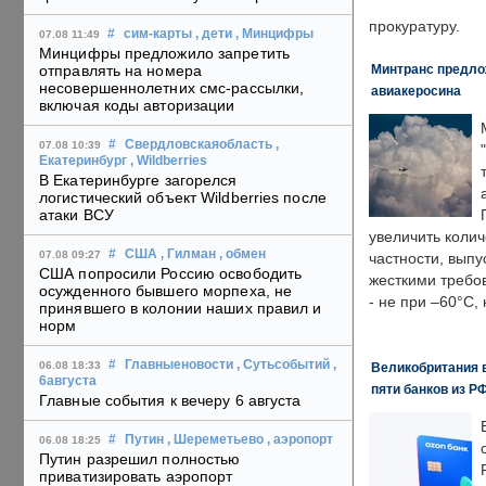
прокуратуру.
#
сим-карты
, дети
, Минцифры
07.08 11:49
Минцифры предложило запретить
Минтранс предлож
отправлять на номера
несовершеннолетних смс-рассылки,
авиакеросина
включая коды авторизации
#
Свердловскаяобласть
,
07.08 10:39
Екатеринбург
, Wildberries
В Екатеринбурге загорелся
логистический объект Wildberries после
атаки ВСУ
увеличить колич
#
США
, Гилман
, обмен
07.08 09:27
частности, выпу
США попросили Россию освободить
жесткими требо
осужденного бывшего морпеха, не
- не при –60°C,
принявшего в колонии наших правил и
норм
#
Главныеновости
, Сутьсобытий
,
06.08 18:33
Великобритания в
6августа
пяти банков из Р
Главные события к вечеру 6 августа
#
Путин
, Шереметьево
, аэропорт
06.08 18:25
Путин разрешил полностью
приватизировать аэропорт