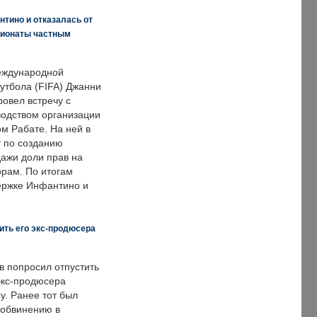
нтино и отказалась от
пионаты частным
еждународной
тбола (FIFA) Джанни
овел встречу с
одством организации
м Рабате. На ней в
т по созданию
дажи доли прав на
рам. По итогам
держке Инфантино и
ить его экс-продюсера
в попросил отпустить
экс-продюсера
у. Ранее тот был
 обвинению в