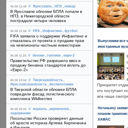
#
Ярославль
, НПЗ
, пожар
06.08 12:48
В Ярославле обломки БПЛА попали в
НПЗ, в Нижегородской области
пострадали четыре человека
#
FIFA
, Инфантино
, футбол
06.08 12:08
FIFA заявила о поддержке Инфантино и
отказалась от проекта о продаже прав
Выпускники все 
на чемпионаты частным инвесторам
иностранные вуз
#
бензин
, топливо
, евро-2
06.08 11:25
Правительство РФ разрешило ввоз и
продажу бензина стандартов вплоть до
«Евро-2»
#
Тверскаяобласть
,
06.08 10:04
Ярославскаяобласть
, беспилотники
Приоритет отда
В Тверской области обломки БПЛА
кто поступает п
повредили фасад логистического
все чаще смотря
комплекса Wildberries
Нетаньяху заявил
#
израиль
, кирпиченок
,
06.08 09:26
задержание
планом трамповс
Посольство России проверяет данные
ХАМАС
об аресте историка Артема Кирпиченка
в Израиле