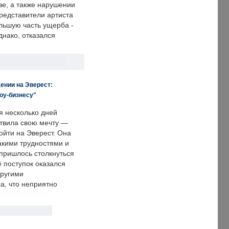
е, а также нарушении
редставители артиста
льшую часть ущерба -
днако, отказался
ении на Эверест:
оу-бизнесу"
я несколько дней
твила свою мечту —
ойти на Эверест. Она
акими трудностями и
пришлось столкнуться
ё поступок оказался
другими
а, что неприятно