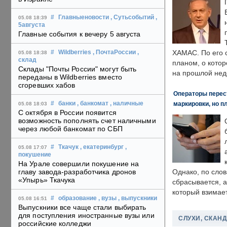
#
Главныеновости
, Сутьсобытий
,
05.08 18:39
5августа
Главные события к вечеру 5 августа
ХАМАС. По его 
#
Wildberries
, ПочтаРоссии
,
05.08 18:38
склад
планом, о кото
Склады "Почты России" могут быть
на прошлой нед
переданы в Wildberries вместо
сгоревших хабов
Операторы перест
маркировки, но п
#
банки
, банкомат
, наличные
05.08 18:03
С октября в России появится
возможность пополнять счет наличными
через любой банкомат по СБП
#
Ткачук
, екатеринбург
,
05.08 17:07
покушение
На Урале совершили покушение на
главу завода-разработчика дронов
Однако, по слов
«Упырь» Ткачука
сбрасывается, а
который взимает
#
образование
, вузы
, выпускники
05.08 16:51
Выпускники все чаще стали выбирать
для поступления иностранные вузы или
СЛУХИ, СКАН
российские колледжи