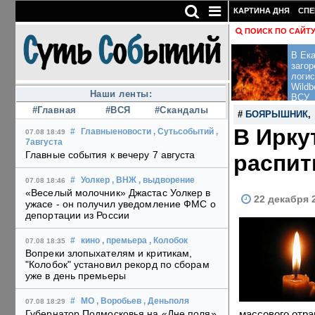
КАРТИНА ДНЯ
СПЕ
ПОИСК ПО САЙТ
В Ека
загор
логис
Wildb
Наши ленты:
ВСУ
#Главная
#ВСЯ
#Скандалы
#
БОЯРЫШНИК
В Ирку
#
Главныеновости
, Сутьсобытий
,
07.08 18:49
7августа
Главные события к вечеру 7 августа
распит
#
Уолкер
, ВНЖ
, выдворение
07.08 18:46
«Веселый молочник» Джастас Уолкер в
22 декабря 
ужасе - он получил уведомление ФМС о
депортации из России
#
кино
, премьера
, Колобок
07.08 18:35
Вопреки злопыхателям и критикам,
"Колобок" установил рекорд по сборам
уже в день премьеры
#
МО
, Воробьев
, Деньполя
07.08 18:29
массового отра
Губернатор Подмосковья на «Дне поля»