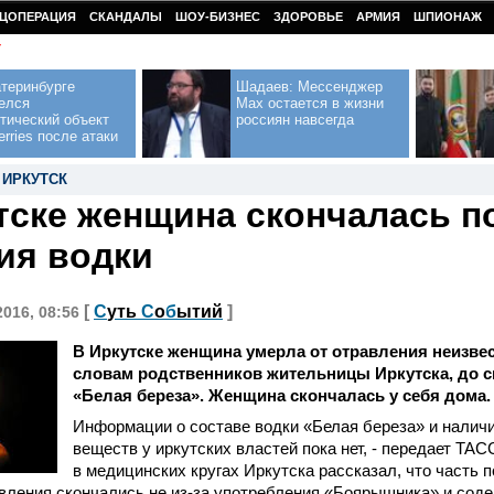
ЦОПЕРАЦИЯ
СКАНДАЛЫ
ШОУ-БИЗНЕС
ЗДОРОВЬЕ
АРМИЯ
ШПИОНАЖ
У
теринбурге
Шадаев: Мессенджер
елся
Max остается в жизни
тический объект
россиян навсегда
erries после атаки
,
ИРКУТСК
тске женщина скончалась п
ия водки
[
С
уть
С
о
б
ытий
]
2016, 08:56
В Иркутске женщина умерла от отравления неизве
словам родственников жительницы Иркутска, до с
«Белая береза». Женщина скончалась у себя дома.
Информации о составе водки «Белая береза» и наличи
веществ у иркутских властей пока нет, - передает ТАС
в медицинских кругах Иркутска рассказал, что часть 
вления скончались не из-за употребления «Боярышника» и сод