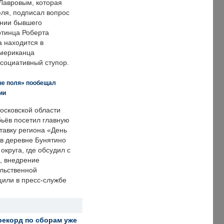
Лавровым, которая
ля, подписал вопрос
нии бывшего
отинца Роберта
а находится в
американца
ссоциативный ступор.
не поля» пообещал
ии
осковской области
ьёв посетил главную
тавку региона «День
 в деревне Бунятино
округа, где обсудил с
, внедрение
ольственной
щили в пресс-службе
рекорд по сборам уже