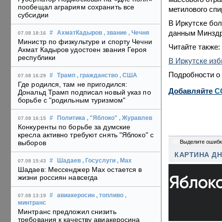
пообещал аграриям сохранить все
метилового спир
субсидии
В Иркутске бол
данным Минздра
#
АхматКадыров
, звание
, Чечня
07.08 18:16
Министр по физкультуре и спорту Чечни
Читайте также:
Ахмат Кадыров удостоен звания Героя
республики
В Иркутске из
Подробности о
#
Трамп
, гражданство
, США
07.08 16:29
Где родился, там не пригодился:
Добавляйте
C
Дональд Трамп подписал новый указ по
борьбе с "родильным туризмом"
#
Политика
, "Яблоко"
, Журавлев
07.08 16:15
Конкуренты по борьбе за думские
кресла активно требуют снять "Яблоко" с
49
Выделите ошибк
выборов
КАРТИНА Д
#
Шадаев
, Госуслуги
, Max
07.08 15:43
Шадаев: Мессенджер Max остается в
жизни россиян навсегда
#
авиакеросин
, топливо
,
07.08 13:19
минтранс
Минтранс предложил снизить
требования к качеству авиакеросина