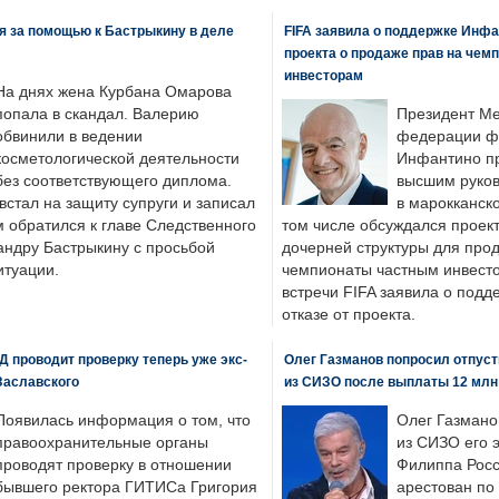
я за помощью к Бастрыкину в деле
FIFA заявила о поддержке Инфа
проекта о продаже прав на чем
инвесторам
На днях жена Курбана Омарова
попала в скандал. Валерию
Президент М
обвинили в ведении
федерации фу
косметологической деятельности
Инфантино пр
без соответствующего диплома.
высшим руков
стал на защиту супруги и записал
в марокканско
м обратился к главе Следственного
том числе обсуждался проек
андру Бастрыкину с просьбой
дочерней структуры для про
итуации.
чемпионаты частным инвесто
встречи FIFA заявила о под
отказе от проекта.
 проводит проверку теперь уже экс-
Олег Газманов попросил отпуст
Заславского
из СИЗО после выплаты 12 млн
Появилась информация о том, что
Олег Газмано
правоохранительные органы
из СИЗО его 
проводят проверку в отношении
Филиппа Росс
бывшего ректора ГИТИСа Григория
арестован по