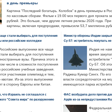
в день премьеры
Картина "Последний богатырь. Колобок" в день премьеры в Ро
по кассовым сборам. Фильм к 19.00 мск первого дня проката 
рублей. Это больше, чем другие летние релизы 2026 года. Пр
картины, включая предпродажи, превысили 53,7 миллиона руб
чаще стали выбирать для поступления
Министр обороны Индии закрыл
ы или российские колледжи
Су-57: истребитель покупать н
Российские выпускники все чаще
Индия не нам
стали выбирать для поступления
время закупа
иностранные вузы. Причина этого в
истребители "
том числе в сложности поступления
Су-57. Об это
в российские учебные заведения.
Министерства
ется участникам олимпиад и тем,
Раджеш Кумар Сингх. По его
о квотам. Из-за этого выпускники
власти сосредоточатся на м
т в сторону Европы или Китая.
имеющегося парка истребит
, что Израиль не соглашался с
ФАС возбудила дело против да
кого "Совета мира" по разоружению
Apple из-за непредустановки Ru
Федеральная