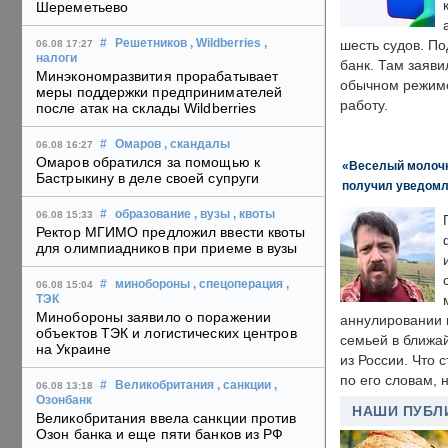
Шереметьево
#
Решетников
, Wildberries
,
шесть судов. По
06.08 17:27
налоги
банк. Там заяви
Минэкономразвития прорабатывает
обычном режиме
меры поддержки предпринимателей
работу.
после атак на склады Wildberries
#
Омаров
, скандалы
06.08 16:27
Омаров обратился за помощью к
«Веселый молочни
Бастрыкину в деле своей супруги
получил уведомл
#
образование
, вузы
, квоты
06.08 15:33
Ректор МГИМО предложил ввести квоты
для олимпиадников при приеме в вузы
#
минобороны
, спецоперация
,
06.08 15:04
ТЭК
Минобороны заявило о поражении
аннулировании в
объектов ТЭК и логистических центров
семьей в ближа
на Украине
из России. Что 
по его словам, н
#
Великобритания
, санкции
,
06.08 13:18
Озонбанк
НАШИ ПУБЛ
Великобритания ввела санкции против
Озон банка и еще пяти банков из РФ