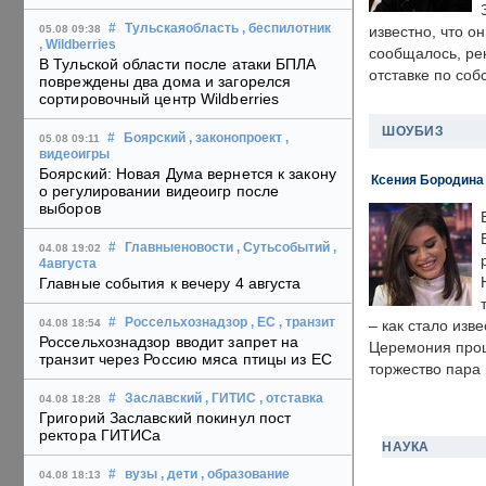
#
Тульскаяобласть
, беспилотник
05.08 09:38
известно, что о
, Wildberries
сообщалось, ре
В Тульской области после атаки БПЛА
отставке по со
повреждены два дома и загорелся
сортировочный центр Wildberries
ШОУБИЗ
#
Боярский
, законопроект
,
05.08 09:11
видеоигры
Боярский: Новая Дума вернется к закону
Ксения Бородина
о регулировании видеоигр после
выборов
#
Главныеновости
, Сутьсобытий
,
04.08 19:02
4августа
Главные события к вечеру 4 августа
#
Россельхознадзор
, ЕС
, транзит
04.08 18:54
– как стало изв
Россельхознадзор вводит запрет на
Церемония прошл
транзит через Россию мяса птицы из ЕС
торжество пара 
#
Заславский
, ГИТИС
, отставка
04.08 18:28
Григорий Заславский покинул пост
ректора ГИТИСа
НАУКА
#
вузы
, дети
, образование
04.08 18:13