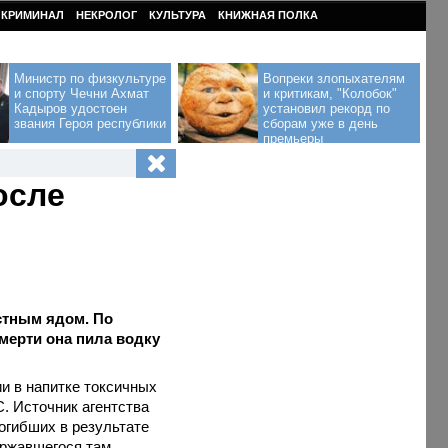
КРИМИНАЛ
НЕКРОЛОГ
КУЛЬТУРА
КНИЖНАЯ ПОЛКА
Министр по физкультуре
Вопреки злопыхателям
и спорту Чечни Ахмат
и критикам, "Колобок"
Кадыров удостоен
установил рекорд по
звания Героя республики
сборам уже в день
премьеры
осле
стным ядом. По
мерти она пила водку
и в напитке токсичных
С. Источник агентства
погибших в результате
ержавшегося там