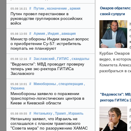
Омаров обратилс
#
Путин
, назначение
, армия
05.08 16:21
Путин провел перестановки в
своей супруги
руководстве группировок российских
войск
#
Армия
, Индия
, авиация
05.08 13:55
Министр обороны Индии закрыл вопрос
о приобретении Су-57: истребитель
покупать не планируют
Курбан Омаров в
видео, в которо
#
Заславский
, ГИТИС
, скандалы
05.08 12:16
"Ведомости": МВД проводит проверку
Комитета Алекс
теперь уже экс-ректора ГИТИСа
разобраться в с
Заславского
#
Минобороны
, спецоперация
,
05.08 10:01
Украина
Минобороны заявило о поражении
"Ведомости": МВД
транспортно-логистических центров в
ректора ГИТИСа 
Киеве и Киевской области
#
Нетаньяху
, Трамп
, Израиль
05.08 09:55
Нетаньяху заявил, что Израиль не
соглашался с планом трамповского
"Совета мира" по разоружению ХАМАС