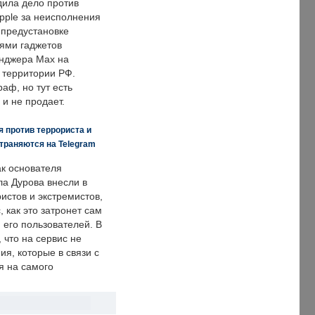
дила дело против
pple за неисполнения
 предустановке
ями гаджетов
енджера Max на
 территории РФ.
аф, но тут есть
 и не продает.
 против террориста и
траняются на Telegram
ак основателя
ла Дурова внесли в
истов и экстремистов,
, как это затронет сам
 его пользователей. В
что на сервис не
я, которые в связи с
я на самого