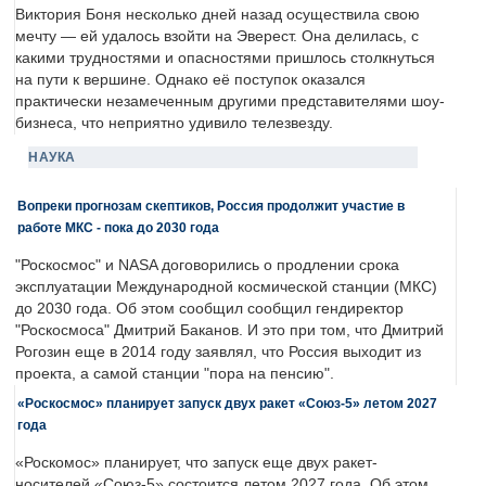
Виктория Боня несколько дней назад осуществила свою
мечту — ей удалось взойти на Эверест. Она делилась, с
какими трудностями и опасностями пришлось столкнуться
на пути к вершине. Однако её поступок оказался
практически незамеченным другими представителями шоу-
бизнеса, что неприятно удивило телезвезду.
НАУКА
Вопреки прогнозам скептиков, Россия продолжит участие в
работе МКС - пока до 2030 года
"Роскосмос" и NASA договорились о продлении срока
эксплуатации Международной космической станции (МКС)
до 2030 года. Об этом сообщил сообщил гендиректор
"Роскосмоса" Дмитрий Баканов. И это при том, что Дмитрий
Рогозин еще в 2014 году заявлял, что Россия выходит из
проекта, а самой станции "пора на пенсию".
«Роскосмос» планирует запуск двух ракет «Союз-5» летом 2027
года
«Роскомос» планирует, что запуск еще двух ракет-
носителей «Союз-5» состоится летом 2027 года. Об этом