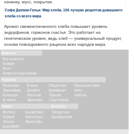
начинку, мусс, покрытие.
Софи Дюпюи-Голье: Мир хлеба. 100 лучших рецептов домашнего
хлеба со всего мира
Аромат свежеиспеченного хлеба повышает уровень
эндорфинов, гормонов счастья. Это работает на
генетическом уровне, ведь хлеб — универсальный продукт,
основа повседневного рациона всех народов мира.
Новости
Все новости
В мире
Фото
Новости партнеров
Рубрики
Политика
В кино
Общество
Происшествия
Экономика
Шоубиз
Криминал
Авто
Культура
Желтый
Туризм
Хайтек
В театр
Здоровье
Сад-огород
Спорт
Регионы
Футбол
Баскетбол
Татарстан
Хоккей
Автоспорт
Белоруссия
Теннис
Фристайл
Бокс/ММА