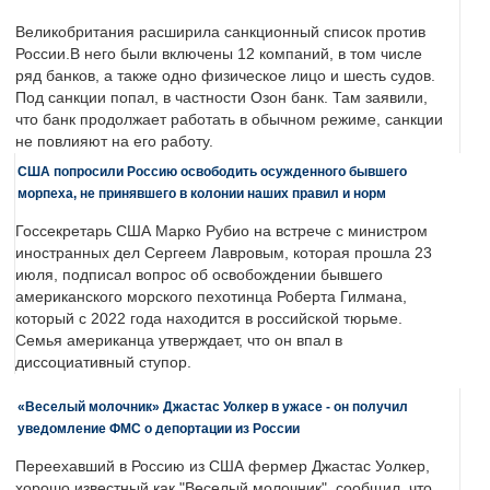
Великобритания расширила санкционный список против
России.В него были включены 12 компаний, в том числе
ряд банков, а также одно физическое лицо и шесть судов.
Под санкции попал, в частности Озон банк. Там заявили,
что банк продолжает работать в обычном режиме, санкции
не повлияют на его работу.
США попросили Россию освободить осужденного бывшего
морпеха, не принявшего в колонии наших правил и норм
Госсекретарь США Марко Рубио на встрече с министром
иностранных дел Сергеем Лавровым, которая прошла 23
июля, подписал вопрос об освобождении бывшего
американского морского пехотинца Роберта Гилмана,
который с 2022 года находится в российской тюрьме.
Семья американца утверждает, что он впал в
диссоциативный ступор.
«Веселый молочник» Джастас Уолкер в ужасе - он получил
уведомление ФМС о депортации из России
Переехавший в Россию из США фермер Джастас Уолкер,
хорошо известный как "Веселый молочник", сообщил, что