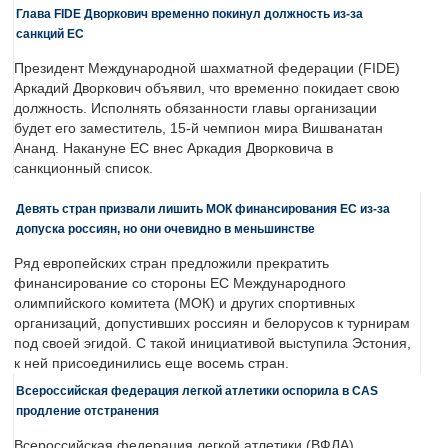
Глава FIDE Дворкович временно покинул должность из-за
санкций ЕС
Президент Международной шахматной федерации (FIDE)
Аркадий Дворкович объявил, что временно покидает свою
должность. Исполнять обязанности главы организации
будет его заместитель, 15-й чемпион мира Вишванатан
Ананд. Накануне ЕС внес Аркадия Дворковича в
санкционный список.
Девять стран призвали лишить МОК финансирования ЕС из-за
допуска россиян, но они очевидно в меньшинстве
Ряд европейских стран предложили прекратить
финансирование со стороны ЕС Международного
олимпийского комитета (МОК) и других спортивных
организаций, допустивших россиян и белорусов к турнирам
под своей эгидой. С такой инициативой выступила Эстония,
к ней присоединились еще восемь стран.
Всероссийская федерация легкой атлетики оспорила в CAS
продление отстранения
Всероссийская федерация легкой атлетики (ВФЛА)