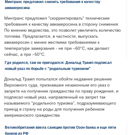
Минтранс предложил снизить требования к качеству
авиакеросина
Минтранс предложил "скорректировать" технические
требования к качеству авиакеросина в сторону снижения.
По мнению ведомства, это позволит увеличить количество
топлива. Предлагается, в частности, выпускать
авиакеросин с менее жесткими требованиями к
температуре замерзания - не при –60°C, как делают
сейчас, а при –50°C.
Где родился, там не пригодился: Дональд Трамп подписал
новый указ по борьбе с "родильным туризмом"
Дональд Трамп попытался обойти недавнее решение
Верховного суда, признавшее незаконным его указ о
запрете на получение гражданства по праву рождения, и
подписал новый указ, направленный на запрет так
называемого "родильного туризма", подразумевающего
приезд в страну на роды для получения ребенком
американского гражданства.
Великобритания ввела санкции против Озон банка и еще пяти
банков из РФ