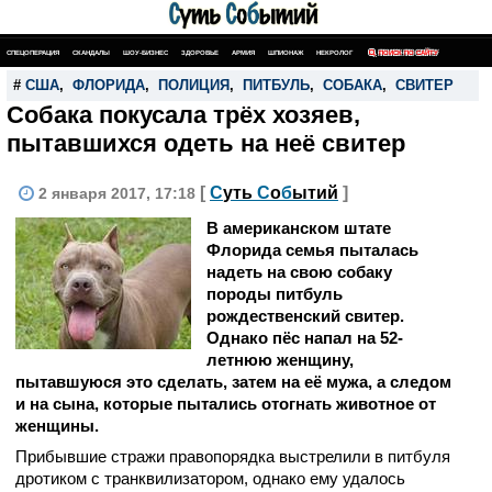
СПЕЦОПЕРАЦИЯ
СКАНДАЛЫ
ШОУ-БИЗНЕС
ЗДОРОВЬЕ
АРМИЯ
ШПИОНАЖ
НЕКРОЛОГ
ПОИСК ПО САЙТУ
#
США
,
ФЛОРИДА
,
ПОЛИЦИЯ
,
ПИТБУЛЬ
,
СОБАКА
,
СВИТЕР
Собака покусала трёх хозяев,
пытавшихся одеть на неё свитер
[
С
уть
С
о
б
ытий
]
2 января 2017, 17:18
В американском штате
Флорида семья пыталась
надеть на свою собаку
породы питбуль
рождественский свитер.
Однако пёс напал на 52-
летнюю женщину,
пытавшуюся это сделать, затем на её мужа, а следом
и на сына, которые пытались отогнать животное от
женщины.
Прибывшие стражи правопорядка выстрелили в питбуля
дротиком с транквилизатором, однако ему удалось