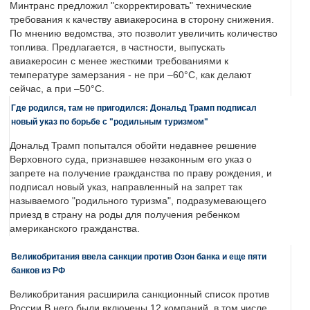
Минтранс предложил "скорректировать" технические
требования к качеству авиакеросина в сторону снижения.
По мнению ведомства, это позволит увеличить количество
топлива. Предлагается, в частности, выпускать
авиакеросин с менее жесткими требованиями к
температуре замерзания - не при –60°C, как делают
сейчас, а при –50°C.
Где родился, там не пригодился: Дональд Трамп подписал
новый указ по борьбе с "родильным туризмом"
Дональд Трамп попытался обойти недавнее решение
Верховного суда, признавшее незаконным его указ о
запрете на получение гражданства по праву рождения, и
подписал новый указ, направленный на запрет так
называемого "родильного туризма", подразумевающего
приезд в страну на роды для получения ребенком
американского гражданства.
Великобритания ввела санкции против Озон банка и еще пяти
банков из РФ
Великобритания расширила санкционный список против
России.В него были включены 12 компаний, в том числе