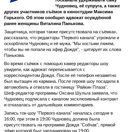
Чудновец, её супруга, а также
других участников съёмок в киностудии Максима
Горького. Об этом сообщил адвокат осуждённой
ранее женщины Виталина Панькова.
Защитница, которая также присутствовала на съёмках,
рассказала, что редакторы "Первого канала" угрожали и
оскорбляли Чудновец и её мужа. "Мы костьми ляжем,
чтобы вы не попали на эфир Дождя", - цитирует их слова
Панькова.
Во время съёмок с помощью камер редакторы шоу
увидели, как адвокат переписывается с
корреспондентом Дождя. После её телефон незаметно
был вытащен из кармана. После героев шоу посадили в
автомобиль и отвезли в гостиницу "Райкин Плаза".
Шеф-редактор программы Оксана Шульга заявила, что
Чудновец подписала с каналом эксклюзивный контракт
и отказалась от дальнейших комментариев.
Запись ток-шоу "Первого канала" началась сегодня в
16:00, при этом в 19:00 Чудновец должна была
присутствовать на программе Дождя "Собчак", прямой
эфир которой был запланирован на 19:00.