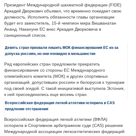
Президент Международной шахматной федерации (FIDE)
Аркадий Дворкович объявил, что временно покидает свою
должность. Исполнять обязанности главы организации
будет его заместитель, 15-й чемпион мира Вишванатан
Ананд. Накануне ЕС внес Аркадия Дворковича в
санкционный список.
Девять стран призвали лишить МОК финансирования ЕС из-за
допуска россиян, но они очевидно в меньшинстве
Ряд европейских стран предложили прекратить
финансирование со стороны ЕС Международного
олимпийского комитета (МОК) и других спортивных
организаций, допустивших россиян и белорусов к турнирам
под своей эгидой. С такой инициативой выступила Эстония,
к ней присоединились еще восемь стран.
Всероссийская федерация легкой атлетики оспорила в CAS
продление отстранения
Всероссийская федерация легкой атлетики (ВФЛА)
оспорила в Спортивном арбитражном суде (CAS) решение
Международной ассоциации легкоатлетических федераций