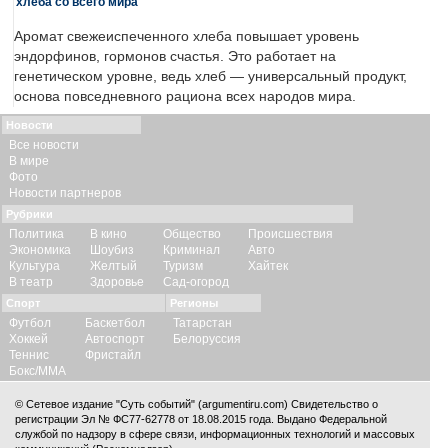
хлеба со всего мира
Аромат свежеиспеченного хлеба повышает уровень
эндорфинов, гормонов счастья. Это работает на
генетическом уровне, ведь хлеб — универсальный продукт,
основа повседневного рациона всех народов мира.
Новости
Все новости
В мире
Фото
Новости партнеров
Рубрики
Политика
В кино
Общество
Происшествия
Экономика
Шоубиз
Криминал
Авто
Культура
Желтый
Туризм
Хайтек
В театр
Здоровье
Сад-огород
Спорт
Регионы
Футбол
Баскетбол
Татарстан
Хоккей
Автоспорт
Белоруссия
Теннис
Фристайл
Бокс/ММА
© Сетевое издание "Суть событий" (argumentiru.com) Свидетельство о
регистрации Эл № ФС77-62778 от 18.08.2015 года. Выдано Федеральной
службой по надзору в сфере связи, информационных технологий и массовых