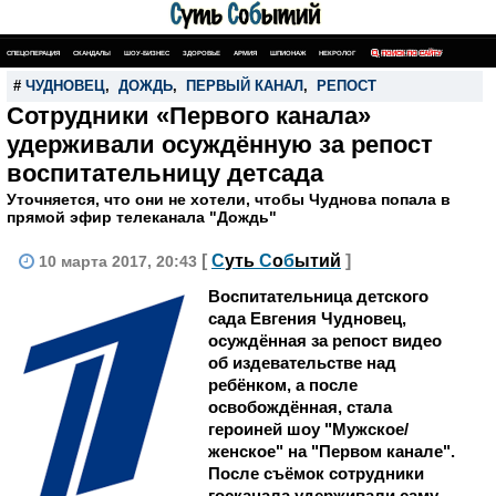
СПЕЦОПЕРАЦИЯ
СКАНДАЛЫ
ШОУ-БИЗНЕС
ЗДОРОВЬЕ
АРМИЯ
ШПИОНАЖ
НЕКРОЛОГ
ПОИСК ПО САЙТУ
#
ЧУДНОВЕЦ
,
ДОЖДЬ
,
ПЕРВЫЙ КАНАЛ
,
РЕПОСТ
Сотрудники «Первого канала»
удерживали осуждённую за репост
воспитательницу детсада
Уточняется, что они не хотели, чтобы Чуднова попала в
прямой эфир телеканала "Дождь"
[
С
уть
С
о
б
ытий
]
10 марта 2017, 20:43
Воспитательница детского
сада Евгения Чудновец,
осуждённая за репост видео
об издевательстве над
ребёнком, а после
освобождённая, стала
героиней шоу "Мужское/
женское" на "Первом канале".
После съёмок сотрудники
госканала удерживали саму