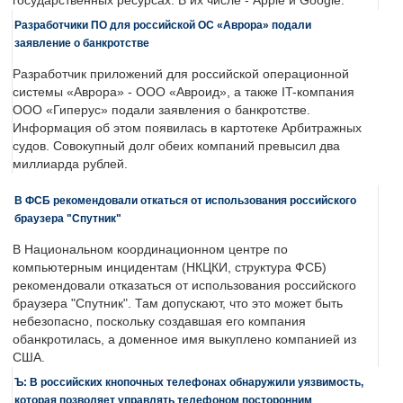
государственных ресурсах. В их числе - Apple и Google.
Разработчики ПО для российской ОС «Аврора» подали
заявление о банкротстве
Разработчик приложений для российской операционной
системы «Аврора» - ООО «Авроид», а также IT-компания
ООО «Гиперус» подали заявления о банкротстве.
Информация об этом появилась в картотеке Арбитражных
судов. Совокупный долг обеих компаний превысил два
миллиарда рублей.
В ФСБ рекомендовали откаться от использования российского
браузера "Спутник"
В Национальном координационном центре по
компьютерным инцидентам (НКЦКИ, структура ФСБ)
рекомендовали отказаться от использования российского
браузера "Спутник". Там допускают, что это может быть
небезопасно, поскольку создавшая его компания
обанкротилась, а доменное имя выкуплено компанией из
США.
Ъ: В российских кнопочных телефонах обнаружили уязвимость,
которая позволяет управлять телефоном посторонним