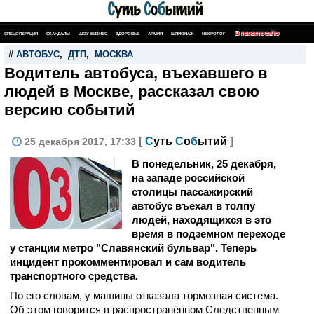
СПЕЦОПЕРАЦИЯ
СКАНДАЛЫ
ШОУ-БИЗНЕС
ЗДОРОВЬЕ
АРМИЯ
ШПИОНАЖ
НЕКРОЛОГ
ПОИСК ПО САЙТУ
#
АВТОБУС
,
ДТП
,
МОСКВА
Водитель автобуса, въехавшего в
людей в Москве, рассказал свою
версию событий
[
С
уть
С
о
б
ытий
]
25 декабря 2017, 17:33
В понедельник, 25 декабря,
на западе российской
столицы пассажирский
автобус въехал в толпу
людей, находящихся в это
время в подземном переходе
у станции метро "Славянский бульвар". Теперь
инцидент прокомментировал и сам водитель
транспортного средства.
По его словам, у машины отказала тормозная система.
Об этом говорится в распространённом Следственным