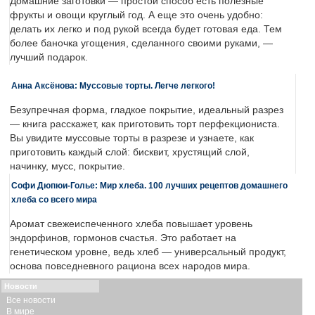
Домашние заготовки — простой способ есть полезные
фрукты и овощи круглый год. А еще это очень удобно:
делать их легко и под рукой всегда будет готовая еда. Тем
более баночка угощения, сделанного своими руками, —
лучший подарок.
Анна Аксёнова: Муссовые торты. Легче легкого!
Безупречная форма, гладкое покрытие, идеальный разрез
— книга расскажет, как приготовить торт перфекциониста.
Вы увидите муссовые торты в разрезе и узнаете, как
приготовить каждый слой: бисквит, хрустящий слой,
начинку, мусс, покрытие.
Софи Дюпюи-Голье: Мир хлеба. 100 лучших рецептов домашнего
хлеба со всего мира
Аромат свежеиспеченного хлеба повышает уровень
эндорфинов, гормонов счастья. Это работает на
генетическом уровне, ведь хлеб — универсальный продукт,
основа повседневного рациона всех народов мира.
Новости
Все новости
В мире