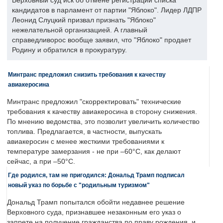
Верховный суд иск об отмене регистрации списка
кандидатов в парламент от партии "Яблоко". Лидер ЛДПР
Леонид Слуцкий призвал признать "Яблоко"
нежелательной организацией. А главный
справедливорос вообще заявил, что "Яблоко" продает
Родину и обратился в прокуратуру.
Минтранс предложил снизить требования к качеству
авиакеросина
Минтранс предложил "скорректировать" технические
требования к качеству авиакеросина в сторону снижения.
По мнению ведомства, это позволит увеличить количество
топлива. Предлагается, в частности, выпускать
авиакеросин с менее жесткими требованиями к
температуре замерзания - не при –60°C, как делают
сейчас, а при –50°C.
Где родился, там не пригодился: Дональд Трамп подписал
новый указ по борьбе с "родильным туризмом"
Дональд Трамп попытался обойти недавнее решение
Верховного суда, признавшее незаконным его указ о
запрете на получение гражданства по праву рождения, и