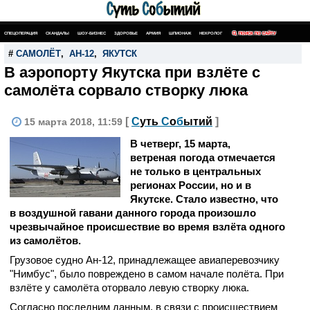
СПЕЦОПЕРАЦИЯ
СКАНДАЛЫ
ШОУ-БИЗНЕС
ЗДОРОВЬЕ
АРМИЯ
ШПИОНАЖ
НЕКРОЛОГ
ПОИСК ПО САЙТУ
#
САМОЛЁТ
,
АН-12
,
ЯКУТСК
В аэропорту Якутска при взлёте с
самолёта сорвало створку люка
[
С
уть
С
о
б
ытий
]
15 марта 2018, 11:59
В четверг, 15 марта,
ветреная погода отмечается
не только в центральных
регионах России, но и в
Якутске. Стало известно, что
в воздушной гавани данного города произошло
чрезвычайное происшествие во время взлёта одного
из самолётов.
Грузовое судно Ан-12, принадлежащее авиаперевозчику
"Нимбус", было повреждено в самом начале полёта. При
взлёте у самолёта оторвало левую створку люка.
Согласно последним данным, в связи с происшествием