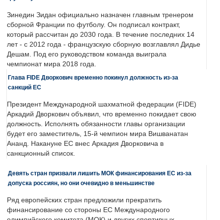
Зинедин Зидан официально назначен главным тренером
сборной Франции по футболу. Он подписал контракт,
который рассчитан до 2030 года. В течение последних 14
лет - с 2012 года - французскую сборную возглавлял Дидье
Дешам. Под его руководством команда выиграла
чемпионат мира 2018 года.
Глава FIDE Дворкович временно покинул должность из-за
санкций ЕС
Президент Международной шахматной федерации (FIDE)
Аркадий Дворкович объявил, что временно покидает свою
должность. Исполнять обязанности главы организации
будет его заместитель, 15-й чемпион мира Вишванатан
Ананд. Накануне ЕС внес Аркадия Дворковича в
санкционный список.
Девять стран призвали лишить МОК финансирования ЕС из-за
допуска россиян, но они очевидно в меньшинстве
Ряд европейских стран предложили прекратить
финансирование со стороны ЕС Международного
олимпийского комитета (МОК) и других спортивных