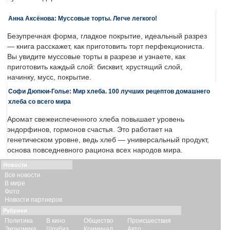
Анна Аксёнова: Муссовые торты. Легче легкого!
Безупречная форма, гладкое покрытие, идеальный разрез
— книга расскажет, как приготовить торт перфекциониста.
Вы увидите муссовые торты в разрезе и узнаете, как
приготовить каждый слой: бисквит, хрустящий слой,
начинку, мусс, покрытие.
Софи Дюпюи-Голье: Мир хлеба. 100 лучших рецептов домашнего
хлеба со всего мира
Аромат свежеиспеченного хлеба повышает уровень
эндорфинов, гормонов счастья. Это работает на
генетическом уровне, ведь хлеб — универсальный продукт,
основа повседневного рациона всех народов мира.
Новости
Все новости
В мире
Фото
Новости партнеров
Рубрики
Политика
В кино
Общество
Происшествия
Экономика
Шоубиз
Криминал
Авто