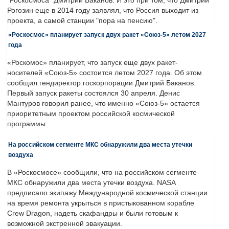
"Роскосмоса" Дмитрий Баканов. И это при том, что Дмитрий
Рогозин еще в 2014 году заявлял, что Россия выходит из
проекта, а самой станции "пора на пенсию".
«Роскосмос» планирует запуск двух ракет «Союз-5» летом 2027
года
«Роскомос» планирует, что запуск еще двух ракет-
носителей «Союз-5» состоится летом 2027 года. Об этом
сообщил гендиректор госкорпорации Дмитрий Баканов.
Первый запуск ракеты состоялся 30 апреля. Денис
Мантуров говорил ранее, что именно «Союз-5» остается
приоритетным проектом российской космической
программы.
На российском сегменте МКС обнаружили два места утечки
воздуха
В «Роскосмосе» сообщили, что на российском сегменте
МКС обнаружили два места утечки воздуха. NASA
предписало экипажу Международной космической станции
на время ремонта укрыться в пристыкованном корабле
Crew Dragon, надеть скафандры и были готовым к
возможной экстренной эвакуации.