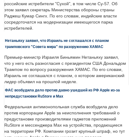
российские истребители "Сухой", в том числе Су-57. Об
этом заявил секретарь Министерства обороны страны
Раджеш Кумар Сингх. По его словам, индийские власти
сосредоточатся на модернизации имеющегося парка
истребителей.
Нетаньяху заявил, что Израиль не соглашался с планом
трамповского "Совета мира" по разоружению ХАМАС
Премьер-министр Израиля Биньямин Нетаньяху заявил,
что у него есть разногласия с президентом США Дональдом
Трампом по вопросу разоружения ХАМАС. По его словам,
Израиль не соглашался с планом, о котором американский
лидер объявил на прошлой неделе.
ФАС возбудила дело против давно ушедшей из РФ Apple из-за
непредустановки RuStore и Max
Федеральная антимонопольная служба возбудила дело
против корпорации Apple за неисполнения требований о
предустановке производителями гаджетов приложений
RuStore и мессенджера Max на устройства, продающиеся
на территории РФ. Компании грозит крупный штраф, но тут