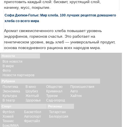
приготовить каждый слой: бисквит, хрустящий слой,
начинку, мусс, покрытие.
Софи Дюпюи-Голье: Мир хлеба. 100 лучших рецептов домашнего
хлеба со всего мира
Аромат свежеиспеченного хлеба повышает уровень
эндорфинов, гормонов счастья. Это работает на
генетическом уровне, ведь хлеб — универсальный продукт,
основа повседневного рациона всех народов мира.
Новости
Все новости
В мире
Фото
Новости партнеров
Рубрики
Политика
В кино
Общество
Происшествия
Экономика
Шоубиз
Криминал
Авто
Культура
Желтый
Туризм
Хайтек
В театр
Здоровье
Сад-огород
Спорт
Регионы
Футбол
Баскетбол
Татарстан
Хоккей
Автоспорт
Белоруссия
Теннис
Фристайл
Бокс/ММА