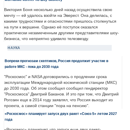
Виктория Боня несколько дней назад осуществила свою
мечту — ей удалось взойти на Эверест. Она делилась, с
какими трудностями и опасностями пришлось столкнуться
на пути к вершине. Однако её поступок оказался
практически незамеченным другими представителями шоу-
бизнеса, что неприятно удивило телезвезду.
НАУКА
Вопреки прогнозам скептиков, Россия продолжит участие в
работе МКС - пока до 2030 года
"Роскосмос" и NASA договорились о продлении срока
эксплуатации Международной космической станции (МКС)
до 2030 года. Об этом сообщил сообщил гендиректор
"Роскосмоса" Дмитрий Баканов. И это при том, что Дмитрий
Рогозин еще в 2014 году заявлял, что Россия выходит из
проекта, а самой станции "пора на пенсию".
«Роскосмос» планирует запуск двух ракет «Союз-5» летом 2027
года
«Роскомос» планирует, что запуск еще двух ракет-