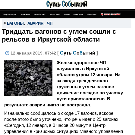
СПЕЦОПЕРАЦИЯ
СКАНДАЛЫ
ШОУ-БИЗНЕС
ЗДОРОВЬЕ
АРМИЯ
ШПИОНАЖ
НЕКРОЛОГ
ПОИСК ПО САЙТУ
#
ВАГОНЫ
,
АВАРИЯ
,
ЧП
Тридцать вагонов с углем сошли с
рельсов в Иркутской области
[
С
уть
С
о
б
ытий
]
12 января 2019, 07:42
Железнодорожное ЧП
случилось в Иркутской
области утром 12 января. Из-
за схода трех десятков
груженных углем вагонов
движение поездов по участку
пути приостановлено. В
результате аварии никто не пострадал.
Изначально сообщалось о сходе 17 вагонов, вскоре
после этого было уточнено, что речь идет о 29 вагонах.
«Сегодня, 12 января, в 9 часов 20 минут в Центр
управления в кризисных ситуациях главного управления